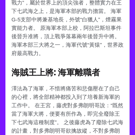
戰力”，屬於世界上的頂尖強者，整體實力在王
下七武海之上，是海軍本部的戰力擔當。 海軍
G-5支部中將兼基地長，外號“白獵人”，煙霧果
實能力者。 原海軍本部上校，阿拉巴斯坦事件
後晉升准將，頂上戰爭落幕兩年後晉升中將。
海軍本部三大將之一，海軍代號“黃猿”，世界政
府最高戰力。
海賊王上將: 海軍離職者
澤法為了海軍，不惜將痛苦和悲傷壓在了自己
的心裡，將全部精神都投入到了培養新海軍的
工作中。 在王宮，藤虎對多弗朗明哥說：“既然
當了海軍大將，便要有所作為，即完全廢除王
下七武海這種制度”。 之後藤虎為了廢除七武海
的計畫，對多弗朗明哥欲擒故縱，不對多弗朗