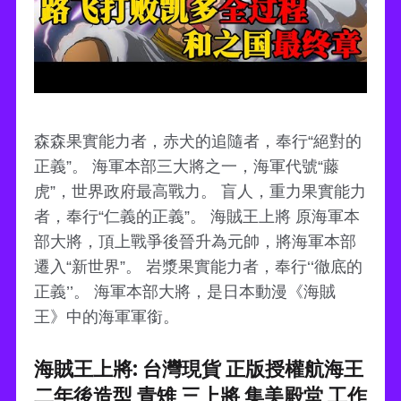
森森果實能力者，赤犬的追隨者，奉行“絕對的
正義”。 海軍本部三大將之一，海軍代號“藤
虎”，世界政府最高戰力。 盲人，重力果實能力
者，奉行“仁義的正義”。 海賊王上將 原海軍本
部大將，頂上戰爭後晉升為元帥，將海軍本部
遷入“新世界”。 岩漿果實能力者，奉行‘‘徹底的
正義’’。 海軍本部大將，是日本動漫《海賊
王》中的海軍軍銜。
海賊王上將: 台灣現貨 正版授權航海王
二年後造型 青雉 三上將 集美殿堂 工作