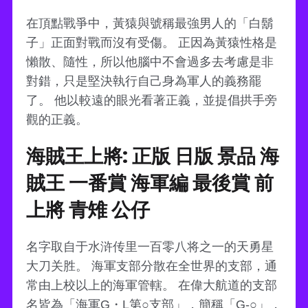
在頂點戰爭中，黃猿與號稱最強男人的「白鬍
子」正面對戰而沒有受傷。 正因為黃猿性格是
懶散、隨性，所以他腦中不會過多去考慮是​​非
對錯，只是堅決執行自己身為軍人的義務罷
了。 他以較遠的眼光看著正義，並提倡拱手旁
觀的正義。
海賊王上將: 正版 日版 景品 海
賊王 一番賞 海軍編 最後賞 前
上將 青雉 公仔
名字取自于水浒传里一百零八将之一的天勇星
大刀关胜。 海軍支部分散在全世界的支部，通
常由上校以上的海軍管轄。 在偉大航道的支部
名皆為「海軍G・L第○支部」，簡稱「G-○」，