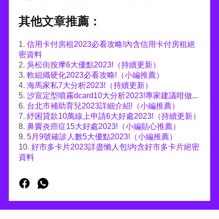
其他文章推薦：
1.
信用卡付房租2023必看攻略!內含信用卡付房租絕
密資料
2.
吳松街按摩6大優點2023!（持續更新）
3.
軟組織硬化2023必看攻略!（小編推薦）
4.
海馬家私7大分析2023!（持續更新）
5.
沙宣定型噴霧dcard10大分析2023!專家建議咁做...
6.
台北市補助育兒2023詳細介紹!（小編推薦）
7.
紓困貸款10萬線上申請6大好處2023!（持續更新）
8.
鼻竇炎癌症15大好處2023!（小編貼心推薦）
9.
5月9號確診人數5大優點2023!（小編推薦）
10.
好市多卡片2023詳盡懶人包!內含好市多卡片絕密
資料