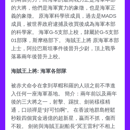
的大將，他們是海軍實力的象徵，也是海軍正
義的象徵。 原海軍科學班成員，過去是MADS
成員，被世界政府逮捕及收買後成為海軍本部
的科學家。 海軍G-5支部上校，隸屬於G-5支部
01部隊，斯摩格部下。 海賊王上將 原海軍本部
上士，阿拉巴斯坦事件後晉升少尉，頂上戰爭
落幕兩年後晉升上校。
海賊王上將: 海軍各部隊
被赤犬命令在拿到草帽和羅的人頭之前不準進
入任何一座海軍基地。 簡介：兩年前以及兩年
後的三大將之一，射擊、踢技、劍術樣樣精
通，口頭禪是“好可怕啊”。 在香波地群島輕鬆
秒殺四個賞金過億的超新星，贏而不抓，傷而
不殺。 劍術與海賊王副船長“冥王雷利”不相上