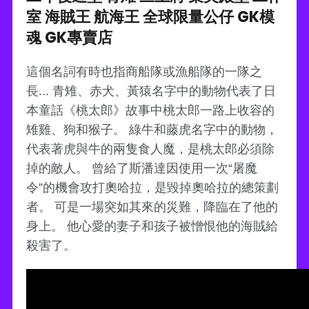
室 海賊王 航海王 全球限量公仔 GK模
魂 GK專賣店
這個名詞有時也指商船隊或漁船隊的一隊之
長... 青雉、赤犬、黃猿名字中的動物代表了日
本童話《桃太郎》故事中桃太郎一路上收容的
雉雞、狗和猴子。 綠牛和藤虎名字中的動物，
代表著虎與牛的兩隻食人魔，是桃太郎必須除
掉的敵人。 曾給了斯潘達因使用一次“屠魔
令”的機會攻打奧哈拉，是毀掉奧哈拉的總策劃
者。 可是一場突如其來的災難，降臨在了他的
身上。 他心愛的妻子和孩子被憎恨他的海賊給
殺害了。