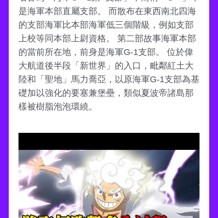
是海軍本部直屬支部。 而散布在東西南北四海
的支部海軍比本部海軍低三個階級，例如支部
上校等同本部上尉資格。 第二部故事海軍本部
的當前所在地，前身是海軍G-1支部。 位於偉
大航道後半段「新世界」的入口，毗鄰紅土大
陸和「聖地」馬力喬亞，以原海軍G-1支部為基
礎加以強化的要塞兼堡壘，類似夏波帝諸島那
樣被樹脂泡泡環繞。