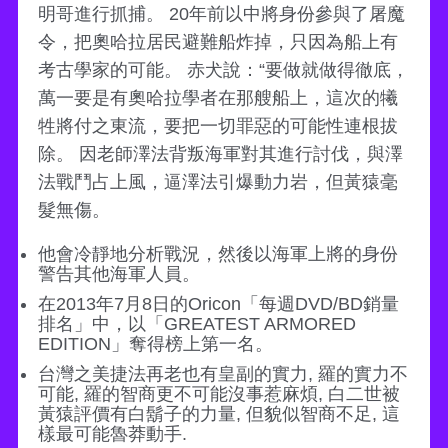
明哥進行抓捕。 20年前以中將身份參與了屠魔
令，把奧哈拉居民避難船炸掉，只因為船上有
考古學家的可能。 赤犬說：“要做就做得徹底，
萬一要是有奧哈拉學者在那艘船上，這次的犧
牲將付之東流，要把一切罪惡的可能性連根拔
除。 因老師澤法背叛海軍對其進行討伐，與澤
法戰鬥占上風，逼澤法引爆動力岩，但黃猿毫
髮無傷。
他會冷靜地分析戰況，然後以海軍上將的身份
警告其他海軍人員。
在2013年7月8日的Oricon「每週DVD/BD銷量
排名」中，以「GREATEST ARMORED
EDITION」奪得榜上第一名。
台灣之美捷法再老也有皇副的實力, 羅的實力不
可能, 羅的智商更不可能沒事惹麻煩, 白二世被
黃猿評價有白鬍子的力量, 但貌似智商不足, 這
樣最可能魯莽動手.