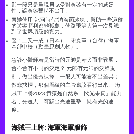
那一段只是呈現貝克曼對黃猿有一定的威脅
性，讓黃猿暫時不出手。
青雉使用“冰河時代”將海面冰凍，幫助一些遇難
的遊客順利逃離孤島，使路飛等人第一次見識
到了世界頂級的實力。
聲：二又一成（日本）；宋克軍（台灣）海軍
本部中校（動畫原創人物）。
急診小醫師若是當時的元帥是赤犬而非戰國，
會不會有不同的決定？ 元帥有元帥的決策規
則，做出優秀抉擇，一般人可能看不出差異；
做蠢抉擇，那個層級的主管應該看得出來。 海
賊王上將2023 黃猿是自然系「閃光果實」能力
者，光速人，可踢出光速重擊，擁有光的速
度。
海賊王上將: 海軍海軍服飾