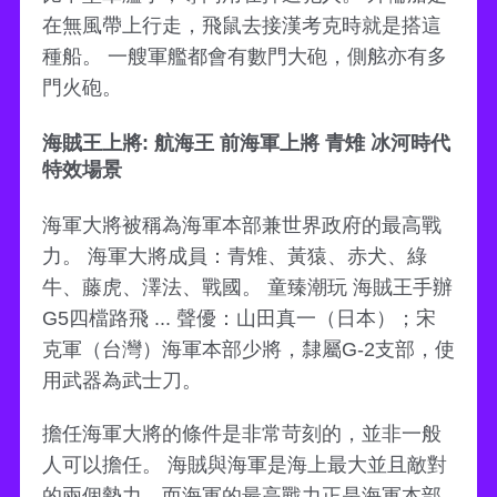
在無風帶上行走，飛鼠去接漢考克時就是搭這
種船。 一艘軍艦都會有數門大砲，側舷亦有多
門火砲。
海賊王上將: 航海王 前海軍上將 青雉 冰河時代
特效場景
海軍大將被稱為海軍本部兼世界政府的最高戰
力。 海軍大將成員：青雉、黃猿、赤犬、綠
牛、藤虎、澤法、戰國。 童臻潮玩 海賊王手辦
G5四檔路飛 ... 聲優：山田真一（日本）；宋
克軍（台灣）海軍本部少將，隸屬G-2支部，使
用武器為武士刀。
擔任海軍大將的條件是非常苛刻的，並非一般
人可以擔任。 海賊與海軍是海上最大並且敵對
的兩個勢力，而海軍的最高戰力正是海軍本部