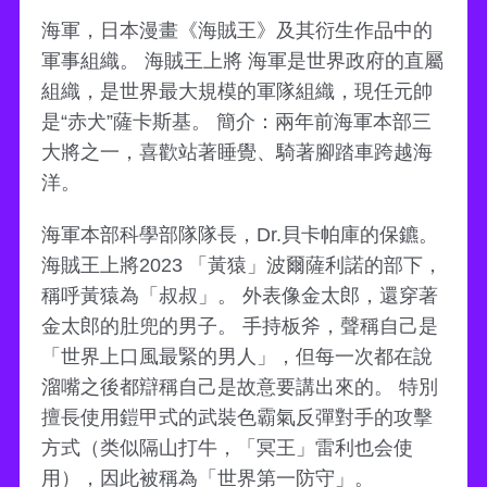
海軍，日本漫畫《海賊王》及其衍生作品中的
軍事組織。 海賊王上將 海軍是世界政府的直屬
組織，是世界最大規模的軍隊組織，現任元帥
是“赤犬”薩卡斯基。 簡介：兩年前海軍本部三
大將之一，喜歡站著睡覺、騎著腳踏車跨越海
洋。
海軍本部科學部隊隊長，Dr.貝卡帕庫的保鑣。
海賊王上將2023 「黃猿」波爾薩利諾的部下，
稱呼黃猿為「叔叔」。 外表像金太郎，還穿著
金太郎的肚兜的男子。 手持板斧，聲稱自己是
「世界上口風最緊的男人」，但每一次都在說
溜嘴之後都辯稱自己是故意要講出來的。 特別
擅長使用鎧甲式的武裝色霸氣反彈對手的攻擊
方式（类似隔山打牛，「冥王」雷利也会使
用），因此被稱為「世界第一防守」。