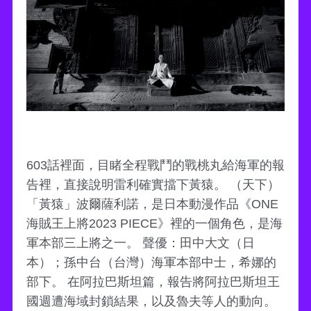
603話裡面，目睹全程戰鬥的戰桃丸給海軍的報
告裡，直接說明雷利確實擋下黃猿。 （天下）
「黃猿」波爾薩利諾，是日本動漫作品《ONE
海賊王上將2023 PIECE》裡的一個角色，是海
軍本部三上將之一。 聲優：田中大文（日
本）；孫中台（台灣）海軍本部中士，希娜的
部下。 在阿拉巴斯坦篇，報告將阿拉巴斯坦王
國週遭海域封鎖結果，以及魯夫等人的動向。