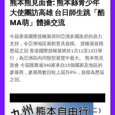
熊本熊見面會: 熊本縣青少年
大使團訪高雄 台日師生跳「酷
MA萌」體操交流
今屆香港國際授權展得到亞洲多國政府的鼎力
支持，令亞洲地區展館更具規模。 授權展規模
歷屆之冠 香港國際授權展將於1月11至13日舉
行，為亞洲區內同類型展覽中最大。 熊本熊見
面會 今屆匯聚逾340家來自15個國家及地區的
參展商，參展商數目較上屆升8%，規模為歷屆
之冠。