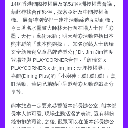
14屆香港國際授權展及第5屆亞洲授權業會議，
藉此尋找合作夥伴，探索亞洲及中國授權商
機。 展會特別安排一連串活動締造互動商機，
今日著名水墨畫大師林天行向在場人士作「彩
墨．天行」藝術示範；明天精彩活動包括日本
熊本縣的「熊本熊體操」、知名演藝人士詹瑞
文全新原創兒童品牌造型公仔Dr. Jim Jim首度
登場並與 PLAYCORNER合作 -「詹瑞文 x
PLAYCORNER x dr jim jim：玩埋授權界」、
嘉饌(Dining Plus)的「小廚神：糕! 糕! 糕! 」烹
飪活動、華納兄弟精心呈獻精彩互動遊戲及分
享等。
熊本旅遊一定要來參觀熊本部長辦公室, 熊本部
長本人超可愛, 現場生動活潑的表演, 還有與粉
絲抱抱的環節, 之後, 觀眾可以在熊本部長辦公