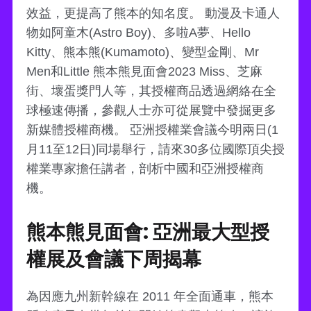
效益，更提高了熊本的知名度。 動漫及卡通人
物如阿童木(Astro Boy)、多啦A夢、Hello
Kitty、熊本熊(Kumamoto)、變型金剛、Mr
Men和Little 熊本熊見面會2023 Miss、芝麻
街、壞蛋獎門人等，其授權商品透過網絡在全
球極速傳播，參觀人士亦可從展覽中發掘更多
新媒體授權商機。 亞洲授權業會議今明兩日(1
月11至12日)同場舉行，請來30多位國際頂尖授
權業專家擔任講者，剖析中國和亞洲授權商
機。
熊本熊見面會: 亞洲最大型授
權展及會議下周揭幕
為因應九州新幹線在 2011 年全面通車，熊本