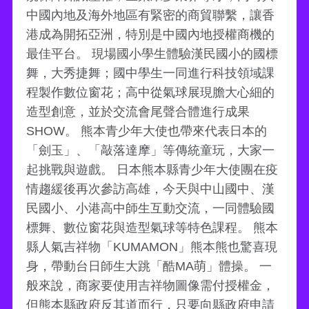
中國內地及海外地區有緊密的商貿聯繫，讓香
港成為開拓亞洲，特別是中國內地授權商機的
最佳平台。 現場國小學生體驗漢民國小的國標
舞，大秀捷舞；國中學生一同進行科技領域課
程製作數位窗花；高中從氣球展現膽大心細的
造型創意，並於交流會尾聲合體進行成果
SHOW。 熊本青少年大使也帶來代表日本的
「劍玉」、「敲落達摩」等傳統童玩，大家一
起挑戰與遊戲。 日本熊本縣青少年大使團在疫
情趨緩後再次參訪高雄，今天與中山國中、漢
民國小、小港高中師生互動交流，一同體驗國
標舞、數位窗花與造型氣球等特色課程。 熊本
縣人氣吉祥物「KUMAMON」熊本熊也驚喜現
身，帶動台日師生大跳「酷MA萌」體操。 一
般來說，商家要使用吉祥物圖像需付授權金，
但熊本縣政府反其道而行，只要向縣政府申請