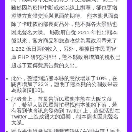
雖然因為疫情中斷或改以線上辦理，卻也更增
添雙方實體交流與見面的期待。 熊本熊見面會
除了卡哇依的部長商品外，熊本縣各大景點也
因此聲名大噪。 縣政府自從 2011 年推出熊本
熊以來，官方商品和旅遊收益為縣政府帶來了
1,232 億日圓的收入，另外，根據日本民間智
庫 PHP 研究所指出，熊本縣政府增加的稅收已
超越了宣傳費廣告費的支出。
此外，整體到訪熊本縣的意欲增加了10%，在
關西增加了23％，證明了熊本熊的公關效果甚
為顯著[9][10]。
記者會上，首長告訴民眾熊本熊在大阪失蹤
了，希望大阪民眾幫忙尋找熊本熊的下落，若
有看到他將訊息發佈到 Twitter 上，這個活動在
Twitter 上造成很大的迴響，熊本熊也因此聲名
大噪。
圖為香港貿發局副總裁葉澤恩(左)與中華人民共