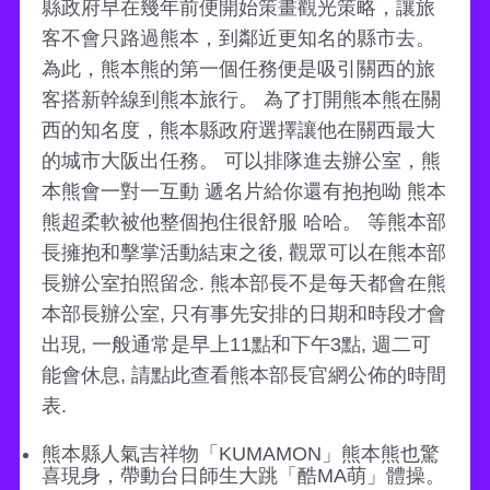
縣政府早在幾年前便開始策畫觀光策略，讓旅
客不會只路過熊本，到鄰近更知名的縣市去。
為此，熊本熊的第一個任務便是吸引關西的旅
客搭新幹線到熊本旅行。 為了打開熊本熊在關
西的知名度，熊本縣政府選擇讓他在關西最大
的城市大阪出任務。 可以排隊進去辦公室，熊
本熊會一對一互動 遞名片給你還有抱抱呦 熊本
熊超柔軟被他整個抱住很舒服 哈哈。 等熊本部
長擁抱和擊掌活動結束之後, 觀眾可以在熊本部
長辦公室拍照留念. 熊本部長不是每天都會在熊
本部長辦公室, 只有事先安排的日期和時段才會
出現, 一般通常是早上11點和下午3點, 週二可
能會休息, 請點此查看熊本部長官網公佈的時間
表.
熊本縣人氣吉祥物「KUMAMON」熊本熊也驚
喜現身，帶動台日師生大跳「酷MA萌」體操。