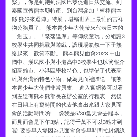
察」，像是到跑到法國巴黎促進日法交流、到
泰國宣傳熊本縣特產、到台灣參加「棒棒熊本
縣 熊好來逗陣」特展，堪稱世界上最忙的吉祥
物公務員了。 熊本青少年大使帶來代表日本的
「劍玉」、「敲落達摩」等傳統童玩，分組讓3
校學生共同挑戰與遊戲，讓現場氣氛一下子熱
絡起來，歡笑不斷。 熊本熊見面會2023 中山
國中、漢民國小與小港高中3校學生也以簡報介
紹高雄市、小港區學校特色，也準備了代表高
雄與台灣的特色小物，做為見面禮贈送，讓熊
本青少年大使們非常興奮。 進入官網後可以看
到左邊有熊本熊部長在辦公室的行程表，然後
在日期上有寫時間的代表他會出來跟大家見面
會的活動時間喲! ，像我是5/30當天會去熊本，
而見面會是下午3點，記得千萬不可以3點才到
喔! 要提早入場因為見面會會提早時間拉封鎖線