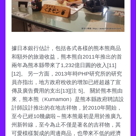
據日本銀行估計，包括各式各樣的熊本熊商品
和額外的旅遊收益，熊本熊自2011年推出的首
兩年為熊本縣帶來了1,232億日圓的收入[11]
[12]。 另一方面，2013年時PHP研究所的研究
員亦指出，地方政府稅收的增加已經超越了宣
傳及廣告費用的支出[13][注 5]。 關於熊本熊由
來，熊本熊（Kumamon）是熊本縣政府聘請設
計師設計推出的在地吉祥物，於2010年開始，
至今已經10幾歲啦～熊本熊最初是用於推廣九
州新幹線，至今為止不僅是著名的吉祥物，其
可愛模樣製成的周邊商品，也帶來不低的經濟