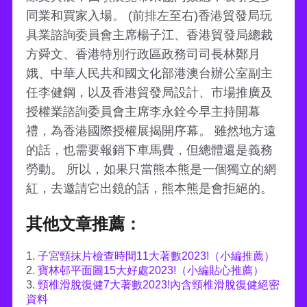
同業和買家入場。 (前排左至右)香港貿發局玩
具業諮詢委員會主席楊子江、香港貿發局總裁
方舜文、香港特別行政區政務司司長林鄭月
娥、中華人民共和國文化部港澳台辦公室副主
任李健鋼，以及香港貿發局設計、市場推廣及
授權業諮詢委員會主席李永銓今早主持開幕
禮，為香港國際授權展揭開序幕。 雖然地方遠
的話，也需要報銷下車馬費，但總體還是義務
勞動。 所以，如果只當熊本熊是一個獨立的網
紅，去邀請它出鏡的話，熊本熊是會拒絕的。
其他文章推薦：
1.
子宮頸抹片檢查時間11大著數2023!（小編推薦）
2.
寶林邨平面圖15大好處2023!（小編貼心推薦）
3.
頸椎滑脫復健7大著數2023!內含頸椎滑脫復健絕密
資料