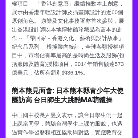
權項目。 「香港創意廊」繼續推動本土創意，
展示由香港年輕設計師及插畫師設計的近60個
原創角色。 康樂及文化事務署亦首次參與，展
出香港設計師以本地博物館珍藏品為藍本的創
作 -- 「帶回家－香港文化、藝術與設計故事」
紀念品系列。 根據業內統計，全球各類授權項
目中，市場佔有率最高的是時尚生活及服飾(包
括服飾及體育)授權項目，2014年銷售額達573
億美元，佔所有類別的36.1%。
熊本熊見面會: 日本熊本縣青少年大使
團訪高 台日師生大跳酷MA萌體操
中山國中校長尹昱文表示，讓台日學生們一起
上課當同學，體驗台灣學生上課的風貌，也透
過實作學習歷程相互協助與對話，實踐教育交