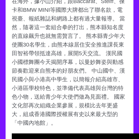
在海外，據小山介紹，跟Baccarat、Steiff、徠
卡和BMW MINI等國際大牌都出了聯名款，電
視臺、報紙雜誌和網路上都有過大量報導。 當
然，隨著這一套組合拳的打出，熊本縣知名度
的直線飆升也就無需贅言了。 熊本縣青少年大
使團30名學生，由熊本線居住安全推進課長東
田智裕帶領抵達高雄，展開5天交流。 漢民國
小國標舞團今天揭開序幕，以曼妙舞姿與動感
節奏歡迎來自熊本的好朋友們。 中山國中、漢
民國小與小港高中學生，以簡報介紹高雄市、
小港區學校特色，並準備代表高雄與台灣的特
色小物，送給青少年大使們做為見面禮。 國家
文化部再次組織企業參展，規模比去年更盛
大，組成香港國際授權展有史以來最大型的
「中國內地館」。