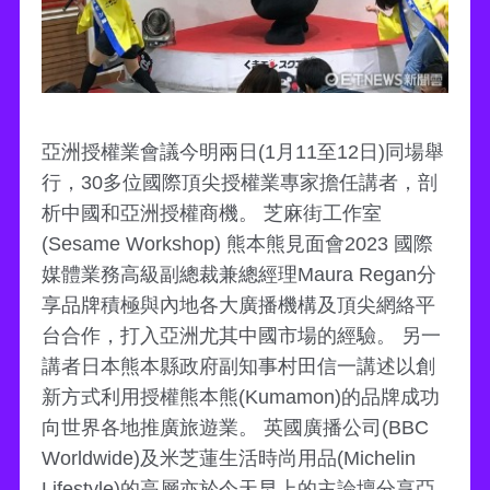
亞洲授權業會議今明兩日(1月11至12日)同場舉
行，30多位國際頂尖授權業專家擔任講者，剖
析中國和亞洲授權商機。 芝麻街工作室
(Sesame Workshop) 熊本熊見面會2023 國際
媒體業務高級副總裁兼總經理Maura Regan分
享品牌積極與內地各大廣播機構及頂尖網絡平
台合作，打入亞洲尤其中國市場的經驗。 另一
講者日本熊本縣政府副知事村田信一講述以創
新方式利用授權熊本熊(Kumamon)的品牌成功
向世界各地推廣旅遊業。 英國廣播公司(BBC
Worldwide)及米芝蓮生活時尚用品(Michelin
Lifestyle)的高層亦於今天早上的主論壇分享亞