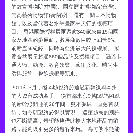
的故宮博物院(中國)、國立歷史博物館(台灣)、
梵高藝術博物館(荷蘭)外，還有三間日本博物
館，以及當代著名水墨畫家林天行的授權項
目。 香港國際授權展匯聚逾340家來自15個國
家及地區的參展商，參展商數目較上屆升8%，
刷新歷屆紀錄，同時為亞洲最大的授權展。 展
覽合共展示超過860個品牌及授權項目，涵蓋卡
通人物、動漫、教育娛樂、藝術文化、時尚生
活與服飾、餐飲授權等類別。
2011年3月，熊本縣也終於通過新幹線與本州
的大城市成功牽手。 從首都東京到鄰縣福岡縣
的新幹線開通的36年間，熊本縣民一直翹首以
待，如今願望終於得以實現。 這讓縣民的期許
也不斷提高，希望能夠借此擴大本地產品的銷
路，能夠吸引更多的遊客來玩。 為何熊本熊能