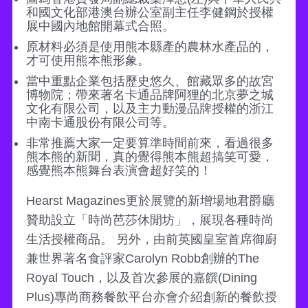
和國文化部港澳台辦公室副主任李健鋼於授權
展中國內地館開幕式合照。
原材料必須是使用熊本縣產的農林水產品的，
才可使用熊本熊形象。
當中重點企業包括歷史悠久、館藏眾多的故宮
博物院；帶來著名卡通品牌阿狸的北京夢之城
文化有限公司，以及主力動漫品牌授權的浙江
中南卡通股份有限公司等。
非常推薦大家一定要算準時間前來，看過很多
熊本熊的新聞，真的覺得熊本熊超搞笑可愛，
感覺熊本熊舞台表演會超好笑的！
Hearst Magazines更於展覽的新增場地君爵廳
贊助設立「時尚芭莎休閒坊」，展現各種時尚
生活授權商品。 另外，由前英國皇室首席御廚
兼世界著名食評家Carolyn Robb創辦的The
Royal Touch，以及首次參展的嘉饌(Dining
Plus)專尚商務餐飲平台亦會介紹創新的餐飲授