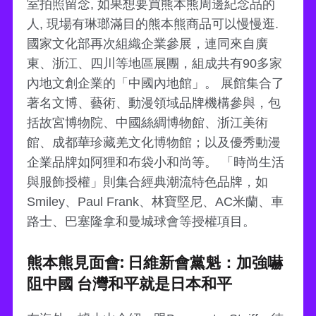
室拍照留念, 如果想要買熊本熊周邊紀念品的
人, 現場有琳瑯滿目的熊本熊商品可以慢慢逛.
國家文化部再次組織企業參展，連同來自廣
東、浙江、四川等地區展團，組成共有90多家
內地文創企業的「中國內地館」。 展館集合了
著名文博、藝術、動漫領域品牌機構參與，包
括故宮博物院、中國絲綢博物館、浙江美術
館、成都華珍藏羌文化博物館；以及優秀動漫
企業品牌如阿狸和布袋小和尚等。 「時尚生活
與服飾授權」則集合經典潮流特色品牌，如
Smiley、Paul Frank、林寶堅尼、AC米蘭、車
路士、巴塞隆拿和曼城球會等授權項目。
熊本熊見面會: 日維新會黨魁：加強嚇
阻中國 台灣和平就是日本和平