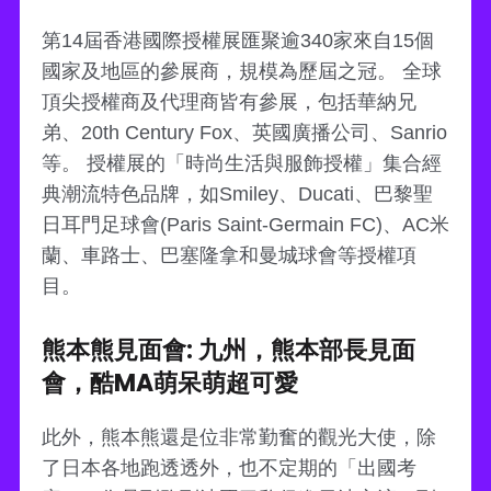
第14屆香港國際授權展匯聚逾340家來自15個
國家及地區的參展商，規模為歷屆之冠。 全球
頂尖授權商及代理商皆有參展，包括華納兄
弟、20th Century Fox、英國廣播公司、Sanrio
等。 授權展的「時尚生活與服飾授權」集合經
典潮流特色品牌，如Smiley、Ducati、巴黎聖
日耳門足球會(Paris Saint-Germain FC)、AC米
蘭、車路士、巴塞隆拿和曼城球會等授權項
目。
熊本熊見面會: 九州，熊本部長見面
會，酷MA萌呆萌超可愛
此外，熊本熊還是位非常勤奮的觀光大使，除
了日本各地跑透透外，也不定期的「出國考