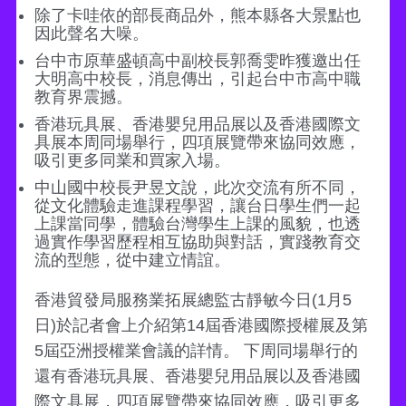
除了卡哇依的部長商品外，熊本縣各大景點也
因此聲名大噪。
台中市原華盛頓高中副校長郭喬雯昨獲邀出任
大明高中校長，消息傳出，引起台中市高中職
教育界震撼。
香港玩具展、香港嬰兒用品展以及香港國際文
具展本周同場舉行，四項展覽帶來協同效應，
吸引更多同業和買家入場。
中山國中校長尹昱文說，此次交流有所不同，
從文化體驗走進課程學習，讓台日學生們一起
上課當同學，體驗台灣學生上課的風貌，也透
過實作學習歷程相互協助與對話，實踐教育交
流的型態，從中建立情誼。
香港貿發局服務業拓展總監古靜敏今日(1月5
日)於記者會上介紹第14屆香港國際授權展及第
5屆亞洲授權業會議的詳情。 下周同場舉行的
還有香港玩具展、香港嬰兒用品展以及香港國
際文具展，四項展覽帶來協同效應，吸引更多