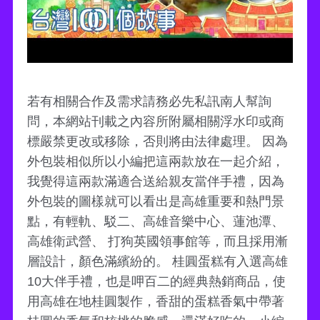
若有相關合作及需求請務必先私訊南人幫詢
問，本網站刊載之內容所附屬相關浮水印或商
標嚴禁更改或移除，否則將由法律處理。 因為
外包裝相似所以小編把這兩款放在一起介紹，
我覺得這兩款滿適合送給親友當伴手禮，因為
外包裝的圖樣就可以看出是高雄重要和熱門景
點，有輕軌、駁二、高雄音樂中心、蓮池潭、
高雄衛武營、 打狗英國領事館等，而且採用漸
層設計，顏色滿繽紛的。 桂圓蛋糕有入選高雄
10大伴手禮，也是呷百二的經典熱銷商品，使
用高雄在地桂圓製作，香甜的蛋糕香氣中帶著