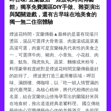
館」獨享免費園區DIY手做、雜耍演出
與闖關遊戲，還有古早味在地美食的
獨一無二住宿體驗
煙波花時間 - 宜蘭傳藝▲最棒的是還有現場川
燙區，湯品可選擇大骨青湯、肉羹湯或蔬菜素
高湯可選，肉羹可是宜蘭極具代表性的美食之
一，可選擇牛肉、豬肉、小章魚、小花枝、肉
羹、魷魚、飛虎魚丸、蔬菜、麵條或米粉等，
料理豪華程度絕對是煙波花時間宜蘭傳藝最好
的款待了。 煙波更打造三處用餐區域－呷百
味、滿饌樓、傳咖啡，以「吃一頓人情豐滿的
當代臺灣菜」為核心精神，將代代相傳的台味
名菜，結合宜蘭依山傍海孕育出的蘭陽好米與
在地食材，推出道道經典老饕料理。 國立傳統
藝術中心宜蘭傳藝中心內的老爺酒店，先前因