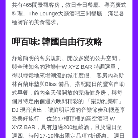
共有465間景觀客房，敘日全日餐廳、粵亮廣式
料理、The Lounge大廳酒吧三間餐廳，滿足各
種饕客的美食需求。
呷百味: 韓國自由行攻略
舒適簡明的客房規劃、開放多變的公共空間，
與全球知名的雅樂軒W XYZ BAR 特調選單，
得以輕鬆地來場潮流的城市度假。 客房內為斯
林百蘭床墊與Bliss 備品、搭配隔日的豐富自助
式早餐，館內全天候開放的完備健身房，與每
個月特定兩個週六晚間精彩的 「樂動雅樂軒」
DJ 現音演出，讓鮮明活潑的音樂節奏和愜意享
受美好旅行。 位於17樓頂樓的高空酒吧 W
XYZ BAR，具有超過200種藏酒，且於週日至
週四、時段17-19推出限定品項7折優惠。 週日