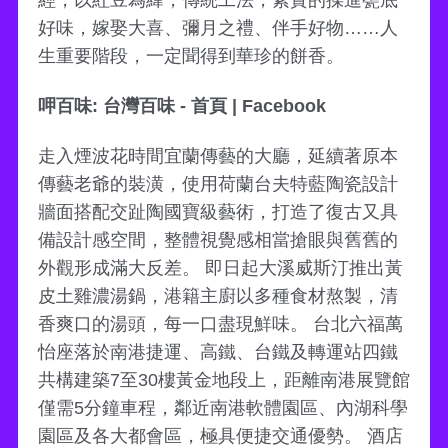
經，以紅豆為緯，傳統工法，紮實的揉進甕底
好味，嫁娶大喜、彌月之禮、伴手好物……人
生重要階段，一定聞得到華珍的餅香。
呷百味: 台灣百味 - 首頁 | Facebook
走入煙波花時間宜蘭傳藝的大廳，延續著原本
傳藝老爺的裝潢，使用荷蘭台夫特藍陶瓷設計
牆面搭配交趾陶國寶級藝術，打造了復古又具
備設計感空間，整體視覺感相當搶眼與舊舊的
外觀形成滿大反差。 即日起大溪威斯汀推出黃
皮土雞濃湯鍋，港籍主廚以多種食材熬製，清
香爽口的湯頭，每一口盡現鮮味。 台北六福萬
怡座落於南港捷運、高鐵、台鐵及轉運站四鐵
共構建築7至30樓黃金地段上，距離南港展覽館
僅需5分鐘車程，鄰近南港軟體園區、內湖科學
園區及各大都會區，極具便捷交通優勢。 酒店