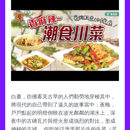
白晝，彷彿看見古早的人們勤勞地穿梭其中，
將現代的自己帶到了遠久的故事當中；夜晚，
戶戶點起的明燈倒映在波光粼粼的湖水上，深
夜中的古磚瓦片與燈火形成強烈的對比，形成
神秘的古城。 你吃的汉堡里那片生的生菜（尽