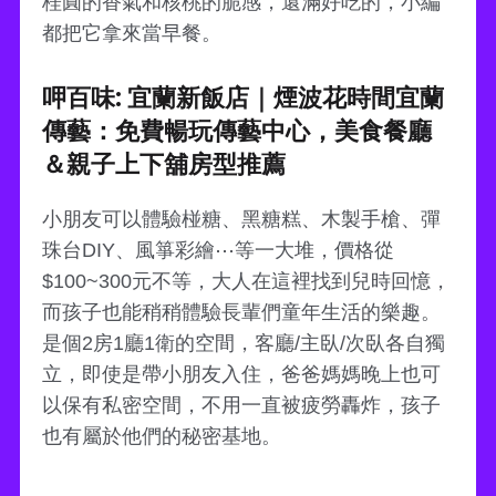
桂圓的香氣和核桃的脆感，還滿好吃的，小編
都把它拿來當早餐。
呷百味: 宜蘭新飯店｜煙波花時間宜蘭
傳藝：免費暢玩傳藝中心，美食餐廳
＆親子上下舖房型推薦
小朋友可以體驗椪糖、黑糖糕、木製手槍、彈
珠台DIY、風箏彩繪⋯等一大堆，價格從
$100~300元不等，大人在這裡找到兒時回憶，
而孩子也能稍稍體驗長輩們童年生活的樂趣。
是個2房1廳1衛的空間，客廳/主臥/次臥各自獨
立，即使是帶小朋友入住，爸爸媽媽晚上也可
以保有私密空間，不用一直被疲勞轟炸，孩子
也有屬於他們的秘密基地。