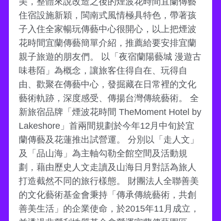
美，整體來說改造之後的煙波花時間宜蘭傳藝
住宿設施新穎，閩南式風情極具特色，帶著孩
子入住全家暢玩傳藝中心很開心，以上把煙波
花時間宜蘭傳藝簡單介紹，推薦給要安排宜蘭
親子旅遊的朋友們。 以「夜宿蘭陽藝城 漫遊古
味巷陌」為概念，讓旅客住得自在、玩得自
由、歡聚在傳藝中心，發掘藏在日常裡的文化
藝術軌跡，深度感受、傳揚台灣傳統藝術。 全
新旅宿品牌「煙波花時間 TheMoment Hotel by
Lakeshore」首兩間規劃於今年12月中旬於宜
蘭傳藝及花蓮推出試營運。 分別以「走人文」
及「品山海」為主軸勾勒全館空間及活動規
劃，藉由歷史人文走讀及山海日月對話為旅人
打造截然不同的旅行樣態。 財團法人全聯善美
的文化藝術基金會秉持「傳承傳統藝術，共創
善美生活」的企業使命，於2015年11月成立，