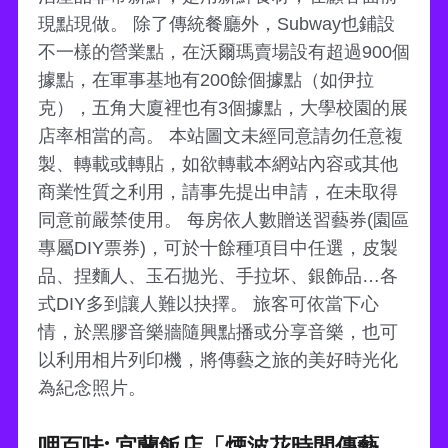
現點現做。 除了傳統餐廳外，Subway也鋪設
不一樣的營業點，在沃爾瑪賣場設有超過900個
據點，在軍事基地有200餘個據點（如伊拉
克），五角大廈裡也有3個據點，大學校園的展
店率相當的高。 本站圖文未經同意請勿任意複
製、轉載或轉貼，如欲轉載本網站內容或其他
商業性質之利用，請事先提出申請，在未取得
同意前嚴禁使用。 每房依人數贈送習藝券(園區
專屬DIY票券)，可於十餘種項目中任選，皮製
品、捏麵人、玉石拋光、手拉坏、銀飾品…各
式DIY多到讓人難以抉擇。 旅客可依當下心
情，於黑膠音樂牆隨興點播或分享音樂，也可
以利用相片列印機，將傳藝之旅的美好時光化
為紀念照片。
呷百味: 宜蘭飯店「煙波花時間傳藝