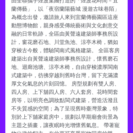
由全聯攜手煙波集團打造的「煙波花時間－宜
蘭傳藝」，以「夜宿蘭陽藝城 漫遊古味巷陌」
為概念出發，邀請旅人來到宜蘭傳藝園區這座
動態博物館，親身感受傳統藝術與文化創意交
融的日常軌跡，全區由黃聲遠建築師事務所設
計，窗花磨石地、川堂魚池、涼亭木椅，猶如
穿梭古今般，體驗閩南式風格建築。 全區客房
建築出自黃聲遠建築師事務所設計，懷舊磨石
地、迴廊池塘、涼亭木椅，自由穿梭濃厚閩南
式建築中，彷彿穿越到舊時台灣，留下充滿濃
厚文化氣息的片刻回憶。 房型規劃有雙人房、
四人房、上下舖四人房、六人套房、花時間套
房等，以明亮色調妝點閩式建築，營造活潑且
不失質感的空間；為了呈現舊時臺灣景象，特
別於上下舖家庭房中，規劃以早期廟會街景為
主題之插畫，讓夜眠時光增懷舊氣息。 帶著寵