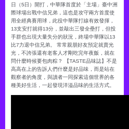
日（5日）開打，中華隊首度於「主場」臺中洲
際球場出戰中信兄弟，這也是攻守兩方首度使
用全經典賽用球，此役中華隊打線有效發揮，
13支安打就得13分，並敲出三發全壘打，但投
手群也出現大量失分的狀況，終場中華隊以13
比7力退中信兄弟。 常常親朋好友預定就賣光
光，不誇張還有老客人才剛吃完年夜飯，就在
問什麼時候要包肉粽？ 【TASTE品味誌】不是
高高在上的告訴人們什麼是好品味，而是站在
觀察者的角度，與讀者一同探索這個世界的各
種美好生活，一起發現洋溢品味的生活方式。