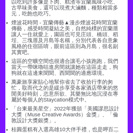
以吃到許多像是卜肉、糕渣等宜蘭風味小吃、
古早味美食，還可以現煮大滷麵，種類相當多
元，吃飽也吃巧。
煙波花時間 - 宜蘭傳藝▲漫步煙波花時間宜蘭
傳藝，感受時間凝結之美，自然純樸的宜蘭厝
讓人一住就愛上，園區也可見庄頭、橋頭、稻
埕、三塊厝及月島等名稱，分別代表各自意象
風格的住宿區唷，眼前這區則為月島，很名副
其實吧。
這區的空曠空間也很適合讓毛小孩跑跑，我們
當天一帶咪嚕咕進房間就讓她在這區走走，狗
狗就在這邊東聞聞、西聞聞的適應環境。
萬豪旅享家貼心地幫你省去了收拾行李的匆
忙，取而代之的是緩步享受各家酒店帶來的悠
閒美好時刻，恣意所欲、其樂無比地沉浸在專
屬於每個人的Staycation模式中。
「台東最美星空」2022年獲頒「美國謬思設計
大獎（Muse Creative Awards）金獎」、「倫
敦設計大獎銀獎」。
桂圓蛋糕有入選高雄10大伴手禮，也是呷百二