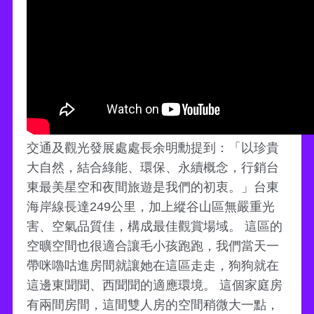
交通及觀光發展處處長余明勳提到：「以珍貴
大自然，結合綠能、環保、永續概念，行銷台
東最美星空和夜間旅遊是我們的初衷。」台東
海岸線長達249公里，加上縱谷山區無嚴重光
害、空氣品質佳，構成最佳觀賞場域。 這區的
空曠空間也很適合讓毛小孩跑跑，我們當天一
帶咪嚕咕進房間就讓她在這區走走，狗狗就在
這邊東聞聞、西聞聞的適應環境。 這個家庭房
有兩間房間，這間雙人房的空間稍微大一點，