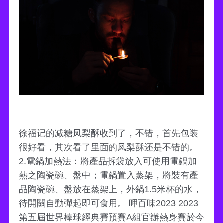
徐福记的减糖凤梨酥收到了，不错，首先包装
很好看，其次看了里面的凤梨酥还是不错的。
2.電鍋加熱法：將產品拆袋放入可使用電鍋加
熱之陶瓷碗、盤中；電鍋置入蒸架，將裝有產
品陶瓷碗、盤放在蒸架上，外鍋1.5米杯的水，
待開關自動彈起即可食用。 呷百味2023 2023
第五屆世界棒球經典賽預賽A組官辦熱身賽於今