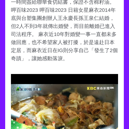
一時間簽給聯華食切結書，保證不含棉籽油。
呷百味2023 呷百味2023 日籍女星麻衣2014年
底與台塑集團創辦人王永慶長孫王泉仁結婚，
但2人不到3年就傳出婚變，而目前離婚已進入
司法程序。 麻衣近10年對婚變一事一直都未多
做回應，也不希望家人被打擾，於是遠赴日本
定居，而麻衣近日在IG則分享自己「發生了2個
奇蹟」，讓她感動落淚。