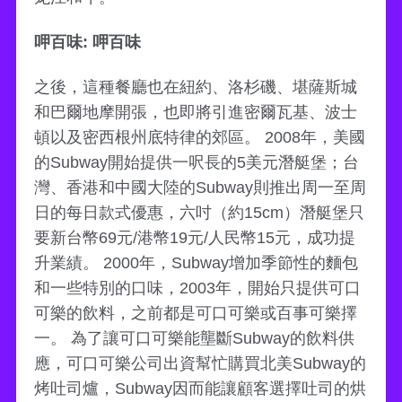
呷百味: 呷百味
之後，這種餐廳也在紐約、洛杉磯、堪薩斯城
和巴爾地摩開張，也即將引進密爾瓦基、波士
頓以及密西根州底特律的郊區。 2008年，美國
的Subway開始提供一呎長的5美元潛艇堡；台
灣、香港和中國大陸的Subway則推出周一至周
日的每日款式優惠，六吋（約15cm）潛艇堡只
要新台幣69元/港幣19元/人民幣15元，成功提
升業績。 2000年，Subway增加季節性的麵包
和一些特別的口味，2003年，開始只提供可口
可樂的飲料，之前都是可口可樂或百事可樂擇
一。 為了讓可口可樂能壟斷Subway的飲料供
應，可口可樂公司出資幫忙購買北美Subway的
烤吐司爐，Subway因而能讓顧客選擇吐司的烘