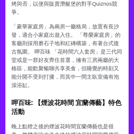
烤與否，以便與販賣潛艇堡的對手Quiznos競
爭。
「豪華家庭房」為兩房一廳格局，放置有長沙
發，適合小家庭出遊入住。 「尊榮家庭房」的
客廳則採用磨石子地和紅磚構築，有著台式復
古氛圍。 呷百味 「花時間六人套房」是三代同
堂或是一群好友齊住首選，擁有三房兩廳的大
格區，能歡聚暢聊共享美食，但睡覺的時刻又
能分開不受到打擾，而其中一間主臥室備有泡
澡浴缸。
呷百味: 【煙波花時間 宜蘭傳藝】特色
活動
晚上點燈之後的煙波花時間宜蘭傳藝也是很