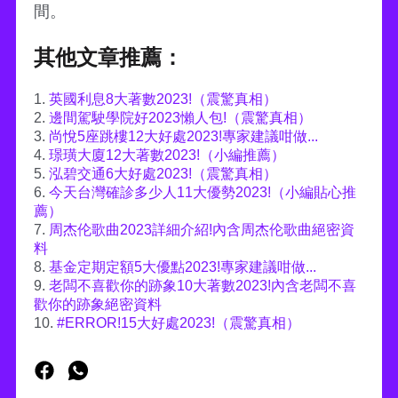
間。
其他文章推薦：
1.
英國利息8大著數2023!（震驚真相）
2.
邊間駕駛學院好2023懶人包!（震驚真相）
3.
尚悅5座跳樓12大好處2023!專家建議咁做...
4.
璟璜大廈12大著數2023!（小編推薦）
5.
泓碧交通6大好處2023!（震驚真相）
6.
今天台灣確診多少人11大優勢2023!（小編貼心推
薦）
7.
周杰伦歌曲2023詳細介紹!內含周杰伦歌曲絕密資
料
8.
基金定期定額5大優點2023!專家建議咁做...
9.
老闆不喜歡你的跡象10大著數2023!內含老闆不喜
歡你的跡象絕密資料
10.
#ERROR!15大好處2023!（震驚真相）