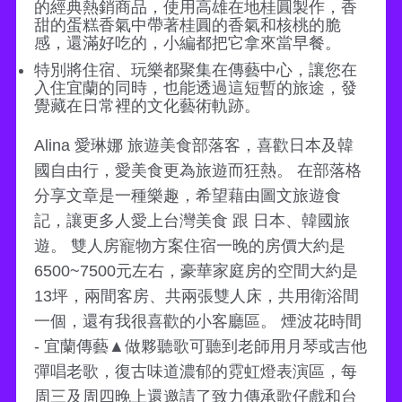
的經典熱銷商品，使用高雄在地桂圓製作，香
甜的蛋糕香氣中帶著桂圓的香氣和核桃的脆
感，還滿好吃的，小編都把它拿來當早餐。
特別將住宿、玩樂都聚集在傳藝中心，讓您在
入住宜蘭的同時，也能透過這短暫的旅途，發
覺藏在日常裡的文化藝術軌跡。
Alina 愛琳娜 旅遊美食部落客，喜歡日本及韓
國自由行，愛美食更為旅遊而狂熱。 在部落格
分享文章是一種樂趣，希望藉由圖文旅遊食
記，讓更多人愛上台灣美食 跟 日本、韓國旅
遊。 雙人房寵物方案住宿一晚的房價大約是
6500~7500元左右，豪華家庭房的空間大約是
13坪，兩間客房、共兩張雙人床，共用衛浴間
一個，還有我很喜歡的小客廳區。 煙波花時間
- 宜蘭傳藝▲做夥聽歌可聽到老師用月琴或吉他
彈唱老歌，復古味道濃郁的霓虹燈表演區，每
周三及周四晚上還邀請了致力傳承歌仔戲和台