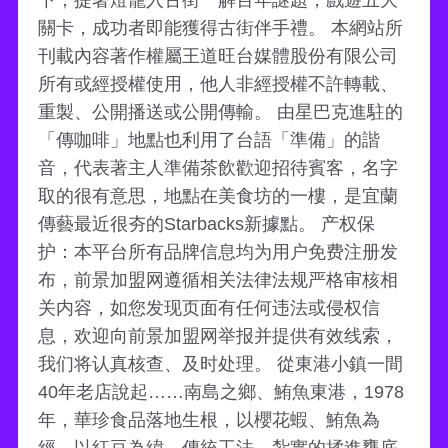
下，提著燈籠入古街一解百年謎題，戲遊五大
關卡，成功者即能獲得古街伴手禮。 本網站所
刊載內容著作權屬王道旺台媒體股份有限公司
所有或經授權使用，他人非經授權不許轉載、
重製、公開播送或公開傳輸。 由星巴克進駐的
「傳咖啡」地點也利用了台語「準備」的諧
音，代表著主人準備茶飲歡迎招待賓客，名字
取的很有意思，地點在美食坊的一樓，是宜蘭
傳藝最近很夯的Starbacks新據點。 产权保
护：本平台所有品牌信息均为用户免费注册发
布，前景加盟网遵循相关法律法规严格审核相
关内容，如您发现页面有任何违法或侵权信
息，欢迎向前景加盟网举报并提供有效线索，
我们将认真核查、及时处理。 從東港小鎮一間
40年老店說起……南島之鄉、鮪魚東港，1978
年，華珍食品落地生根，以櫻花蝦、鮪魚為