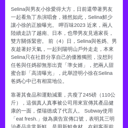
Selina與男友小徐愛得大方，日前還帶著男友
一起看魚丁糸演唱會，雖然如此，Selina鮮少
讓小徐的正臉曝光。 呷百味2023 近來，兩人
陸續走訪了越南、日本，也帶男友見過家長，
雙方關係緊密。 前（4）日，Selina與爸媽、男
友趁著好天氣，一起到陽明山戶外走走，本來
Selina只在社群分享自己的優雅獨照，沒想到
任爸與任媽卻無形出賣「準女婿」，把兩人甜
蜜合影「高清曝光」，此舉證明小徐在Selina
爸媽心中已有相當地位。
靠著其食品和運動減重，共瘦了245磅（110公
斤），這個真人真事被公司用來宣傳其產品健
康的一面，傑瑞德成了代言人。 Subway使用
「eat fresh.」做為廣告宣傳口號，表明其三明
治產品非常新鮮，是用新鮮食材，在顧客面前