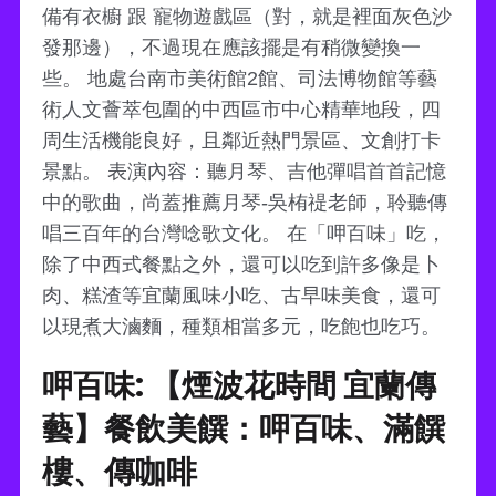
備有衣櫥 跟 寵物遊戲區（對，就是裡面灰色沙
發那邊），不過現在應該擺是有稍微變換一
些。 地處台南市美術館2館、司法博物館等藝
術人文薈萃包圍的中西區市中心精華地段，四
周生活機能良好，且鄰近熱門景區、文創打卡
景點。 表演內容：聽月琴、吉他彈唱首首記憶
中的歌曲，尚蓋推薦月琴-吳栯禔老師，聆聽傳
唱三百年的台灣唸歌文化。 在「呷百味」吃，
除了中西式餐點之外，還可以吃到許多像是卜
肉、糕渣等宜蘭風味小吃、古早味美食，還可
以現煮大滷麵，種類相當多元，吃飽也吃巧。
呷百味: 【煙波花時間 宜蘭傳
藝】餐飲美饌：呷百味、滿饌
樓、傳咖啡