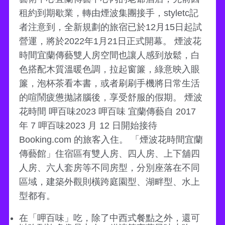
租約到期歇業，轉由煙波集團接手，styletc記
者注意到，全新規劃的旅宿已於12月15日起試
營運，將於2022年1月21日正式開幕。 煙波花
時間宜蘭傳藝雙人房空間也讓人感到放鬆，白
色搭配木質溫暖色調，拉起窗簾，綠意映入眼
簾，泡杯茶看本書，或者刷刷手機將日常生活
的喧鬧疲憊拋諸腦後，享受舒服的假期。 煙波
花時間 呷百味2023 呷百味 宜蘭傳藝自 2017
年 7 呷百味2023 月 12 日開始接待
Booking.com 的旅客入住。 「煙波花時間宜蘭
傳藝館」住宿區有雙人房、四人房、上下舖四
人房、六人套房等不同房型，分別座落在不同
區域，建築外觀則橫跨庭園型、湖畔型、水上
型都有。
在「呷百味」吃，除了中西式餐點之外，還可