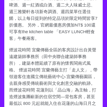
啤酒、週一紅酒或白酒、週二大人味威士忌、
週三雅樂軒各項新奇調酒、週四菜單任選佳
餚，以上每日提到的特定品項於限定時間皆享7
折優惠。 另外，官網最優惠房價加NT$ 100還
可享有the kitchen table 「EASY LUNCH輕食
客」午餐兩客。
煙波花時間 宜蘭傳藝全區的客房設計出自黃聲
遠建築師事務所（田中央聯合建築師事務
所），建築本體延續了原有的懷舊閩南式風
格。 煙波花時間 宜蘭傳藝主打「走人文」，帶
領遊客住進國立傳統藝術中心-宜蘭傳藝園區，
去親身感受傳統藝術與文化創意交融的軌跡。
而煙波花時間 花蓮則以「品山海」為主軸，打
造煙波集團嶄新的住宿空間—背包客房，甚至
最低以 800 元起就能入住在花蓮的山海日月之