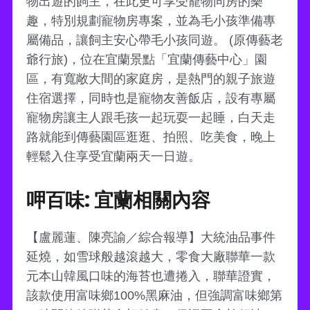
物出遊的飼主，在此更可享受寵物同房的樂
趣，特別規劃寵物房專案，並為毛小孩準備專
屬備品，讓飼主安心帶毛小孩同遊。 (原傳藝老
爺行旅)，位在宜蘭景點「宜蘭傳藝中心」園
區，有寬敞大間的家庭房，是熱門的親子旅遊
住宿選擇，同時也是寵物友善飯店，設有專屬
寵物房讓主人跟毛孩一起玩耍一起睡，白天走
路就能到傳藝園區逛逛、拍照、吃美食，晚上
輕鬆入住享受宜蘭兩天一日遊。
呷百味: 宜蘭相關內容
【盧麗蓮、陳亮諭／綜合報導】大統油品事件
延燒，如雪球般越滾越大，零食大廠聯華一款
元本山韓風口味的海苔也遭捲入，聯華證實，
該款使用富味鄉100%黑麻油，但強調富味鄉第