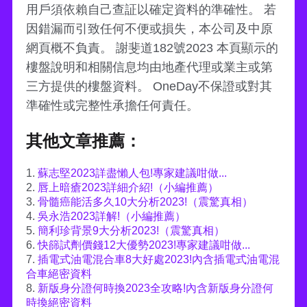
用戶須依賴自己查証以確定資料的準確性。 若
因錯漏而引致任何不便或損失，本公司及中原
網頁概不負責。 謝斐道182號2023 本頁顯示的
樓盤說明和相關信息均由地產代理或業主或第
三方提供的樓盤資料。 OneDay不保證或對其
準確性或完整性承擔任何責任。
其他文章推薦：
1.
蘇志堅2023詳盡懶人包!專家建議咁做...
2.
唇上暗瘡2023詳細介紹!（小編推薦）
3.
骨髓癌能活多久10大分析2023!（震驚真相）
4.
吳永浩2023詳解!（小編推薦）
5.
簡利珍背景9大分析2023!（震驚真相）
6.
快篩試劑價錢12大優勢2023!專家建議咁做...
7.
插電式油電混合車8大好處2023!內含插電式油電混
合車絕密資料
8.
新版身分證何時換2023全攻略!內含新版身分證何
時換絕密資料