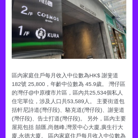
區內家庭住戶每月收入中位數為HK$ 謝斐道
182號 25,800，年齡中位數為 45.9歲。 灣仔區
的灣仔@中原樓市片區，區內共25,534個私人
住宅單位，涉及人口共53,589人。 主要街道包
括軒尼詩道(灣仔段)、駱克道(灣仔段)、謝斐道
(灣仔段)、告士打道(灣仔段)。 另外，區內主要
屋苑包括 囍匯,尚翹峰,灣景中心大廈,廣生行大
廈,永德大廈。 區內家庭住戶每月收入中位數為