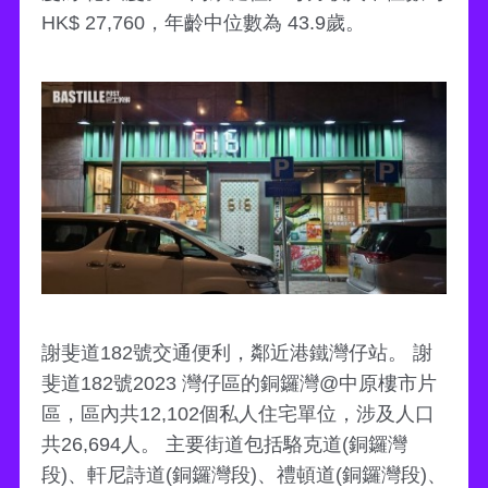
HK$ 27,760，年齡中位數為 43.9歲。
謝斐道182號交通便利，鄰近港鐵灣仔站。 謝
斐道182號2023 灣仔區的銅鑼灣@中原樓市片
區，區內共12,102個私人住宅單位，涉及人口
共26,694人。 主要街道包括駱克道(銅鑼灣
段)、軒尼詩道(銅鑼灣段)、禮頓道(銅鑼灣段)、