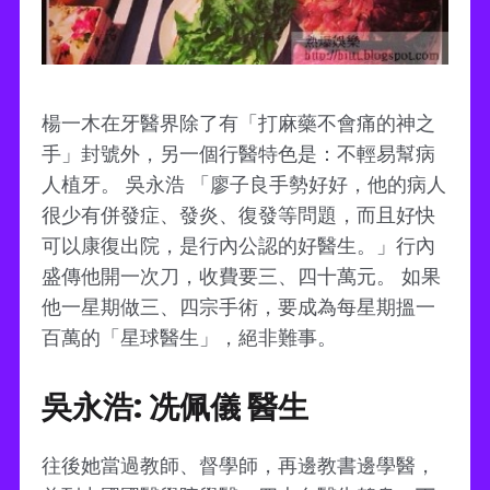
楊一木在牙醫界除了有「打麻藥不會痛的神之
手」封號外，另一個行醫特色是：不輕易幫病
人植牙。 吳永浩 「廖子良手勢好好，他的病人
很少有併發症、發炎、復發等問題，而且好快
可以康復出院，是行內公認的好醫生。」行內
盛傳他開一次刀，收費要三、四十萬元。 如果
他一星期做三、四宗手術，要成為每星期搵一
百萬的「星球醫生」，絕非難事。
吳永浩: 冼佩儀 醫生
往後她當過教師、督學師，再邊教書邊學醫，