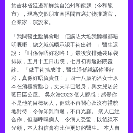
於吉林省延邊朝鮮族自治州和龍縣（今和龍
市），現為交個朋友直播間首席好物推薦官，
企業家，演説家。
「我問醫生點解會咁，佢講咗大堆我聽極都唔
明嘅嘢，總之就係唔承認手術出錯。」醫生還
說：「咁係你唔好彩咯！」最後安排她裝尿袋
排尿，五月十五日出院，七月初再返醫院覆
診。 「做手術搞成咁，醫生淨係識話你唔好
彩，真係好唔負責任！」四十八歲的潘女士原
本在酒樓賣點心，丈夫早已過身，與女兒居於
藍田區公屋。 吳永浩2023 個人觀感：感覺你
不是他的目標病人，佢就不再關心及沒有禮貌
地對待，令你知難而退，不再光顧。 病人已經
合作，但都呼喝病人，令病人受驚，以後絕不
光顧，本人相信會有比佢更好的醫生。 本人自