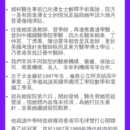
婦科醫生事前已向潘女士解釋手術風險，院方
一直有跟進潘女士的情況及協助她申請六個月
普通傷殘津貼。
往後她當過教師、督學師，再邊教書邊學醫，
曾到中國國醫學院學醫，四大名醫朱鶴皋、丁
仲英、丁濟萬、陳信齋等都曾是其老師，更於
美國考護針灸醫師執照及東方醫學博士學位，
乃香港首批註冊中醫師。
我們常與不同類型的醫療機構、藥廠、保險公
司、商業機構、名人、非牟利機構等等合作。
次子太金赫於1997年生，倫敦公立阿克頓高中
畢業，正準備就讀英國帝國理工學院數學和電
腦工學系。
就在她留院第六日，開始發燒，醫生替她照超
聲波，指她體內血塊未排清，為她打抗生素
針，並着她繼續留院觀察。
他就讀中學時曾經獲得香港羽毛球雙打公開聯
賽乙組冠軍，並於1987至1988年擔任校內的領