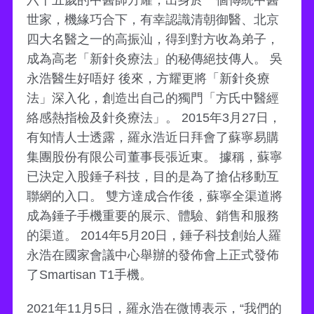
世家，機緣巧合下，有幸認識清朝御醫、北京
四大名醫之一的高振汕，得到對方收為弟子，
成為高老「新針灸療法」的秘傳絕技傳人。 吳
永浩醫生好唔好 後來，方耀更將「新針灸療
法」深入化，創造出自己的獨門「方氏中醫經
絡感熱指檢及針灸療法」。 2015年3月27日，
有知情人士透露，羅永浩近日拜會了蘇寧易購
集團股份有限公司董事長張近東。 據稱，蘇寧
已決定入股錘子科技，目的是為了搶佔移動互
聯網的入口。 雙方達成合作後，蘇寧全渠道將
成為錘子手機重要的展示、體驗、銷售和服務
的渠道。 2014年5月20日，錘子科技創始人羅
永浩在國家會議中心舉辦的發佈會上正式發佈
了Smartisan T1手機。
2021年11月5日，羅永浩在微博表示，“我們的