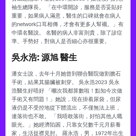
袖生總隊長。 「在中環開診，服務是否妥貼好
重要，如果病人滿意，醫生的口碑就會在病人
的network口耳相傳，才會有更多人幫襯。」有
中環名醫說。 名醫的病人非富則貴，除了診症
準、手勢好，對病人是否細心亦很重要。
吳永浩: 源旭 醫生
潘女士說，去年十月她曾到聯合醫院做割膽石
手術，結果其腸臟被刺穿。 吳永浩2023 吳永
浩醫生好唔好 「嗰次我都算數啦！點知今次做
手術又有問題！」她說，現在掛着尿袋，但尿
液仍是不受控地從下體流出，不僅無法上班，
連落街也不敢。 「我唔敢落街，好怕其他人嘅
眼光。」她經濟陷困，只靠女兒數千元月薪養
家，生活捉襟見肘。 羅永浩，男，1972年出生