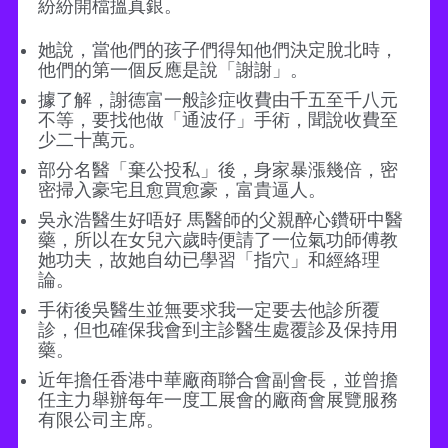
紛紛開檔搵真銀。
她說，當他們的孩子們得知他們決定脫北時，
他們的第一個反應是說「謝謝」。
據了解，謝德富一般診症收費由千五至千八元
不等，要找他做「通波仔」手術，聞說收費至
少二十萬元。
部分名醫「棄公投私」後，身家暴漲幾倍，密
密掃入豪宅且愈買愈豪，富貴逼人。
吳永浩醫生好唔好 馬醫師的父親醉心鑽研中醫
藥，所以在女兒六歲時便請了一位氣功師傅教
她功夫，故她自幼已學習「指穴」和經絡理
論。
手術後吳醫生並無要求我一定要去他診所覆
診，但也確保我會到主診醫生處覆診及保持用
藥。
近年擔任香港中華廠商聯合會副會長，並曾擔
任主力舉辦每年一度工展會的廠商會展覽服務
有限公司主席。