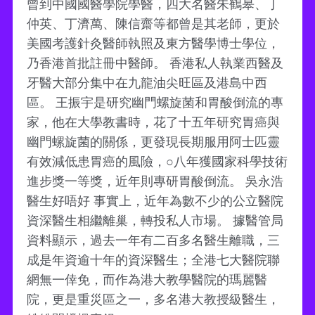
曾到中國國醫學院學醫，四大名醫朱鶴皋、丁
仲英、丁濟萬、陳信齋等都曾是其老師，更於
美國考護針灸醫師執照及東方醫學博士學位，
乃香港首批註冊中醫師。 香港私人執業西醫及
牙醫大部分集中在九龍油尖旺區及港島中西
區。 王振宇是研究幽門螺旋菌和胃酸倒流的專
家，他在大學教書時，花了十五年研究胃癌與
幽門螺旋菌的關係，更發現長期服用阿士匹靈
有效減低患胃癌的風險，○八年獲國家科學技術
進步獎一等獎，近年則專研胃酸倒流。 吳永浩
醫生好唔好 事實上，近年為數不少的公立醫院
資深醫生相繼離巢，轉投私人市場。 據醫管局
資料顯示，過去一年有二百多名醫生離職，三
成是年資逾十年的資深醫生；全港七大醫院聯
網無一倖免，而作為港大教學醫院的瑪麗醫
院，更是重災區之一，多名港大教授級醫生，