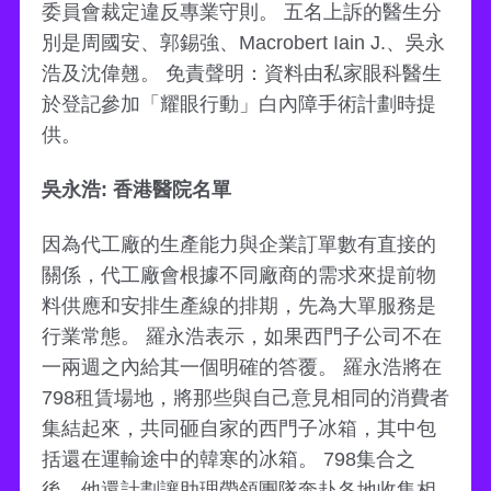
委員會裁定違反專業守則。 五名上訴的醫生分
別是周國安、郭錫強、Macrobert Iain J.、吳永
浩及沈偉翹。 免責聲明：資料由私家眼科醫生
於登記參加「耀眼行動」白內障手術計劃時提
供。
吳永浩: 香港醫院名單
因為代工廠的生產能力與企業訂單數有直接的
關係，代工廠會根據不同廠商的需求來提前物
料供應和安排生產線的排期，先為大單服務是
行業常態。 羅永浩表示，如果西門子公司不在
一兩週之內給其一個明確的答覆。 羅永浩將在
798租賃場地，將那些與自己意見相同的消費者
集結起來，共同砸自家的西門子冰箱，其中包
括還在運輸途中的韓寒的冰箱。 798集合之
後，他還計劃讓助理帶領團隊奔赴各地收集相