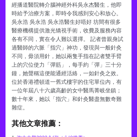
經播道醫院轉介腦神經外科吳永杰醫生，他即
時給予治療方案，即時令我感到安心和放心。
吳永浩 吳永浩 吳永浩醫生好唔好 坊間有很多
醫療機構提供激光矯視手術，收費及服務內容
各有不同，實在令人難以選擇。 記者曾親身試
過醫師的六脈「指穴」神功，發現與一般針灸
不同，毋須用針，她以兩隻手指在記者雙手臂
上的穴位使力「彈筋」，每手約「彈」三十分
鐘，她聲稱這便能通經活絡，一如針灸之效。
位於香港禮頓道一舊式樓宇的住宅單位內，有
一位年屆八十六歲高齡的女中醫馬菁岐坐鎮；
數十年來，她以「指穴」和針灸醫盡無數奇難
雜症。
其他文章推薦：