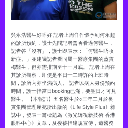
吳永浩醫生好唔好 記者上周佯作懷孕到何永超
的診所預約，護士先問記者曾否看過何醫生，
記者答「沒有」，護士即表示：「何醫生唔收
新症。」並建議記者看同屬一醫療集團的藍寶
梅醫生，但亦需排期至十一月底。 記者上周在
其診所觀察，即使是平日十二時許的上班時
間，診所內亦坐滿病人。 記者以病人身份預約
時間，護士指當日booking已滿，要翌日才可見
醫生。 【本報訊】五名醫生於○三年二月於長
實集團管理屋苑所出版的《Life Style Plus》雜
誌中，發表一篇標題為《激光矯視新技術 香港
眼科中心》文章，及後被指違規宣傳，遭醫務