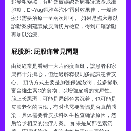
起變粗變黑，有時會被誤認為病毒疣或基底細
胞癌，Er-Yag鉺雅各汽化雷射效果佳，一般治
療只需要治療一至兩次即可。 如果是臨床難以
診斷案例建議做皮膚切片檢查，得到正確診斷
再加以治療。
屁股斑: 屁股痛常見問題
由於經常是看到一大片的瘀血斑，讓患者和家
屬都十分擔心，但經過解釋後則多能讓患者安
心。 預防方式主要是加強保濕滋潤，並多攝取
富含維生素C的食物，以增強皮膚的抗壓性。
脸上长黑斑，可能是局部色素沉着，也可能是
皮肤老化的表现，有时也需要警惕是否真菌感
染，具体需要看皮肤科医生检查确诊原因，然
后给予相应的治疗方案。 如果是局部色素沉