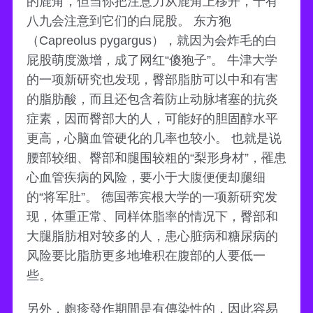
的鹿角，但当你把注意力从鹿角上移开，十有
八九会注意到它们的白屁股。 东方狍
（Capreolus pygargus），就因为会炸毛的白
屁股萌度激增，成了网红“傻狍子”。 牛津大学
的一项新研究也发现，臀部脂肪可以中和有害
的脂肪酸，而且还包含着防止动脉堵塞的抗炎
症素，因而臀部大的人，可能好的胆固醇水平
更高，心脑血管硬化的几率也较小。 也就是说
腰部较细、臀部和腿围较粗的“梨形身材”，罹患
心血管疾病的风险，要小于大腹便便却腿细
的“将军肚”。 德国蒂宾根大学的一项新研究发
现，体重正常、同样体脂率的情况下，臀部和
大腿脂肪相对较多的人，患心脏病和糖尿病的
风险要比脂肪更多地堆积在腹部的人要低一
些。
另外，皰疹發作期間是有傳染性的，因此容易