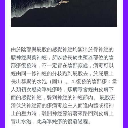
由於陰部與屁股的感覺神經均源出於脊神經的
腰神經與薦神經，所以曾長於生殖器部位的陰
部疹復發時，不一定冒在陰部原處，病毒可以
經由同一條神經的分枝跑到屁股去，於屁股上
長出群聚的水泡（圖1）。 1.復發的陰部疹：當
人類初次感染單純疹時，疹病毒會經由皮膚下
面的感覺神經，躲到神經的神經節內。 屁股斑
潛伏於神經節的疹病毒趁主人面逢肉體或精神
上的壓力時，離開神經節沿著來路回到皮膚上
冒出水泡，此為單純疹的復發過程。