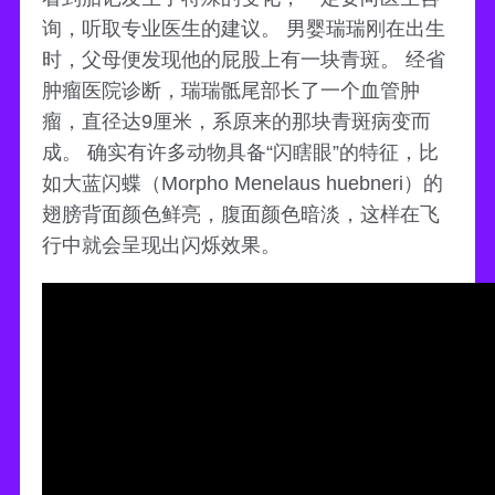
询，听取专业医生的建议。 男婴瑞瑞刚在出生
时，父母便发现他的屁股上有一块青斑。 经省
肿瘤医院诊断，瑞瑞骶尾部长了一个血管肿
瘤，直径达9厘米，系原来的那块青斑病变而
成。 确实有许多动物具备“闪瞎眼”的特征，比
如大蓝闪蝶（Morpho Menelaus huebneri）的
翅膀背面颜色鲜亮，腹面颜色暗淡，这样在飞
行中就会呈现出闪烁效果。