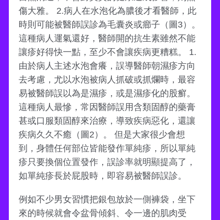
傷大雅。 2.病人在水泡化為膿後才看醫師，此
時則可能被醫師誤診為毛囊炎或癤子（圖3）。
這種病人運氣還好，醫師開的抗生素雖然不能
讓疹好得快一點，至少不會讓疾病更糟糕。 1.
由於病人主述水泡會癢，誤導醫師朝濕疹方向
去考慮，尤以水泡被病人抓破或抓爛時，最容
易被醫師誤以為是濕疹，或是濕疹化的股癬。
這種病人最慘，常因醫師誤用含類固醇的藥膏
甚或口服類固醇來治療，導致疾病惡化，還讓
疾病久久不癒（圖2）。 但是大家很少會想
到，身體任何部位皆能發作單純疹，所以單純
疹只要換個位置發作，誤診率就明顯提高了，
如單純疹長於屁股時，即容易被醫師誤診。
例如不少男女習慣把銀包放於一側褲袋，坐下
來的時候就會令盆骨傾斜、令一邊的肌肉受