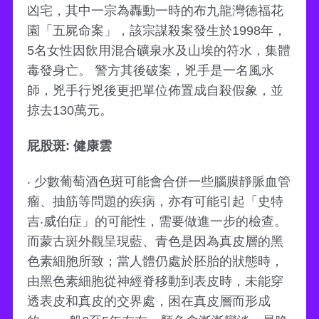
凶宅，其中一宗為轟動一時的布九龍灣德福花
園「五屍命案」，該宗謀殺案發生於1998年，
5名女性因飲用混合礦泉水及山埃的符水，集體
毒發身亡。 警方其後破案，兇手是一名風水
師，兇手行兇後更把單位佈置成自殺假象，並
掠去130萬元。
屁股斑: 健康雲
‧ 少數葡萄酒色斑可能會合併一些腦膜靜脈血管
瘤、抽筋等問題的疾病，亦有可能引起「史特
吉‧威伯症」的可能性，需要做進一步的檢查。
而蒙古斑外觀呈現藍、青色是因為真皮層的黑
色素細胞所致；當人體仍處於胚胎的狀態時，
由黑色素細胞從神經脊移動到表皮時，未能穿
透表皮和真皮的交界處，困在真皮層而形成