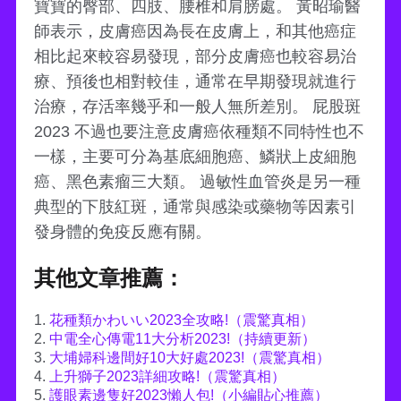
寶寶的臀部、四肢、腰椎和肩膀處。 黃昭瑜醫
師表示，皮膚癌因為長在皮膚上，和其他癌症
相比起來較容易發現，部分皮膚癌也較容易治
療、預後也相對較佳，通常在早期發現就進行
治療，存活率幾乎和一般人無所差別。 屁股斑
2023 不過也要注意皮膚癌依種類不同特性也不
一樣，主要可分為基底細胞癌、鱗狀上皮細胞
癌、黑色素瘤三大類。 過敏性血管炎是另一種
典型的下肢紅斑，通常與感染或藥物等因素引
發身體的免疫反應有關。
其他文章推薦：
1.
花種類かわいい2023全攻略!（震驚真相）
2.
中電全心傳電11大分析2023!（持續更新）
3.
大埔婦科邊間好10大好處2023!（震驚真相）
4.
上升獅子2023詳細攻略!（震驚真相）
5.
護眼素邊隻好2023懶人包!（小編貼心推薦）