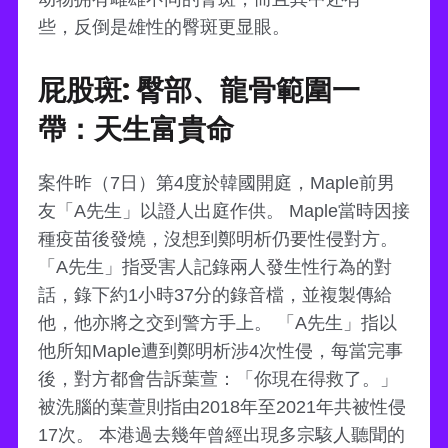
些，反倒是雄性的臀斑更显眼。
屁股斑: 臀部、龍骨範圍一
帶：天生富貴命
案件昨（7日）第4度於韓國開庭，Maple前男
友「A先生」以證人出庭作供。 Maple當時因接
種疫苗後發燒，沒想到鄭明析仍要性侵對方。
「A先生」指受害人記錄兩人發生性行為的對
話，錄下約1小時37分的錄音檔，並複製傳給
他，他亦將之交到警方手上。 「A先生」指以
他所知Maple遭到鄭明析涉4次性侵，每當完事
後，對方都會告訴葉萱：「你現在得救了。」
被洗腦的葉萱則指由2018年至2021年共被性侵
17次。 本港過去幾年曾經出現多宗駭人聽聞的