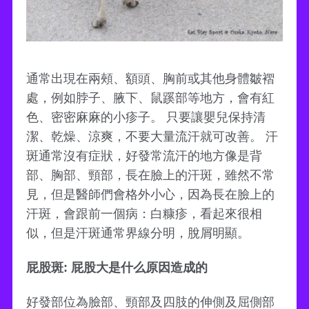
通常出現在兩頰、額頭、胸前或其他身體皺褶
處，例如脖子、腋下、鼠蹊部等地方，會有紅
色、密密麻麻的小疹子。 只要讓嬰兒保持清
潔、乾燥、涼爽，不要大量流汗就可改善。 汗
斑通常沒有症狀，好發常流汗的地方像是背
部、胸部、頸部，長在臉上的汗斑，雖然不常
見，但是醫師們會格外小心，因為長在臉上的
汗斑，會跟前一個病：白糠疹，看起來很相
似，但是汗斑通常界線分明，脫屑明顯。
屁股斑: 屁股大是什么原因造成的
好發部位為臉部、頸部及四肢的伸側及屈側部