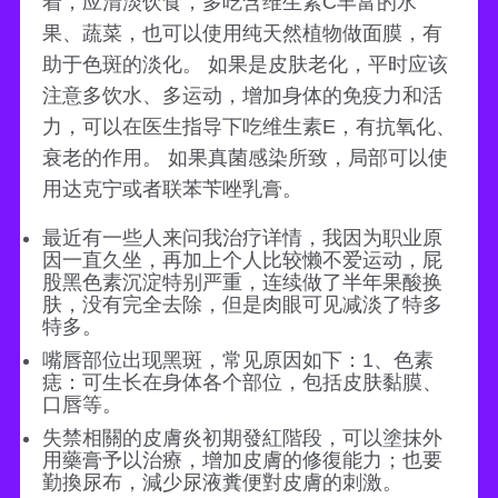
着，应清淡饮食，多吃含维生素C丰富的水
果、蔬菜，也可以使用纯天然植物做面膜，有
助于色斑的淡化。 如果是皮肤老化，平时应该
注意多饮水、多运动，增加身体的免疫力和活
力，可以在医生指导下吃维生素E，有抗氧化、
衰老的作用。 如果真菌感染所致，局部可以使
用达克宁或者联苯苄唑乳膏。
最近有一些人来问我治疗详情，我因为职业原
因一直久坐，再加上个人比较懒不爱运动，屁
股黑色素沉淀特别严重，连续做了半年果酸换
肤，没有完全去除，但是肉眼可见减淡了特多
特多。
嘴唇部位出现黑斑，常见原因如下：1、色素
痣：可生长在身体各个部位，包括皮肤黏膜、
口唇等。
失禁相關的皮膚炎初期發紅階段，可以塗抹外
用藥膏予以治療，增加皮膚的修復能力；也要
勤換尿布，減少尿液糞便對皮膚的刺激。