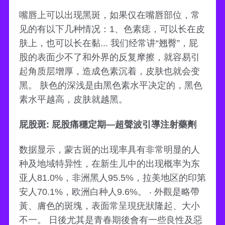
嘴唇上可以出现黑斑，如果仅在嘴唇部位，常
见的有以下几种情况：1、色素痣，可以长在皮
肤上，也可以长在黏... 我们经常讲“翘臀”，屁
股的表面少不了和外界的反复摩擦，就容易引
起角质层增厚，造成色素沉着，皮肤也就会变
黑。 肤色的深浅是由黑色素水平决定的，黑色
素水平越高，皮肤就越黑。
屁股斑: 屁股痛穩定期—超聲波引導注射藥劑
数据显示，蒙古斑的出现率具有非常明显的人
种及地域特异性，在新生儿中的出现概率为东
亚人81.0%，非洲黑人95.5%，拉美地区的印第
安人70.1%，欧洲白种人9.6%。 ‧ 外觀是略帶
黃、膚色的斑塊，表面常呈現疣狀隆起、大小
不一。 日後尤其是青春期後會有一些良性及惡