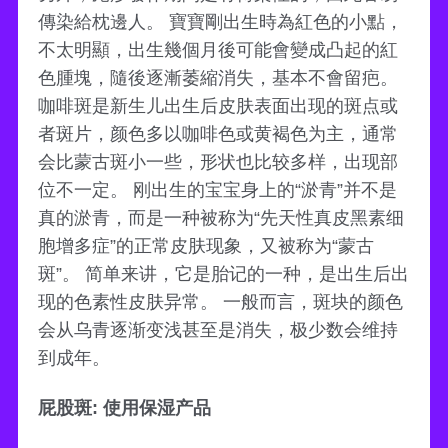
傳染給枕邊人。 寶寶剛出生時為紅色的小點，
不太明顯，出生幾個月後可能會變成凸起的紅
色腫塊，隨後逐漸萎縮消失，基本不會留疤。
咖啡斑是新生儿出生后皮肤表面出现的斑点或
者斑片，颜色多以咖啡色或黄褐色为主，通常
会比蒙古斑小一些，形状也比较多样，出现部
位不一定。 刚出生的宝宝身上的“淤青”并不是
真的淤青，而是一种被称为“先天性真皮黑素细
胞增多症”的正常皮肤现象，又被称为“蒙古
斑”。 简单来讲，它是胎记的一种，是出生后出
现的色素性皮肤异常。 一般而言，斑块的颜色
会从乌青逐渐变浅甚至是消失，极少数会维持
到成年。
屁股斑: 使用保湿产品