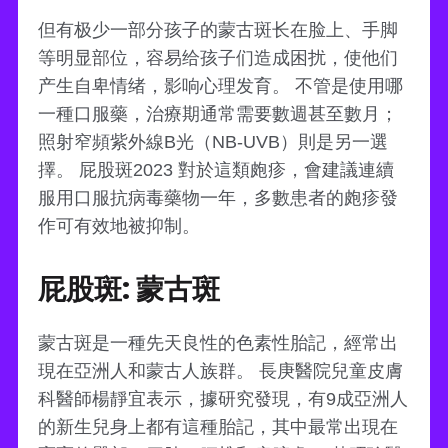
但有极少一部分孩子的蒙古斑长在脸上、手脚
等明显部位，容易给孩子们造成困扰，使他们
产生自卑情绪，影响心理发育。 不管是使用哪
一種口服藥，治療期通常需要數週甚至數月；
照射窄頻紫外線B光（NB-UVB）則是另一選
擇。 屁股斑2023 對於這類皰疹，會建議連續
服用口服抗病毒藥物一年，多數患者的皰疹發
作可有效地被抑制。
屁股斑: 蒙古斑
蒙古斑是一種先天良性的色素性胎記，經常出
現在亞洲人和蒙古人族群。 長庚醫院兒童皮膚
科醫師楊靜宜表示，據研究發現，有9成亞洲人
的新生兒身上都有這種胎記，其中最常出現在