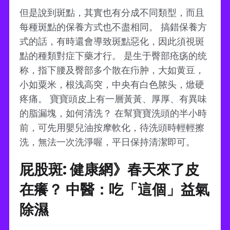
但是說到斑點，其實也有分成不同類型，而且
每種斑點的保養方式也不盡相同。 搞錯保養方
式的話，有時還會導致斑點惡化，因此須視斑
點的種類對症下藥才行。 是生于臀部疮疡的统
称，指下腰及臀部多个散在疖肿，大如黄豆，
小如粟米，根浅高突，中央有白色脓头，焮硬
疼痛。 寶寶頭皮上有一層黃黃、厚厚、有異味
的脂漏塊，如何清洗？ 在幫寶寶洗頭的半小時
前，可先用嬰兒油按摩軟化，待洗頭時輕輕擦
洗，無法一次洗淨喔，平日保持清潔即可。
屁股斑: 健康網》春天來了皮
在癢？ 中醫：吃「這個」益氣
除濕