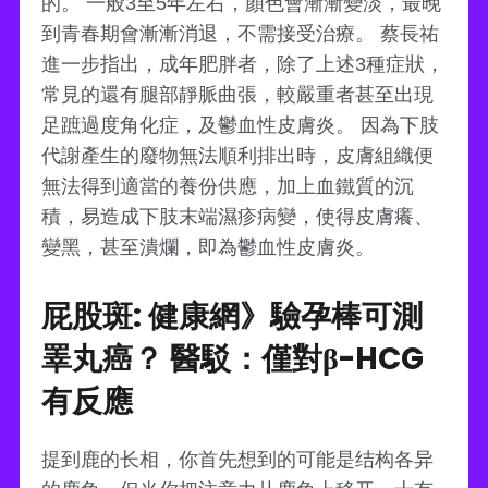
的。 一般3至5年左右，顏色會漸漸變淡，最晚
到青春期會漸漸消退，不需接受治療。 蔡長祐
進一步指出，成年肥胖者，除了上述3種症狀，
常見的還有腿部靜脈曲張，較嚴重者甚至出現
足蹠過度角化症，及鬱血性皮膚炎。 因為下肢
代謝產生的廢物無法順利排出時，皮膚組織便
無法得到適當的養份供應，加上血鐵質的沉
積，易造成下肢末端濕疹病變，使得皮膚癢、
變黑，甚至潰爛，即為鬱血性皮膚炎。
屁股斑: 健康網》驗孕棒可測
睪丸癌？ 醫駁：僅對β-HCG
有反應
提到鹿的长相，你首先想到的可能是结构各异