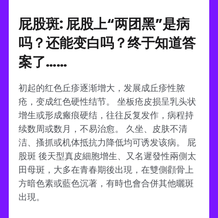
屁股斑: 屁股上“两团黑”是病
吗？还能变白吗？终于知道答
案了……
初起的红色丘疹逐渐增大，发展成丘疹性脓
疮，变成红色硬性结节。 坐板疮皮损呈乳头状
增生或形成瘢痕硬结，往往反复发作，病程持
续数周或数月，不易治愈。 久坐、皮肤不清
洁、搔抓或机体抵抗力降低均可诱发该病。 屁
股斑 後天型真皮細胞增生、又名遲發性兩側太
田母斑，大多在青春期後出現，在雙側顴骨上
方暗色素或藍色沉著，有時也會合併其他曬斑
出現。