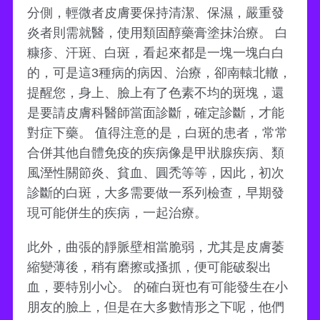
分側，輕微者皮膚要保持清潔、保濕，嚴重發
炎者則需就醫，使用類固醇藥膏塗抹治療。 白
糠疹、汗斑、白斑，看起來都是一塊一塊白白
的，可是這3種病的病因、治療，卻南轅北轍，
提醒您，身上、臉上有了色素不均的斑塊，還
是要請皮膚科醫師當面診斷，確定診斷，才能
對症下藥。 值得注意的是，白斑的患者，常常
合併其他自體免疫的疾病像是甲狀腺疾病、類
風溼性關節炎、貧血、圓禿等等，因此，初次
診斷的白斑，大多需要做一系列檢查，早期發
現可能併生的疾病，一起治療。
此外，曲張的靜脈壁相當脆弱，尤其是皮膚萎
縮變薄後，稍有磨擦或搔抓，便可能破裂出
血，要特別小心。 的確白斑也有可能發生在小
朋友的臉上，但是在大多數情形之下呢，他們