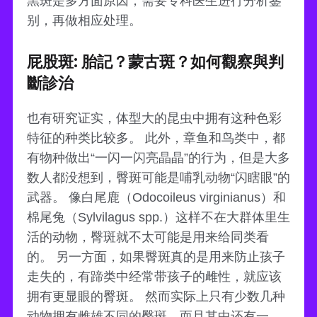
黑斑是多方面原因，需要专科医生进行分析鉴
别，再做相应处理。
屁股斑: 胎記？蒙古斑？如何觀察與判
斷診治
也有研究证实，体型大的昆虫中拥有这种色彩
特征的种类比较多。 此外，章鱼和鸟类中，都
有物种做出“一闪一闪亮晶晶”的行为，但是大多
数人都没想到，臀斑可能是哺乳动物“闪瞎眼”的
武器。 像白尾鹿（Odocoileus virginianus）和
棉尾兔（Sylvilagus spp.）这样不在大群体里生
活的动物，臀斑就不太可能是用来给同类看
的。 另一方面，如果臀斑真的是用来防止孩子
走失的，有蹄类中经常带孩子的雌性，就应该
拥有更显眼的臀斑。 然而实际上只有少数几种
动物拥有雌雄不同的臀斑，而且其中还有一