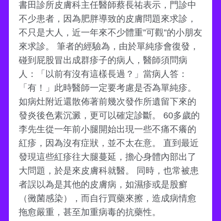
書田診所皮膚科主任醫師蔡長祐表示，門診中
不少患者，因為肥胖導致的皮膚問題來求診，
不只是大人，近一年來不少體重”可觀”的小朋友
來求診。 筆者的經驗為，由於單純疹會復發，
碰到屁股冒出成群疹子的病人，醫師須問病
人：「以前有沒有這樣長過？」當病人答：
「有！」此時醫師一定要考慮是否為單純疹。
如病灶附近還散佈著前幾次發作所遺留下來的
發炎後色素沉澱，更可以確定診斷。 60多歲的
李先生從一年前小腿開始出現一些不痛不癢的
紅疹，因為沒有症狀，並不太在意。 直到最近
發現這些紅疹往大腿蔓延，擔心身體內部出了
大問題，於是來皮膚科就醫。 同時，也常被患
者誤以為是其他的皮膚病，如濕疹或是股癬
（黴菌感染），而自行買藥來擦，造成病情愈
拖愈嚴重，甚至加重病毒的抗藥性。