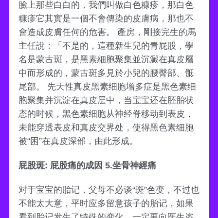
臉上那些白白的，我們叫做白色糠疹，那白色
糠疹它其實是一個不會傳染的皮膚病，那也不
會造成皮膚任何的危害。 產房，剛接完生的馬
主任說：「不是的，這種新生兒的青屁股，學
名是蒙古斑，是黑素細胞聚集並沉澱在真皮層
中而形成的，蒙古斑多見於小兒的腰臀部、骶
尾部。 先天性真皮黑素细胞增多症是黑色素细
胞聚集并沉淀在真皮层中，当宝宝还在胚胎状
态的时候，黑色素细胞从神经脊移动到表皮，
未能穿透表皮和真皮交界处，使得黑色素细胞
被“困”在真皮深部，由此形成。
屁股斑: 屁股痛的成因 5.坐骨神經痛
对于宝宝的胎记，父母不必谈“斑”色变，不过也
不能太大意，平时应多留意孩子的胎记，如果
看到胎记发生了特殊的变化，一定要向医生咨