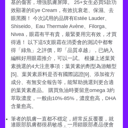
基的傷害，增強肌膚屏障。 25+女生必買5款功
效顯著的Eye Cream，有效抗衰老、保濕、去
眼黑圈！ 今次試用的品牌有Estée Lauder、
Shiseido、Eau Thermale Avène、Filorga、
Nivea，眼霜有平有貴，最緊要用完有效，才買
得過！ 以下這5支眼霜在消委會的測試中都奪
得「綠魚」之評價，即「品質卓越」，已納入
編輯好用眼霜推介，可以一試。 根據上述葉黃
素挑選的4大注意事項：葉黃素的劑型為游離型
[5]、葉黃素原料是否有國際認證[9]、添加複方
成分、有無安全報告等，能幫助挑選到更合適
的葉黃素產品。 購買魚油時要留意omega 3約
萃取濃度，一般由10%-85%，濃度愈高，DHA
含量愈高。
筆者的肌膚一直都不穩定，經常反反覆覆，就
連眼部肌膚都很易敏感，一用錯眼部產品便會