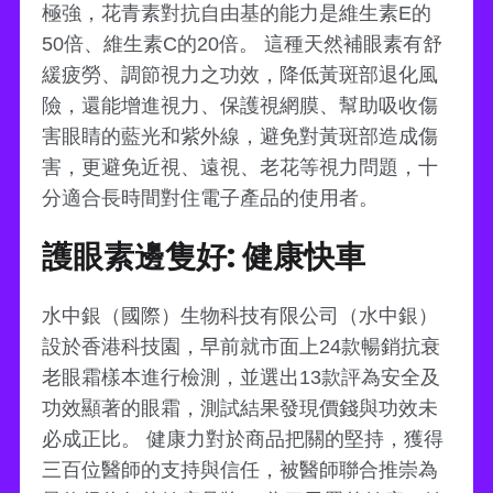
極強，花青素對抗自由基的能力是維生素E的
50倍、維生素C的20倍。 這種天然補眼素有舒
緩疲勞、調節視力之功效，降低黃斑部退化風
險，還能增進視力、保護視網膜、幫助吸收傷
害眼睛的藍光和紫外線，避免對黃斑部造成傷
害，更避免近視、遠視、老花等視力問題，十
分適合長時間對住電子產品的使用者。
護眼素邊隻好: 健康快車
水中銀（國際）生物科技有限公司（水中銀）
設於香港科技園，早前就市面上24款暢銷抗衰
老眼霜樣本進行檢測，並選出13款評為安全及
功效顯著的眼霜，測試結果發現價錢與功效未
必成正比。 健康力對於商品把關的堅持，獲得
三百位醫師的支持與信任，被醫師聯合推崇為