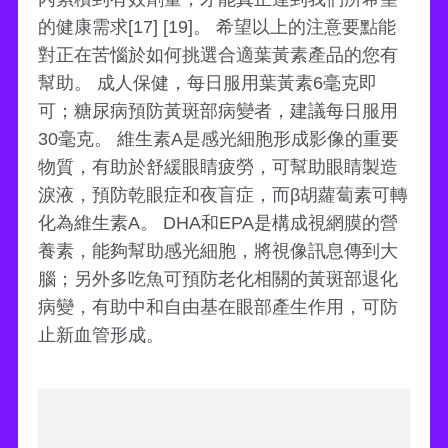
的健康需求[17] [19]。 希望以上的注意要點能
對正在苦惱於如何挑選合適葉黃素產品的您有
幫助。 成人保健，每日服用葉黃素6毫克即
可；糖尿病預防黃斑部病變者，建議每日服用
30毫克。 維生素A是感光細胞形成影像的重要
物質，有助於舒緩眼睛疲勞，可幫助眼睛製造
淚液，預防乾眼症和夜盲症，而β胡蘿蔔素可轉
化為維生素A。 DHA和EPA是構成視網膜的營
養素，能夠幫助感光細胞，將視像訊息傳到大
腦；另外多吃魚可預防老化相關的黃斑部退化
病變，有助中和自由基在眼部產生作用，可防
止新血管形成。