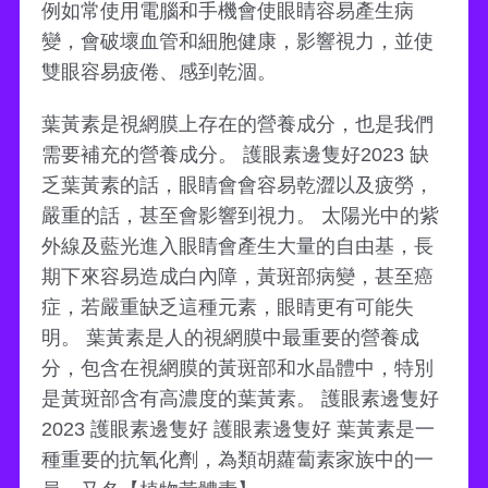
例如常使用電腦和手機會使眼睛容易產生病
變，會破壞血管和細胞健康，影響視力，並使
雙眼容易疲倦、感到乾涸。
葉黃素是視網膜上存在的營養成分，也是我們
需要補充的營養成分。 護眼素邊隻好2023 缺
乏葉黃素的話，眼睛會會容易乾澀以及疲勞，
嚴重的話，甚至會影響到視力。 太陽光中的紫
外線及藍光進入眼睛會產生大量的自由基，長
期下來容易造成白內障，黃斑部病變，甚至癌
症，若嚴重缺乏這種元素，眼睛更有可能失
明。 葉黃素是人的視網膜中最重要的營養成
分，包含在視網膜的黃斑部和水晶體中，特別
是黃斑部含有高濃度的葉黃素。 護眼素邊隻好
2023 護眼素邊隻好 護眼素邊隻好 葉黃素是一
種重要的抗氧化劑，為類胡蘿蔔素家族中的一