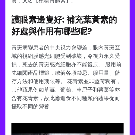
員，又名【植物黃體素】。
護眼素邊隻好: 補充葉黃素的
好處與作用有哪些呢?
黃斑病變患者的中央視力會變差，眼內黃斑區
域的視網膜感光細胞受到破壞，令視力永久受
損，死去的黃斑感光細胞亦不能復原。 服用前
先細閱產品標籤，瞭解各項禁忌、服用量、儲
存方法和使用期限等。 花青素並非藍莓獨有，
其他蔬果例如草莓、葡萄、車厘子和蕃薯等亦
含有花青素，故此應進食不同種類的蔬果從而
攝取不同的營養。