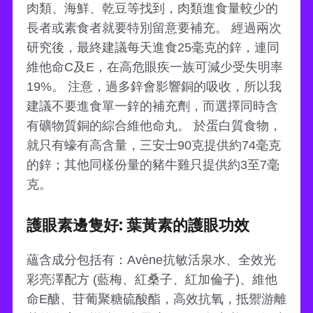
肉類、海鮮、乾豆等找到，肉類進食量較少的
長者或素食者就要特別留意要補充。 經過兩次
研究後，最終建議每天進食25毫克的鋅，連同
維他命C及E，在高危眼疾一族可減少受失明率
19%。 注意，過多鋅會影響銅的吸收，所以我
建議不要進食單一鋅的補充劑，而選擇同時含
有礦物質銅的綜合維他命丸。 於蛋白質食物，
就只有蠔有高含量，三安士90克提供約74毫克
的鋅；其他同樣份量的豬牛雞只提供約3至7毫
克。
護眼素邊隻好: 葉黃素的護眼功效
蘊含成分包括有：Avène抗敏活泉水、全效光
彩亮澤配方 (藍梅、紅桑子、紅加倫子)、維他
命E醣、苷葡聚糖硫酸酯，高效抗氧，抵禦游離