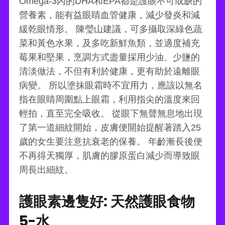
Omega-3內的DHA和EPA都是護眼不可或缺的
營養素，能有益眼睛血管健康，減少發炎和減
緩乾眼情形。 陳瑩山建議，可多攝取深綠色蔬
菜和黃色水果，及多吃新鮮魚類，並適度補充
莓果和堅果，烹調方式盡量採用少油、少鹽的
清淡做法，不但有利於健康，更有助於遠離眼
病變。 所以塗抹眼霜時不宜用力，應該以無名
指在眼睛周圍點上眼霜，利用指尖的溫度來回
輕拍，直至完全吸收。 從眼下無聲無息地出現
了第一道細紋開始，皮膚便開始提醒著踏入25
歲的女生要注意抗衰老的保養。 年齡漸長後便
不再得天獨厚，肌膚的膠原蛋白減少而導致眼
周長出細紋。
護眼素邊隻好: 天然護眼食物
5-水