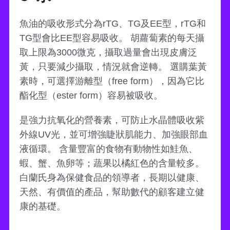
魚油的吸收形式分為rTG、TG及EE型，rTG和
TG型會比EE型容易吸收。 胡蘿蔔素的每天攝
取上限為3000微克，攝取過量會出現皮膚泛
黃，只要減少攝取，情況就會逆轉。 選購葉黃
素時，可選擇游離型（free form），因為它比
酯化型（ester form）容易被吸收。
是強力抗氧化的營養素，可防止水晶體吸收紫
外線UV光，並可增強睫狀肌能力、加強眼部血
液循環。 含量豐富的食物有動物性如鮭魚、
蝦、蟹、魚卵等；蔬果以橘紅色的含量較多。
白蘭氏身為保健食品的領導者，長期以健康、
天然、有價值的產品，幫助數代的顧客建立健
康的基礎。