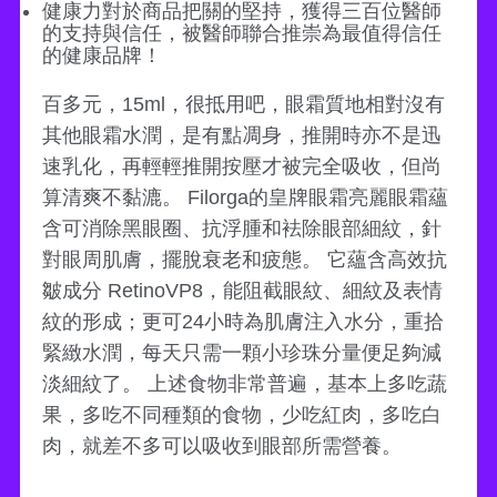
健康力對於商品把關的堅持，獲得三百位醫師
的支持與信任，被醫師聯合推崇為最值得信任
的健康品牌！
百多元，15ml，很抵用吧，眼霜質地相對沒有
其他眼霜水潤，是有點凋身，推開時亦不是迅
速乳化，再輕輕推開按壓才被完全吸收，但尚
算清爽不黏漉。 Filorga的皇牌眼霜亮麗眼霜蘊
含可消除黑眼圈、抗浮腫和袪除眼部細紋，針
對眼周肌膚，擺脫衰老和疲態。 它蘊含高效抗
皺成分 RetinoVP8，能阻截眼紋、細紋及表情
紋的形成；更可24小時為肌膚注入水分，重拾
緊緻水潤，每天只需一顆小珍珠分量便足夠減
淡細紋了。 上述食物非常普遍，基本上多吃蔬
果，多吃不同種類的食物，少吃紅肉，多吃白
肉，就差不多可以吸收到眼部所需營養。