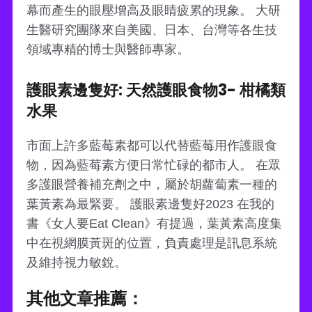
幕而產生的眼壓增高及眼睛疲累的現象。 大研
生醫研究團隊來自美國、日本、台灣等各生技
領域專精的博士與醫師專家。
護眼素邊隻好: 天然護眼食物3- 柑橘類
水果
市面上許多藍莓素都可以代替藍莓用作護眼食
物，因為藍莓素方便日常忙碌的都市人。 在眾
多護眼營養補充劑之中，屬於胡蘿蔔素一種的
葉黃素為最緊要。 護眼素邊隻好2023 在我的
書《女人要Eat Clean》有提過，葉黃素高度集
中在視網膜黃斑的位置，負責處理是訊息系統
及維持視力敏銳。
其他文章推薦：