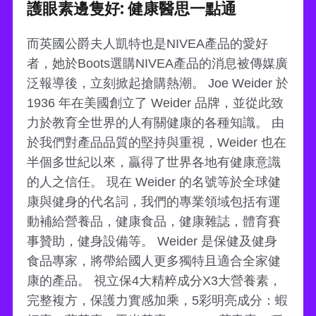
護眼素邊隻好: 健康醫思一點通
而英國公爵夫人凱特也是NIVEA產品的愛好
者，她於Boots選購NIVEA產品的消息被傳媒廣
泛報導後，立刻掀起搶購熱潮。 Joe Weider 於
1936 年在美國創立了 Weider 品牌，並從此致
力於教育全世界的人有關健康的各種知識。 由
於我們對產品品質的堅持與重視，Weider 也在
半個多世紀以來，贏得了世界各地有健康意識
的人之信任。 現在 Weider 的名號等於全球健
康與健身的代名詞，我們的專業領域包括有運
動補給營養品，健康食品，健康雜誌，體育賽
事贊助，健身設備等。 Weider 是保健及健身
食品專家，將帶給國人更多獨特且適合全家健
康的產品。 視立保4大精粹成分X3大營養素，
完整複方，保護力實感加乘，5彩明亮成分：蝦