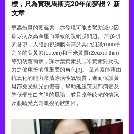
標，只為實現馬斯克20年前夢想？ 新
文章
更高份量的藍莓素，亦發現可能會幫助減少因
糖尿病及高血壓而導致的視網膜問題。 許多研
究發現，人體的視網膜有高於其他組織1000倍
之多的葉黃素(Lutein)和玉米黃質(Zeaxanthin)
等類胡蘿蔔素，顯示葉黃素及玉米黃素對於視
力之健康扮演很重要的角色[3]。 葉黃素能藉由
抗氧化的能力來清除活性氧物質，進而保護黃
斑部免受藍光的傷害，幫助延緩黃斑部病變及
降低罹患白內障的風險，並且改善眩光的情況
及眼睛受光刺激後的狀態[4]。