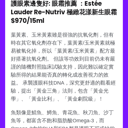
護眼素邊隻好: 眼霜推薦 ：Estée
Lauder Re-Nutriv 極緻花漾新生眼霜
$970/15ml
葉黃素、玉米黃素雖是很強的抗氧化劑，但有
時在其它氧化劑存在下，葉黃素/玉米黃素就極
易被氧化掉，所以「葉黃素/玉米黃素」配方最
好搭著抗氧化劑。 但該等功效到目前仍未有嚴
謹的隨機對照臨床試驗支持，因此難以確定實
驗所得的結果能否真的轉化成改善視力的效
益。 承襲護眼科技DNA，深究更舒適的觀看經
驗，提出「黃金三角」法則，包含「黃金光
學」、「黃金比利」、「黃金劇院級」！
魚類像是鯖魚、鱒魚、青花魚、秋刀魚、沙丁
魚等，都富含不飽和脂肪酸Omega-3，而