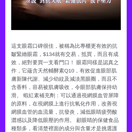
這支眼霜口碑很佳，被稱為比專櫃更有效的抗
皺緊緻眼霜，$134就有交易，抵買，而且有成
效，絕對要買一支看門口！ 眼霜同樣是認真之
作，它蘊含天然輔酵素Q10，有效促進眼部肌
膚新陳代謝、減少幼紋及減淡黑眼圈，而且不
含香料，容易被肌膚吸收，令眼部肌膚保持幼
滑。 蝦紅素補充劑：可以通過視網膜血管屏障
的原料，在視網膜上進行抗氧化作用，改善視
網膜血管的血流量，抗發炎，減低眼睛疲勞酸
澀感以及降低眼壓的作用。 顧眼睛的保健食品
種類多，看清楚裡面的成分與含量才是挑選護