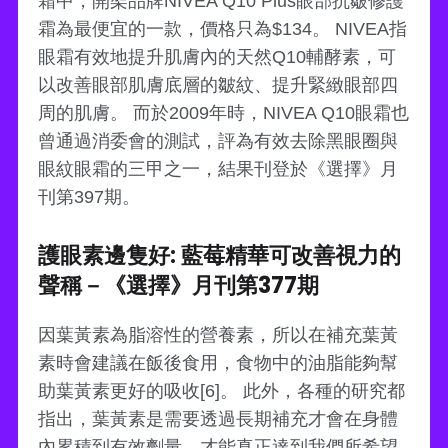
霜中，開架品牌NIVEA Q10 Plus眼部抗皺修護
霜為最便宜的一款，價格只為$134。 NIVEA指
眼霜有效地提升肌膚內的天然Q10輔酵素，可
以改善眼部肌膚底層的皺紋、提升緊緻眼部四
周的肌膚。 而於2009年時，NIVEA Q10眼霜也
曾通過消委會的測試，評為有效去除黑眼圈與
眼紋眼霜的三甲之一，結果刊登於《選擇》月
刊第397期。
護眼素邊隻好: 藍莓精華可改善視力的
聲稱－《選擇》月刊第377期
因葉黃素為脂溶性的營養素，所以在補充葉黃
素時會建議在飯後食用，食物中的油脂能夠幫
助葉黃素更好的吸收[6]。 此外，各種的研究都
指出，葉黃素是需要透過長期補充才會在身體
內累積到有效劑量，才能真正達到我們所希望