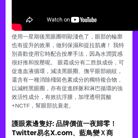
使用一星期後黑眼圈明顯淺色了，眼部的輪廓
也有提升的效果，做到保濕和提拉肌膚！ 我特
別喜歡使用它時配合按摩手法，因為水潤質感
很好推和按壓呢。 眼霜成分有二胜肽成份，可
促進血液循環，減淡黑眼圈、撫平眼部細紋，
還含有一種消除殘留色素成分的獨特複合物，
以減輕黑眼圈，亦有促進靜脈和淋巴循環的強
效活性成分，有效抗浮腫，加埋透明質酸
+NCTF，幫眼部抗衰老。
護眼素邊隻好: 品牌價值一夜歸零！
Twitter易名X.com、藍鳥變Ｘ商