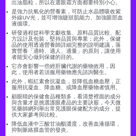
出油脂粒，所以在選眼霜方面都要特別小心。
是強力抗氧化的營養素，可防止水晶體吸收紫
外線UV光，並可增強睫狀肌能力、加強眼部血
液循環。
研發過程從科學文獻收集、原料品質比較、配
方設計及包裝，堅持品質與專業；此外，保健
品的使用透過營養師詳細完整的說明建議，落
實營養「適時、適人、適量」的原則，讓使用
者能安心做到保健的目的。
它亦會影響一些經肝臟代謝的藥物效用，因
此，使用者若須服用藥物應先諮詢醫生。
此外，蝦紅素會抗凝血，並降低血糖血壓，正
服用抗凝血、降血糖、或降血壓藥物者慎用。
顧眼睛的保健食品種類多，看清楚裡面的成分
與含量才是挑選護眼產品的主要訣竅，今天微
笑藥師網列舉出常見護眼保健配方的成分，提
供大家參考與比較。
降低血液中三酸甘油酯濃度，改善血液循環，
抑制脈絡膜血管的發炎。