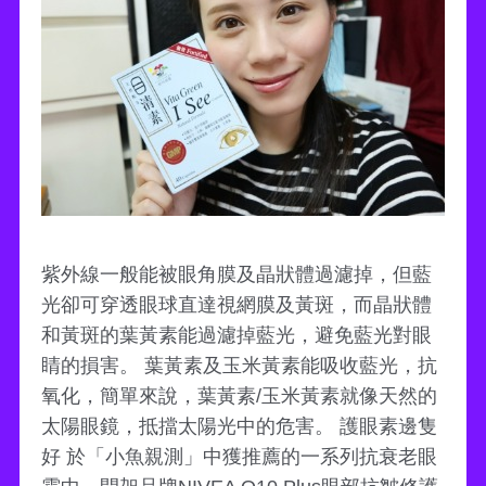
紫外線一般能被眼角膜及晶狀體過濾掉，但藍
光卻可穿透眼球直達視網膜及黃斑，而晶狀體
和黃斑的葉黃素能過濾掉藍光，避免藍光對眼
睛的損害。 葉黃素及玉米黃素能吸收藍光，抗
氧化，簡單來說，葉黃素/玉米黃素就像天然的
太陽眼鏡，抵擋太陽光中的危害。 護眼素邊隻
好 於「小魚親測」中獲推薦的一系列抗衰老眼