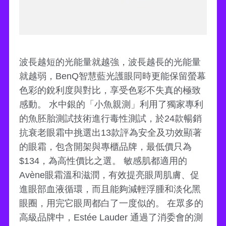
波長越短的光能量就越強，波長越長的光能量
就越弱，BenQ智慧藍光護眼同時更能保留螢幕
色彩的銳利度與對比，享受色彩不失真的極致
感動。 水中銀的「小魚親測」利用了獨家專利
的魚胚胎測試技術進行毒性測試，於24款暢銷
抗衰老眼霜中挑選出13款評為安全及功效顯著
的眼霜，包含開架與專櫃品牌，最低價只為
$134，為高性價比之選。 敏感肌都適用的
Avène眼霜溫和滋潤，有效提亮眼周肌膚、促
進眼部血液循環，而且能夠減輕浮腫和淡化黑
眼圈，用完它眼周都白了一度似的。 在眾多的
高級品牌中，Estée Lauder 通過了消委會的測