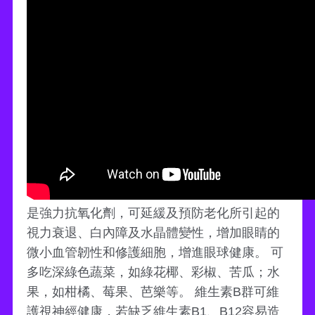
是強力抗氧化劑，可延緩及預防老化所引起的
視力衰退、白內障及水晶體變性，增加眼睛的
微小血管韌性和修護細胞，增進眼球健康。 可
多吃深綠色蔬菜，如綠花椰、彩椒、苦瓜；水
果，如柑橘、莓果、芭樂等。 維生素B群可維
護視神經健康，若缺乏維生素B1、B12容易造