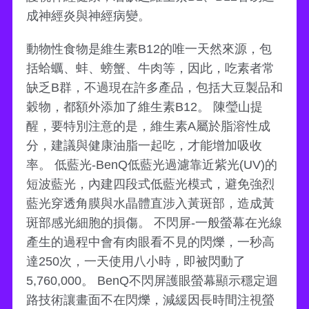
成神經炎與神經病變。
動物性食物是維生素B12的唯一天然來源，包
括蛤蠣、蚌、螃蟹、牛肉等，因此，吃素者常
缺乏B群，不過現在許多產品，包括大豆製品和
穀物，都額外添加了維生素B12。 陳瑩山提
醒，要特別注意的是，維生素A屬於脂溶性成
分，建議與健康油脂一起吃，才能增加吸收
率。 低藍光-BenQ低藍光過濾靠近紫光(UV)的
短波藍光，內建四段式低藍光模式，避免強烈
藍光穿透角膜與水晶體直涉入黃斑部，造成黃
斑部感光細胞的損傷。 不閃屏-一般螢幕在光線
產生的過程中會有肉眼看不見的閃爍，一秒高
達250次，一天使用八小時，即被閃動了
5,760,000。 BenQ不閃屏護眼螢幕顯示穩定迴
路技術讓畫面不在閃爍，減緩因長時間注視螢