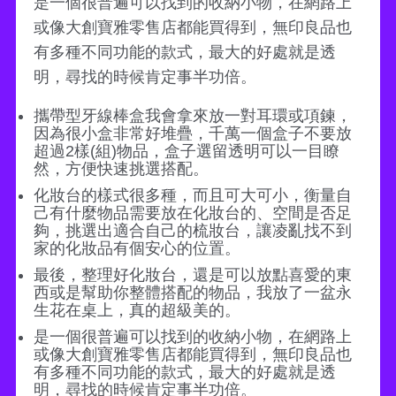
是一個很普遍可以找到的收納小物，在網路上
或像大創寶雅零售店都能買得到，無印良品也
有多種不同功能的款式，最大的好處就是透
明，尋找的時候肯定事半功倍。
攜帶型牙線棒盒我會拿來放一對耳環或項鍊，
因為很小盒非常好堆疊，千萬一個盒子不要放
超過2樣(組)物品，盒子選留透明可以一目瞭
然，方便快速挑選搭配。
化妝台的樣式很多種，而且可大可小，衡量自
己有什麼物品需要放在化妝台的、空間是否足
夠，挑選出適合自己的梳妝台，讓凌亂找不到
家的化妝品有個安心的位置。
最後，整理好化妝台，還是可以放點喜愛的東
西或是幫助你整體搭配的物品，我放了一盆永
生花在桌上，真的超級美的。
是一個很普遍可以找到的收納小物，在網路上
或像大創寶雅零售店都能買得到，無印良品也
有多種不同功能的款式，最大的好處就是透
明，尋找的時候肯定事半功倍。