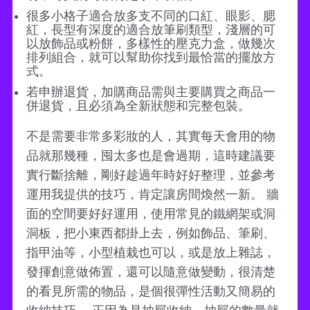
很多小格子適合放多支不同的口紅、眼影、腮
紅，長型有深度的適合放筆刷類型，淺層的可
以放飾品或粉餅，多樣性的壓克力盒，做幾次
排列組合，就可以幫助你找到最恰當的擺放方
式。
若申辦退貨，加購商品需與主要購買之商品一
併退貨，且必須為全新狀態和完整包裝。
不是需要非常多彩妝的人，其實每天會用的物
品就那幾種，囤太多也是會過期，這時建議要
實行斷捨離，剛好趁過年時好好整理，並參考
運用我提供的技巧，肯定讓房間煥然一新。 牆
面的空間要好好運用，使用常見的鐵網架或洞
洞板，把小東西都掛上去，例如飾品、筆刷、
指甲油等，小型植栽也可以，或是放上雜誌，
發揮創意做佈置，還可以隨意做變動，很清楚
的看見所需的物品，是個很彈性活動又簡易的