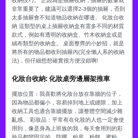
收納技巧。 正因為是抽屜收納，抽屜的數量就
非常重要了，建議可以選擇2-3個的抽屜，否則
太多抽屜會不知道物品收納在哪邊。 化妝台收
納 這類型的桌上抽屜收納盒有需多不同的材質
款式，例如有透明的收納盒、竹木收納盒或是
絨布類型的收納盒。 桌面整齊的小妙招，就是
將所有的物品都收到抽屜內(完全懶人系的收納
法)，但仔細想想確實很方便沒錯啊!
化妝台收納: 化妝桌旁邊層架推車
擺放位置：我喜歡將化妝台放在靠牆的位子，
因為物品都偏小，容易掉到地上或縫隙，加上
收納工具也適合靠牆擺放，讓整體空間減少雜
亂感。 彩妝品：平常有在化妝的人也一定會使
用到，像是身為上班族的我，每天會用到的彩
妝品都蠻固定的，防曬、粉底、粉餅、蜜粉、