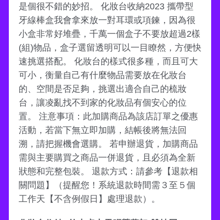
是個很不錯的妙招。 化妝台收納2023 攜帶型
牙線棒盒我會拿來放一對耳環或項鍊，因為很
小盒非常好堆疊，千萬一個盒子不要放超過2樣
(組)物品，盒子選留透明可以一目瞭然，方便快
速挑選搭配。 化妝台的樣式很多種，而且可大
可小，衡量自己有什麼物品需要放在化妝台
的、空間是否足夠，挑選出適合自己的梳妝
台，讓凌亂找不到家的化妝品有個安心的位
置。 注意事項：此加購商品為該店訂單之優惠
活動，若當下無立即加購，結帳後將無法回
溯，請把握機會選購。 若申辦退貨，加購商品
需與主要購買之商品一併退貨，且必須為全新
狀態和完整包裝。 退款方式：請參考【退款相
關問題】（提醒您！系統退款時間需３至５個
工作天【不含例假日】處理退款）。