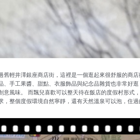
過舊輕井澤銀座商店街，這裡是一個逛起來很舒服的商店
品、手工果醬、甜點、衣服飾品與紀念品雜貨也非常好逛
創意風味。 而飄兒喜歡可以整天待在飯店的度假村形式
求，整個度假環境自然寧靜，還有天然溫泉可以泡，住過的