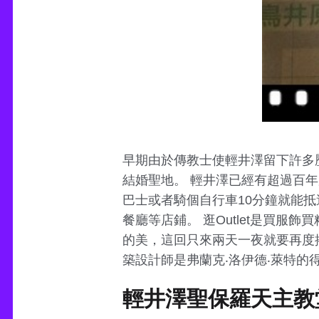
早期由於傳教士使輕井澤留下許多
結婚聖地。 輕井澤已經有超過百
巴士或者騎個自行車10分鐘就能
餐廳等店鋪。 逛Outlet是買
的美，這回只來兩天一夜就要再度
築設計師是弗蘭克‧洛伊德‧萊特的
輕井澤聖保羅天主教堂