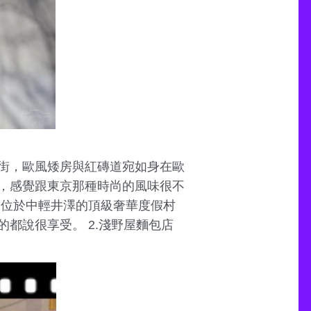
街，歐風矮房與紅磚道宛如身在歐
，感覺跟東京那種時尚的風味很不
，位於中輕井澤的頂級奢華度假村
都說很享受。 2.淺野屋麵包店