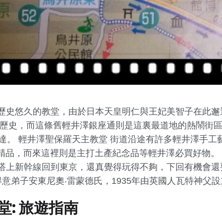
歷史悠久的教堂，由於日本天皇明仁與王妃美智子在此邂
年歷史，而這條舊輕井澤銀座通則是這裏最道地的熱鬧街區
抵達。 輕井澤聖保羅天主教堂 街道沿途有許多輕井澤手
服飾買精品，而來這裡則是主打土產紀念品等輕井澤必買好物
搭上新幹線回到東京，還真覺得玩得不夠，下回有機會還
得意弟子安東尼奧‧雷蒙德氏，1935年由英國人瓦特神父
: 旅遊指南