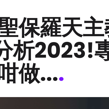
聖保羅天主
分析2023!
做...
.