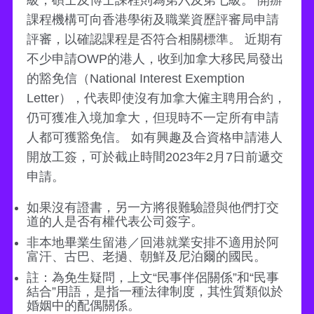
級，碩士及博士課程則為第六及第七級。 開辦
課程機構可向香港學術及職業資歷評審局申請
評審，以確認課程是否符合相關標準。 近期有
不少申請OWP的港人，收到加拿大移民局發出
的豁免信（National Interest Exemption
Letter），代表即使沒有加拿大僱主聘用合約，
仍可獲准入境加拿大，但現時不一定所有申請
人都可獲豁免信。 如有興趣及合資格申請港人
開放工簽，可於截止時間2023年2月7日前遞交
申請。
如果沒有證書，另一方將很難驗證與他們打交
道的人是否有權代表公司簽字。
非本地畢業生留港／回港就業安排不適用於阿
富汗、古巴、老撾、朝鮮及尼泊爾的國民。
註：為免生疑問，上文“民事伴侶關係”和“民事
結合”用語，是指一種法律制度，其性質類似於
婚姻中的配偶關係。