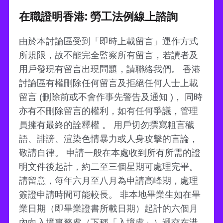
在職證明香港: 勞工法例線上諮詢
由於本討論區受到「即時上載留言」運作方式
所規限，故不能完全監察所有留言，若讀者及
用戶發現有留言出現問題，請聯絡我們。 香港
討論區有權刪除任何留言及拒絕任何人士上載
留言 (刪除前或不會作事先警告及通知 )， 同時
亦有不刪除留言的權利，如有任何爭議，管理
員擁有最終的詮釋權 。 用戶切勿撰寫粗言穢
語、誹謗、渲染色情暴力或人身攻擊的言論，
敬請自律。 申請一般在本處收到所有所需的證
明文件後起計，約二至三個星期可處理完畢。
請留意，每年六月至八月為申請高峰期，處理
簽證申請時間可能較長。 非本地畢業生如在畢
業日期（即畢業證書所載日期）起計的六個月
內向入境事務處（下稱「入境處」）遞交在港