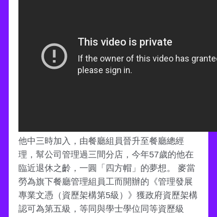
他中三時加入，由餐廳組員晉升至餐廳總經
理，幫公司管理過三間分店，今年57歲的他在
臨近退休之齡，一圓「四方帽」的夢想。 麥當
勞為旗下餐廳管理組員工而開辦的《管理發展
專業文憑（資歷架構第5級）》獲政府資歷架構
認可為第五級，等同與學士學位同等資歷級