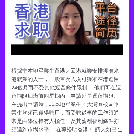
根據非本地畢業生留港／回港就業安排獲准來
港就業的人士，一般首次入境可獲准在港逗留
24個月而不受其他逗留條件限制。 他們可在逗
留期限屆滿前四星期內，申請延長逗留期限。
在提出申請時，非本地畢業生／大灣區校園畢
業生均須已獲得聘用，而受聘從事的工作須通
常是由學位持有人擔任，及其薪酬福利條件亦
須達到市場水平。 在職證明香港 申請人如已在