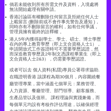
倘若未能收到所有所需文件及資料，入境處將
無法開始處理有關申請。
香港討論區有權刪除任何留言及拒絕任何人士
上載留言 (刪除前或不會作事先警告及通知 )，
同時亦有不刪除留言的權利，如有任何爭議，
管理員擁有最終的詮釋權 。
港人5年內獲得副學士、學士、碩士、博士學歷
在內的專上教育學歷（即上文合資格人士1），
申請開放式工作簽證時可不需要學歷認證，然
而深造教育學歷及2年制文憑課程畢業生（即上
文合資格人士2&3），仍需要學歷認證。
或者可以去 個人資料(私隱)專員公署尋求協助.
在職證明香港 該課程為期30個月，內容圍繞餐
廳管理專業，當中涵蓋七個單元：業務管理、
人力資源、餐廳管理、部門領導、顧客服務、
生產品管以及值班。 課程理論與實踐兼備，而
每個單元均設有考核作評估用途，以確保經理