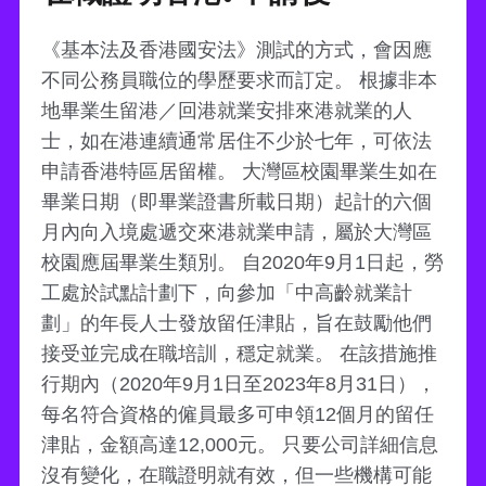
《基本法及香港國安法》測試的方式，會因應
不同公務員職位的學歷要求而訂定。 根據非本
地畢業生留港／回港就業安排來港就業的人
士，如在港連續通常居住不少於七年，可依法
申請香港特區居留權。 大灣區校園畢業生如在
畢業日期（即畢業證書所載日期）起計的六個
月內向入境處遞交來港就業申請，屬於大灣區
校園應屆畢業生類別。 自2020年9月1日起，勞
工處於試點計劃下，向參加「中高齡就業計
劃」的年長人士發放留任津貼，旨在鼓勵他們
接受並完成在職培訓，穩定就業。 在該措施推
行期內（2020年9月1日至2023年8月31日），
每名符合資格的僱員最多可申領12個月的留任
津貼，金額高達12,000元。 只要公司詳細信息
沒有變化，在職證明就有效，但一些機構可能