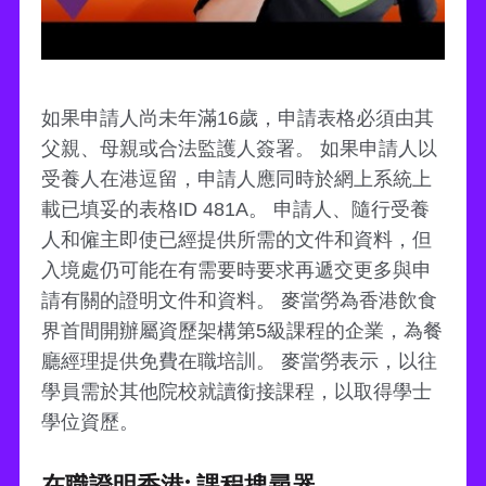
如果申請人尚未年滿16歲，申請表格必須由其
父親、母親或合法監護人簽署。 如果申請人以
受養人在港逗留，申請人應同時於網上系統上
載已填妥的表格ID 481A。 申請人、隨行受養
人和僱主即使已經提供所需的文件和資料，但
入境處仍可能在有需要時要求再遞交更多與申
請有關的證明文件和資料。 麥當勞為香港飲食
界首間開辦屬資歷架構第5級課程的企業，為餐
廳經理提供免費在職培訓。 麥當勞表示，以往
學員需於其他院校就讀銜接課程，以取得學士
學位資歷。
在職證明香港: 課程搜尋器