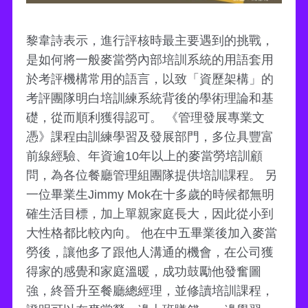
黎韋詩表示，進行評核時最主要遇到的挑戰，
是如何將一般麥當勞內部培訓系統的用語套用
於考評機構常用的語言，以致「資歷架構」的
考評團隊明白培訓練系統背後的學術理論和基
礎，從而順利獲得認可。 《管理發展專業文
憑》課程由訓練學習及發展部門，多位具豐富
前線經驗、年資逾10年以上的麥當勞培訓顧
問，為各位餐廳管理組團隊提供培訓課程。 另
一位畢業生Jimmy Mok在十多歲的時候都無明
確生活目標，加上單親家庭長大，因此從小到
大性格都比較內向。 他在中五畢業後加入麥當
勞後，讓他多了跟他人溝通的機會，在公司獲
得家的感覺和家庭溫暖，成功鼓勵他發奮圖
強，終晉升至餐廳總經理，並修讀培訓課程，