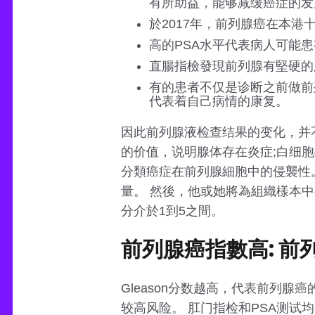
有所助益，能够减缓癌症的发
於2017年，前列腺癌在本
高的PSA水平代表病人可能
直腸指檢發現前列腺有堅硬的
有的患者不仅是诊断之前做前
代表着自己病情的康复。
因此前列腺液检查结果的变化，并
的价值，说明腺体存在炎症;白细
分類癌症在前列腺細胞中的侵襲性
量。 然後，他或她將為組織樣本
分介於1到5之間。
前列腺癌指數高: 前
Gleason分数越高，代表前列
较高风险。 肛门指检和PSA测试