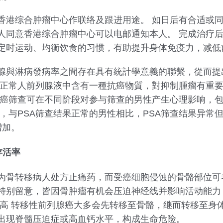
香港综合肿瘤中心作联络及跟进用途。 如日后有合适或同
人同意香港综合肿瘤中心可以电邮通知本人。 完成治疗
定时运动、均衡饮食的习惯，有助提升身体免疫力，减低
腺與淋病發病率之間存在具有統計學意義的聯繫，從而提
，正常人前列腺液中含有一種抗癌物質，對抑制腫瘤有重要
腺癌筛查可在不同阶段对参与筛查的男性产生心理影响，
，与PSA筛查结果正常的男性相比，PSA筛查结果异常
增加。
存活率
为骨转移病人处方止痛药，而受癌细胞侵蚀的骨骼部位可
特别留意，皆因骨肿瘤有机会压迫神经线并影响活动能力
數高 转移性前列腺癌大多会先转移至骨骼，继而转移至身
出现脊髓压迫症或高血钙水平，构成生命危险。