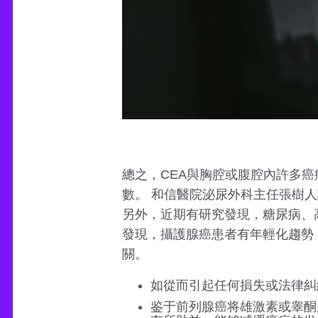
總之，CEA與胸腔或腹腔內許多
數。 和信醫院泌尿外科主任張樹
另外，近期有研究發現，糖尿病、
發現，攝護腺癌患者有年輕化趨勢
關。
如從而引起任何損失或法律糾
鉴于前列腺癌将雄激素或睾酮