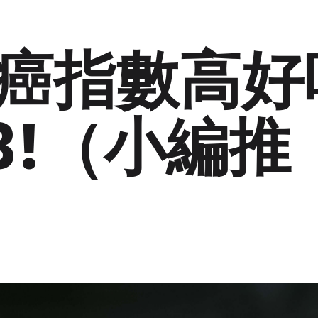
癌指數高好
3!（小編推