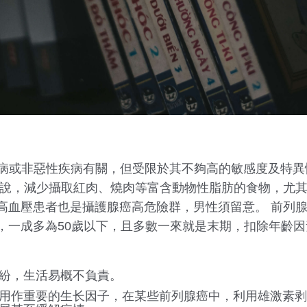
癌病或非惡性疾病有關，但受限於其不夠高的敏感度及特
人說，減少攝取紅肉、燒肉等富含動物性脂肪的食物，尤
高血壓患者也是攝護腺癌高危險群，男性須留意。 前列腺
，一成多為50歲以下，且多數一來就是末期，扣除年齡
紛，生活易概不負責。
用作重要的生长因子，在某些前列腺癌中，利用雄激素剥