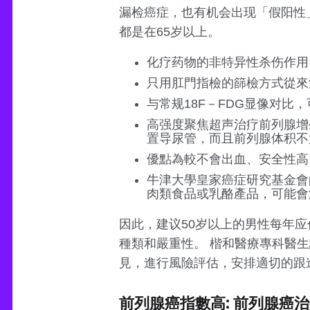
漏检癌症，也有机会出现「假阳性
都是在65岁以上。
化疗药物的非特异性杀伤作用
只用肛門指檢的篩檢方式從來
与常规18F－FDG显像对
高强度聚焦超声治疗前列腺增
置导尿管，而且前列腺体积不
優點為較不會出血、安全性高
牛津大學皇家癌症研究基金會
肉類食品或乳酪產品，可能會
因此，建议50岁以上的男性每年应
種類和嚴重性。 楷和醫療專科醫
見，進行風險評估，安排適切的跟
前列腺癌指數高: 前列腺癌