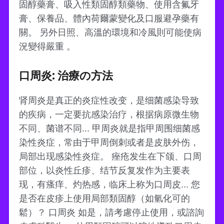
固醇藥膏、吸入性類固醇類藥物、使用含氟牙
膏、保養品、體內荷爾蒙變化及口服避孕藥有
關。 另外日照、高溫的環境和冷風則可能使病
況變得嚴重 。
口周炎: 治療の方法
肾周炎是真正的炎症性改变，是细菌感染导致
的疾病，一定要抗感染治疗，根据病原微生物
不同、菌谱不同... 甲周炎就是指甲周围细菌感
染性炎症，常由于甲周倒刺或者是皮肤外伤，
局部出现感染性炎症。 痤疮发生在下颌、口周
部位，以炎性丘疹、结节反复发作为主要表
现，有瘙痒、灼热感，临床上称为口周皮... 您
是否在皮疹上使用局部類固醇（如氫化可的
鬆）？ 口周炎 如是，請考慮停止使用，或諮詢