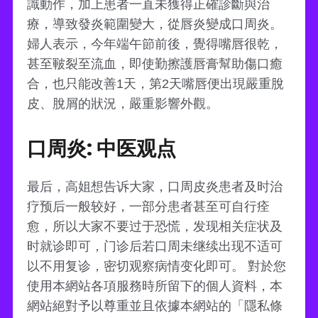
識動作，加上患者一直未獲得正確診斷與治
療，導致發炎範圍變大，從唇炎變成口周炎。
婦人表示，今年端午節前後，覺得嘴唇很乾，
甚至皸裂至流血，即使勤擦護唇膏幫助傷口癒
合，也只能改善1天，第2天嘴唇便出現嚴重脫
皮、脫屑的狀況，嚴重影響外觀。
口周炎: 中医观点
最后，高姐想告诉大家，口周皮炎患者及时治
疗预后一般较好，一部分患者甚至可自行痊
愈，所以大家不要过于恐慌，发现相关症状及
时就诊即可，门诊后若口周未继续出现不适可
以不用复诊，密切观察病情变化即可。 對於您
使用本網站各項服務時所留下的個人資料，本
網站絕對予以尊重並且依據本網站的「隱私條