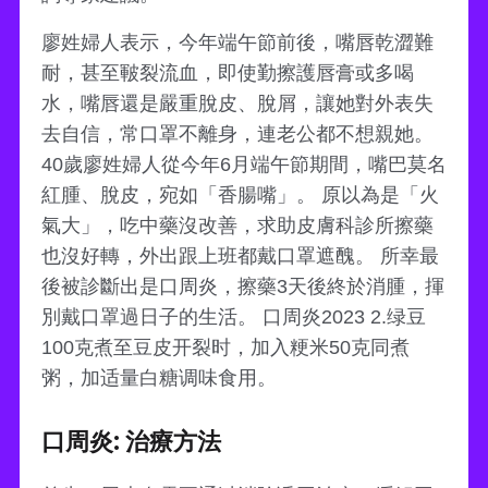
廖姓婦人表示，今年端午節前後，嘴唇乾澀難
耐，甚至皸裂流血，即使勤擦護唇膏或多喝
水，嘴唇還是嚴重脫皮、脫屑，讓她對外表失
去自信，常口罩不離身，連老公都不想親她。
40歲廖姓婦人從今年6月端午節期間，嘴巴莫名
紅腫、脫皮，宛如「香腸嘴」。 原以為是「火
氣大」，吃中藥沒改善，求助皮膚科診所擦藥
也沒好轉，外出跟上班都戴口罩遮醜。 所幸最
後被診斷出是口周炎，擦藥3天後終於消腫，揮
別戴口罩過日子的生活。 口周炎2023 2.绿豆
100克煮至豆皮开裂时，加入粳米50克同煮
粥，加适量白糖调味食用。
口周炎: 治療方法