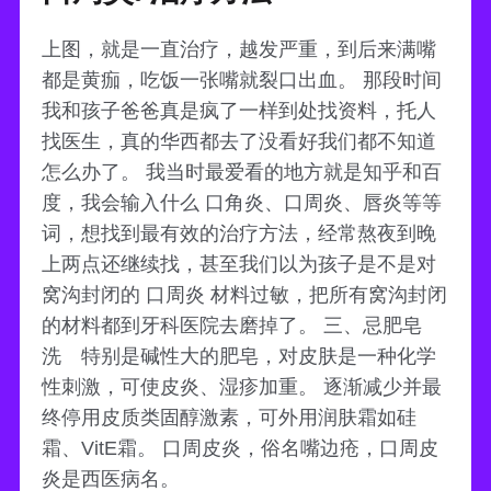
上图，就是一直治疗，越发严重，到后来满嘴
都是黄痂，吃饭一张嘴就裂口出血。 那段时间
我和孩子爸爸真是疯了一样到处找资料，托人
找医生，真的华西都去了没看好我们都不知道
怎么办了。 我当时最爱看的地方就是知乎和百
度，我会输入什么 口角炎、口周炎、唇炎等等
词，想找到最有效的治疗方法，经常熬夜到晚
上两点还继续找，甚至我们以为孩子是不是对
窝沟封闭的 口周炎 材料过敏，把所有窝沟封闭
的材料都到牙科医院去磨掉了。 三、忌肥皂
洗 特别是碱性大的肥皂，对皮肤是一种化学
性刺激，可使皮炎、湿疹加重。 逐渐减少并最
终停用皮质类固醇激素，可外用润肤霜如硅
霜、VitE霜。 口周皮炎，俗名嘴边疮，口周皮
炎是西医病名。