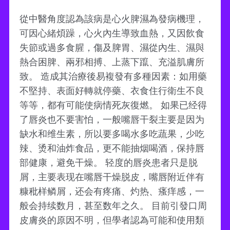
從中醫角度認為該病是心火脾濕為發病機理，
可因心緒煩躁，心火內生導致血熱，又因飲食
失節或過多食腥，傷及脾胃、濕從內生、濕與
熱合困脾、兩邪相搏、上蒸下躥、充溢肌膚所
致。 造成其治療後易複發有多種因素：如用藥
不堅持、表面好轉就停藥、衣食住行衛生不良
等等，都有可能使病情死灰復燃。 如果已经得
了唇炎也不要害怕，一般嘴唇干裂主要是因为
缺水和维生素，所以要多喝水多吃蔬果，少吃
辣、烫和油炸食品，更不能抽烟喝酒，保持唇
部健康，避免干燥。 轻度的唇炎患者只是脱
屑，主要表现在嘴唇干燥脱皮，嘴唇附近伴有
糠秕样鳞屑，还会有疼痛、灼热、瘙痒感，一
般会持续数月，甚至数年之久。 目前引發口周
皮膚炎的原因不明，但學者認為可能和使用類