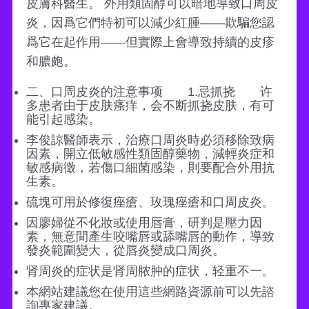
皮膚科醫生。 外用類固醇可以暗地導致口周皮
炎，因爲它們特初可以減少紅腫——欺騙您認
爲它在起作用——但實際上會導致持續的皮疹
和膿皰。
二、口周皮炎的注意事项 1.忌抓挠 许
多患者由于皮肤瘙痒，会不断抓挠皮肤，有可
能引起感染。
李俊諒醫師表示，治療口周炎時必須移除致病
因素，開立低敏感性類固醇藥物，減輕炎症和
敏感病徵，若傷口細菌感染，則要配合外用抗
生素。
硫塊可用於修復痤瘡、玫瑰痤瘡和口周皮炎。
因廖婦從不化妝或使用唇膏，研判是壓力因
素，無意間產生咬嘴唇或舔嘴唇的動作，導致
發炎範圍變大，從唇炎變成口周炎。
肾周炎的症状是肾周脓肿的症状，轻重不一。
本網站建議您在使用這些網路資源前可以先諮
詢專家建議。