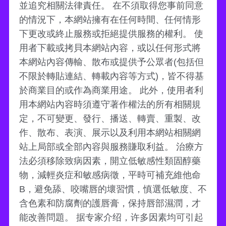
並追究相關法律責任。 在不須取得您事前同意
的情況下，本網站擁有在任何時間、任何情形
下更改或終止服務或拒絕提供服務的權利。 使
用者下載或拷貝本網站內容，或以任何形式將
本網站內容傳輸、散布或提供予公眾者(包括但
不限於轉貼連結、轉載內容等方式)，皆不得基
於商業目的或作為商業用途。 此外，使用者利
用本網站內容時須遵守著作權法的所有相關規
定，不可變更、發行、播送、轉賣、重製、改
作、散布、表演、展示以及利用本網站相關網
站上局部或全部內容與服務賺取利益。 治療方
法必須移除致病因素，開立低敏感性類固醇藥
物，減輕炎症和敏感病徵，平時可補充維他命
B，避免舔、咬嘴唇的壞習慣，慎選低敏度、不
含色素和防腐劑的護唇膏，保持唇部濕潤，才
能改善問題。 据专家介绍，许多因素均可引起