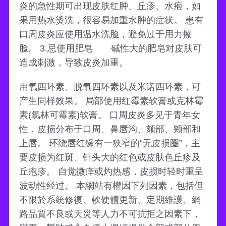
炎的急性期可出现皮肤红肿、丘疹、水疱，如
果用热水烫洗，很容易加重水肿的症状。 患有
口周皮炎应使用温水洗脸，避免过于用力擦
脸。 3.忌使用肥皂 碱性大的肥皂对皮肤可
造成刺激，导致皮炎加重。
用氧四环素、脱氧四环素以及米诺四环素，可
产生同样效果。 局部使用红霉素软膏或克林霉
素(氯林可霉素)软膏。 口周皮炎多见于青年女
性，皮损分布于口周、鼻唇沟、颏部、颊部和
上唇。 环绕唇红缘有一狭窄的“无皮损圈”，主
要皮损为红斑、针头大的红色或皮肤色丘疹及
丘疱疹。 自觉微痒或灼热感，皮损时轻时重呈
波动性经过。 本網站有權因下列因素，包括但
不限於系統修復、軟硬體更新、定期維護、網
路品質不良或天災等人力不可抗拒之因素下，