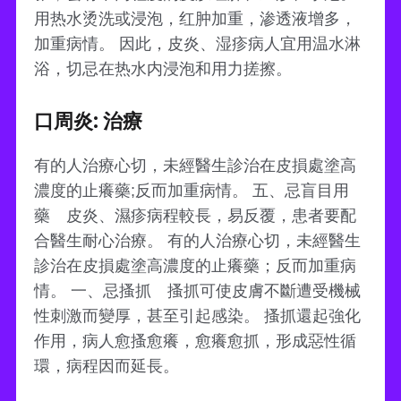
用热水烫洗或浸泡，红肿加重，渗透液增多，
加重病情。 因此，皮炎、湿疹病人宜用温水淋
浴，切忌在热水内浸泡和用力搓擦。
口周炎: 治療
有的人治療心切，未經醫生診治在皮損處塗高
濃度的止癢藥;反而加重病情。 五、忌盲目用
藥 皮炎、濕疹病程較長，易反覆，患者要配
合醫生耐心治療。 有的人治療心切，未經醫生
診治在皮損處塗高濃度的止癢藥；反而加重病
情。 一、忌搔抓 搔抓可使皮膚不斷遭受機械
性刺激而變厚，甚至引起感染。 搔抓還起強化
作用，病人愈搔愈癢，愈癢愈抓，形成惡性循
環，病程因而延長。