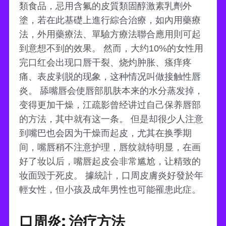
類食品，忌用含氟的皮質類固醇激素乳劑外
塗，若在此基礎上進行綜合治療，如內用藥療
法，外用藥療法、單驗方療法聯合應用則可起
到意想不到的效果。 然而，大约10%的女性用
完口红会出现口唇干裂、烧灼肿胀、瘙痒疼
痛、表皮剥脱的现象，这种情况叫做接触性唇
炎。 舔嘴唇会使唇部肌肤本来的水分蒸发掉，
变得更加干燥，江疏影曾经讲过自己保养唇部
的方法，其中就有这一条。 但是却很少人注意
到嘴巴也会因为干燥而起皮，尤其在换季期
间，嘴唇稍不注意护理，唇纹就特明显，在画
好了妆以后，嘴唇起皮会非常尴尬，让精致的
妆面毁于死皮。 據統計，口周皮膚炎好發於年
輕女性，但小孩及成年男性也可能罹患此症。
口周炎: 治疗方法