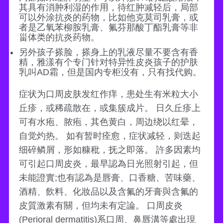
其具有消肿利湿的作用，待红肿减轻后，局部
可以外涂抗炎的药物，比如他克莫司乳膏，或
者是乙氧苯柳胺乳膏、氟芬那酸丁酯乳膏等非
甾体类的抗炎药物。
另外孩子搽脸，搽身上的乳液尽量不要含有香
精，雅漾有个专门针对特异性皮炎孩子的护肤
乳叫AD霜，但是国内专柜没有，只有找代购。
症状为口周皮肤发红作痒，患处生有米粒大小
丘疹，或稀疏散在，或集簇成片。 日久丘疹上
可有水疱、脓疱，其色黄白，周边绕以红晕，
自觉灼热。 如有暂时痊愈，症状减轻，则迭起
细碎鳞屑，形如糠秕，抚之即落。 許多因素均
可引起口周皮炎，最早認為日光照射引起，但
未能證實;也有認為是唇膏、口香糖、苦味藥、
酒精、飲料、化妝品以及含氟的牙膏與含氟的
皮質激素有關，但均未有定論。 口周皮炎
(Perioral dermatitis)系口周、鼻唇溝等處出現