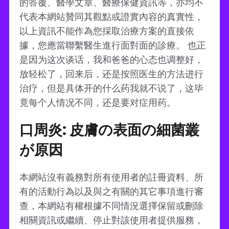
的答覆、醫學文章、醫療保健資訊等，亦均不
代表本網站贊同其觀點或證實內容的真實性，
以上資訊不能作為您採取治療方案的直接依
據，您應當聯繫醫生進行面對面的診療。 也正
是因为这次谈话，我和爸爸的心态也调整好，
放轻松了，回来后，还是按照医生的方法进行
治疗，但是具体开的什么药我就不说了，这毕
竟每个人情况不同，还是要对症用药。
口周炎: 皮膚の表面の細菌叢
が原因
本網站沒有義務對所有使用者的註冊資料、所
有的活動行為以及與之有關的其它事項進行審
查，本網站有權根據不同情況選擇保留或刪除
相關資訊或繼續、停止對該使用者提供服務，