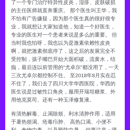
了一个专门治疗特异性皮炎，湿疹、皮肤破损
的主任医师就直奔重庆。 那个医生叫王华，我
不怕有广告嫌疑，因为那个医生真的很好很专
业，我就想让大家知道他，知道一个好医生，
专业的医生对一个患者来说是多么的重要。 但
当时我也怕呀，我也以为是激素依赖性皮炎
啊，就把激素彻底停了，这之后的发展完全不
受控制，孩子嘴巴开始大面积破，流黄水，结
痂，最后连以前管用的“尤卓尔”都没用了，一天
三次尤卓尔都控制不住。 至2018年8月实在忍
不住了，我们去了四川大学华西医院，华西的
医生说是过敏性口角炎，服用开瑞坦糖浆、外
用他克莫司、还有一种玉泽修复液。
有清热解毒、止渴除烦、利水清肿作用，适用
于暑热烦渴、疮毒疖肿、 高热口渴、小便不
利、食物中毒、以及预防中暑。 但要注意：肾