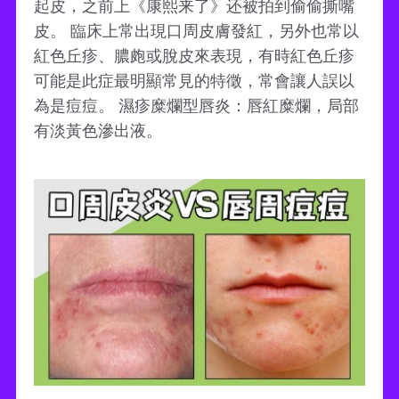
起皮，之前上《康熙来了》还被拍到偷偷撕嘴
皮。 臨床上常出現口周皮膚發紅，另外也常以
紅色丘疹、膿皰或脫皮來表現，有時紅色丘疹
可能是此症最明顯常見的特徵，常會讓人誤以
為是痘痘。 濕疹糜爛型唇炎：唇紅糜爛，局部
有淡黃色滲出液。