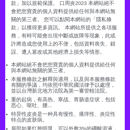
款」加以規範保護。 口周炎2023 本網站絕不
會把您寶貴的個人資料提供給任何與本網站無
關的第三者。 您可以點閱本網站的「隱私條
款」以獲得更多資訊。 本網站所提供之各項服
務，有時可能會出現中斷或故障等現象，此或
許將造成您使用上的不便，包括資料喪失、錯
誤、遭人篡改或其他經濟上損失等情形。
本網站絕不會把您寶貴的個人資料提供給任何
與本網站無關的第三者。
本服務條款之解釋與適用，以及與本服務條款
有關的爭議，均依照中華民國法律予以處理，
並以台灣新北地方法院為第一審管轄法院。
重的起病，有高热、寒战、胃肠道症状，包括
恶心、呕吐、腰...
特异性皮炎是一种具有慢性、瘙痒性、炎症性
特点的皮肤病。
局部如果红肿明显，可以外敷3%的硼酸溶液，