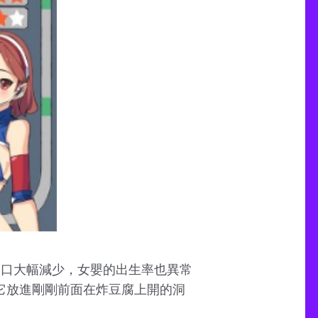
人口大幅減少，女嬰的出生率也異常
它放進剛剛前面在炸豆腐上開的洞