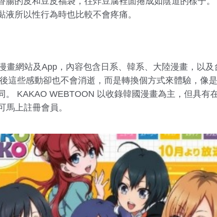
香腸的皮和豆皮福袋，往炸豆腐裡面捲成如陰道的樣子。
黏液所以性行為時也比較不會疼痛。
上漫畫網站及App，內容包含日系、韓系、大陸漫畫，以
熟後這些感動卻也不會消逝，而是轉換個方式來體驗，像
。 KAKAO WEBTOON 以收錄韓國漫畫為主，但具
證即可馬上註冊會員。