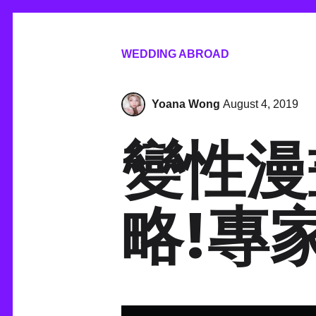
WEDDING ABROAD
Yoana Wong
August 4, 2019
變性漫
略!專家