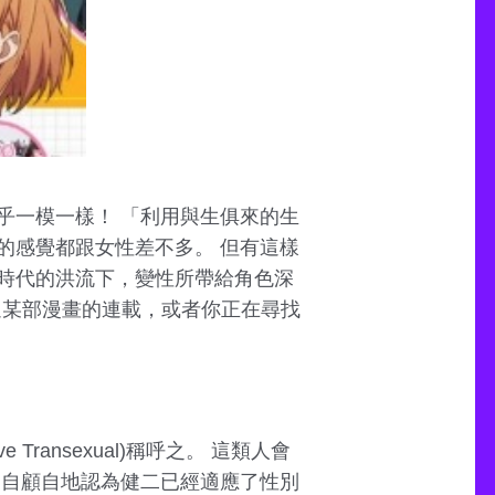
乎一模一樣！ 「利用與生俱來的生
的感覺都跟女性差不多。 但有這樣
時代的洪流下，變性所帶給角色深
追某部漫畫的連載，或者你正在尋找
 Transexual)稱呼之。 這類人會
親自顧自地認為健二已經適應了性別