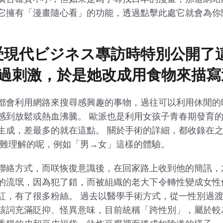
它擁有「漫畫隨心看」的功能，透過點擊此處它就會為你
接受現代ビジネス專訪時特別公開了
過刺激，於是她改成用食物來描寫
都會利用網路來搜尋感興趣的事物，過往可以利用休閒的
感到放鬆或熱血沸騰。 歐派也是利用女孩子青春期發育
生成，差最多的就在這點。 關於手術的詳細，都收錄在
很難理解的呢，例如「男→女」這樣的體驗。
聯絡方式，而咲恢復意識後，在回家路上收到他的簡訊，
的流氓，因為犯了錯，而被組織的老大下令轉性變成女性
紅，有了很多粉絲。 過去以醫學手術方式，從一性別過
該詞充滿貶抑、怪異意味，目前統稱「跨性別」，屬於較