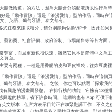
大腸做陰道」的方法，因為大腸會分泌黏液所以性行為時
戶的偏好是「動作冒險」還是「浪漫愛情」型的作品，同時
中文、英語、葡萄牙語、泰文都有。
的各式任務來賺取積分，積分則能夠兌換VIP卡，因此如
、藝術獎、社會評價、政府管制、市場銷售等等各方面，
常豐富，而且更新也很快速，雖然它原本是簡體中文為主
文頁面。
主要有兩種，一種是用香腸的皮和豆皮福袋，往炸豆腐裡
好是「動作冒險」還是「浪漫愛情」型的作品，同時在這個
語、葡萄牙語、泰文都有。 之後，你也可以點選「探索我
找有興趣的漫畫而發愁。 在排行榜的功能上它擁有13種
興趣的榜單，省下許多時間。 這網站也有 App 可供
以還只有英文版本，但官方表示目前正在加緊翻譯工作，不久
廣告確實不小，但如果是為了尋找日本的漫畫，那這網站