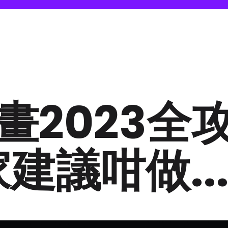
畫2023全
建議咁做..