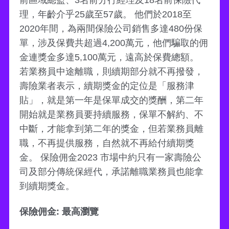
前區域總監、3名前分行經理及18名前保險代
理，年齡介乎25歲至57歲。 他們於2018至
2020年間，為兩間保險公司銷售多達480份保
單，涉及保費共超過4,200萬元，他們騙取的佣
金連獎金多達5,100萬元，遠高於保費總額。
若業務員中途離職，則續期部分就不再撥發，
壽險業者表示，續期獎金的定位是「服務津
貼」，就是第一年是保單成交的獎酬，第二年
開始就是業務員要持續服務，保單不解約、不
中斷，才能拿到第二年的獎金，但若業務員離
職，不再提供服務，自然就不再給付續期獎
金。 保險佣金2023 市場中約只有一家壽險公
司及部分傳統保經代，承諾離職業務員也能拿
到續期獎金。
保險佣金: 最高瀏覽