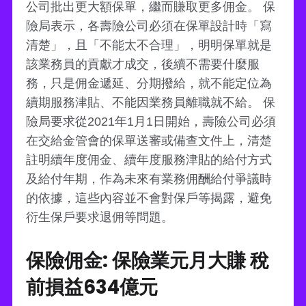
公司批出更大額保單，繼而賺取更多佣金。 保
險局表示，各壽險公司必須在保單設計時「寫
清楚」，且「不能太不合理」，明明保單就是
該業務員的貢獻才成交，後續不需要什麼服
務，只是佣金遞延、分期撥給，就不能定位為
續期服務津貼、不能因業務員離職就不給。 保
險局要求從2021年1月1日開始，壽險公司必須
在交給金管會的保單送審或備查文件上，清楚
註明續年度佣金、續年度服務津貼的給付方式
及給付年期，作為未來有業務佣酬給付爭議時
的依據，這些內容並不會對保戶等揭露，避免
衍生保戶要求退佣等問題。
保險佣金: 保險業元月大賺 稅
前損益634億元