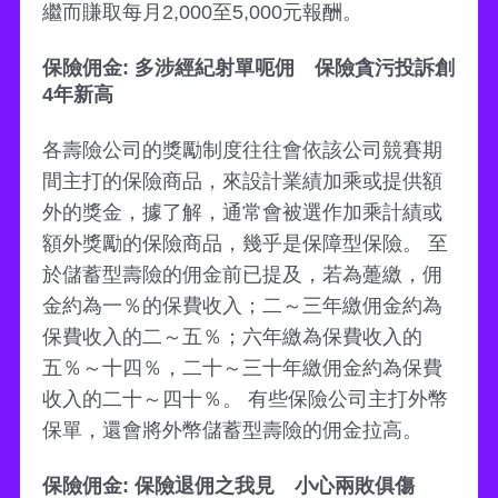
繼而賺取每月2,000至5,000元報酬。
保險佣金: 多涉經紀射單呃佣 保險貪污投訴創
4年新高
各壽險公司的獎勵制度往往會依該公司競賽期
間主打的保險商品，來設計業績加乘或提供額
外的獎金，據了解，通常會被選作加乘計績或
額外獎勵的保險商品，幾乎是保障型保險。 至
於儲蓄型壽險的佣金前已提及，若為躉繳，佣
金約為一％的保費收入；二～三年繳佣金約為
保費收入的二～五％；六年繳為保費收入的
五％～十四％，二十～三十年繳佣金約為保費
收入的二十～四十％。 有些保險公司主打外幣
保單，還會將外幣儲蓄型壽險的佣金拉高。
保險佣金: 保險退佣之我見 小心兩敗俱傷