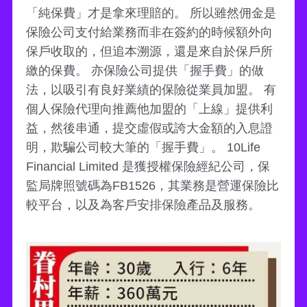
「純保費」才是拿來理賠的。 所以雖然佣金是
保險公司支付給業務而非在簽約的時候額外向
保戶收取的，但追本溯源，還是來自於保戶所
繳的保費。 亦保險公司提供「握手費」的做
法，以吸引有良好業績的保險從業員加盟。 有
個人保險代理向推薦他加盟的「上線」提供利
益，然後串通，提交虛假或誇大金額的入息證
明，欺騙公司較大筆的「握手費」。 10Life
Financial Limited 是獲授權保險經紀公司，保
監局牌照號碼為FB1526，其業務是營運保險比
較平台，以及為客戶安排保險產品及服務。