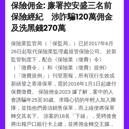
保險佣金: 廉署控安盛三名前
保險經紀 涉詐騙120萬佣金
及洗黑錢270萬
保險業監管局（「保監局」）已於2017年6月
26日起取代保險業監理處規管保險公司。 於新
監管制度下，配合《保險業（徵費）令》
（「徵費令」）和《保險業（徵費）規例》
（「徵費規例」）刊登憲報，所有現行生效或
新繕發之香港保單，需於2018年1月1日起繳付
保費徵費。 保險佣金2023 據了解，案中的人
會誘騙年25至30歲、求職心切的年輕人加入團
隊，並指他們毋須銷售保單，而上線便將保單
轉交其名下。 涉案的18名「下線」，受聘後會
將出糧戶口銀行卡上繳，並將佣金轉交主腦，