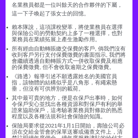
名業務員都是一位叫餘天的合作夥伴的下屬，
這一下子喚起了張女士的回憶。
賴本隊說，這項課稅變革，將使業務員在選擇
與保險公司的勞動契約上多了一種選擇，也對
業務員在業績拓展上產生激勵作用。
所有經由自動轉賬繳交保費的客戶, 倘我們沒有
收到客戶另行支付保費徵費的書面指示, 我們將
會繼續透過自動轉賬方式一併收取保費及相應
的保費徵費, 但不會收取逾期之保費徵費。
《路透》報導引述不願透露姓名的美國官員
指，該物體的結構似乎是八角形，有繩索懸
垂，但沒有可供辨別的載荷。
其中最可貴的地方，便是在保戶出事時，如何
令保戶安心並找出各種資源和對保戶有利的舉
證來協助保戶，這考驗著業務員對條款的熟悉
程度以及各種法規和社會保險的知識。
保險局要求從2021年1月1日開始，壽險公司必
須在交給金管會的保單送審或備查文件上，清