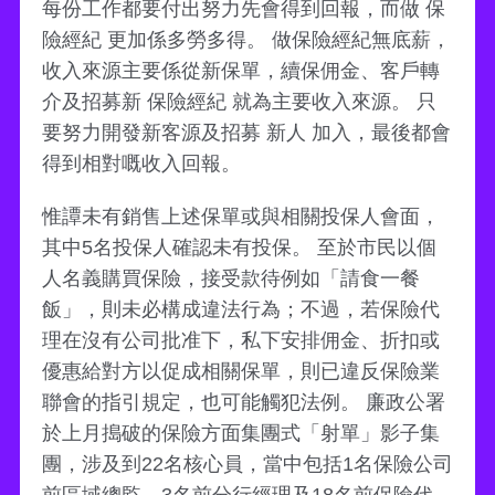
每份工作都要付出努力先會得到回報，而做 保
險經紀 更加係多勞多得。 做保險經紀無底薪，
收入來源主要係從新保單，續保佣金、客戶轉
介及招募新 保險經紀 就為主要收入來源。 只
要努力開發新客源及招募 新人 加入，最後都會
得到相對嘅收入回報。
惟譚未有銷售上述保單或與相關投保人會面，
其中5名投保人確認未有投保。 至於市民以個
人名義購買保險，接受款待例如「請食一餐
飯」，則未必構成違法行為；不過，若保險代
理在沒有公司批准下，私下安排佣金、折扣或
優惠給對方以促成相關保單，則已違反保險業
聯會的指引規定，也可能觸犯法例。 廉政公署
於上月搗破的保險方面集團式「射單」影子集
團，涉及到22名核心員，當中包括1名保險公司