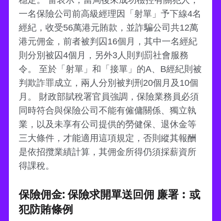
一名保險公司前高級經理因「射單」予下線4名
經紀，收受56萬港元賄款，並詐騙公司共12萬
港元佣金，前者被判囚16個月，其中一名經紀
則分別被囚4個月，另外3人則判罰社會服務
令。 至於「射單」和「接單」的A、B經紀則被
判欺詐罪成立，兩人分別被判刑20個月及10個
月。 財政部賦稅署官員強調，保險業務員必須
同時符合與保險公司不能有僱傭關係、獨立執
業，以及未享有公司提供的勞健保、退休金等
三大條件，才能適用這項規定，否則縱其報酬
是依招攬業績計算，其佣金所得仍須採薪資所
得課稅。
保險佣金: 保險求開單送回佣 廉署︰或
犯防賄條例