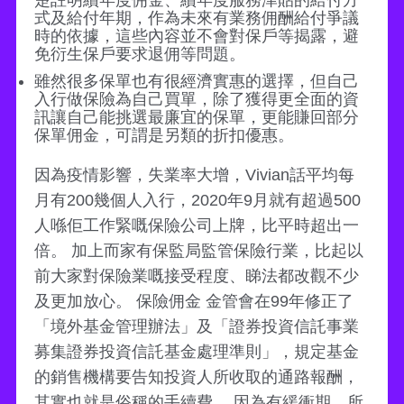
楚註明續年度佣金、續年度服務津貼的給付方
式及給付年期，作為未來有業務佣酬給付爭議
時的依據，這些內容並不會對保戶等揭露，避
免衍生保戶要求退佣等問題。
雖然很多保單也有很經濟實惠的選擇，但自己
入行做保險為自己買單，除了獲得更全面的資
訊讓自己能挑選最廉宜的保單，更能賺回部分
保單佣金，可謂是另類的折扣優惠。
因為疫情影響，失業率大增，Vivian話平均每
月有200幾個人入行，2020年9月就有超過500
人喺佢工作緊嘅保險公司上牌，比平時超出一
倍。 加上而家有保監局監管保險行業，比起以
前大家對保險業嘅接受程度、睇法都改觀不少
及更加放心。 保險佣金 金管會在99年修正了
「境外基金管理辦法」及「證券投資信託事業
募集證券投資信託基金處理準則」，規定基金
的銷售機構要告知投資人所收取的通路報酬，
其實也就是俗稱的手續費。 因為有緩衝期，所