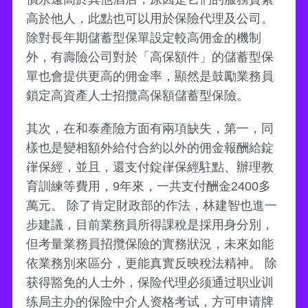
高於他人，此點也可以用於保險代理及公司。
除對長年期儲蓄型保單設定較高佣金的機制
外，有壽險公司對於「高保額件」的儲蓄型保
單也會提供更高的佣金率，顯然是鼓勵業務員
鎖定高資產人士招攬高保額儲蓄型保險。
其次，在和泰產險方面有兩項缺失，第一，同
樣也是變相額外給付合約以外的佣金報酬給錠
嵂保經，並且，還支付錠嵂保經駐點、辦理教
育訓練等費用，9年來，一共支付酬金2400多
萬元。 除了肯定財政部的作法，林建智也進一
步建議，目前業務員所得課稅是採用身分別，
但考量業務員招攬保險的實務狀況，未來如能
依業務別來區分，更能真實反映稅法精神。 除
获得豁免的人士外，保险代理必须通过职业训
练局主办的保险中介人资格考试，方可申请牌