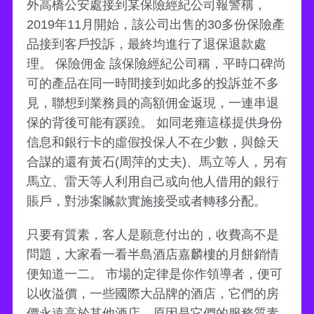
外高橋公安處接到某保險經紀公司報警稱，
2019年11月開始，該公司出售的30多份保險產
品接到客戶投訴，最終均進行了退保退款處
理。 保險佣金 該保險經紀公司稱，平時口碑尚
可的產品在同一時間接到如此多的投訴並不多
見，聯想到業務員的高額佣金返現，一連串退
保的背後可能有蹊蹺。 如同老雍這樣提供身份
信息和銀行卡的虛假投保人不在少數，與餘天
合謀的還有黃石(周萍的丈夫)、馬立等人，另有
馬立、雷天等人利用自己或向他人借用的銀行
賬戶，對涉案贓款實施接受或者轉移分配。
只要有質素，客人是願意付出的，收費高不是
問題，大家看一看半島酒店嘉麟樓的月餅銷情
便知道一二。 市場的定律是你作領導者，便可
以收溢價，一些國際大品牌的酒店，它們的房
價永遠高於其他酒店，原因是它們的服務質素