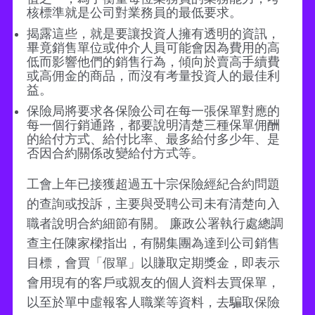
核標準就是公司對業務員的最低要求。
揭露這些，就是要讓投資人擁有透明的資訊，
畢竟銷售單位或仲介人員可能會因為費用的高
低而影響他們的銷售行為，傾向於賣高手續費
或高佣金的商品，而沒有考量投資人的最佳利
益。
保險局將要求各保險公司在每一張保單對應的
每一個行銷通路，都要說明清楚三種保單佣酬
的給付方式、給付比率、最多給付多少年、是
否因合約關係改變給付方式等。
工會上年已接獲超過五十宗保險經紀合約問題
的查詢或投訴，主要與受聘公司未有清楚向入
職者說明合約細節有關。 廉政公署執行處總調
查主任陳家樑指出，有關集團為達到公司銷售
目標，會買「假單」以賺取定期獎金，即表示
會用現有的客戶或親友的個人資料去買保單，
以至於單中虛報客人職業等資料，去騙取保險