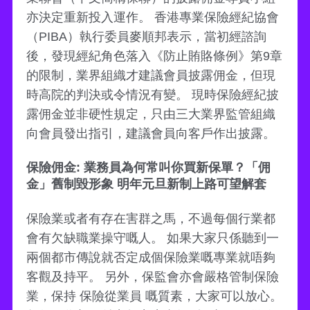
亦決定重新投入運作。 香港專業保險經紀協會
（PIBA）執行委員麥順邦表示，當初經諮詢
後，發現經紀角色落入《防止賄賂條例》第9章
的限制，業界組織才建議會員披露佣金，但現
時高院的判決或令情況有變。 現時保險經紀披
露佣金並非硬性規定，只由三大業界監管組織
向會員發出指引，建議會員向客戶作出披露。
保險佣金: 業務員為何常叫你買新保單？「佣
金」舊制毀形象 明年元旦新制上路可望解套
保險業或者有存在害群之馬，不過每個行業都
會有欠缺職業操守嘅人。 如果大家只係聽到一
兩個都市傳說就否定成個保險業嘅專業就唔夠
客觀及持平。 另外，保監會亦會嚴格管制保險
業，保持 保險從業員 嘅質素，大家可以放心。