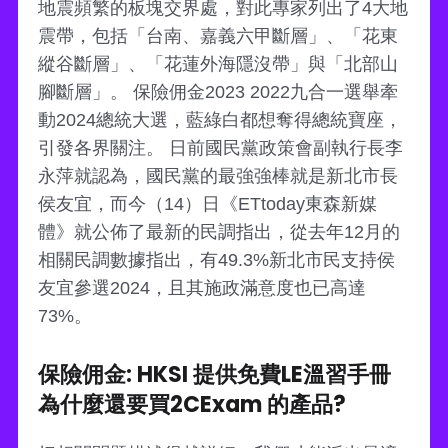
地震頻繁的板塊交界處，對此專家列出了4大地
震帶，包括「台南、嘉義六甲斷層」、「花東
縱谷斷層」、「花蓮外海隱沒帶」與「北部山
腳斷層」。 保險佣金2023 2022九合一選舉牽
動2024總統大選，藍綠白都想奪得總統寶座，
引發各界關注。 日前國民黨政策會副執行長李
永萍就認為，國民黨的最強強棒就是新北市長
侯友宜，而今（14）日《ETtoday東森新媒
體》就公佈了最新的民調指出，從去年12月的
相關民調數據指出，有49.3%新北市民支持侯
友宜參選2024，且其施政滿意度也已高達
73%。
保險佣金: HKSI 提供免費LE溫習手冊
為什麼還要買2CExam 的產品?