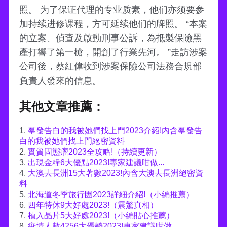
照。 为了保证代理的专业质素，他们亦须要参
加持续进修课程，方可延续他们的牌照。 “本案
的立案、偵查及啟動刑事公訴，為抵製保險黑
產打響了第一槍，開創了行業先河。 ”走訪涉案
公司後，蔡紅偉收到涉案保險公司法務合規部
負責人發來的信息。
其他文章推薦：
1.
羣發告白的我被她們找上門2023介紹!內含羣發告
白的我被她們找上門絕密資料
2.
實質固態瘤2023全攻略!（持續更新）
3.
出現金糧6大優點2023!專家建議咁做...
4.
大澳去長洲15大著數2023!內含大澳去長洲絕密資
料
5.
北海道冬季旅行團2023詳細介紹!（小編推薦）
6.
四年特休9大好處2023!（震驚真相）
7.
植入晶片5大好處2023!（小編貼心推薦）
8.
疫情人數4256大優勢2023!專家建議咁做...