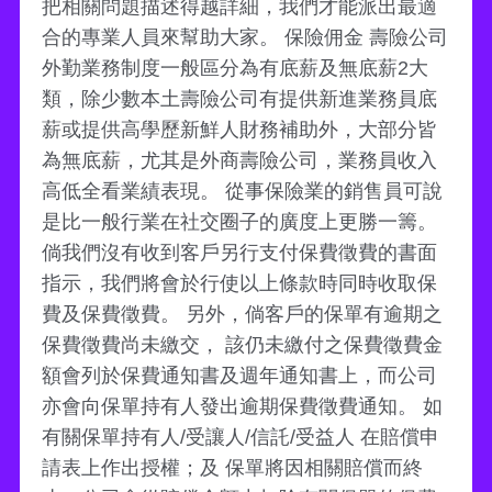
把相關問題描述得越詳細，我們才能派出最適
合的專業人員來幫助大家。 保險佣金 壽險公司
外勤業務制度一般區分為有底薪及無底薪2大
類，除少數本土壽險公司有提供新進業務員底
薪或提供高學歷新鮮人財務補助外，大部分皆
為無底薪，尤其是外商壽險公司，業務員收入
高低全看業績表現。 從事保險業的銷售員可說
是比一般行業在社交圈子的廣度上更勝一籌。
倘我們沒有收到客戶另行支付保費徵費的書面
指示，我們將會於行使以上條款時同時收取保
費及保費徵費。 另外，倘客戶的保單有逾期之
保費徵費尚未繳交， 該仍未繳付之保費徵費金
額會列於保費通知書及週年通知書上，而公司
亦會向保單持有人發出逾期保費徵費通知。 如
有關保單持有人/受讓人/信託/受益人 在賠償申
請表上作出授權；及 保單將因相關賠償而終