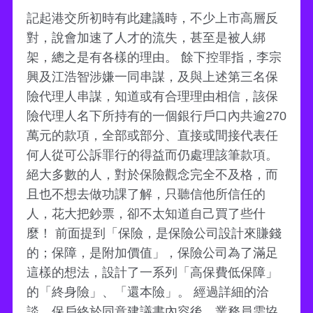
記起港交所初時有此建議時，不少上市高層反
對，說會加速了人才的流失，甚至是被人綁
架，總之是有各樣的理由。 餘下控罪指，李宗
興及江浩智涉嫌一同串謀，及與上述第三名保
險代理人串謀，知道或有合理理由相信，該保
險代理人名下所持有的一個銀行戶口內共逾270
萬元的款項，全部或部分、直接或間接代表任
何人從可公訴罪行的得益而仍處理該筆款項。
絕大多數的人，對於保險觀念完全不及格，而
且也不想去做功課了解，只聽信他所信任的
人，花大把鈔票，卻不太知道自己買了些什
麼！ 前面提到「保險，是保險公司設計來賺錢
的；保障，是附加價值」，保險公司為了滿足
這樣的想法，設計了一系列「高保費低保障」
的「終身險」、「還本險」。 經過詳細的洽
談，保戶終於同意建議書內容後，業務員需協