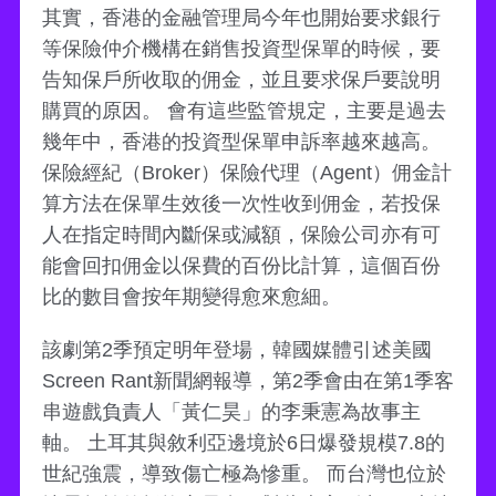
其實，香港的金融管理局今年也開始要求銀行
等保險仲介機構在銷售投資型保單的時候，要
告知保戶所收取的佣金，並且要求保戶要說明
購買的原因。 會有這些監管規定，主要是過去
幾年中，香港的投資型保單申訴率越來越高。
保險經紀（Broker）保險代理（Agent）佣金計
算方法在保單生效後一次性收到佣金，若投保
人在指定時間內斷保或減額，保險公司亦有可
能會回扣佣金以保費的百份比計算，這個百份
比的數目會按年期變得愈來愈細。
該劇第2季預定明年登場，韓國媒體引述美國
Screen Rant新聞網報導，第2季會由在第1季客
串遊戲負責人「黃仁昊」的李秉憲為故事主
軸。 土耳其與敘利亞邊境於6日爆發規模7.8的
世紀強震，導致傷亡極為慘重。 而台灣也位於