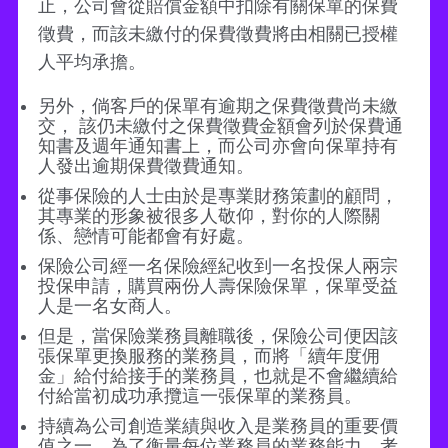
止，公司會從賠償金額中扣除有關保單的保費
徵費，而該未繳付的保費徵費將由相關已授權
人平均承擔。
另外，倘客戶的保單有逾期之保費徵費尚未繳
交， 該仍未繳付之保費徵費金額會列於保費通
知書及週年通知書上，而公司亦會向保單持有
人發出逾期保費徵費通知。
從事保險的人士由於是專業財務策劃的顧問，
其專業的形象被很多人敬仰，對你的人際關
係、戀情可能都會有好處。
保險公司經一名保險經紀收到一名投保人兩宗
投保申請，購買兩份人壽保險保單，保單受益
人是一名女商人。
但是，當保險業務員離職後，保險公司便因該
張保單更換服務的業務員，而將「續年度佣
金」給付給接手的業務員，也就是不會繼續給
付給當初成功承攬這一張保單的業務員。
持續為公司創造業績與收入是業務員的重要價
值之一，為了衡量每位業務員的業務能力，考