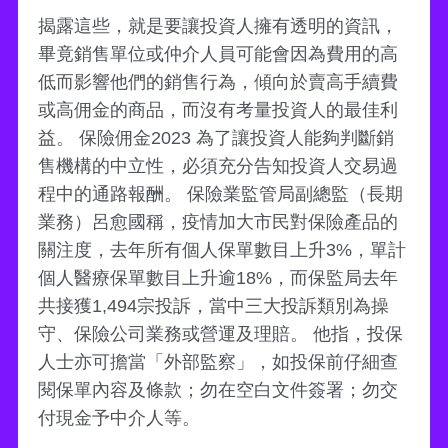
揭露這些，就是要讓投資人擁有透明的資訊，
畢竟銷售單位或仲介人員可能會因為費用的高
低而影響他們的銷售行為，傾向於賣高手續費
或高佣金的商品，而沒有考量投資人的最佳利
益。 保險佣金2023 為了讓投資人能夠判斷銷
售機構的中立性，必須充分告知投資人交易過
程中的通路報酬。 保險業監管局副總監（長期
業務）呂愈國稱，疫情加大市民對保險產品的
關注度，去年所有個人保單數目上升3%，單計
個人醫療保單數目上升逾18%，而保監局去年
共接獲1,494宗投訴，當中三大投訴類別為操
守、保險公司業務或營運及理賠。 他指，投保
人士亦可擔當「外部監察」，如投保前仔細查
閱保單內容及條款；勿在空白文件簽署；勿交
付現金予中介人等。