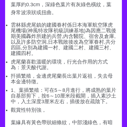
葉厚約0.3cm，深綠色葉片有灰綠色橫紋，葉
身常波浪狀或扭曲。
雲林縣虎尾鎮的建國眷村係日本海軍航空隊虎
尾機場(神風特攻隊初級訓練基地)為因應二戰後
期美國轟炸所建的兵營,內含醫院、宿舍及倉庫,
以及許多防空洞,日本戰敗後改為空軍眷村,共分
四區,分別為建國一村、建國二村、建國三村、
建國四村。
虎尾蘭喜歡溫暖的環境，行光合作用的方式
為：景天酸代謝。
扦插繁殖，金邊虎尾蘭長出葉片返祖，失去母
本金邊特徵。
1、葉插繁殖：可在5～8月進行，將成熟的葉片
自基部剪下，按6～10厘米段截開，插入素沙土
中，入土深度3厘米左右，插後放在疏陰下。
觀賞性特別強，
葉緣具有黃色帶狀細條紋，中部淺綠色，有暗