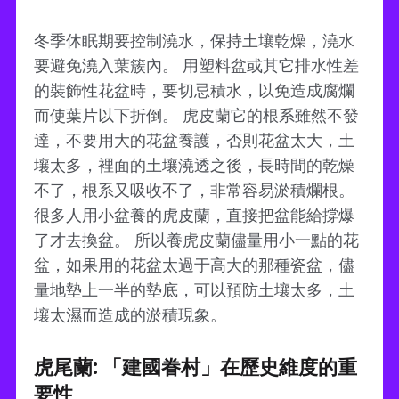
冬季休眠期要控制澆水，保持土壤乾燥，澆水
要避免澆入葉簇內。 用塑料盆或其它排水性差
的裝飾性花盆時，要切忌積水，以免造成腐爛
而使葉片以下折倒。 虎皮蘭它的根系雖然不發
達，不要用大的花盆養護，否則花盆太大，土
壤太多，裡面的土壤澆透之後，長時間的乾燥
不了，根系又吸收不了，非常容易淤積爛根。
很多人用小盆養的虎皮蘭，直接把盆能給撐爆
了才去換盆。 所以養虎皮蘭儘量用小一點的花
盆，如果用的花盆太過于高大的那種瓷盆，儘
量地墊上一半的墊底，可以預防土壤太多，土
壤太濕而造成的淤積現象。
虎尾蘭: 「建國眷村」在歷史維度的重
要性