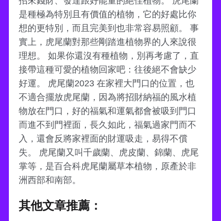
招來錢財、發達跟好能量的絕佳植物。 虎尾蘭
是種極為特別且有價值的植物，它的好處比你
想的更特別，而且完美到也非常容易照顧。 事
實上，虎尾蘭對那些剛踏進植物界的人來說很
理想。 如果你還沒有種植物，別再考慮了，直
接帶這種可愛的植物回家吧：往後絕不會缺少
好運。 虎尾蘭2023 在家裡大門口的位置，也
不適合擺放虎尾蘭，因為將招財納福的風水植
物放在門口，好的福氣和運氣都會被吸到門口
而進不到門裡面，長久如此，福氣過家門而不
入，還會反將家裡面的財運吸走，易得不償
失。 虎尾蘭又叫千歲蘭、虎皮蘭、錦蘭、虎尾
掌等，是百合科虎尾蘭屬草本植物，原產於非
洲西部和南部。
其他文章推薦：