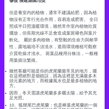
修復 獲建築園冶獎
但是養室內的植物，通常不建議給肥，因為植
物沒有正常行光合作用，容易造成肥害。 全日
照或半日照溫暖環境，雖然常作室內植物欣賞
擺放，但長期光線不足會造成葉斑褪色與葉片
軟化。 屬於多肉植物，有堅毅的生命力與耐旱
性，露地栽培不須澆水，遮雨環境種植可觀察
介質乾燥才澆水。 斑葉品種用分株法，一般種
用葉插法繁殖。
雖然客廳可能是你的虎尾蘭最常見的地方，擺
在這裡絕對是個錯誤，因為這裡是充滿最多木
頭元素的地方，而根據風水也是最多植物的地
方。
因而，冬天需讓虎尾蘭多多曬太陽，給予其充
足光照。
10、狐狸尾巴虎尾蘭：也是棒葉虎尾蘭的一個