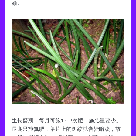
顧。
生長盛期，每月可施1～2次肥，施肥量要少。
長期只施氮肥，葉片上的斑紋就會變暗淡，故