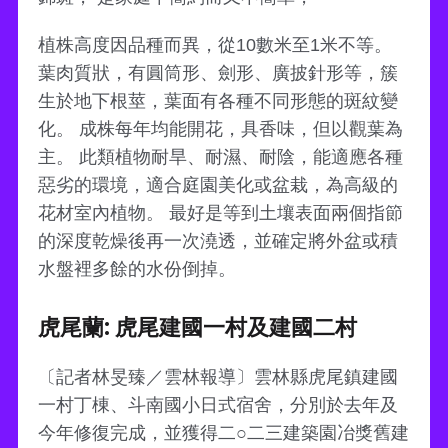
植株高度因品種而異，從10數米至1米不等。
葉肉質狀，有圓筒形、劍形、廣披針形等，簇
生於地下根莖，葉面有各種不同形態的斑紋變
化。 成株每年均能開花，具香味，但以觀葉為
主。 此類植物耐旱、耐濕、耐陰，能適應各種
惡劣的環境，適合庭園美化或盆栽，為高級的
花材室內植物。 最好是等到土壤表面兩個指節
的深度乾燥後再一次澆透，並確定將外盆或積
水盤裡多餘的水份倒掉。
虎尾蘭: 虎尾建國一村及建國二村
〔記者林旻臻／雲林報導〕雲林縣虎尾鎮建國
一村丁棟、斗南國小日式宿舍，分別於去年及
今年修復完成，並獲得二○二三建築園冶獎舊建