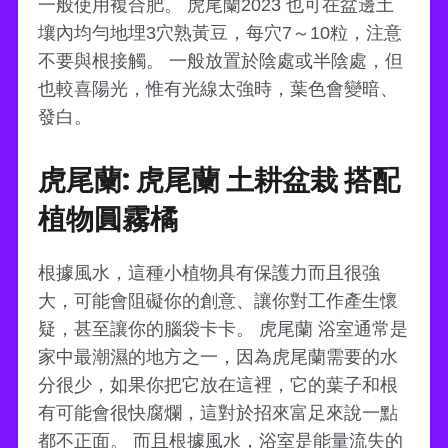
一般使用複合肥。 虎尾蘭2023 也可在盆邊土
壤內均勻地埋3穴熟黃豆，每穴7～10粒，注意
不要與根接觸。 一般放置於陰處或半陰處，但
也較喜陽光，惟有光線太強時，葉色會變暗、
發白。
虎尾蘭: 虎尾蘭 土耕盆栽 搭配
植物圓霧橘
根據風水，這種小植物具有保護力而且很強
大，可能會阻礙你的創意、讓你對工作產生懷
疑，甚至讓你的腦袋卡卡。 虎尾蘭 浴室通常是
家中最潮濕的地方之一，因為虎尾蘭需要的水
分很少，如果你把它放在這裡，它的葉子和根
有可能會很快腐爛，這對於招來富足來說一點
都不正面。 而且根據風水，浴室是能量流失的