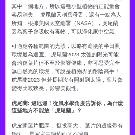
其中一個地方，所以這種小型植物的正能量會
容易消失。 虎尾蘭又稱岳母舌，還有一點為人
所知，根據美國太空總署（NASA），虎尾蘭
因為葉子會吸收有毒物，可以淨化家中空氣。
可適應各種範圍的光照，以略有遮陰的半日照
環境最為適宜。 虎尾蘭2023 太強的陽光可能
會灼傷葉片但不至於影響健康，亦可忍受完全
無自然光的環境，可說是植物界的耐陰高手！
虎尾蘭2023 但若長期沒有照射到太陽，葉片會
變得比較狹長，影響美觀性。
虎尾蘭: 避厄運！從風水學角度告訴你，為什麼
這些地方不能放「虎尾蘭」？
虎皮蘭葉片肥厚， 挺拔高大， 葉片的邊緣帶有
錦斑， 是家庭中簡約而又不簡單，