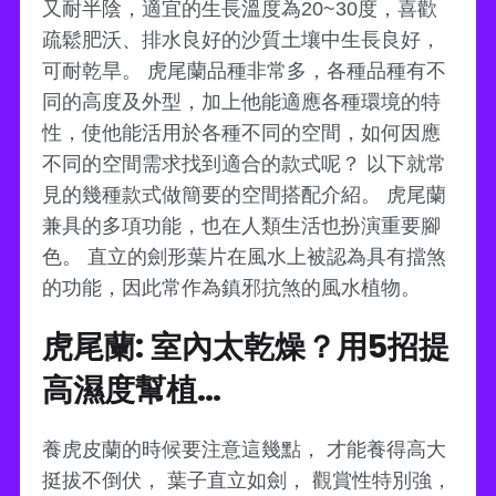
又耐半陰，適宜的生長溫度為20~30度，喜歡
疏鬆肥沃、排水良好的沙質土壤中生長良好，
可耐乾旱。 虎尾蘭品種非常多，各種品種有不
同的高度及外型，加上他能適應各種環境的特
性，使他能活用於各種不同的空間，如何因應
不同的空間需求找到適合的款式呢？ 以下就常
見的幾種款式做簡要的空間搭配介紹。 虎尾蘭
兼具的多項功能，也在人類生活也扮演重要腳
色。 直立的劍形葉片在風水上被認為具有擋煞
的功能，因此常作為鎮邪抗煞的風水植物。
虎尾蘭: 室內太乾燥？用5招提
高濕度幫植…
養虎皮蘭的時候要注意這幾點， 才能養得高大
挺拔不倒伏， 葉子直立如劍， 觀賞性特別強，