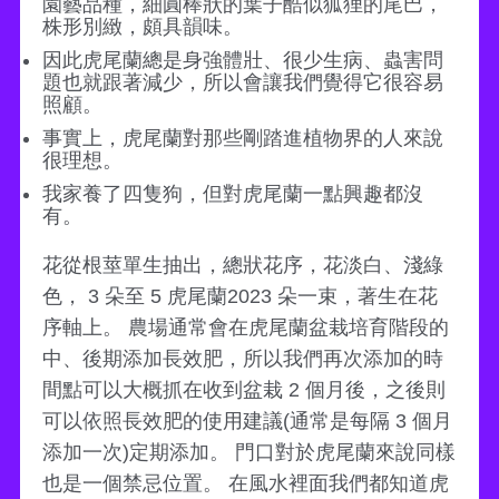
園藝品種，細圓棒狀的葉子酷似狐狸的尾巴，
株形別緻，頗具韻味。
因此虎尾蘭總是身強體壯、很少生病、蟲害問
題也就跟著減少，所以會讓我們覺得它很容易
照顧。
事實上，虎尾蘭對那些剛踏進植物界的人來說
很理想。
我家養了四隻狗，但對虎尾蘭一點興趣都沒
有。
花從根莖單生抽出，總狀花序，花淡白、淺綠
色， 3 朵至 5 虎尾蘭2023 朵一束，著生在花
序軸上。 農場通常會在虎尾蘭盆栽培育階段的
中、後期添加長效肥，所以我們再次添加的時
間點可以大概抓在收到盆栽 2 個月後，之後則
可以依照長效肥的使用建議(通常是每隔 3 個月
添加一次)定期添加。 門口對於虎尾蘭來說同樣
也是一個禁忌位置。 在風水裡面我們都知道虎