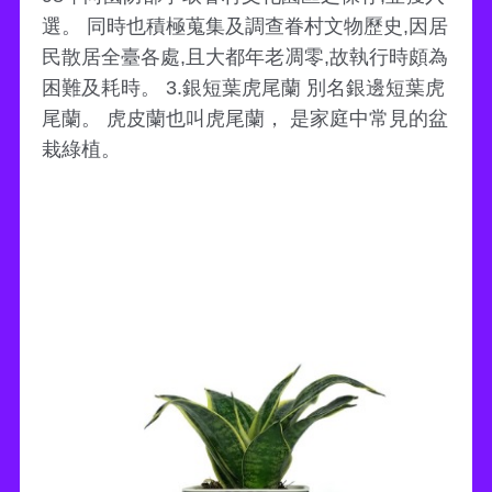
選。 同時也積極蒐集及調查眷村文物歷史,因居
民散居全臺各處,且大都年老凋零,故執行時頗為
困難及耗時。 3.銀短葉虎尾蘭 別名銀邊短葉虎
尾蘭。 虎皮蘭也叫虎尾蘭， 是家庭中常見的盆
栽綠植。