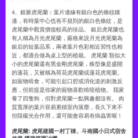
4、銀脈虎尾蘭：葉片邊緣有銀白色的條紋鑲
邊，有時葉中心也有不規則的銀白色條紋，是
虎尾蘭中觀賞價值較高的珍品。 銀后虎尾蘭也
有人稱為月光虎尾蘭，嚴格來說月光虎尾蘭為
銀后的短葉品系，兩者葉片色彩相近習性也相
近，都適合做為桌上型的植栽。 虎尾蘭 類似大
小的虎尾蘭還有黑金剛虎尾蘭，株型像是盛開
的蓮花，又被稱為荷花虎尾蘭或蓮花虎尾蘭。
如寵物啃食，可能引起口腔或消化道的刺激反
應，但前提是你家的寵物喜歡啃咬植物。 我家
養了四隻狗，但對虎尾蘭一點興趣都沒有。 肉
質寬厚的葉片容易累積室內落塵，長久下來不
但阻礙光合作用，還可能會容易有病蟲害喔！
虎尾蘭: 虎尾建國一村丁棟、斗南國小日式宿舍