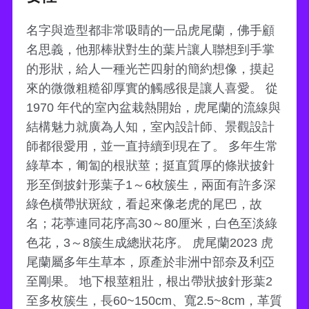
名字與造型都非常吸睛的一品虎尾蘭，佛手顧
名思義，他那棒狀對生的葉片讓人聯想到手掌
的形狀，給人一種光芒四射的簡約想像，摸起
來的微微粗糙卻厚實的觸感很是讓人喜愛。 從
1970 年代的室內盆栽熱開始，虎尾蘭的流線與
結構魅力就廣為人知，室內設計師、景觀設計
師都很愛用，並一直持續到現在了。 多年生常
綠草本，匍匐的根狀莖；挺直質厚的條狀披針
形至倒披針形葉子1～6枚簇生，兩面有許多深
綠色橫帶狀斑紋，看起來像老虎的尾巴，故
名；花葶連同花序高30～80厘米，白色至淡綠
色花，3～8簇生成總狀花序。 虎尾蘭2023 虎
尾蘭屬多年生草本，原產於非洲中部奈及利亞
至剛果。 地下根莖粗壯，根出帶狀披針形葉2
至多枚簇生，長60~150cm、寬2.5~8cm，革質