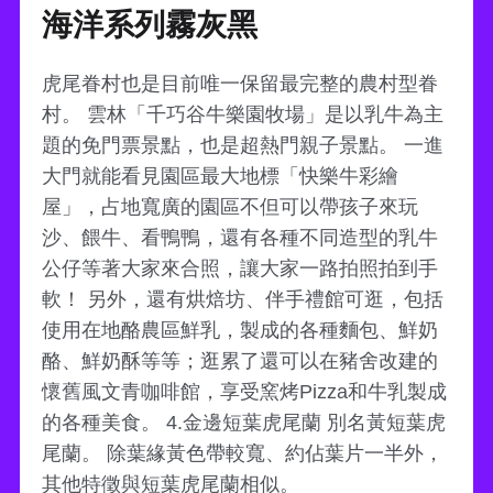
海洋系列霧灰黑
虎尾眷村也是目前唯一保留最完整的農村型眷
村。 雲林「千巧谷牛樂園牧場」是以乳牛為主
題的免門票景點，也是超熱門親子景點。 一進
大門就能看見園區最大地標「快樂牛彩繪
屋」，占地寬廣的園區不但可以帶孩子來玩
沙、餵牛、看鴨鴨，還有各種不同造型的乳牛
公仔等著大家來合照，讓大家一路拍照拍到手
軟！ 另外，還有烘焙坊、伴手禮館可逛，包括
使用在地酪農區鮮乳，製成的各種麵包、鮮奶
酪、鮮奶酥等等；逛累了還可以在豬舍改建的
懷舊風文青咖啡館，享受窯烤Pizza和牛乳製成
的各種美食。 4.金邊短葉虎尾蘭 別名黃短葉虎
尾蘭。 除葉緣黃色帶較寬、約佔葉片一半外，
其他特徵與短葉虎尾蘭相似。