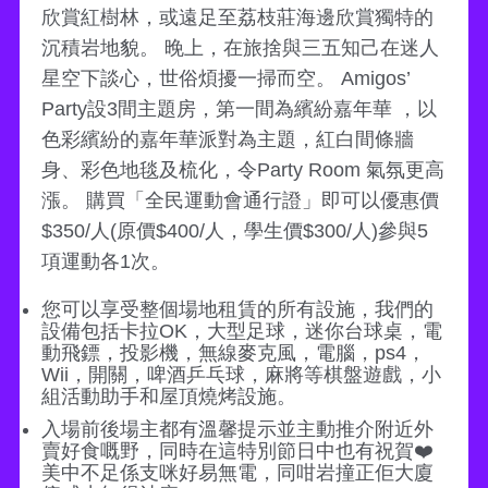
欣賞紅樹林，或遠足至荔枝莊海邊欣賞獨特的
沉積岩地貌。 晚上，在旅捨與三五知己在迷人
星空下談心，世俗煩擾一掃而空。 Amigos’
Party設3間主題房，第一間為繽紛嘉年華 ，以
色彩繽紛的嘉年華派對為主題，紅白間條牆
身、彩色地毯及梳化，令Party Room 氣氛更高
漲。 購買「全民運動會通行證」即可以優惠價
$350/人(原價$400/人，學生價$300/人)參與5
項運動各1次。
您可以享受整個場地租賃的所有設施，我們的
設備包括卡拉OK，大型足球，迷你台球桌，電
動飛鏢，投影機，無線麥克風，電腦，ps4，
Wii，開關，啤酒乒乓球，麻將等棋盤遊戲，小
組活動助手和屋頂燒烤設施。
入場前後場主都有溫馨提示並主動推介附近外
賣好食嘅野，同時在這特別節日中也有祝賀❤️
美中不足係支咪好易無電，同咁岩撞正佢大廈