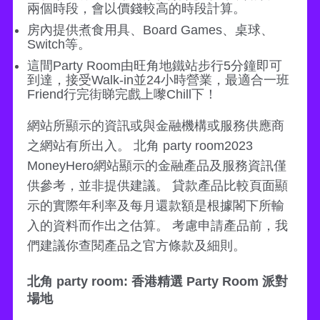
兩個時段，會以價錢較高的時段計算。
房內提供煮食用具、Board Games、桌球、
Switch等。
這間Party Room由旺角地鐵站步行5分鐘即可
到達，接受Walk-in並24小時營業，最適合一班
Friend行完街睇完戲上嚟Chill下！
網站所顯示的資訊或與金融機構或服務供應商
之網站有所出入。 北角 party room2023
MoneyHero網站顯示的金融產品及服務資訊僅
供參考，並非提供建議。 貸款產品比較頁面顯
示的實際年利率及每月還款額是根據閣下所輸
入的資料而作出之估算。 考慮申請產品前，我
們建議你查閱產品之官方條款及細則。
北角 party room: 香港精選 Party Room 派對
場地