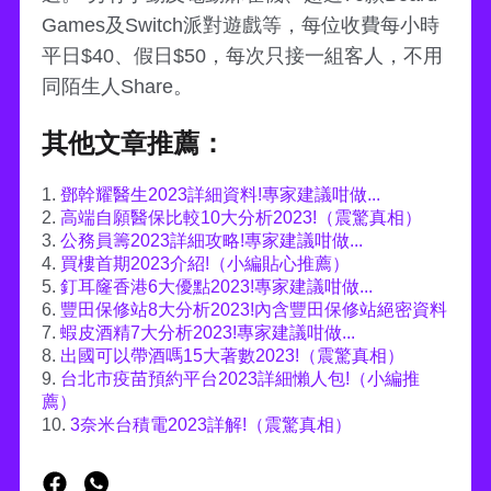
Games及Switch派對遊戲等，每位收費每小時
平日$40、假日$50，每次只接一組客人，不用
同陌生人Share。
其他文章推薦：
1.
鄧幹耀醫生2023詳細資料!專家建議咁做...
2.
高端自願醫保比較10大分析2023!（震驚真相）
3.
公務員籌2023詳細攻略!專家建議咁做...
4.
買樓首期2023介紹!（小編貼心推薦）
5.
釘耳窿香港6大優點2023!專家建議咁做...
6.
豐田保修站8大分析2023!內含豐田保修站絕密資料
7.
蝦皮酒精7大分析2023!專家建議咁做...
8.
出國可以帶酒嗎15大著數2023!（震驚真相）
9.
台北市疫苗預約平台2023詳細懶人包!（小編推
薦）
10.
3奈米台積電2023詳解!（震驚真相）