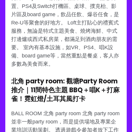
置、PS4及Switch打機區、桌球、撲克枱、影
片區及board game，飲品任飲、爆谷任食，是
Re-U等聚會的好地方。 Loft主打貼心的禮賓式
服務，無論是特式主題美食、燒烤海鮮、中式
打邊爐或西式私房菜，都滿足到酒肉朋友的需
要。 室內有基本設施，如VR、PS4、唱K設
備、board game等，當然重點是餐桌，客人亦
多數為美食而來。
北角 party room: 觀塘Party Room
推介｜11間特色主題 BBQ＋唱K＋打麻
雀！霓虹燈/土耳其風打卡
BALL ROOM 北角 party room 北角 party room
並非一般party room，而是提供場地及專業企
業培訓活動策劃。 透過遊戲令參加者放下工作