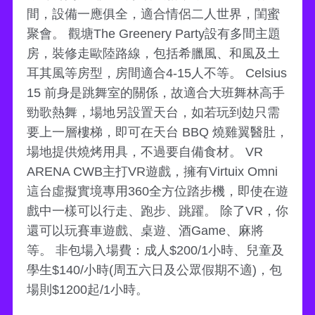
間，設備一應俱全，適合情侶二人世界，閨蜜
聚會。 觀塘The Greenery Party設有多間主題
房，裝修走歐陸路線，包括希臘風、和風及土
耳其風等房型，房間適合4-15人不等。 Celsius
15 前身是跳舞室的關係，故適合大班舞林高手
勁歌熱舞，場地另設置天台，如若玩到攰只需
要上一層樓梯，即可在天台 BBQ 燒雞翼醫肚，
場地提供燒烤用具，不過要自備食材。 VR
ARENA CWB主打VR遊戲，擁有Virtuix Omni
這台虛擬實境專用360全方位踏步機，即使在遊
戲中一樣可以行走、跑步、跳躍。 除了VR，你
還可以玩賽車遊戲、桌遊、酒Game、麻將
等。 非包場入場費：成人$200/1小時、兒童及
學生$140/小時(周五六日及公眾假期不適)，包
場則$1200起/1小時。