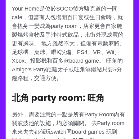
Your Home是位於SOGO後方駱克道的一間
cafe，但當有人包場開百日宴或生日會時，就
會搖身一變成為party room，店家更會自家腌
製燒烤食物及手沖特式飲品，比街外現成買的
更有風味。 地方雖然不大，但備有電動麻將、
足球機、桌球、唱K設備、PS4、VR、Wii、
Xbox、投影機和百多款board game。 旺角的
Amigo’s Party距離太子或旺角港鐵站只要5分
鐘路程，交通方便。
北角 party room: 旺角
另外，需要注意的一點是所有Party Room內有
關波波池的設施，均必須關閉。 去Party room
來來去去都係玩switch同board games 玩到