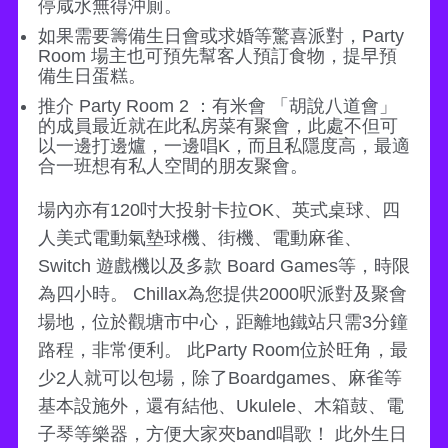
停咸水無得沖廁。
如果需要籌備生日會或求婚等驚喜派對，Party
Room 場主也可預先幫客人預訂食物，提早預
備生日蛋糕。
推介 Party Room 2 ：有米會 「胡說八道會」
的成員最近就在此私房菜有聚會，此處不但可
以一邊打邊爐，一邊唱K，而且私隱度高，最適
合一班想有私人空間的朋友聚會。
場內亦有120吋大投射卡拉OK、英式桌球、四
人美式電動氣墊球機、街機、電動麻雀、
Switch 遊戲機以及多款 Board Games等，時限
為四小時。 Chillax為您提供2000呎派對及聚會
場地，位於觀塘市中心，距離地鐵站只需3分鐘
路程，非常便利。 此Party Room位於旺角，最
少2人就可以包場，除了Boardgames、麻雀等
基本設施外，還有結他、Ukulele、木箱鼓、電
子琴等樂器，方便大家夾band唱歌！ 此外生日