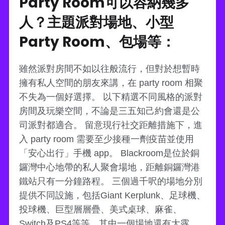
Party Room可以容納幾多
人？主題派對場地、小型
Party Room、包場等：
雖然派對房間不如以往般流行，但對於想暫時
擁有私人空間的朋友來講，在 party room 相聚
不失為一個好選擇。 以下精選不同風格的派對
房間及玩樂空間，不論是三五知己約會還是公
司派對都適合。 留意現行社交距離措施下，進
入 party room 需要至少接種一劑疫苗並使用
「安心出行」手機 app。 Blackroom是位於銅
鑼灣中心地帶的私人聚會場地，距離銅鑼灣港
鐵站只有一分鐘路程。 三個過千呎的場地分別
提供不同設施，包括Giant Kerplunk、足球機、
投球機、巨型層層疊、美式桌球、麻雀、
Switch及PS4等等，其中一個場地還有大露