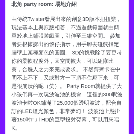
北角 party room: 場地介紹
由傳統Twister發展出來的創意3D版本扭扭樂，
玩法基本上與原版相若，不過遊戲範圍就由簡
單於地上鋪張遊戲圖，引伸至三維空間。 參加
者要根據擲出的骰仔指示，用手腳去碰觸指定
牆壁上某種顏色的圓圈。 3D的挑戰除了要更考
你的柔軟程度外，因空間較大，可以組隊比
賽，合幾人之力來完成要求。 不然齊齊卡在中
間不上不下，又或對方一下頂不住壓下來，可
是很崩潰的呢（笑）。 Party Room就提供了大
小孩們再一次玩波波池的機會，這裡的300呎波
波池卡啦OK鋪滿了25,000個透明波波，配合自
訂的LED燈光顏色，非常夢幻！ 波波池上懸掛
著150吋Full HD的巨型投射熒幕，可以用來唱
K。