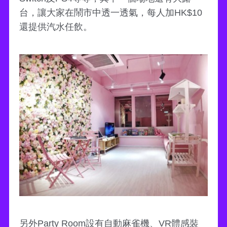
台，讓大家在鬧市中透一透氣，每人加HK$10
還提供汽水任飲。
另外Party Room設有自動麻雀機、VR體感裝