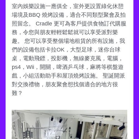
室內娛樂設施一應俱全，室外更設置綠化休憩
場境及BBQ 燒烤設備，適合不同類型聚會及拍
照留念。 Cradle 更可為客戶提供食物訂代購服
務，令您與朋友輕輕鬆鬆就可以享受派對樂
趣。 您可以享受整個場地租賃的所有設施，我
們的設備包括卡拉OK，大型足球，迷你台球
桌，電動飛鏢，投影機，無線麥克風，電腦，
ps4，Wii，開關，啤酒乒乓球，麻將等棋盤遊
戲，小組活動助手和屋頂燒烤設施。 聖誕開派
對交換禮物，朋友聚會想找個適合的地方很
難？