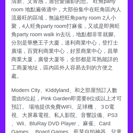
清新、文青感，適合愛攝影的您。 旺角party
room 地點遍佈適中，大部份集中在旺角區內人
流最旺的區域，無論想旺角party room 2人小
聚，4人旺角party room打麻雀，又或是即興旺
角party room walk in去玩，地點都非常就腳。
分別是華懋王子大廈，達利商業中心，登打士
廣場，百寶利商業中心，好景商業中心，昌華
商業大厦，廣發大厦等，全部都是耳熟能詳的
工商厦地址，區內區外人容易去到的方便之
處。
Modern City、KIddyland、和之部屋預訂人數
需由5位起，Pink Garden即需要8位或以上才可
預訂。 場地提供免費WiFi、足球機 、３D電
視、大屏幕電視、私人影院、音響設備、PS3
、Wii、BluRay DVD Player 、麻雀、Card
Games、 Board Games、藍芽自拍神器、兒童