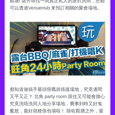
觀塘/ 葵芳尋找一間真正私人的派對房間，您都
可以透過VenueHub 來預訂相關的聚會場地。
都知道做搞手最頭痕嘅就係搵場地，究竟邊間
又平又正？ 北角 party room 跟住又可能會擔心
究竟洗唔洗同人地分享場地，費事到時又好鬼
尷尬，最好就梗係包場啦！ 除咗觀塘之外，最