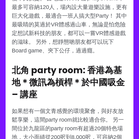
最多可容納120人，場內設大量遊樂設施，更有
巨大化遊戲，最適合一班人搞大型Party！ 其中
最吸睛的莫過於VR體感過山車，無論是怕危險
定想試新科技的朋友，都可以一嘗VR體感遊戲
的滋味。 另外，想靜態啲朋友都可以玩下
Board game、夾下公仔，過過癮。
北角 party room: 香港為基
地＊微訊為槓桿＊於中國吸金
– 講座
如果想有一個文青感覺的環境聚會，與好友放
鬆享樂，這間party room就比較適合你。 另一
間位於九龍區的party room有超過20個特色場
地，大小面績從200呎到8,000呎，可容納2個