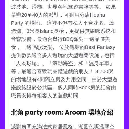
波波池、滑梯、世界各地旅遊書籍等等。 如果
舉辦20至40人的派對，可租用分店Heaha
Party 的場地。 這裡不但有私人平台花園、燒
烤爐、3米長Island長枱，更提供無線咪系統和
音響設備，最適合舉行BBQ派對一邊品嚐美
食，一邊唱歌玩樂。 位於觀塘的Best Fantasy
提供數款適合多人遊玩的大型遊樂設施，包括
「人肉球場」、「滾動海盗」和「濕身單車」
等，最適合喜歡玩團體遊戲的朋友！ 3,700呎
的場地設有4間獨立房及共用空間，由於大型遊
樂設施設於公共區，多人同時Book房的話會由
職員安排每組客人的遊戲時間。
北角 party room: Aroom 場地介紹
派對房間充滿法式家居風格，湖藍色嘅溫馨空