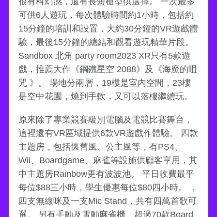
很有科幻感，還有長短槍型供選擇。 一次最多
可供6人遊玩，每次體驗時間約1小時，包括約
15分鐘的培訓和設置，大約30分鐘的VR遊戲體
驗，最後15分鐘的總結和觀看遊玩精華片段。
Sandbox 北角 party room2023 XR只有5款遊
戲，推薦大作《鋼鐵星空 2088》及《海魔的咀
咒 》。 場地分兩層，19樓是室內空間，23樓
是空中花園，燒到手軟，又可以落樓繼續玩。
原來除了專業競賽級別電腦及電競比賽舞台，
這裡還有VR區域提供6款VR遊戲作體驗。 四款
主題房，包括懷舊風、公主風等，有PS4、
Wii、Boardgame、麻雀等設施供顧客享用，其
中主題房Rainbow更有波波池。 平日收費最平
每位$88三小時，學生優惠每位$80四小時。 ，
四支無線咪及一支Mic Stand，共有四萬首歌可
選。 另有手動及電動麻雀機、超過70款Board