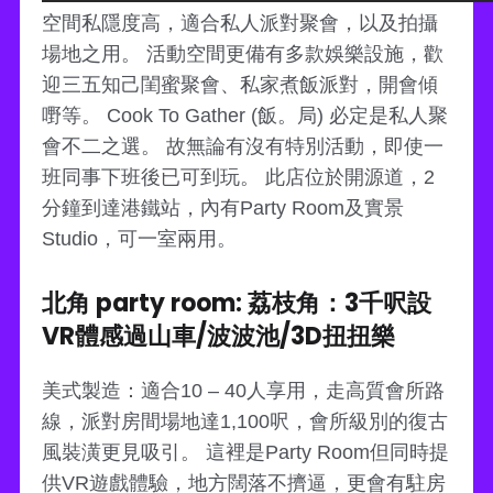
空間私隱度高，適合私人派對聚會，以及拍攝
場地之用。 活動空間更備有多款娛樂設施，歡
迎三五知己閨蜜聚會、私家煮飯派對，開會傾
嘢等。 Cook To Gather (飯。局) 必定是私人聚
會不二之選。 故無論有沒有特別活動，即使一
班同事下班後已可到玩。 此店位於開源道，2
分鐘到達港鐵站，內有Party Room及實景
Studio，可一室兩用。
北角 party room: 荔枝角：3千呎設
VR體感過山車/波波池/3D扭扭樂
美式製造：適合10 – 40人享用，走高質會所路
線，派對房間場地達1,100呎，會所級別的復古
風裝潢更見吸引。 這裡是Party Room但同時提
供VR遊戲體驗，地方闊落不擠逼，更會有駐房