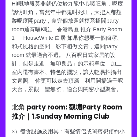
Hit嘅地段莫非就係位於九龍中心嘅旺角，呢度
話明旺角，當然年中都鬼咁死旺，大把人都想
黎呢度開party，食完個放題就梗系搵間party
room通宵唱K啦。 香港島區 推介 Party Room
1 ： HouseWhite 白居 如果你想要一個簡潔、
和式風格的空間，影下相做文青，這間party
room 就最適合不過。 八百呎日式家居的設
計，似是走進「無印良品」的示範單位，加上
室內還有書本、特色的擺設，讓人輕易拍攝出
文青照。 你更可以走去頂層，利用開揚過千呎
天台，景觀一望無際，適合與閨密小型聚會。
北角 party room: 觀塘Party Room
推介｜1.Sunday Morning Club
3）煮食設施及用具：有些情侶或閨蜜想預約小