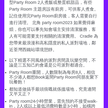
型Party Room 2人煮飯或整蛋糕甜品，有些
Party Room 主題房設有廚房，可供客人煮食。
記住使用完Party Room廚房後，客人需要自行
進行清理。 北角 party room2023 如果覺得麻
煩，你也可以事先知會場主安排清潔服務，客
人有可能需要支付相關的清潔費用。 Cradle 為
您帶來最浪漫和高私隱度的私人派對場地，鄰
近荃灣西鐵站環境憩靜。
以下精選不同風格的派對房間及玩樂空間，不
論是三五知己約會還是公司派對都適合。
Party Room重開，人數限制為每房8人，相信
不少港人都想Book返間Party Room同朋友聚下
玩餐飽！
都知道做搞手最頭痕嘅就係搵場地，究竟邊間
又平又正？
Party room24小時營業，需先預約不接受walk-
in，2人或以上最低消費時數是3小時，如橫跨