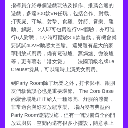
指導員介紹每個遊戲玩法及操作、推薦合適的
遊戲，多達300款VR任玩，包括合作、對戰、
打喪屍、守城、射擊、食雞、射箭、音樂、運
動、解謎。 2人即可包房進行VR體驗，亦可進
行6人對戰，1小時可體驗3-6款遊戲，有機會就
要試試4DVR動感太空艙。 這兒還有超大的豪
華開放式廚房，備有電磁爐、蒸焗爐、微波爐
等，更有著名「港女煲」——法國頂級名牌Le
Creuset煲具，可以隨時上演美女廚房。
到Party Room除了玩樂之外，打卡影相、跟朋
友們敘舊談心也是重要環節。 The Core Base
的聚會場地正正給人一種漂亮、舒服的感覺，
非常適合與好友放鬆享樂。 場內沒有典型的
Party Room遊樂設施，但有一個設備齊全的開
放式廚房，空間內還有很多小擺設，隨意拿上