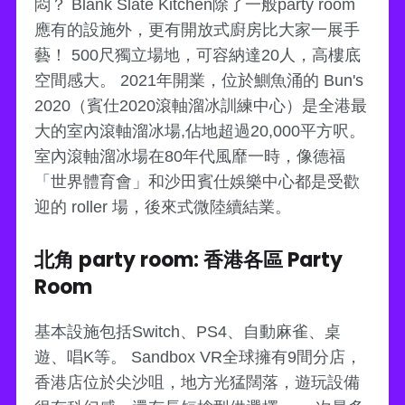
悶？ Blank Slate Kitchen除了一般party room
應有的設施外，更有開放式廚房比大家一展手
藝！ 500尺獨立場地，可容納達20人，高樓底
空間感大。 2021年開業，位於鰂魚涌的 Bun's
2020（賓仕2020滾軸溜冰訓練中心）是全港最
大的室內滾軸溜冰場,佔地超過20,000平方呎。
室內滾軸溜冰場在80年代風靡一時，像德福
「世界體育會」和沙田賓仕娛樂中心都是受歡
迎的 roller 場，後來式微陸續結業。
北角 party room: 香港各區 Party
Room
基本設施包括Switch、PS4、自動麻雀、桌
遊、唱K等。 Sandbox VR全球擁有9間分店，
香港店位於尖沙咀，地方光猛闊落，遊玩設備