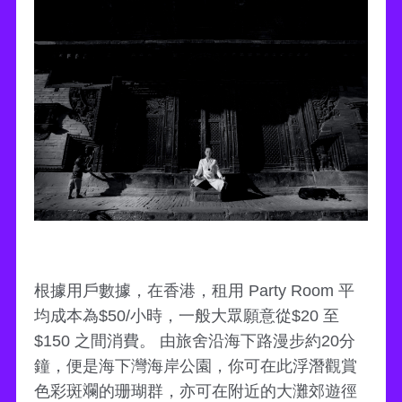
根據用戶數據，在香港，租用 Party Room 平
均成本為$50/小時，一般大眾願意從$20 至
$150 之間消費。 由旅舍沿海下路漫步約20分
鐘，便是海下灣海岸公園，你可在此浮潛觀賞
色彩斑斕的珊瑚群，亦可在附近的大灘郊遊徑