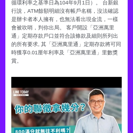
循環利率之基準日為104年9月1日）。 台新銀
行說，ATM餘額明細沒有帳戶名稱，沒法確認
是辦卡者本人擁有，也無法看出現金流，一樣
會被吹哨，判你出局。 客戶開設「亞洲萬里
通」定期存款戶口並符合該條款及細則所列出
的所有要求, 其「亞洲萬里通」定期存款將可同
時獲享0.01厘年利率及「亞洲萬里通」里數獎
賞。