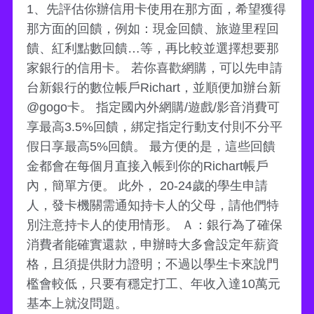
1、先評估你辦信用卡使用在那方面，希望獲得
那方面的回饋，例如：現金回饋、旅遊里程回
饋、紅利點數回饋…等，再比較並選擇想要那
家銀行的信用卡。 若你喜歡網購，可以先申請
台新銀行的數位帳戶Richart，並順便加辦台新
@gogo卡。 指定國內外網購/遊戲/影音消費可
享最高3.5%回饋，綁定指定行動支付則不分平
假日享最高5%回饋。 最方便的是，這些回饋
金都會在每個月直接入帳到你的Richart帳戶
內，簡單方便。 此外， 20-24歲的學生申請
人，發卡機關需通知持卡人的父母，請他們特
別注意持卡人的使用情形。 Ａ：銀行為了確保
消費者能確實還款，申辦時大多會設定年薪資
格，且須提供財力證明；不過以學生卡來說門
檻會較低，只要有穩定打工、年收入達10萬元
基本上就沒問題。