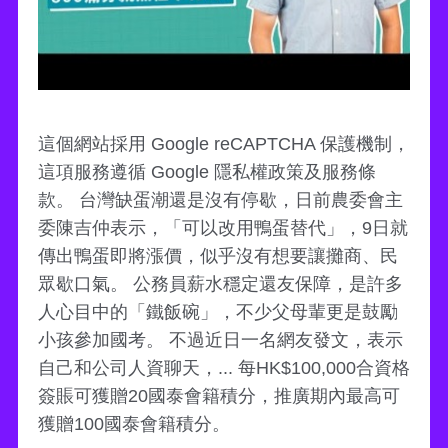
這個網站採用 Google reCAPTCHA 保護機制，
這項服務遵循 Google 隱私權政策及服務條
款。 台灣缺蛋潮還是沒有停歇，日前農委會主
委陳吉仲表示，「可以改用鴨蛋替代」，9日就
傳出鴨蛋即將漲價，似乎沒有想要讓攤商、民
眾歇口氣。 公務員薪水穩定還友保障，是許多
人心目中的「鐵飯碗」，不少父母輩更是鼓勵
小孩參加國考。 不過近日一名網友發文，表示
自己和公司人資聊天，... 每HK$100,000合資格
簽賬可獲贈20國泰會籍積分，推廣期內最高可
獲贈100國泰會籍積分。