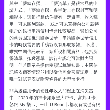
其中「薪轉存摺」、「薪資單」是很常見的申
請方式，「薪轉存摺」多半附上存摺封面和明
細影本，讓銀行相信你擁有一定資產、收入穩
定，可以順利還款。 或是可以直接向公司薪轉
帳戶的銀行申請信用卡會比較容易，譬如公司
的薪資固定匯到國泰世華，申請國泰世華信用
卡的時候需要的手續就沒有那麼繁雜。 不過，
唯獨中國信託表示，綜所稅相關資料，包括所
得清單、扣繳憑單，該行都認定可當財力證
明，但若民眾是提供稅額試算通知書，中國信
託將依個案情況並輔以徵信照會覈實認定，是
唯一對試算表提附帶條件的大型發卡行。
非高級信用卡的硬性年收入門檻正在消失當
中，2020 年的神卡如永豐大戶卡、富邦 J 卡、
彰銀 My 樂卡、玉山 U Bear 卡都沒有或僅有很