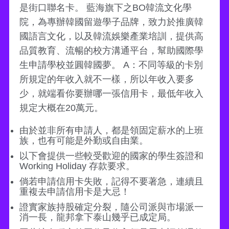
是街口聯名卡。 藍海旗下之BO韓流文化學
院，為專辦韓國留遊學子品牌，致力於推廣韓
國語言文化，以及韓流娛樂產業培訓，提供高
品質教育、流暢的校方溝通平台，幫助國際學
生申請學校並圓韓國夢。 A：不同等級的卡別
所規定的年收入就不一樣，所以年收入要多
少，就端看你要辦哪一張信用卡，最低年收入
規定大概在20萬元。
由於並非所有申請人，都是領固定薪水的上班
族，也有可能是外勤或自由業。
以下會提供一些較受歡迎的國家的學生簽證和
Working Holiday 存款要求。
倘若申請信用卡失敗，記得不要著急，連續且
重複去申請信用卡是大忌！
證實家族持股確定分裂，隨公司派與市場派一
消一長，龍邦拿下泰山幾乎已成定局。