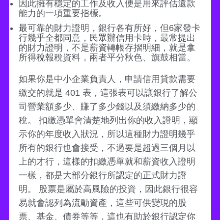
因此擁有穩定的工作及收入便是用來評估還款
能力的一項重要指標。
最可靠的財力證明，銀行各有所好，但6家發卡
行幾乎全都同意，民眾辦信用卡時，最常提出
的財力證明，不是薪資轉帳存摺明細，就是拿
所得稅報稅資料，兩者平分秋色、旗鼓相當。
如果你是中小企業負責人，申請信用貸款需要
繳交的就是 401 表，這張表可以讓銀行了解公
司營業額多少、賺了多少錢以及須繳納多少的
稅。 扣繳憑單會清楚地列出你的收入證明，顯
示你的年度收入狀況，所以這種財力證明幾乎
所有的銀行也會接受，不過要是超過三個月以
上的才行，這樣的扣繳憑單就和薪資收入證明
一樣，都是大部分銀行所認定的正式財力證
明。 股票是屬於高風險的投資，因此銀行很容
易就會認列為流動資產，這些可供變現的股
票、基金、債券等等，這也有助於銀行認定你