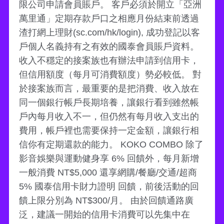
限公司申請會員賬戶。 客戶必須於開立「亞洲
萬里通」定期存款戶口之相應月份結束前透過
渣打網上理財(sc.com/hk/login), 成功登記以客
戶個人名義持有之有效的國泰會員賬戶資料。
收入不穩定的接案族也有辦法申請到信用卡，
但信用額度（每月可消費額度）勢必較低。 對
於接案族而言，最重要的是把消費、收入放在
同一個銀行帳戶長期培養，讓銀行看到雖然帳
戶內每月收入不一，但仍然有每月收入支出的
費用，帳戶裡也需要保持一定金額，讓銀行相
信你有定期還款的能力。 KOKO COMBO 除了
影音娛樂與運動健身享 6% 回饋外，每月新增
一般消費 NT$5,000 還享網購/餐廳/交通/超商
5% 國泰信用卡財力證明 回饋，前後活動的回
饋上限分別為 NT$300/月。 由於回饋通路廣
泛，建議一開始的信用卡消費可以先集中在