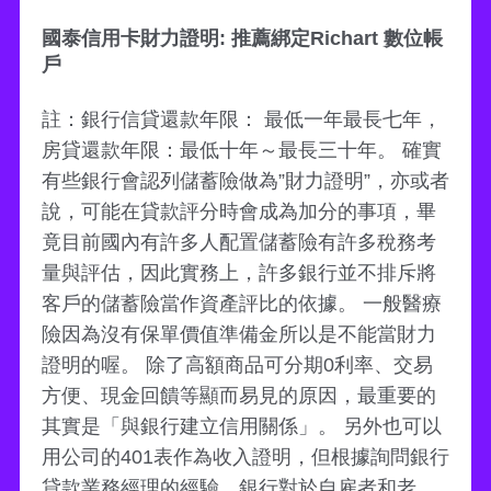
國泰信用卡財力證明: 推薦綁定Richart 數位帳
戶
註：銀行信貸還款年限： 最低一年最長七年，
房貸還款年限：最低十年～最長三十年。 確實
有些銀行會認列儲蓄險做為”財力證明”，亦或者
說，可能在貸款評分時會成為加分的事項，畢
竟目前國內有許多人配置儲蓄險有許多稅務考
量與評估，因此實務上，許多銀行並不排斥將
客戶的儲蓄險當作資產評比的依據。 一般醫療
險因為沒有保單價值準備金所以是不能當財力
證明的喔。 除了高額商品可分期0利率、交易
方便、現金回饋等顯而易見的原因，最重要的
其實是「與銀行建立信用關係」。 另外也可以
用公司的401表作為收入證明，但根據詢問銀行
貸款業務經理的經驗，銀行對於自雇者和老