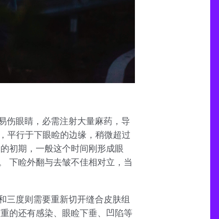
易伤眼睛，必需注射大量麻药，导
口，平行于下眼睑的边缘，稍微超过
袋的初期，一般这个时间刚形成眼
。 下睑外翻与去皱不佳相对立，当
和三度则需要重新切开缝合皮肤组
严重的还有感染、眼睑下垂、凹陷等