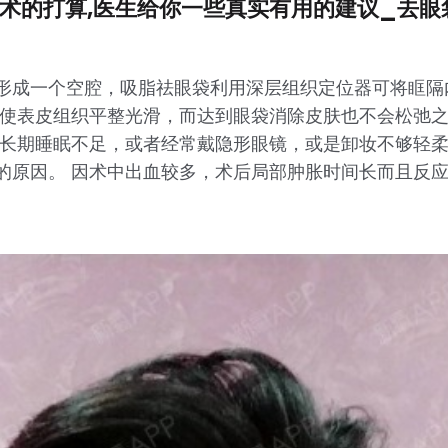
手术的打算,医生给你一些真实有用的建议_去
形成一个空腔，吸脂祛眼袋利用深层组织定位器可将眶隔
，使表皮组织平整光滑，而达到眼袋消除皮肤也不会松弛之
力长期睡眠不足，或者经常戴隐形眼镜，或是卸妆不够轻柔
的原因。 因术中出血较多，术后局部肿胀时间长而且反
。