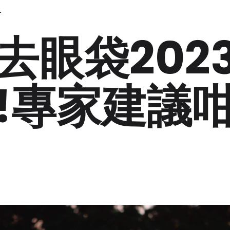
1
去眼袋202
!專家建議