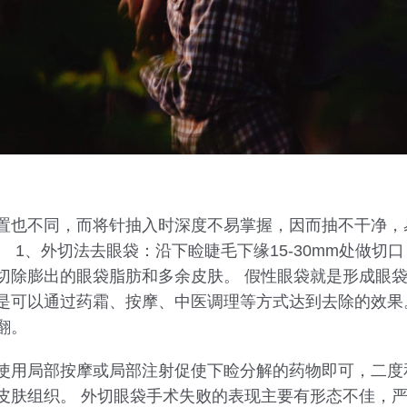
置也不同，而将针抽入时深度不易掌握，因而抽不干净，
 1、外切法去眼袋：沿下睑睫毛下缘15-30mm处做切
切除膨出的眼袋脂肪和多余皮肤。 假性眼袋就是形成眼
是可以通过药霜、按摩、中医调理等方式达到去除的效果
翻。
使用局部按摩或局部注射促使下睑分解的药物即可，二度
皮肤组织。 外切眼袋手术失败的表现主要有形态不佳，