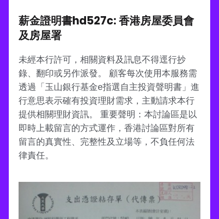
薪金證明書hd527c: 香港房屋委員會
及房屋署
未經本行許可，相關資料及訊息不得逕行抄
錄、翻印或另作派發。 顧客每次使用本服務需
透過「玉山銀行基金e指選自主投資聲明書」進
行意思表示確有投資理財需求，主動請求本行
提供相關理財資訊。 重要聲明：本討論區是以
即時上載留言的方式運作，香港討論區對所有
留言的真實性、完整性及立場等，不負任何法
律責任。