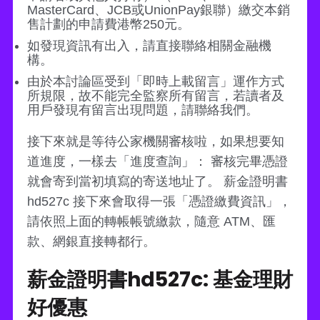
MasterCard、JCB或UnionPay銀聯）繳交本銷
售計劃的申請費港幣250元。
如發現資訊有出入，請直接聯絡相關金融機
構。
由於本討論區受到「即時上載留言」運作方式
所規限，故不能完全監察所有留言，若讀者及
用戶發現有留言出現問題，請聯絡我們。
接下來就是等待公家機關審核啦，如果想要知
道進度，一樣去「進度查詢」： 審核完畢憑證
就會寄到當初填寫的寄送地址了。 薪金證明書
hd527c 接下來會取得一張「憑證繳費資訊」，
請依照上面的轉帳帳號繳款，隨意 ATM、匯
款、網銀直接轉都行。
薪金證明書hd527c: 基金理財
好優惠