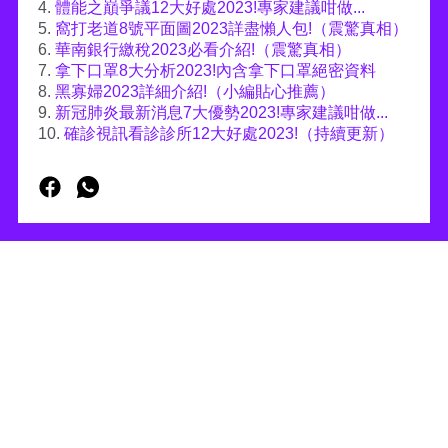
4.
體能之巔爭議12大好處2023!專家建議咁做...
5.
窩打老道8號平面圖2023詳盡懶人包!（震驚真相）
6.
華南銀行繳稅2023必看介紹!（震驚真相）
7.
拿下口罩8大分析2023!內含拿下口罩絕密資料
8.
黑寡婦2023詳細介紹!（小編貼心推薦）
9.
新冠肺炎最新消息7大優勢2023!專家建議咁做...
10.
確診視訊看診診所12大好處2023!（持續更新）