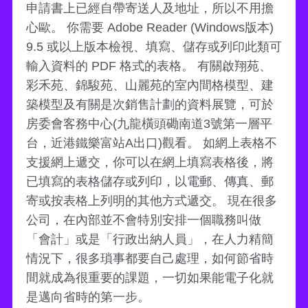
申請書上已經自帶寄送人及地址，所以不用擔
心歐。 你需要 Adobe Reader (Windows版本)
9.5 或以上版本檢視、填寫、儲存或列印此類可
輸入資料的 PDF 格式的表格。 有關啟翔苑、
彩禾苑、錦駿苑、山麗苑的室內間格模型、建
築模型及有關是次銷售計劃的資料展覽，可於
房委會客務中心(九龍橫頭磡南道3號第一層平
台，近港鐵樂富站A出口)觀看。 如網上表格不
支援網上遞交，你可以在網上填寫表格後，將
已填寫的表格儲存或列印，以電郵、傳真、郵
寄或按表格上列明的其他方式遞交。 現在很多
公司，在內部並不會特別安排一個職務叫做
「會計」或是「行政出納人員」，在人力精簡
情況下，很多瑣事都要自己處理，如何節省時
間就成為很重要的課題，一切如果能電子化就
是邁向省時的第一步。