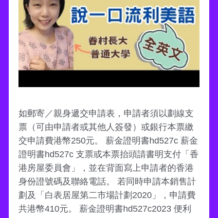
如郵寄／親身遞交申請表，申請者須以劃線支
票（可由申請者或其他人簽發）或銀行本票繳
交申請費港幣250元。 薪金證明書hd527c 薪金
證明書hd527c 支票或本票抬頭請書明支付「香
港房屋委員會」，並在背面寫上申請者的香港
身份證號碼及聯絡電話。 若同時申請本銷售計
劃及「白表居屋第二市場計劃2020」，申請費
共港幣410元。 薪金證明書hd527c2023 便利