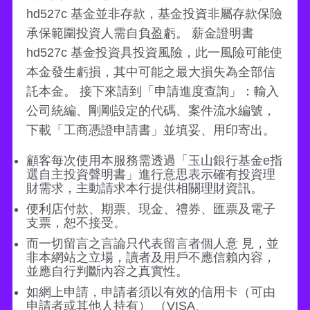
hd527c 基金並非存款，基金投資非屬存款保險
承保範圍投資人需自負盈虧。 薪金證明書
hd527c 基金投資具投資風險，此一風險可能使
本金發生虧損，其中可能之最大損失為全部信
託本金。 接下來請到「申請進度查詢」：輸入
公司統編、剛剛設定的代碼、案件流水編號，
下載「工商憑證申請書」並填妥、用印寄出。
顧客每次使用本服務需透過「玉山銀行基金e指
選自主投資聲明書」進行意思表示確有投資理
財需求，主動請求本行提供相關理財資訊。
便利店付款、期票、現金、禮券、匯票及電子
支票，恕不接受。
而一切留言之言論只代表留言者個人意 見，並
非本網站之立場，讀者及用戶不應信賴內容，
並應自行判斷內容之真實性。
如網上申請，申請者須以有效的信用卡（可由
申請者或其他人持有） （VISA、