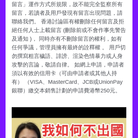
留言」運作方式所規限，故不能完全監察所有
留言，若讀者及用戶發現有留言出現問題，請
聯絡我們。 香港討論區有權刪除任何留言及拒
絕任何人士上載留言 (刪除前或不會作事先警告
及通知 )， 同時亦有不刪除留言的權利，如有
任何爭議，管理員擁有最終的詮釋權 。 用戶切
勿撰寫粗言穢語、誹謗、渲染色情暴力或人身
攻擊的言論，敬請自律。 如網上申請，申請者
須以有效的信用卡（可由申請者或其他人持
有） （VISA、MasterCard、JCB或UnionPay
銀聯）繳交本銷售計劃的申請費港幣250元。