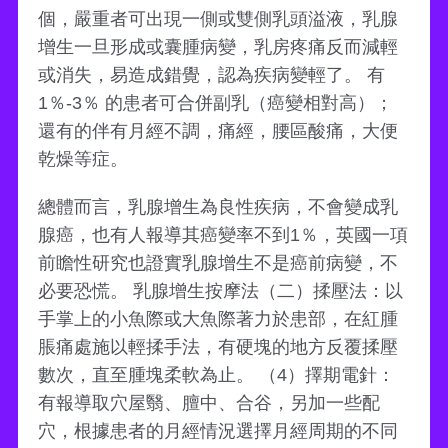
個，嚴重者可出現一側或雙側乳頭溢液，乳腺
增生一旦形成或囊腫病變，乳房疼痛反而減輕
或消失，易造成錯覺，認為疾病變輕了。 有
1％-3％ 的患者可合併副乳（癌變相對高）；
還有的伴有月經不調，痛經，腰區酸痛，大便
乾燥等症。
總體而言，乳腺增生為良性疾病，不會變成乳
腺癌，也有人報導其癌變率不到1％，英國一項
前瞻性研究也證實乳腺增生不是癌前病變，不
必要恐慌。 乳腺增生按摩法（二）揉壓法：以
手掌上的小魚際或大魚際著力於患部，在紅腫
脹痛處施以輕揉手法，有硬塊的地方反覆揉壓
數次，直至腫塊柔軟為止。 （4）擇期電針：
有報導取穴屋翳、膻中、合谷，另加一些配
穴，根據患者的月經情況選擇月經周期的不同