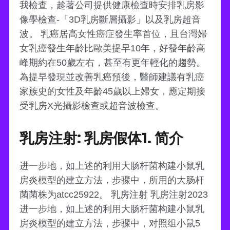
我檢查，趁著公司提供健康檢查時安排乳房影
像學檢查-「3D乳房斷層攝影」以及乳房超音
波。 乳癌居高女性癌症發生率首位，且台灣婦
女乳癌發生年齡比歐美提早10年，好發年齡高
峰期約在50歲左右，甚至有更年輕化的趨勢。
為提早發現並改善乳癌預後，醫師建議有乳癌
家族史的女性及年齡45歲以上婦女，應定期接
受乳房X光攝影檢查或超音波檢查。
乳房注射: 乳房假体1. 简介
进一步地，如上述的利用大肠杆菌构建小鼠乳
房炎模型的建立方法，步骤中，所用的大肠杆
菌菌株为atcc25922。 乳房注射 乳房注射2023
进一步地，如上述的利用大肠杆菌构建小鼠乳
房炎模型的建立方法，步骤中，对照组小鼠5