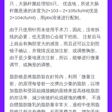
只，大肠杆菌处理组5只。 优选地，所述大肠
杆菌悬液的浓度为2×103～2×105cfu/ml(优选
2×104cfu/ml)，用pbs溶液进行配制。
由于只使用针而未使用手术刀，因此，没有拆
线的必要，也无需担心会留下疤痕。 注射后马
上就会有胸部变大的感觉，而且还可以立刻照
镜子确认，并视情况追加注射、或调整胸形。
由于是少量地逐次注射，所以，能够进行微量
调节、或胸形的调整。
脂肪槍是將脂肪裝在針筒內，利用「微量注
射」的原理每發射一次擠出少量的脂肪，以增
加脂肪和受區組織接觸的面積來提高移植脂肪
的存活率、減少術後鈣化或硬塊的機率。 不過
自體脂肪隆乳的脂肪量非常大，過程中使用脂
肪槍注射沒有優勢，反而更費力氣、增加手術