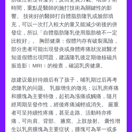
時間，重點是醫師的施打技術為關鍵性的影
響。 技術好的醫師打自體脂肪隆乳或臉部填
充，可以一次打入較大的量又能減少術後的併
發症，所以「自體脂肪隆乳使用脂肪槍不一定
比較好」。 胸部健康：假體均存有破裂風險，
部分患者可能出現發炎或身體疼痛狀況就醫才
知道假體出現問題，建議隆乳後定期做核磁共
振造影﹝MRI﹞的檢查，確認乳房健康。
故建议最好待婚后有了孩子，哺乳期过后再考
虑隆乳的问题。 乳腺增生的徵兆：以乳房疼痛
和腫塊為主要特徵，起初為漲痛或觸痛，隨月
經周期呈發作性，經後疼痛減輕或消失。 嚴重
者可呈持續性疼痛，甚至走路、活動時亦疼
痛，可向肩、背部、 腋窩、上肢放射。 囊性增
生以乳房腫塊為主要症状，腫塊可為單一或多