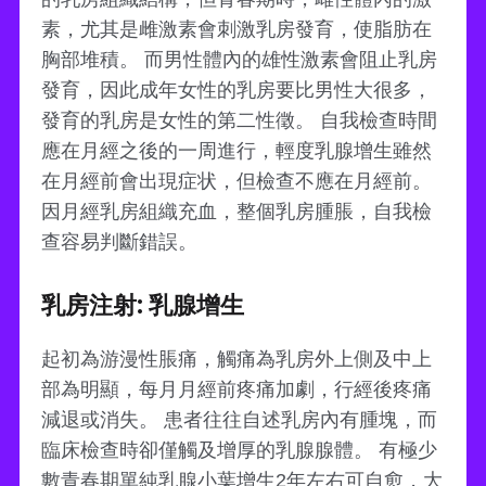
素，尤其是雌激素會刺激乳房發育，使脂肪在
胸部堆積。 而男性體內的雄性激素會阻止乳房
發育，因此成年女性的乳房要比男性大很多，
發育的乳房是女性的第二性徵。 自我檢查時間
應在月經之後的一周進行，輕度乳腺增生雖然
在月經前會出現症状，但檢查不應在月經前。
因月經乳房組織充血，整個乳房腫脹，自我檢
查容易判斷錯誤。
乳房注射: 乳腺增生
起初為游漫性脹痛，觸痛為乳房外上側及中上
部為明顯，每月月經前疼痛加劇，行經後疼痛
減退或消失。 患者往往自述乳房內有腫塊，而
臨床檢查時卻僅觸及增厚的乳腺腺體。 有極少
數青春期單純乳腺小葉增生2年左右可自愈，大