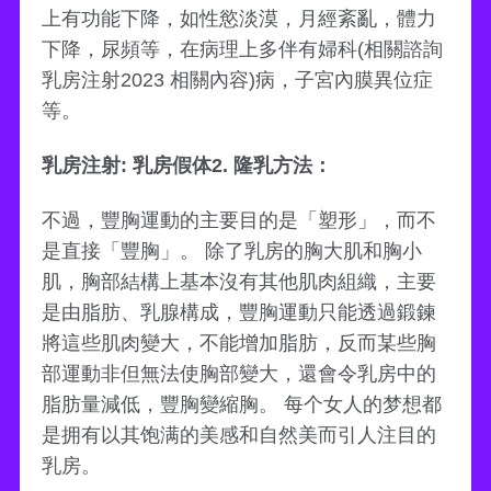
上有功能下降，如性慾淡漠，月經紊亂，體力
下降，尿頻等，在病理上多伴有婦科(相關諮詢
乳房注射2023 相關內容)病，子宮內膜異位症
等。
乳房注射: 乳房假体2. 隆乳方法：
不過，豐胸運動的主要目的是「塑形」，而不
是直接「豐胸」。 除了乳房的胸大肌和胸小
肌，胸部結構上基本沒有其他肌肉組織，主要
是由脂肪、乳腺構成，豐胸運動只能透過鍛鍊
將這些肌肉變大，不能增加脂肪，反而某些胸
部運動非但無法使胸部變大，還會令乳房中的
脂肪量減低，豐胸變縮胸。 每个女人的梦想都
是拥有以其饱满的美感和自然美而引人注目的
乳房。