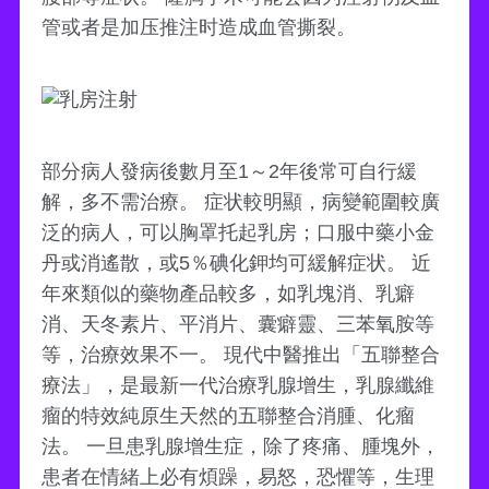
管或者是加压推注时造成血管撕裂。
部分病人發病後數月至1～2年後常可自行緩
解，多不需治療。 症状較明顯，病變範圍較廣
泛的病人，可以胸罩托起乳房；口服中藥小金
丹或消遙散，或5％碘化鉀均可緩解症状。 近
年來類似的藥物產品較多，如乳塊消、乳癖
消、天冬素片、平消片、囊癖靈、三苯氧胺等
等，治療效果不一。 現代中醫推出「五聯整合
療法」，是最新一代治療乳腺增生，乳腺纖維
瘤的特效純原生天然的五聯整合消腫、化瘤
法。 一旦患乳腺增生症，除了疼痛、腫塊外，
患者在情緒上必有煩躁，易怒，恐懼等，生理