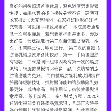
良好的術後照護首重休息，避免過度勞累影響
恢復，如果您真的擔心術後身體不適，建議可
以安排2~3天完整時間，在家好好睡覺好好補
充營養，可以讓手術效果更好。 本院患者通常
做一次就很滿意，若想要罩杯提昇更多、形狀
更好看，會建議進行第二次自體脂肪隆乳，兩
次手術間隔三個月即可進行。 第二次的自體脂
肪隆乳補脂效果會比較好，第一、手術後照顧
有經驗，二來是胸部組織因為有第一次的脂肪
填補，細胞數量變得比較多，讓二次填補的脂
肪適應能力更好。 而自體脂肪隆乳成功關鍵在
於醫師經驗技術，找對醫師能夠讓脂肪隆乳效
果更好，成功率高、副作用低，術後效果與滿
意度高。 景升診所二十多年醫美資歷，2020年
通過衛福部美容醫學品質認證，且邱正宏院長
為自體脂肪隆乳領域教授級醫師，如此完善的