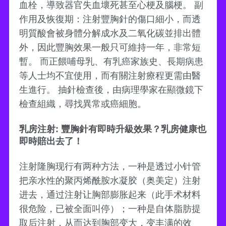
血栓，導致器官失血壞死甚至心梗及腦梗。 副
作用及恢復期：注射豐胸針的傷口細小，而透
明質酸會被身體分解成水及二氧化碳並排出體
外，因此豐胸效果一般只可維持一年，非常短
暫。 而正餵哺母乳、有乳癌家族史、長期病患
等人士均不宜使用，而有關注射療程更需由醫
生進行。 抽針檢查後，由病理學家在顯微鏡下
檢查組織，尋找異常或癌細胞。
乳房注射: 豐胸針有即時升級效果？乳房健康也
即時賠出去了！
注射隆胸现行有两种方法，一种是透过小针管
把亲水性的聚丙烯酰胺水凝胶（奥美定）注射
进去，通过注射让胸部膨胀起来（此手术材料
很危险，已被全面叫停）；一种是自体脂肪提
取后注射，从而达到胸部变大，变丰满的效