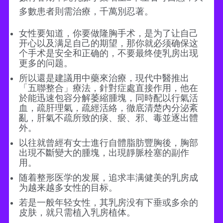
多數患者則需治療，千萬別忍著。
女性要知道，你要做隆胸手术，是为了让自己
开心以及满足自己的期望，那你就必须确保这
个手术是安全和正确的，不要最终使乳房出现
更多的问题。
所以還是建議用中藥來治療，現代中醫推出
「五聯整合」療法，針對症處直接作用，他在
於能迅速包容分解萎縮腫塊，同時配以行氣活
血，疏肝理氣，疏經活絡，徹底清楚內分泌紊
亂，肝氣不疏所致的痰、瘀、邪、毒並逐出體
外。
以往就曾經有女士進行自體脂肪豐胸後，胸部
出現不斷變大的腫塊，出現靜脈栓塞的副作
用。
随着整形医学的发展，追求丰满健美的乳房成
为越来越多女性的目标。
若是一般年轻女性，其乳房没有下垂或多余的
皮肤，就只需植入乳房植体。