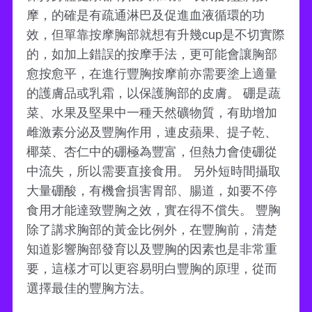
摩，的確是有疏通淋巴及促進血液循環的功
效，但單靠按摩胸部就想有升幾cup是不切實際
的，如加上錯誤的按摩手法，更可能會讓胸部
愈按愈平，在進行豐胸按摩前亦需要塗上適量
的護膚品或乳霜，以保護胸部的皮膚。 硼是蔬
菜、水果及堅果中一種天然礦物質，有助增加
雌激素分泌及豐胸作用，連皮蘋果、提子乾、
椰菜、杏仁中的硼極為豐富，但熱力會使硼從
中流失，所以需要直接食用。 另外短時間攝取
大量硼酸，有機會損害胃部、腸道，如要不停
食用才能達致豐胸之效，實在得不償失。 豐胸
除了講求胸部的黃金比例外，在豐胸前，清楚
知道影響胸部發育以及豐胸的因素也是非常重
要，這樣才可以更容易明白豐胸的原理，從而
選擇最佳的豐胸方法。