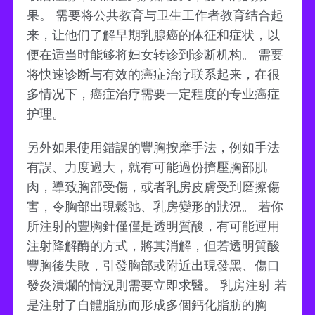
果。 需要将公共教育与卫生工作者教育结合起
来，让他们了解早期乳腺癌的体征和症状，以
便在适当时能够将妇女转诊到诊断机构。 需要
将快速诊断与有效的癌症治疗联系起来，在很
多情况下，癌症治疗需要一定程度的专业癌症
护理。
另外如果使用錯誤的豐胸按摩手法，例如手法
有誤、力度過大，就有可能過份擠壓胸部肌
肉，導致胸部受傷，或者乳房皮膚受到磨擦傷
害，令胸部出現鬆弛、乳房變形的狀況。 若你
所注射的豐胸針僅僅是透明質酸，有可能運用
注射降解酶的方式，將其消解，但若透明質酸
豐胸後失敗，引發胸部或附近出現發黑、傷口
發炎潰爛的情況則需要立即求醫。 乳房注射 若
是注射了自體脂肪而形成多個鈣化脂肪的胸