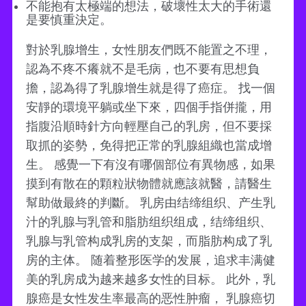
不能抱有太極端的想法，破壞性太大的手術還
是要慎重決定。
對於乳腺增生，女性朋友們既不能置之不理，
認為不疼不癢就不是毛病，也不要有思想負
擔，認為得了乳腺增生就是得了癌症。 找一個
安靜的環境平躺或坐下來，四個手指併攏，用
指腹沿順時針方向輕壓自己的乳房，但不要採
取抓的姿勢，免得把正常的乳腺組織也當成增
生。 感覺一下有沒有哪個部位有異物感，如果
摸到有散在的顆粒狀物體就應該就醫，請醫生
幫助做最終的判斷。 乳房由结缔组织、产生乳
汁的乳腺与乳管和脂肪组织组成，结缔组织、
乳腺与乳管构成乳房的支架，而脂肪构成了乳
房的主体。 随着整形医学的发展，追求丰满健
美的乳房成为越来越多女性的目标。 此外，乳
腺癌是女性发生率最高的恶性肿瘤， 乳腺癌切