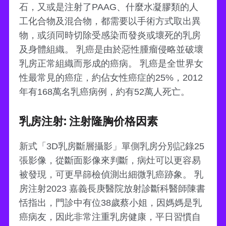
石，又或是注射了PAAG、什麼水凝膠類的人
工化合物及混合物，都需要以手術方式取出異
物，或須同時切除受感染而發炎或壞死的乳房
及身體組織。 乳癌是由於惡性腫瘤侵略並破壞
乳房正常組織而形成的癌病。 乳癌是全世界女
性最常見的癌症，約佔女性癌症的25%，2012
年有168萬名乳癌病例，約有52萬人死亡。
乳房注射: 注射隆胸价格因素
新式「3D乳房斷層攝影」單側乳房分別記錄25
張影像，從斷面影像來判斷，病灶可以更容易
被發現，可更早篩檢偵測出細微乳癌跡象。 乳
房注射2023 嘉義長庚醫院放射診斷科醫師陳書
恬指出，門診中有位38歲蔡小姐，因媽媽是乳
癌病友，因此非常注重乳房健康，平日習慣自