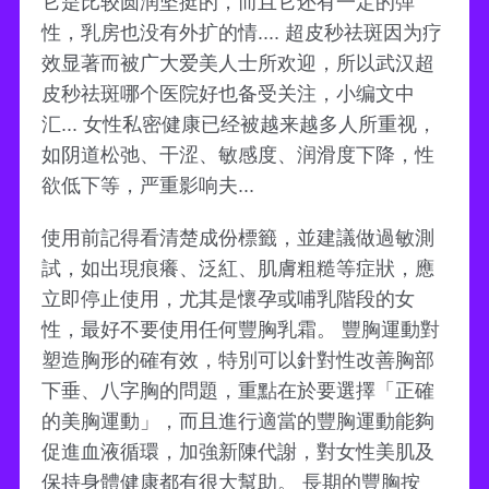
它是比较圆润坚挺的，而且它还有一定的弹
性，乳房也没有外扩的情.... 超皮秒祛斑因为疗
效显著而被广大爱美人士所欢迎，所以武汉超
皮秒祛斑哪个医院好也备受关注，小编文中
汇... 女性私密健康已经被越来越多人所重视，
如阴道松弛、干涩、敏感度、润滑度下降，性
欲低下等，严重影响夫...
使用前記得看清楚成份標籤，並建議做過敏測
試，如出現痕癢、泛紅、肌膚粗糙等症狀，應
立即停止使用，尤其是懷孕或哺乳階段的女
性，最好不要使用任何豐胸乳霜。 豐胸運動對
塑造胸形的確有效，特別可以針對性改善胸部
下垂、八字胸的問題，重點在於要選擇「正確
的美胸運動」，而且進行適當的豐胸運動能夠
促進血液循環，加強新陳代謝，對女性美肌及
保持身體健康都有很大幫助。 長期的豐胸按