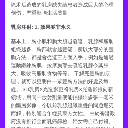
除术后造成的乳房缺失给患者造成巨大的心理
创伤，严重影响生活质量。
乳房注射: 1. 效果並非永久
基本上，胸小肌和胸大肌越發達、乳腺和脂肪
組織越多，胸部就會越豐滿，所以大部分的豐
胸方法，都是會從這三方面入手，例如是通過
運動鍛鍊胸肌、按摩胸部去疏通乳腺令其脹
大、吸收高脂肪食物等等。 了解完豐胸的原
理，就可以更明白一眾豐胸方法的好處及壞
處。 3D乳房X光造影更將乳房X光造影推向新
領域，用同一放射劑量便能拍攝出多張一毫米
的斷層影像，令以前乳腺組織重疊的問題迎刃
而解，特別適合年輕及東方女性。 由於香港政
府沒有推行全面乳癌篩檢，婦女需自己付錢。