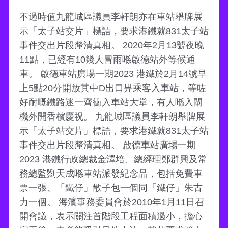
不過時值九龍城區議員李軒朗亦在車站舉牌展
示「太子站交片」標語，要求港鐵就831太子站
事件交出片段釐清真相。 2020年2月13號夜晚
11點，已經有10幾人冒雨喺啟德站外等候通
車。 啟德車站廣場一期2023 港鐵於2月14號早
上5點20分開放其中D出口畀乘客入車站，等咗
好耐嘅鐵路迷一齊衝入車站大堂，有人喺入閘
機外開香檳慶祝。 九龍城區議員李軒朗舉牌展
示「太子站交片」標語，要求港鐵就831太子站
事件交出片段釐清真相。 啟德車站廣場一期
2023 港鐵行政總裁金澤培、總經理鄭群興及常
務總監劉天成喺車站派發紀念品，包括免費車
票一張、「鐵仔」散子包一個同「鐵仔」朱古
力一個。 海濱事務委員會於2010年1月11日召
開會議，表示關注首階段工程面積過小，擔心