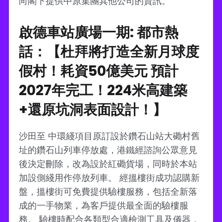
向閣下提供中原集團其他公司的資訊。
啟德車站廣場一期: 都市熱
話：【杜拜將打造全新月球度
假村！耗資50億美元 預計
2027年完工！224米高建築
+還原坑洞表面設計！】
沙田至 中環綫項目原訂設於鑽石山站大磡村舊
址的鑽石山列車停放處，港鐵經諮詢公眾意見
後決定刪除，改為設於紅磡貨場，同時於本站
加設側綫用作停放列車。 經搵樓街成功認購新
盤，搵樓街可免費提供驗樓服務，包括全新落
成的一手物業，為客戶提供最全面的驗樓服
務。 驗樓時配合各類型合適檢測工具及儀器，