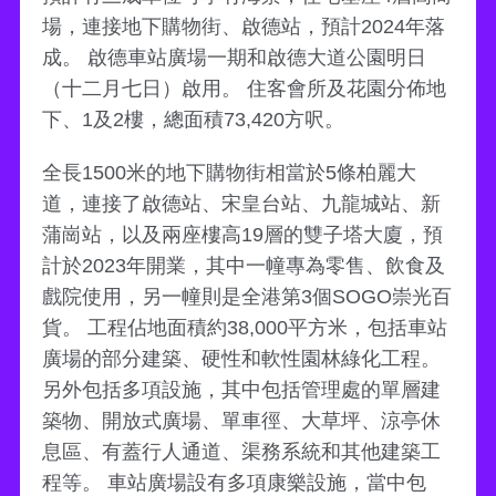
場，連接地下購物街、啟德站，預計2024年落
成。 啟德車站廣場一期和啟德大道公園明日
（十二月七日）啟用。 住客會所及花園分佈地
下、1及2樓，總面積73,420方呎。
全長1500米的地下購物街相當於5條柏麗大
道，連接了啟德站、宋皇台站、九龍城站、新
蒲崗站，以及兩座樓高19層的雙子塔大廈，預
計於2023年開業，其中一幢專為零售、飲食及
戲院使用，另一幢則是全港第3個SOGO崇光百
貨。 工程佔地面積約38,000平方米，包括車站
廣場的部分建築、硬性和軟性園林綠化工程。
另外包括多項設施，其中包括管理處的單層建
築物、開放式廣場、單車徑、大草坪、涼亭休
息區、有蓋行人通道、渠務系統和其他建築工
程等。 車站廣場設有多項康樂設施，當中包