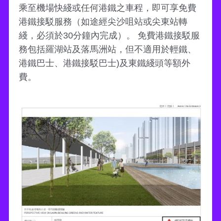
乘至機場快綫或任何港鐵之車程，即可享免費
港鐵接駁服務（如途經尖沙咀站或尖東站轉
綫，必須於30分鐘內完成）。 免費港鐵接駁服
務包括羅湖站及落馬洲站，但不適用於輕鐵、
港鐵巴士、港鐵接駁巴士)及東鐵綫頭等額外
費。