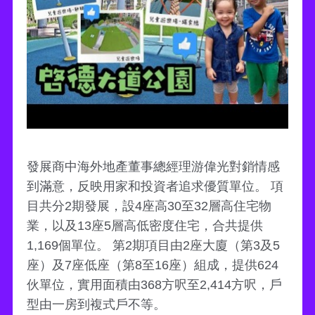
發展商中海外地產董事總經理游偉光對銷情感
到滿意，反映用家和投資者追求優質單位。 項
目共分2期發展，設4座高30至32層高住宅物
業，以及13座5層高低密度住宅，合共提供
1,169個單位。 第2期項目由2座大廈（第3及5
座）及7座低座（第8至16座）組成，提供624
伙單位，實用面積由368方呎至2,414方呎，戶
型由一房到複式戶不等。