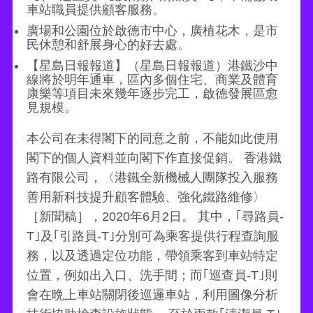
車站職員提供顧客服務。
廣場和公園位於啟德市中心，廣植花木，是市
民休憩和舒展身心的好去處。
【星島日報報道】（星島日報報道）港鐵沙中
線將於明年通車，區內多個住宅、商業及體育
康樂等項目未來幾年逐步完工，啟德發展區愈
見規模。
本公司在未得閣下的同意之前，不能如此使用
閣下的個人資料並向閣下作直接促銷。 香港鐵
路有限公司，〈港鐵全新機械人團隊投入服務
善用新科技提升顧客體驗、強化鐵路維修〉
［新聞稿］，2020年6月2日。 其中，｢尋路員-
T｣及｢引路員-T｣分別可為乘客提供行程查詢服
務，以及透過定位功能，帶領乘客到車站特定
位置，例如出入口、洗手間；而｢巡查員-T｣則
會在晩上車站關閉後巡邏車站，利用圖像分析