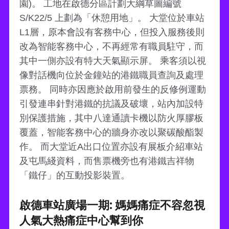
園)。 工地在啟德分區計劃大綱草圖編號
S/K22/5 上劃為「休憩用地」。 大堂位於車站
L1層，原本會設有客務中心，但投入服務後則
改為智能客務中心，不再經常有職員駐守，而
其中一側亦設有特大天氣顯示屏。 乘客須以視
像對話機向位於金鐘站的港鐵職員查詢及處理
票務。 同時亦因應於啟用前發生的反修例運動
引發連串針對港鐵的抗議及破壞，站內加設特
別保護措施，其中八達通讀卡機以防火厚膠板
覆蓋，智能客務中心的牆身亦改以聚碳酸酯製
作。 而大堂近A出口位置亦設有展板介紹車站
及屯馬綫資料，而售票機旁也有港鐵吉祥物
「鐵仔」的互動投影裝置。
啟德車站廣場一期: 媽媽痛症不容忽視
人氣大熱痛症中心幫到你