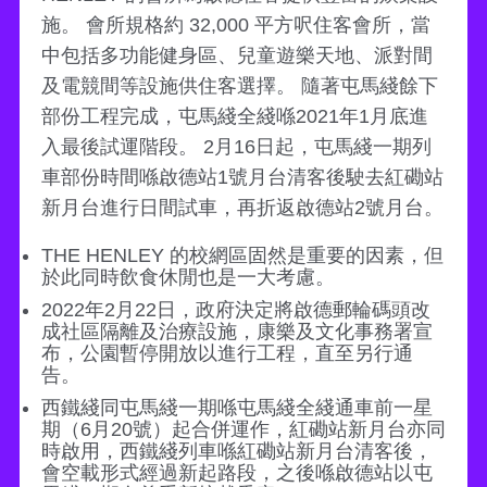
施。 會所規格約 32,000 平方呎住客會所，當
中包括多功能健身區、兒童遊樂天地、派對間
及電競間等設施供住客選擇。 隨著屯馬綫餘下
部份工程完成，屯馬綫全綫喺2021年1月底進
入最後試運階段。 2月16日起，屯馬綫一期列
車部份時間喺啟德站1號月台清客後駛去紅磡站
新月台進行日間試車，再折返啟德站2號月台。
THE HENLEY 的校網區固然是重要的因素，但
於此同時飲食休閒也是一大考慮。
2022年2月22日，政府決定將啟德郵輪碼頭改
成社區隔離及治療設施，康樂及文化事務署宣
布，公園暫停開放以進行工程，直至另行通
告。
西鐵綫同屯馬綫一期喺屯馬綫全綫通車前一星
期（6月20號）起合併運作，紅磡站新月台亦同
時啟用，西鐵綫列車喺紅磡站新月台清客後，
會空載形式經過新起路段，之後喺啟德站以屯