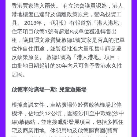
香港買家購入兩伙。 有立法會議員認為，港人
港地樓盤已違背及偏離政策原意，變為投資工
具。 2018年，《明報》有報道指「港人港地」
住宅項目啟德1號有超過8成單位獲准轉售出
租，議員譚文豪質疑啟德1號買家是否真的把單
位作自住用途，並質疑批准大量租售申請是違
反政策原意。 啟德1號為「港人港地」項目，
由批地日期起計的30年內只可售予香港永久性
居民。
啟德車站廣場一期: 兒童遊樂場
根據會議文件，車站廣場位於舊啟德機場北停
機坪，佔地約12公頃，圍繞沙田至中環線(沙中
線)啟德站，並連接毗鄰發展項目，包括多幅住
宅及商業用地、休憩用地及啟德體育園(體育