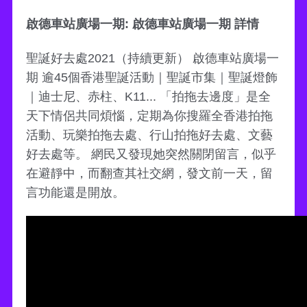
啟德車站廣場一期: 啟德車站廣場一期 詳情
聖誕好去處2021（持續更新） 啟德車站廣場一
期 逾45個香港聖誕活動｜聖誕市集｜聖誕燈飾
｜迪士尼、赤柱、K11... 「拍拖去邊度」是全
天下情侶共同煩惱，定期為你搜羅全香港拍拖
活動、玩樂拍拖去處、行山拍拖好去處、文藝
好去處等。 網民又發現她突然關閉留言，似乎
在避靜中，而翻查其社交網，發文前一天，留
言功能還是開放。