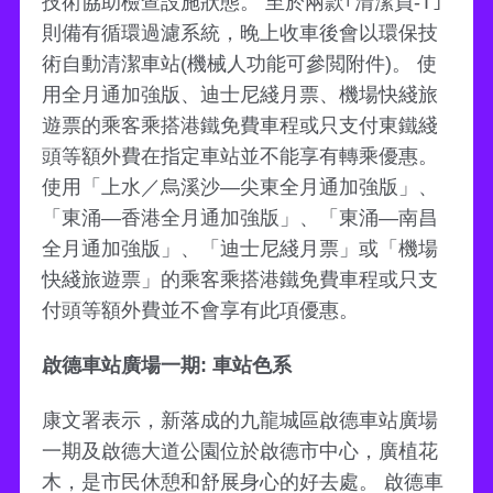
技術協助檢查設施狀態。 至於兩款｢清潔員-T｣
則備有循環過濾系統，晚上收車後會以環保技
術自動清潔車站(機械人功能可參閲附件)。 使
用全月通加強版、迪士尼綫月票、機場快綫旅
遊票的乘客乘搭港鐵免費車程或只支付東鐵綫
頭等額外費在指定車站並不能享有轉乘優惠。
使用「上水／烏溪沙—尖東全月通加強版」、
「東涌—香港全月通加強版」、「東涌—南昌
全月通加強版」、「迪士尼綫月票」或「機場
快綫旅遊票」的乘客乘搭港鐵免費車程或只支
付頭等額外費並不會享有此項優惠。
啟德車站廣場一期: 車站色系
康文署表示，新落成的九龍城區啟德車站廣場
一期及啟德大道公園位於啟德市中心，廣植花
木，是市民休憩和舒展身心的好去處。 啟德車