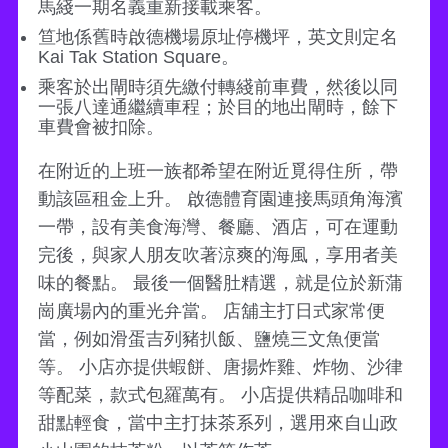
馬綫一期名義重新接載乘客。
笪地係舊時啟德機場原址停機坪，英文則定名
Kai Tak Station Square。
乘客於出閘時須先繳付轉綫前車費，然後以同
一張八達通繼續車程；於目的地出閘時，餘下
車費會被扣除。
在附近的上班一族都希望在附近覓得住所，帶
動該區租金上升。 啟德體育園連接馬頭角海濱
一帶，設有美食海灣、餐廳、酒店，可在運動
完後，與家人朋友吹著涼爽的海風，享用者美
味的餐點。 最後一個醫肚精選，就是位於新蒲
崗廣場內的重光弁當。 店舖主打日式家常便
當，例如滑蛋吉列豬扒飯、鹽燒三文魚便當
等。 小店亦提供蝦餅、唐揚炸雞、炸物、沙律
等配菜，款式包羅萬有。 小店提供精品咖啡和
甜點輕食，當中主打抹茶系列，選用來自山政