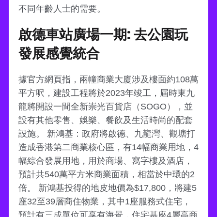
不同年齡人士的需要。
啟德車站廣場一期: 去公園玩
發展感覺統合
據官方網頁指，兩幢商業大廈涉及樓面約108萬
平方呎，建設工程將於2023年竣工，屆時東九
龍將開設一間全新崇光百貨店（SOGO），並
設有其他零售、娛樂、餐飲及生活時尚的配套
設施。 新鴻基：政府將啟德、九龍灣、觀塘打
造成香港第二商業核心區，有14幅商業用地，4
幅綜合發展用地，用於商場、寫字樓及酒店，
預計共540萬平方米商業面積，相當於中環的2
倍。 新鴻基投得的地皮地價為$17,800，將建5
座32至39層商住物業，其中1座服務式住宅，
預計有三成單位可享有海景，住宅基座4層高商