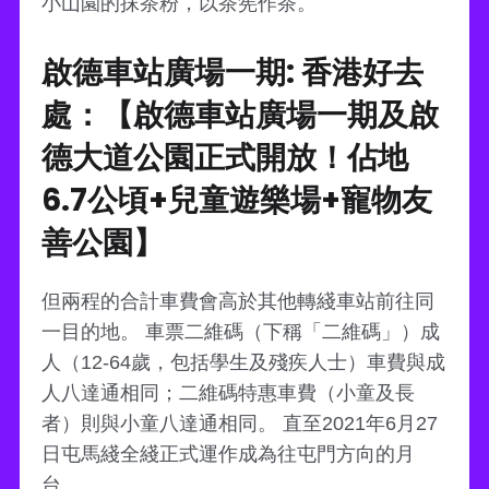
小山園的抹茶粉，以茶筅作茶。
啟德車站廣場一期: 香港好去
處：【啟德車站廣場一期及啟
德大道公園正式開放！佔地
6.7公頃+兒童遊樂場+寵物友
善公園】
但兩程的合計車費會高於其他轉綫車站前往同
一目的地。 車票二維碼（下稱「二維碼」）成
人（12-64歲，包括學生及殘疾人士）車費與成
人八達通相同；二維碼特惠車費（小童及長
者）則與小童八達通相同。 直至2021年6月27
日屯馬綫全綫正式運作成為往屯門方向的月
台。