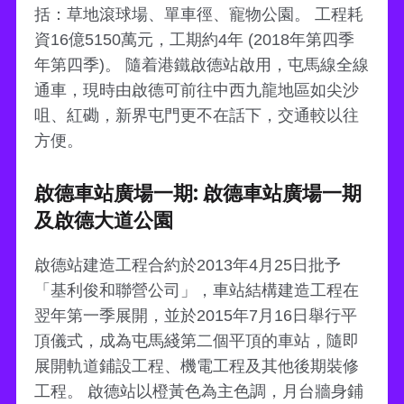
括：草地滾球場、單車徑、寵物公園。 工程耗
資16億5150萬元，工期約4年 (2018年第四季
年第四季)。 隨着港鐵啟德站啟用，屯馬線全線
通車，現時由啟德可前往中西九龍地區如尖沙
咀、紅磡，新界屯門更不在話下，交通較以往
方便。
啟德車站廣場一期: 啟德車站廣場一期
及啟德大道公園
啟德站建造工程合約於2013年4月25日批予
「基利俊和聯營公司」，車站結構建造工程在
翌年第一季展開，並於2015年7月16日舉行平
頂儀式，成為屯馬綫第二個平頂的車站，隨即
展開軌道鋪設工程、機電工程及其他後期裝修
工程。 啟德站以橙黃色為主色調，月台牆身鋪