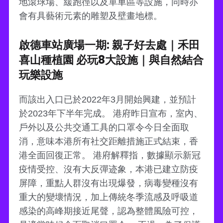
地滾球場、緩跑徑以及單車區等設施，同時亦
會有具藝術元素的雕塑及壁畫地標。
啟德車站廣場一期: 親子好去處｜禾田
喜山種植園 必玩8大設施｜與自然結合
玩樂設施
而該出入口已於2022年3月開始興建，並預計
於2023年下半年完成。 港府昨日宣布，室內、
戶外以及公共交通工具的口罩令今日全面取
消，意味本港所有社交距離措施正式結束，香
港全面回復正常。 港府解釋指，數據顯示新冠
疫情受控、沒有大反彈迹象，本港已建立防疫
屏障，重點人群沒有出現爆發，病毒變種沒有
重大的變壞情況，加上傳統冬季流感及呼吸道
感染的高峰期接近尾聲，認為整體風險可控，