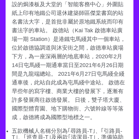
設的焗漆板及大堂的「智能客務中心」外圍貼
紙上印有地鐵公司退休建築師區傑棠書寫的站
名書法大字，是首批非屬於原地鐵系統而印有
書法字的車站。 啟德站（Kai Tak 啟德車站廣
場一期 Station）是港鐵屯馬綫其中一個車站，
位於啟德協調道與沐安街之間，啟德車站廣場
下方，為一座深兩層的地底車站，2020年2月
14日屯馬綫一期通車當日至2021年6月26日期
間是九龍端總站。 2021年6月27日屯馬綫全綫
通車後，此站自此成為屯馬綫中途站。 啟德在
早些年的寫字樓、商業大樓的發展下，逐漸有
許多發展商往啟德發展。 日後，雙子塔大廈、
國際型體育園、地下購物街、六號幹線等等落
成，啟德將成為國際型地標之一。
五款機械人名稱分別為｢尋路員-T｣、｢引路員-
T｣、｢巡查員-T｣及兩款｢清潔員-T｣，準備協助