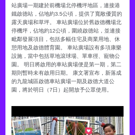
站廣場一期建於前機場北停機坪地區，連接港
鐵啟德站，佔地約3.5公頃，提供了寬敞優質的
露天廣場和草坪。 車站廣場位於舊啟德機場北
停機坪，佔地約12公頃，圍繞啟德站，並連接
毗鄰發展項目，包括多幅住宅及商業用地、休
憩用地及啟德體育園。 車站廣場設有多項康樂
設施，當中包括草地滾球場、單車徑、寵物公
園。 明日將啟用的車站廣場便是第一期，第二
期則暫時未有啟用日期。 康文署宣布，新落成
的九龍城區啟德車站廣場一期及啟德大道公
園，將於明日（7日）起開放予公眾使用。