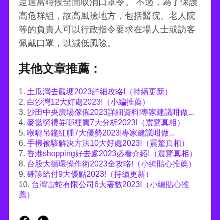
是適當時候全面取消口罩令。 不過，為了保護
高危群組，故高風險地方，包括醫院、老人院
等的負責人可以行政指令要求在場人士或訪客
佩戴口罩，以減低風險。
其他文章推薦：
1.
土瓜灣去觀塘2023詳細攻略!（持續更新）
2.
白沙灣12大好處2023!（小編推薦）
3.
沙田中央廣場傢俬2023詳細資料!專家建議咁做...
4.
麥當勞禮券哪裡買7大分析2023!（震驚真相）
5.
喉嚨吊鐘紅腫7大優勢2023!專家建議咁做...
6.
手機被駭解決方法10大好處2023!（震驚真相）
7.
香港shopping好去處2023必看介紹!（震驚真相）
8.
台股大循環操作術2023全攻略!（小編貼心推薦）
9.
確診給付9大優點2023!（持續更新）
10.
台灣雷蛇有限公司6大著數2023!（小編貼心推
薦）