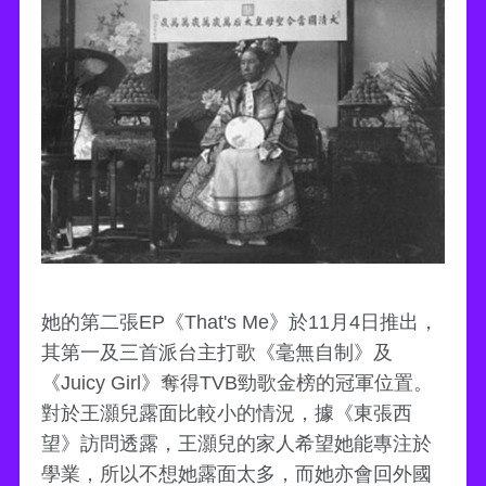
她的第二張EP《That's Me》於11月4日推出，
其第一及三首派台主打歌《毫無自制》及
《Juicy Girl》奪得TVB勁歌金榜的冠軍位置。
對於王灝兒露面比較小的情況，據《東張西
望》訪問透露，王灝兒的家人希望她能專注於
學業，所以不想她露面太多，而她亦會回外國