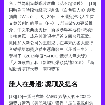
角，並為劇集獻唱片尾曲《花不起溫暖》，[16]
同時為同時段無綫電視劇集《白色強人II》獻唱
插曲《Wish》。 8月30日，王灝兒推出人生首
支參與創作的單曲《FF》，該曲於903專業推
介、中文歌曲龍虎榜、新城勁爆本地榜和勁歌
金榜奪冠，成為其歌唱生涯首支四台冠軍歌。
剛剛加入新公司的王灝兒，在年末的各大流行
音樂樂壇頒獎典禮中憑藉歌曲《矛盾一生》，
奪得了《2015年度YAHOO!搜尋人氣大獎》
「人氣歌曲」和《新城勁爆頒獎禮2015》「新
城勁爆演繹大獎」兩項獎項。
誰人在身邊: 獎項及提名
[18][19]王灝兒亦於《AEG 娛樂人氣王2022》
頒獎典禮憑《美麗戰場》獲得「最佳電視劇集