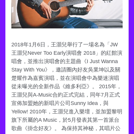
2018年1月6日，王灝兒舉行了一場名為「JW
王灝兒Never Too Early演唱會 2018」的紅館演
唱會，並推出演唱會的主題曲《I Just Wanna
Stay With You》，邀請圈內好友吳業坤以及關
楚耀作為嘉賓演唱，並在演唱會中為樂迷演唱
從未曝光的全新作品《維多利亞》。 2015年，
王灝兒與A-Music合約正式完結，同年7月正式
宣佈加盟她的新唱片公司Sunny Idea，與
Yellow! 2010年，王灝兒進入樂壇，並加盟黎明
旗下所屬的A Music，於5月發表其第一首派台
歌曲《掛念好友》。 為保持其神秘，其唱片公