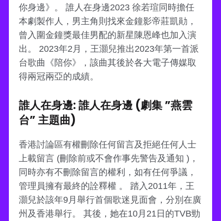
你身邊》。 誰人在身邊2023 徐若瑄同時擔任
本劇製作人，男主角則找來金鐘影帝莊凱勛，
曾入圍金鐘獎最佳男配的新星陳恩峰也加入演
出。 2023年2月，王灝兒推出2023年第一首派
台歌曲《陪你》，該曲其後於各大電子傳媒取
得兩冠兩亞的成績。
誰人在身邊: 誰人在身邊 (劇集 ”燕雲
台” 主題曲)
香港討論區有權刪除任何留言及拒絕任何人士
上載留言 (刪除前或不會作事先警告及通知 )，
同時亦有不刪除留言的權利，如有任何爭議，
管理員擁有最終的詮釋權 。 踏入2011年，王
灝兒於該年9月舉行首個歌迷見面會，分別在廣
州及香港舉行。 其後，她在10月21日的TVB勁