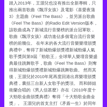
踏入2013年，王灝兒也沒有推出全新專輯，只
推出兩首歌曲《飄浮女孩》及電影《喜愛夜蒲
3》主題曲《Feel The Bass》，並另派台歌曲
《Feel The Bass》的Radio Edit Version版本，
該歌曲成為了新城流行音樂榜的派台冠軍歌，
歌曲《飄浮女孩》成功進佔多個電台流行音樂
榜的前幾位。 在年末的各大流行音樂樂壇頒獎
典禮中，奪得了新城勁爆頒獎禮新城勁爆人氣
歌手獎與第9屆「勁歌王」全球華人樂壇音樂盛
典最佳跳舞歌手，歌曲《Feel The Bass》則奪
得新城勁爆頒獎禮新城勁爆跳舞歌曲。 然而其
後，王灝兒於2010年尾再度回港出席樂壇頒獎
典禮，囊括三台新人女歌手的獎項。 而和師姐
衛蘭合唱的《男人信甚麼》亦在《2010年度十
大勁歌金曲頒獎典禮》奪得「十大勁歌金曲金
獎」。 王灝兒的首支主打《矛盾一生》於同年