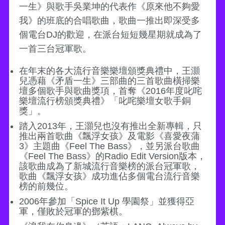
一生》與歌手吳業坤的代表作《原來他不夠愛
我》的班底的合唱歌曲，歌曲一推出即深受多
個電台DJ的歡迎，在派台短短幾星期就成為了
一首三台冠軍歌。
在年末的各大流行音樂樂壇頒獎典禮中，王灝
兒憑藉《矛盾一生》三部曲的三首歌曲橫掃樂
壇多個歌手與歌曲獎項，首奪《2016年度叱咤
樂壇流行榜頒獎典禮》「叱咤樂壇女歌手銅
獎」。
踏入2013年，王灝兒也沒有推出全新專輯，只
推出兩首歌曲《飄浮女孩》及電影《喜愛夜蒲
3》主題曲《Feel The Bass》，並另派台歌曲
《Feel The Bass》的Radio Edit Version版本，
該歌曲成為了新城流行音樂榜的派台冠軍歌，
歌曲《飄浮女孩》成功進佔多個電台流行音樂
榜的前幾位。
2006年參加「Spice It Up 學園祭」並獲得亞
軍，僅敗於冠軍的鄧紫棋。