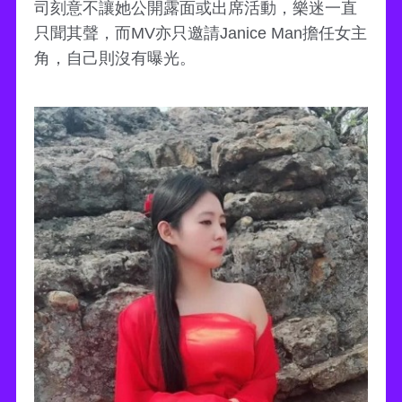
司刻意不讓她公開露面或出席活動，樂迷一直
只聞其聲，而MV亦只邀請Janice Man擔任女主
角，自己則沒有曝光。