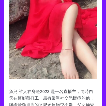
魚兒 誰人在身邊2023 是一名直播主，同時白
天在檳榔攤打工，患有嚴重社交恐慌症的他，
與經營雞排店的父親矛盾衝突不斷，父女倆愛