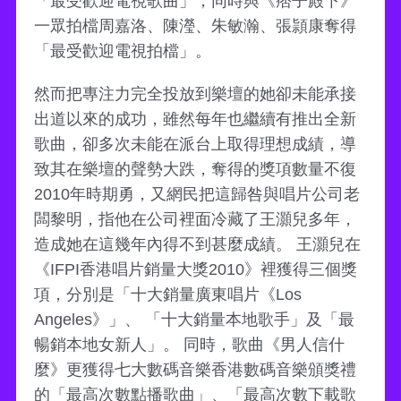
「最受歡迎電視歌曲」，同時與《痞子殿下》
一眾拍檔周嘉洛、陳瀅、朱敏瀚、張頴康奪得
「最受歡迎電視拍檔」。
然而把專注力完全投放到樂壇的她卻未能承接
出道以來的成功，雖然每年也繼續有推出全新
歌曲，卻多次未能在派台上取得理想成績，導
致其在樂壇的聲勢大跌，奪得的獎項數量不復
2010年時期勇，又網民把這歸咎與唱片公司老
闆黎明，指他在公司裡面冷藏了王灝兒多年，
造成她在這幾年內得不到甚麼成績。 王灝兒在
《IFPI香港唱片銷量大獎2010》裡獲得三個獎
項，分別是「十大銷量廣東唱片《Los
Angeles》」、 「十大銷量本地歌手」及「最
暢銷本地女新人」。 同時，歌曲《男人信什
麼》更獲得七大數碼音樂香港數碼音樂頒獎禮
的「最高次數點播歌曲」、「最高次數下載歌