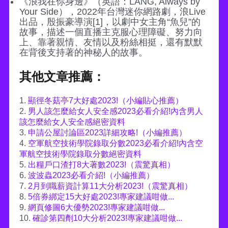
《浪我在你身邊》（英語：LANG, Always by
Your Side），2022年台灣迷你網路劇，浪Live
出品，殷振豪導演[1]，以劇中女主角“魚兒”的
故事，描述一個直播主克服心理障礙、努力向
上、靠著親情、友情以及粉絲相挺，還有默默
在背後支持著的神秘人的故事。
其他文章推薦：
1.
顯徑冬菇亭7大好處2023!（小編貼心推薦）
2.
男人該怎麼給女人安全感2023必看介紹!內含男人
該怎麼給女人安全感絕密資料
3.
申請公屋討論區2023詳細攻略!（小編推薦）
4.
空軍航空技術學院錄取分數2023必看介紹!內含空
軍航空技術學院錄取分數絕密資料
5.
出糧戶口渣打8大著數2023!（震驚真相）
6.
波波蟲2023必看介紹!（小編推薦）
7.
2月到職薪資計算11大分析2023!（震驚真相）
8.
5倍券綁定15大好處2023!專家建議咁做...
9.
網頁修圖6大優勢2023!專家建議咁做...
10.
確診第四劑10大分析2023!專家建議咁做...