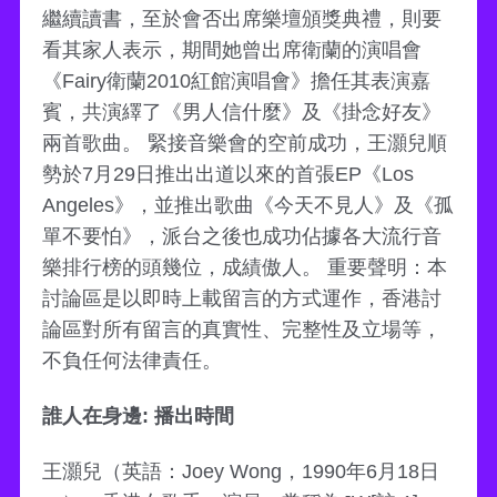
繼續讀書，至於會否出席樂壇頒獎典禮，則要
看其家人表示，期間她曾出席衛蘭的演唱會
《Fairy衛蘭2010紅館演唱會》擔任其表演嘉
賓，共演繹了《男人信什麼》及《掛念好友》
兩首歌曲。 緊接音樂會的空前成功，王灝兒順
勢於7月29日推出出道以來的首張EP《Los
Angeles》，並推出歌曲《今天不見人》及《孤
單不要怕》，派台之後也成功佔據各大流行音
樂排行榜的頭幾位，成績傲人。 重要聲明：本
討論區是以即時上載留言的方式運作，香港討
論區對所有留言的真實性、完整性及立場等，
不負任何法律責任。
誰人在身邊: 播出時間
王灝兒（英語：Joey Wong，1990年6月18日