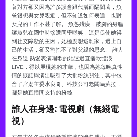
著對方卻又因為許多誤會跟代溝而隔閡著，魚
爸很想與女兒親近，但不知道如何表達，也對
女兒的工作不甚了解。 魚爸殘疾，跛腳的身軀
讓魚兒在國中時慘遭同學嘲笑，這是促使她得
到社交障礙的主因，她極度想逃離家，過上自
己的生活，卻又割捨不了對父親的思念。 誰人
在身邊 熱愛表演唱歌的她透過直播軟體浪
LIVE，得以展現她的才華，也因為她每晚真性
情的談話與演出吸引了大批粉絲關注，其中包
含了宮廟主委水良哥、科技公司老闆烏蘇拉，
都是她直播間支持的粉絲。
誰人在身邊: 電視劇（無綫電
視）