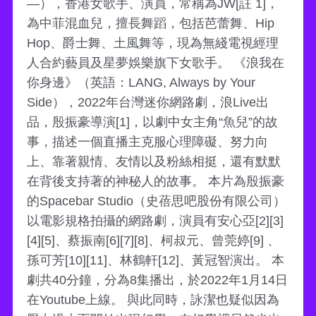
—），香港女歌手、演員，常稱為JW[註 1]，
為中菲混血兒，擅長舞蹈，包括芭蕾舞、Hip
Hop、爵士舞、土風舞等，現為無綫電視經理
人合約藝員及星夢娛樂旗下女歌手。 《浪我在
你身邊》（英語：LANG, Always by Your
Side），2022年台灣迷你網路劇，浪Live出
品，殷振豪導演[1]，以劇中女主角“魚兒”的故
事，描述一個直播主克服心理障礙、努力向
上、靠著親情、友情以及粉絲相挺，還有默默
在背後支持著的神秘人的故事。 本片為殷振豪
的Spacebar Studio（史蓓思吧股份有限公司）
以電影規格拍攝的網路劇，演員有安心亞[2][3]
[4][5]、蔡振南[6][7][8]、柯叔元、曾莞婷[9] 、
孫可芳[10][11]、林鶴軒[12]、黃冠智演出。 本
劇共40分鐘，分為8集播出，於2022年1月14日
在Youtube上線。 與此同時，詠潔也疑似因為