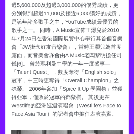
過5,600,000及超過3,000,000的優秀成績，更
分別得到超過11,000及接近6,000讚好的成績，
是該年諸多歌手之中，YouTube成績最優異的
歌手之一。 同時，A Music宣佈王灝兒於2010
年7月24日在香港國際展貿中心舉行其首個音樂
會「JW掛念好友音樂會」，當時王灝兒為首度
露面，而音樂會亦會由A Music老闆黎明擔任司
儀[6]。 曾於瑪利曼中學的一年一度盛事—
「Talent Quest」，數度奪得「English solo」
冠軍，中三時更奪得「Overall Champion」之
殊榮。 2006年參加「Spice It Up 學園祭」並獲
得亞軍，僅敗於冠軍的鄧紫棋。 其後更在
Westlife的亞洲巡迴演唱會（Westlife's Face to
Face Asia Tour）的記者會中擔任表演嘉賓。