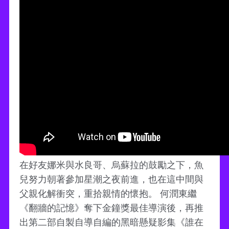
在好友娜米與水良哥、烏蘇拉的鼓勵之下，魚
兒努力朝著參加星潮之夜前進，也在這中間與
父親化解衝突，重拾親情的懷抱。 何潤東繼
《翻牆的記憶》奪下金鐘獎最佳導演後，再推
出第二部自製自導自編的黑暗懸疑影集《誰在