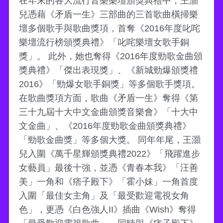
在年末的各大流行音樂樂壇頒獎典禮中，王灝
兒憑藉《矛盾一生》三部曲的三首歌曲橫掃樂
壇多個歌手與歌曲獎項，首奪《2016年度叱咤
樂壇流行榜頒獎典禮》「叱咤樂壇女歌手銅
獎」。 此外，她也奪得《2016年度勁歌金曲頒
獎典禮》「傑出表現獎」、《新城勁爆頒獎禮
2016》「勁爆女歌手銅獎」等多個歌手獎項。
在歌曲獎項方面，歌曲《矛盾一生》奪得《第
三十九屆十大中文金曲頒獎音樂會》「十大中
文金曲」、《2016年度勁歌金曲頒獎典禮》
「勁歌金曲獎」等多個大獎。 同年年尾，王灝
兒入圍《萬千星輝頒獎典禮2022》「飛躍進步
女藝員」最後十強，並憑《青春本我》「汪善
美」一角和《痞子殿下》「霍小妹」一角首度
入圍「最佳女主角」及「最受歡迎電視女角
色」，更憑《白色強人II》插曲《Wish》奪得