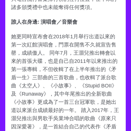
諸多頒獎禮中也未能奪得任何獎項。
誰人在身邊: 演唱會／音樂會
她更同時宣布會在2018年1月舉行出道以來的
第一次紅館演唱會，門票在開售不久就宣告售
罄，成績傲人。 同年7月，王灝兒推出轉會以
來的首張大碟，也是自己自2011年以來推出的
第一張專輯，不但收輯了在上半年推出的《矛
盾一生》三部曲的三首歌曲，也收輯了派台歌
曲《太空人》、《小故事》、《Stupid BOII》
及《Runaway》，其中年尾推出的全新歌曲
《小故事》更成為了一首三台冠軍歌，是她出
道以來派台成績最好的一年。 踏入2017年，王
灝兒推出與男歌手吳業坤合唱的歌曲《原來只
因深愛著》，是一首結合自己的代表作《矛盾