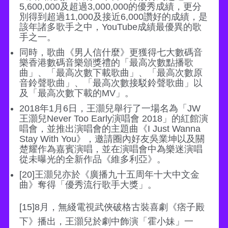
5,600,000及超過3,000,000的優秀成績，更分
別得到超過11,000及接近6,000讚好的成績，是
該年諸多歌手之中，YouTube成績最優異的歌
手之一。
同時，歌曲《男人信什麼》更獲得七大數碼音
樂香港數碼音樂頒獎禮的「最高次數點播歌
曲」、「最高次數下載歌曲」、「最高次數原
音鈴聲歌曲」、「最高次數接駁鈴聲歌曲」以
及「最高次數下載的MV」。
2018年1月6日，王灝兒舉行了一場名為「JW
王灝兒Never Too Early演唱會 2018」的紅館演
唱會，並推出演唱會的主題曲《I Just Wanna
Stay With You》，邀請圈內好友吳業坤以及關
楚耀作為嘉賓演唱，並在演唱會中為樂迷演唱
從未曝光的全新作品《維多利亞》。
[20]王灝兒亦於《廣播九十五周年十大中文金
曲》奪得「優秀流行歌手大獎」。
[15]8月，無綫電視武俠破格古裝喜劇《痞子殿
下》播出，王灝兒於劇中飾演「霍小妹」一