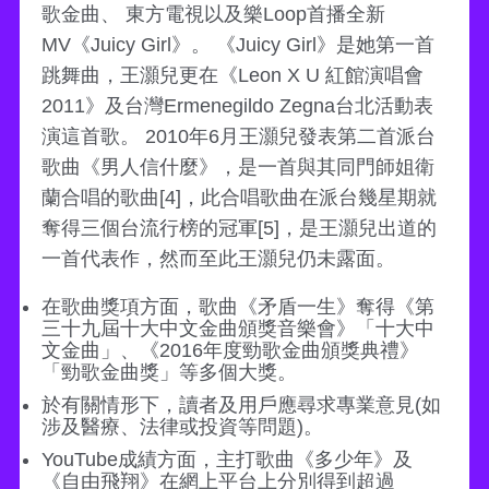
歌金曲、 東方電視以及樂Loop首播全新
MV《Juicy Girl》。 《Juicy Girl》是她第一首
跳舞曲，王灝兒更在《Leon X U 紅館演唱會
2011》及台灣Ermenegildo Zegna台北活動表
演這首歌。 2010年6月王灝兒發表第二首派台
歌曲《男人信什麼》，是一首與其同門師姐衛
蘭合唱的歌曲[4]，此合唱歌曲在派台幾星期就
奪得三個台流行榜的冠軍[5]，是王灝兒出道的
一首代表作，然而至此王灝兒仍未露面。
在歌曲獎項方面，歌曲《矛盾一生》奪得《第
三十九屆十大中文金曲頒獎音樂會》「十大中
文金曲」、《2016年度勁歌金曲頒獎典禮》
「勁歌金曲獎」等多個大獎。
於有關情形下，讀者及用戶應尋求專業意見(如
涉及醫療、法律或投資等問題)。
YouTube成績方面，主打歌曲《多少年》及
《自由飛翔》在網上平台上分別得到超過