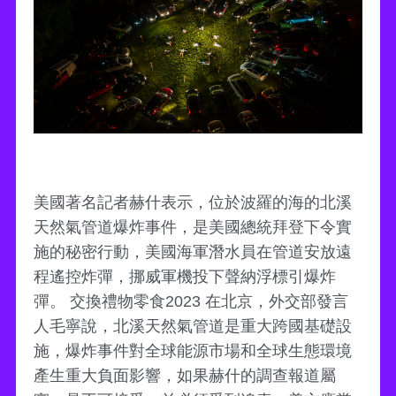
美國著名記者赫什表示，位於波羅的海的北溪
天然氣管道爆炸事件，是美國總統拜登下令實
施的秘密行動，美國海軍潛水員在管道安放遠
程遙控炸彈，挪威軍機投下聲納浮標引爆炸
彈。 交換禮物零食2023 在北京，外交部發言
人毛寧說，北溪天然氣管道是重大跨國基礎設
施，爆炸事件對全球能源市場和全球生態環境
產生重大負面影響，如果赫什的調查報道屬