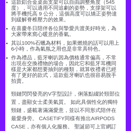
這款鋁合金桌面支架可以自由調整角度（545
度），可以適用不同追劇的姿勢，支撐架可以
將手機托高 9 公分，這個高度可以矯正姿勢達
到緩解脊椎壓力的效果。
在喜慶冬日陪伴各位與摯愛共渡美好時光，為
大家帶來窩心暖意的香氣。
其以100%石蠟為材料，如果燃燒的話可以用上
6小時，作為氣氛之用也是非常具特色。
作為禮品，藍牙喇叭因為價格通常偏高，不常
出現在交換禮物的場合，因此它和藍牙耳機同
樣是大家都想要抽到的種類，就算收禮者已經
有了更好的款式，這款藍牙喇叭也很容易脫手
拍賣。
頸鏈閃閃發亮的V字型設計，俐落點綴於頸部位
置，盡顯女士柔美氣質。 如此具個性化的獨特
頸鏈，盛載著滿滿愛意，並以不同形式陪伴在
最愛身旁。 CASETIFY同樣有推出AIRPODS
CASE，亦有個人化服務。 聖誕節可上官網訂