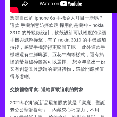
想讓自己的 iphone 6s 手機令人耳目一新嗎？
這款 手機創意防摔軟殼 採用的是機神－nokia
3310 的外觀做設計，軟殼設計可以輕度的保護
手機與減輕撞擊，有了 nokia 3310 的手機殼加
持後，感覺手機變得更堅固了呢！ 此外這款手
機殼還有生鮮啤酒、五花牛肉等樣式，還有搞
怪的螢幕破碎圖案可以選擇。 想今年拿出一份
又有創意又具話題的聖誕禮物，這款門簾就值
得考慮喇。
交換禮物零食: 送給喜歡追劇的對象
2021年的耶誕新品最搶眼的就是「麋鹿、聖誕
老公公聖誕提藍」，內藏夾心巧克力，不用