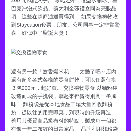
200 元就能入手。 除此之外，造型水晶球、星
巴克沖泡式飲品、義大利金莎禮盒同為亮眼品
項，這些在超商通通買得到。 如果交換禮物收
到Staycation套票，朋友、公司同事一定非常驚
喜，好似中了聖誕大獎！
還有另一款「蚊香爆米花」，太酷了吧～店內
還有超多各式各樣的零食餅乾，可以任選任搭
３包200元，超好買。 交換禮物零食 以麵粉袋
改造而成的手挽袋，聽起來都覺得別具一番風
味！ 麵粉袋是從本地食品工場大量回收麵粉
袋，從以往的用完即棄，到現時的升級再造，
善用其優質食品級布料的特點，製成每一個都
有獨一無二布紋的日常家品。 品牌利用麵粉袋