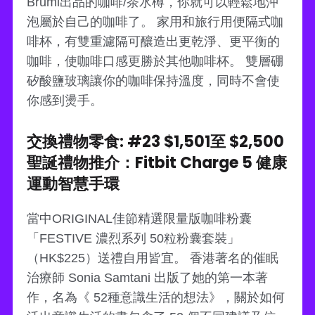
Brumi出品的咖啡/茶水樽，你就可以輕鬆地沖
泡屬於自己的咖啡了。 家用和旅行用便隔式咖
啡杯，有雙重濾隔可釀造出更乾淨、更平衡的
咖啡，使咖啡口感更勝於其他咖啡杯。 雙層硼
矽酸鹽玻璃讓你的咖啡保持溫度，同時不會使
你感到燙手。
交換禮物零食: #23 $1,501至 $2,500
聖誕禮物推介：Fitbit Charge 5 健康
運動智慧手環
當中ORIGINAL佳節精選限量版咖啡粉囊
「FESTIVE 濃烈系列 50粒粉囊套裝」
（HK$225）送禮自用皆宜。 香港著名的催眠
治療師 Sonia Samtani 出版了她的第一本著
作，名為《 52種意識生活的想法》，關於如何