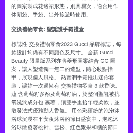
的圖案製成花邊裙形態，別具層次，適合用作
休閒袋、手袋、出外旅遊時使用。
交換禮物零食: 聖誕護手霜禮盒
標誌性 交換禮物零食2023 Gucci 品牌標誌，每
款設計均備有不同顏色及尺寸。 全新 Gucci
Beauty 限量版系列亦將菱形圖案結合 GG 圖
案，讓人塑造獨一無二的造型，隨心妝點指
甲，展現個人風格。 熱賣潤手霜推出迷你套
裝，讓妳一次過擁有 交換禮物零食 3 款香味。
蘊 含葡萄籽多酚及葡萄籽油，於整個聖誕被抗
氧滋潤成分包 裹著，讓雙手重拾年輕柔軟，並
散發法式優雅動人香氣。 用色彩繽紛的泡泡沐
浴球沉浸在平安夜沐浴的節日盛宴中，泡泡沐
浴球散發著松針、雪松、紅色漿果和糖的節日