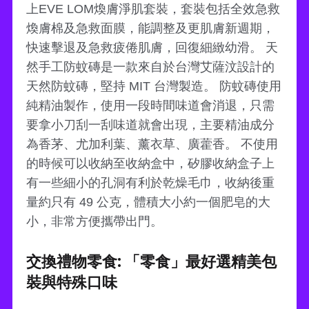
上EVE LOM煥膚淨肌套裝，套裝包括全效急救
煥膚棉及急救面膜，能調整及更肌膚新週期，
快速擊退及急救疲倦肌膚，回復細緻幼滑。 天
然手工防蚊磚是一款來自於台灣艾薩汶設計的
天然防蚊磚，堅持 MIT 台灣製造。 防蚊磚使用
純精油製作，使用一段時間味道會消退，只需
要拿小刀刮一刮味道就會出現，主要精油成分
為香茅、尤加利葉、薰衣草、廣藿香。 不使用
的時候可以收納至收納盒中，矽膠收納盒子上
有一些細小的孔洞有利於乾燥毛巾，收納後重
量約只有 49 公克，體積大小約一個肥皂的大
小，非常方便攜帶出門。
交換禮物零食: 「零食」最好選精美包
裝與特殊口味