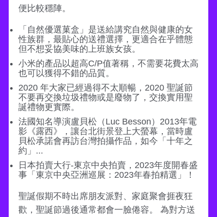
便比較穩陣。
「自然優選菓盒」是送給講究自然與健康的女
性族群，最貼心的送禮選擇，更適合在乎體態
但不想妥協美味的上班族女孩。
小米的產品以超高C/P值著稱，不需要花費太高
也可以獲得不錯的品質。
2020 年大家已經過得不太順暢，2020 聖誕節
不要再交換垃圾禮物或是廢物了，交換實用聖
誕禮物更實際。
法國知名導演盧貝松（Luc Besson）2013年電
影《露西》，讓台北街景登上大螢幕，當時盧
貝松承諾會再訪台灣拍攝作品，如今「十年之
約」...
日本拍賣大行-東京中央拍賣，2023年度開春盛
事「東京中央亞洲巡展：2023年春拍精選」！
聖誕假期不時出席朋友派對、家庭聚會捱夜狂
歡，聖誕節過後通常都會一臉倦容。 為對方送