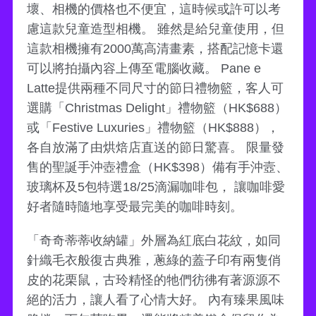
壞、相機的價格也不便宜，這時候或許可以考
慮這款兒童造型相機。 雖然是給兒童使用，但
這款相機擁有2000萬高清畫素，搭配記憶卡還
可以將拍攝內容上傳至電腦收藏。 Pane e
Latte提供兩種不同尺寸的節日禮物籃，客人可
選購「Christmas Delight」禮物籃（HK$688）
或「Festive Luxuries」禮物籃（HK$888），
各自放滿了由烘焙店直送的節日驚喜。 限量發
售的聖誕手沖壺禮盒（HK$398）備有手沖壼、
玻璃杯及5包特選18/25滴漏咖啡包， 讓咖啡愛
好者隨時隨地享受最完美的咖啡時刻。
「奇奇蒂蒂收納罐」外層為紅底白花紋，如同
針織毛衣般復古典雅，蔥綠的蓋子印有兩隻俏
皮的花栗鼠，古玲精怪的牠們彷彿有著源源不
絕的活力，讓人看了心情大好。 內有臻果風味