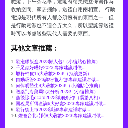
脆捲，下午茶吃畢，還能將精美鐵盒保留作為
收納空間、家居擺飾，送禮自用兩相宜。 行動
電源是現代所有人都必須擁有的東西之一，但
是行動電源也不適合弄太久，所以聖誕節送禮
時可以考慮送些現代人需要的東西。
其他文章推薦：
1.
發泡膠飯盒2023懶人包!（小編貼心推薦）
2.
千足蟲好唔好2023!專家建議咁做...
3.
蝦籽柚皮15大著數2023!（持續更新）
4.
自動吸管2023詳細懶人包!專家建議咁做...
5.
何偉明醫生8大著數2023!（小編貼心推薦）
6.
送藥到府藥局5大分析2023!（小編推薦）
7.
黛後除毛dcard2023詳細介紹!（震驚真相）
8.
國稅局所得查詢6大好處2023!專家建議咁做...
9.
發行後上市2023詳解!專家建議咁做...
10.
燈會台北時間8大著數2023!專家建議咁做...