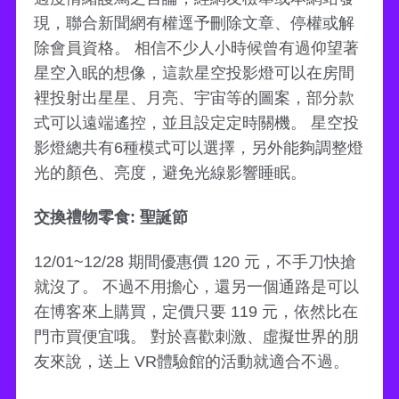
現，聯合新聞網有權逕予刪除文章、停權或解
除會員資格。 相信不少人小時候曾有過仰望著
星空入眠的想像，這款星空投影燈可以在房間
裡投射出星星、月亮、宇宙等的圖案，部分款
式可以遠端遙控，並且設定定時關機。 星空投
影燈總共有6種模式可以選擇，另外能夠調整燈
光的顏色、亮度，避免光線影響睡眠。
交換禮物零食: 聖誕節
12/01~12/28 期間優惠價 120 元，不手刀快搶
就沒了。 不過不用擔心，還另一個通路是可以
在博客來上購買，定價只要 119 元，依然比在
門市買便宜哦。 對於喜歡刺激、虛擬世界的朋
友來說，送上 VR體驗館的活動就適合不過。