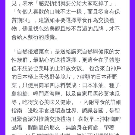
見，表示「感覺拆開就要分給大家吃掉了」、
「每個人喜歡的口味不太一樣，而且零食有保
質期限」，建議如果要選擇零食作為交換禮
物，儘量找包裝美觀且較不普遍的品牌，才不
會給人敷衍的感覺。
「自然優選菓盒」是送給講究自然與健康的女
性族群，最貼心的送禮選擇，更適合在乎體態
但不想妥協美味的上班族女孩。 包含來自神戶
的日本極上天然野菜脆片，7種類的日本產野
菜，只使用簡單四原料製成：日本米油、種子
島粗糖、鳴門產海鹽、以及自家用馬鈴薯地瓜
等，吃得安心美味又健康。 ・內附零食的詳細
指南，邊吃零食邊環遊世界、認識各國，是聖
誕聚會派對推薦交換禮物！ 喜歡早上沖杯咖啡
品嚐，醒醒晨的朋友，無論身在何處，帶著