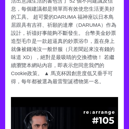
活出意識生活的書包含了 52 個不同建議及信
息，每個建議都是簡單而有效使您生活更美好
的工具。 超可愛的DARUMA 福神座以日本鳥
居跟具有吉祥、祈願的達摩（DARUMA）作為
設計，祈禱好事能夠不斷發生。 台幣美金鈔票
造型毛巾是一款超逼真的鈔票浴巾，蓋在身上
就像被錢淹沒一般舒服（只差聞起來沒有錢的
味道 XD），絕對是最吸睛的交換禮物！ 若繼
續瀏覽本網站內容，即表示您同意我們的
Cookie政策。 ▲ 馬克杯因創意度低又垂手可
得，每年都被選為最雷聖誕禮物第一名。