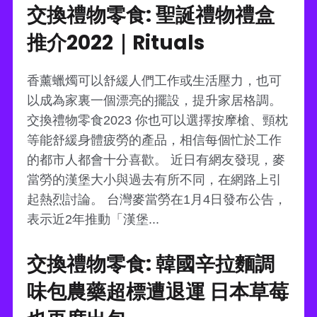
交換禮物零食: 聖誕禮物禮盒
推介2022｜Rituals
香薰蠟燭可以舒緩人們工作或生活壓力，也可
以成為家裏一個漂亮的擺設，提升家居格調。
交換禮物零食2023 你也可以選擇按摩槍、頸枕
等能舒緩身體疲勞的產品，相信每個忙於工作
的都市人都會十分喜歡。 近日有網友發現，麥
當勞的漢堡大小與過去有所不同，在網路上引
起熱烈討論。 台灣麥當勞在1月4日發布公告，
表示近2年推動「漢堡...
交換禮物零食: 韓國辛拉麵調
味包農藥超標遭退運 日本草莓