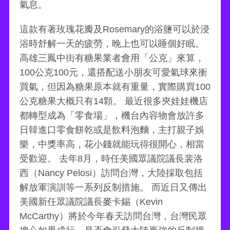
氣息。
這款有著玫瑰花瓣及Rosemary的浴鹽可以於浸
浴時舒解一天的疲勞，晚上也可以睡個好眠。
高雄三鳳中街有糖果業者會用「公克」來算，
100公克100元，還搭配送小朋友可愛氣球來衝
買氣，但因為糖果原本就有重量，實際購買100
公克糖果大概只有14顆。 最近很多夾娃娃機店
都轉型成為「零食場」，機台內容物會放許多
日韓進口零食餅乾或是飲料泡麵，主打親子娛
樂，中獎率高，花小錢就能玩得很開心，相當
受歡迎。 去年8月，時任美國眾議院議長裴洛
西（Nancy Pelosi）訪問台灣，大陸採取包括
解放軍演訓等一系列反制措施。 而近日又傳出
美國新任眾議院議長麥卡錫（Kevin
McCarthy）將於今年春天訪問台灣，台灣民眾