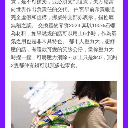
實，是不可接受，並必須受到追責，美方應當
向世界作出負責任的交代。 白宮早前斥責報道
完全虛假和虛構，挪威外交部亦表示，指控屬
無稽之談。 交換禮物零食2023 其以100%石蠟
為材料，如果燃燒的話可以用上6小時，作為氣
氛之用也是非常具特色。 都市人壓力大，想紓
壓的話，有這款可愛的笑臉公仔，當你壓力大
時捏一捏，可將壓力消除～加上只是$40，買夠
2隻都仲有錢可以買多包零食。