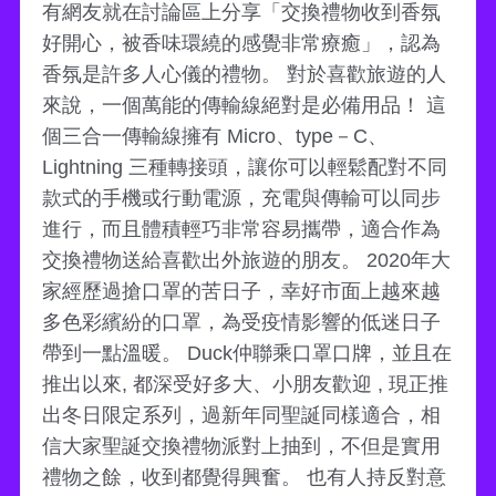
有網友就在討論區上分享「交換禮物收到香氛
好開心，被香味環繞的感覺非常療癒」，認為
香氛是許多人心儀的禮物。 對於喜歡旅遊的人
來說，一個萬能的傳輸線絕對是必備用品！ 這
個三合一傳輸線擁有 Micro、type－C、
Lightning 三種轉接頭，讓你可以輕鬆配對不同
款式的手機或行動電源，充電與傳輸可以同步
進行，而且體積輕巧非常容易攜帶，適合作為
交換禮物送給喜歡出外旅遊的朋友。 2020年大
家經歷過搶口罩的苦日子，幸好市面上越來越
多色彩繽紛的口罩，為受疫情影響的低迷日子
帶到一點溫暖。 Duck仲聯乘口罩口牌，並且在
推出以來, 都深受好多大、小朋友歡迎 , 現正推
出冬日限定系列，過新年同聖誕同樣適合，相
信大家聖誕交換禮物派對上抽到，不但是實用
禮物之餘，收到都覺得興奮。 也有人持反對意