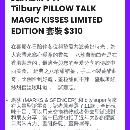
Tilbury PILLOW TALK
MAGIC KISSES LIMITED
EDITION 套裝 $310
在喜慶冬日陪伴各位與摯愛共渡美好時光，為
大家帶來窩心暖意的香氣。 八珍薑醋曲奇是在
香港製造的，最適合與您的至愛分享的傳統中
西美食。 經典之八珍甜醋薑，手工巧製薑醋曲
奇，比例恰到好處，薑粒甜而不辣，盛載著絲
絲甜蜜溫暖味道，一試難忘。
馬莎 (MARKS & SPENCER) 和 city'super向來
有大量聖誕零食，記者就精選了11款，全部玩
味十足，可以用來交換禮物或者帶去聖誕派對
和朋友分享，當中已經包括了近年大熱的聖誕
日曆朱古力、聖誕餅乾、薑餅屋等。