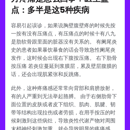
点：多半是这5种疾病
容易引起误诊，如果说胸壁腹壁疼的时候先按
一按有没有压痛点，有压痛点的时候十有八九
是肋软骨跟里面的脏器没有关系的。 有阑尾炎
史的患者如果暴饮暴食的话会导致急性阑尾炎
发作，这时候会出现右下腹按压痛。 右下肋骨
按压痛 若炎症蔓延到浆膜层，累及壁层腹膜的
话，还会出现肌紧张和反跳痛。
此外，这种疼痛感还常常向背部和肩膀放射，
有的人严重到无法举起胳膊。 由于右侧肋骨下
面位置的皮肤或者皮下组织、肌肉、肌腱、韧
带等结构出现拉伤或者劳损，在用手按压的时
候刺激到这些病灶，导致炎性代谢产物对周围
末梢神经刺激加重，就会导致明显的疼痛感。