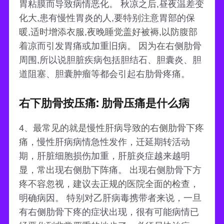
胃粘膜而导致病情恶化。 秋凉之后,昼夜温差变
化大,患有慢性胃炎的人,要特别注意胃部的保
暖,适时增添衣服,夜晚睡觉盖好被褥,以防腹部
着凉而引发胃痛或加重旧病。 因为在右侧肋骨
周围,所以说胆脏疾病包括胆结石、胆囊炎、胆
道阻塞、胆囊肿瘤等都会引起右肋骨疼痛。
右下肋骨按压痛: 肋骨压痛是什么病
4、最常见的就是慢性肝病导致的右侧肋骨下疼
痛，慢性肝病病情急性发作，迁延期转活动
期，肝脏细胞损伤加重，肝脏炎症越来越明
显，常出现右侧肋下阵痛。 出现右侧肋骨下方
疼不容忽视，建议去正规的医院全面的检查，
明确病因。 特别对乙肝病毒携带者来说，一旦
有右侧肋骨下疼的症状出现，很有可能病情已