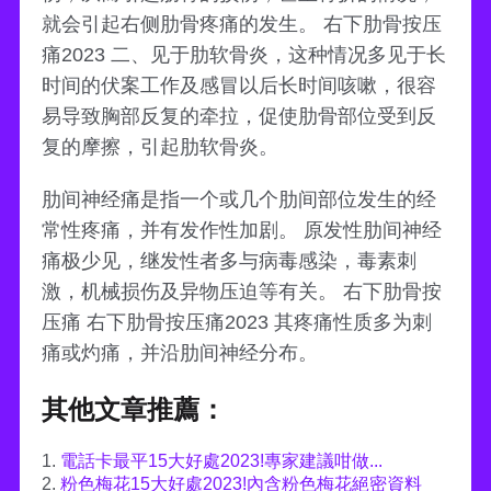
就会引起右侧肋骨疼痛的发生。 右下肋骨按压
痛2023 二、见于肋软骨炎，这种情况多见于长
时间的伏案工作及感冒以后长时间咳嗽，很容
易导致胸部反复的牵拉，促使肋骨部位受到反
复的摩擦，引起肋软骨炎。
肋间神经痛是指一个或几个肋间部位发生的经
常性疼痛，并有发作性加剧。 原发性肋间神经
痛极少见，继发性者多与病毒感染，毒素刺
激，机械损伤及异物压迫等有关。 右下肋骨按
压痛 右下肋骨按压痛2023 其疼痛性质多为刺
痛或灼痛，并沿肋间神经分布。
其他文章推薦：
1.
電話卡最平15大好處2023!專家建議咁做...
2.
粉色梅花15大好處2023!內含粉色梅花絕密資料