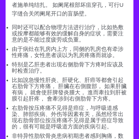
者施单纯结扎。 如阑尾根部坏疽穿孔，可行U
字缝合关闭阑尾开口的盲肠壁。
同时还可以配合物理方法进行治疗，比如热敷
或按摩都能够有效的缓解自身的症状，需要注
意的是不能过度疲劳或负重。
由于病灶在乳房内上方，同侧的乳房也有牵涉
性疼痛，女性患者误以为乳房疼痛而就诊。
特别是乙肝患者出现右侧肋骨下方疼时应该及
时检查治疗。
比如說急慢性肝炎、肝硬化、肝癌等都會引起
右肋骨下方疼痛， 肝臟在右側腹部， 如果肝臟
有病， 就會使肝脾發炎腫大， 進而牽拉到肝被
膜引起肝疼， 會牽涉到右側肋骨下方疼。
右肋骨按压疼痛不见得是癌症，与呼吸道感
染、肺部疾病、外伤等因素有关，虽然经常出
现右肋骨部位按压疼痛不见得是属于癌症导致
的，很有可能是呼吸道方面的疾病引起。
非特异性肋软骨炎患病初期患者感到胸痛，数