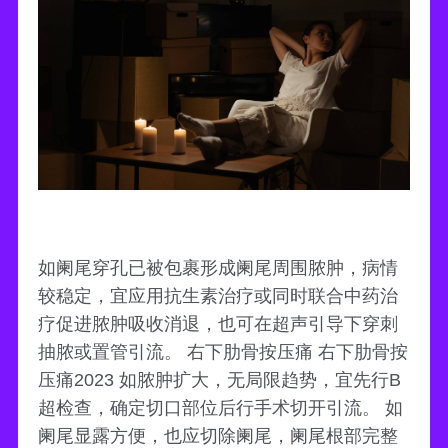
如阑尾穿孔已被包裹形成阑尾周围脓肿，病情
较稳定，宜应用抗生素治疗或同时联合中药治
疗促进脓肿吸收消退，也可在超声引导下穿刺
抽脓或置管引流。 右下肋骨按压痛 右下肋骨按
压痛2023 如脓肿扩大，无局限趋势，宜先行B
超检查，确定切口部位后行手术切开引流。 如
阑尾显露方便，也应切除阑尾，阑尾根部完整