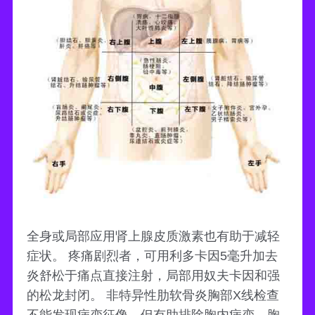
全身或局部应用肾上腺皮质激素也有助于减轻
症状。 疼痛剧烈者，可用利多卡因5毫升加去
炎舒松于痛点直接注射，局部用奴夫卡因和强
的松龙封闭。 非特异性肋软骨炎胸部X线检查
不能发现病变征像，但有助排除胸内病变、胸