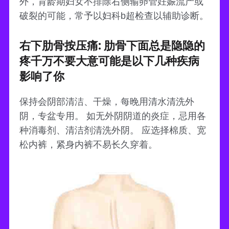
外，育龄期妇女不排除右侧输卵管妊娠流产或
破裂的可能，常予以妇科b超检查以辅助诊断。
右下肋骨按压痛: 肋骨下面总是隐隐的
疼千万不要大意可能是以下几种疾病
影响了你
保持会阴部清洁、干燥，每晚用清水清洗外
阴，专盆专用。 如无外阴阴道的炎症，忌用各
种消毒剂、清洁剂清洗外阴。 应选择棉质、宽
松内裤，紧身内裤不易长久穿着。