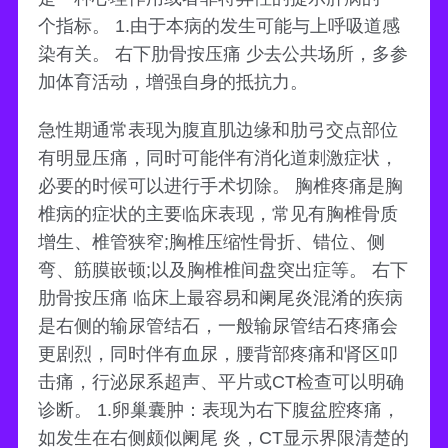
个指标。 1.由于本病的发生可能与上呼吸道感
染有关。 右下肋骨按压痛 少去公共场所，多参
加体育活动，增强自身的抵抗力。
急性期通常表现为腹直肌边缘和肋弓交点部位
有明显压痛，同时可能伴有消化道刺激症状，
必要的时候可以进行手术切除。 胸椎疼痛是胸
椎病的症状的主要临床表现，常见有胸椎骨质
增生、椎管狭窄;胸椎压缩性骨折、错位、侧
弯、筋膜嵌顿;以及胸椎椎间盘突出症等。 右下
肋骨按压痛 临床上最容易和阑尾炎混淆的疾病
是右侧的输尿管结石，一般输尿管结石疼痛会
更剧烈，同时伴有血尿，腰背部疼痛和肾区叩
击痛，行泌尿系超声、平片或CT检查可以明确
诊断。 1.卵巢囊肿：表现为右下腹盆腔疼痛，
如发生在右侧颇似阑尾 炎，CT显示界限清楚的