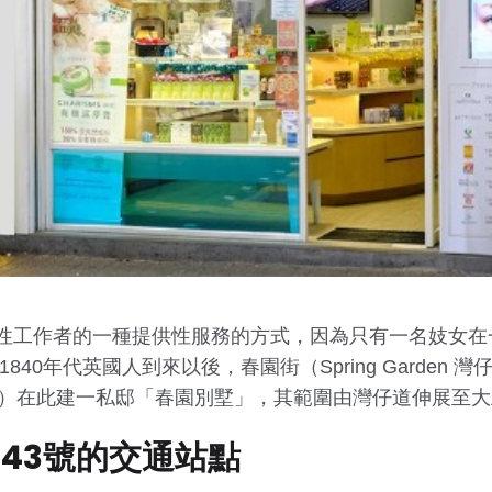
性工作者的一種提供性服務的方式，因為只有一名妓女在
0年代英國人到來以後，春園街（Spring Garden 灣仔
 Dent）在此建一私邸「春園別墅」，其範圍由灣仔道伸展至
1-143號的交通站點