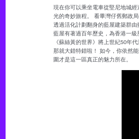
現在你可以乘坐電車從堅尼地城經
光的奇妙旅程。 看畢灣仔舊郵政
透過活化計劃翻身的藍屋建築群由
藍屋有著過百年歷史，為香港一級歷
《蘇絲黃的世界》將上世紀50年
那就大錯特錯啦！ 如今，你依然
圍才是這一區真正的魅力所在。