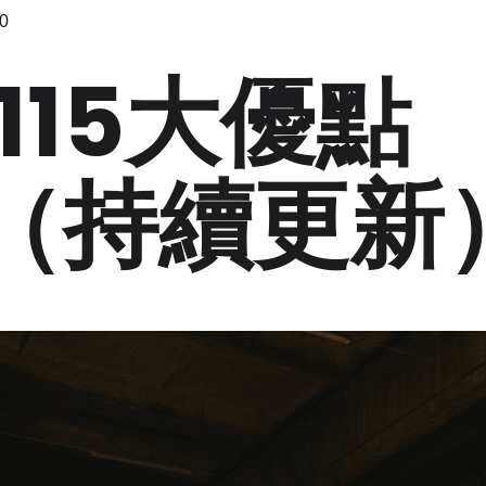
0
115大優點
3!（持續更新