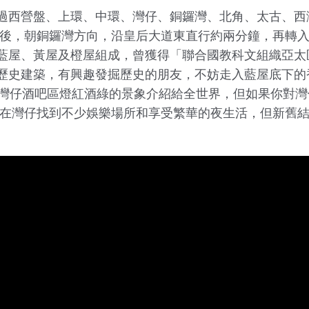
過西營盤、上環、中環、灣仔、銅鑼灣、北角、太古、西
局後，朝銅鑼灣方向，沿皇后大道東直行約兩分鐘，再轉
藍屋、黃屋及橙屋組成，曾獲得「聯合國教科文組織亞太
史建築，有興趣發掘歷史的朋友，不妨走入藍屋底下的香港
代灣仔酒吧區燈紅酒綠的景象介紹給全世界，但如果你對
能在灣仔找到不少娛樂場所和享受繁華的夜生活，但新舊