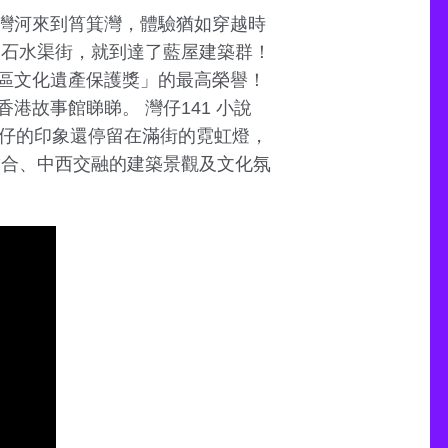
灣河來到筲箕灣，體驗猶如穿越時
入石水渠街，就到達了藍屋建築群！
區文化遺產保護獎」的最高榮譽！
故事館睇睇。 灣仔141 小說
灣仔的印象還停留在滿街的霓虹燈，
結合、中西交融的建築景觀及文化氛