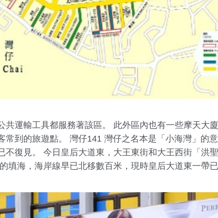
公共運輸工具都服務著該區。 此外區內也有一些摩天大
常到的旅遊點。 灣仔141 灣仔之名本是「小海灣」的
已不復見。 今日皇后大道東，大王東街和大王西街「洪
年的填海，海岸線早已北移數百米，現時皇后大道東一帶