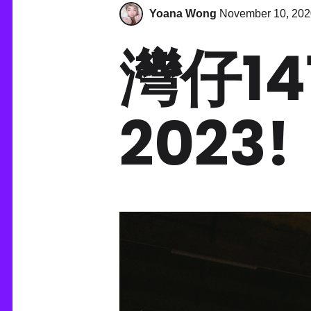
Yoana Wong
November 10, 202
灣仔14
202