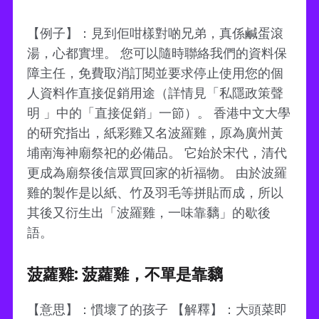
【例子】：見到佢咁樣對啲兄弟，真係鹹蛋滾
湯，心都實埋。 您可以隨時聯絡我們的資料保
障主任，免費取消訂閱並要求停止使用您的個
人資料作直接促銷用途（詳情見「私隱政策聲
明 」中的「直接促銷」一節）。 香港中文大學
的研究指出，紙彩雞又名波羅雞，原為廣州黃
埔南海神廟祭祀的必備品。 它始於宋代，清代
更成為廟祭後信眾買回家的祈福物。 由於波羅
雞的製作是以紙、竹及羽毛等拼貼而成，所以
其後又衍生出「波羅雞，一味靠黐」的歇後
語。
菠蘿雞: 菠蘿雞，不單是靠黐
【意思】：慣壞了的孩子 【解釋】：大頭菜即