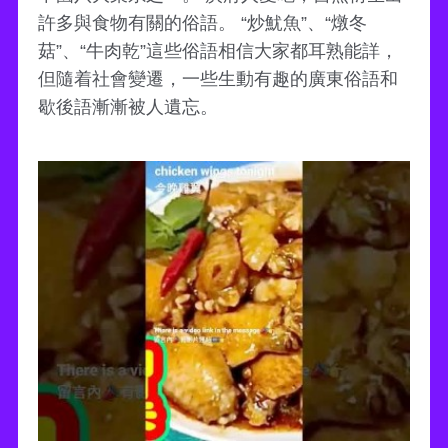
許多與食物有關的俗語。 “炒魷魚”、“燉冬
菇”、“牛肉乾”這些俗語相信大家都耳熟能詳，
但隨着社會變遷，一些生動有趣的廣東俗語和
歇後語漸漸被人遺忘。