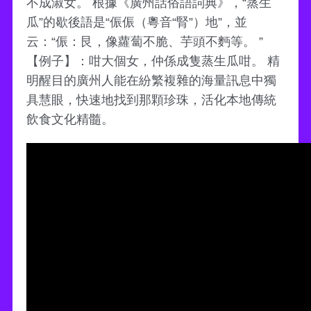
不成淑女。 根據《廣州話俗語詞典》，“蒸生
瓜”的歇後語是“侲侲（粵音“腎”）地”，並
云：“侲：艮，像蘿蔔不脆、芋頭不麪等。 ”
【例子】：咁大個女，仲係成隻蒸生瓜咁。 精
明醒目的廣州人能在紛繁複雜的海量訊息中獨
具慧眼，快速地找到那顆珍珠，活化本地傳統
飲食文化精髓。