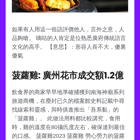
如果有人用這一俗語評價他人，言外之意，人
品夠嗆。 嘀咕的人肯定是位熟悉廣府傳統語言
文化的高手。 【意思】：形容人長不大，傻裏
傻氣
菠蘿雞: 廣州花市成交額1.2億
飲食界的商家早早地準確捕獲到南海神廟系列
旅遊商機，在塵封已久的檔案館史料記載中尋
找線索和靈感，與時俱進推出「吾系黏」的
「菠蘿雞」。 此做法用料都比較講究，食用
時，雞的溫度在80攝氏度左右，確保達到最佳
的口感。 菠蘿雞2023 菠蘿雞 勞心勞力的菠蘿