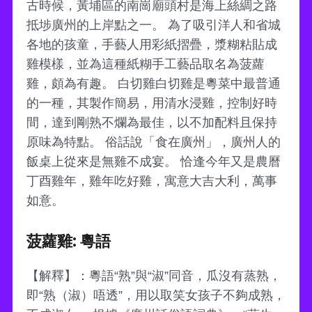
古時候，黃埔區的南崗廟頭村是海上絲綢之路
抵埗廣州的上岸點之一。 為了吸引洋人和省城
各地的孩童，手藝人用彩紙摺疊，漿糊粘貼成
雞模樣，並為這種紙糊手工藝品取名為菠蘿
雞，頗為有趣。 白切雞白切雞是粵菜中最普通
的一種，其製作簡易，用清水浸雞，控制好時
間，達到剛熟不爛為最佳，以不加配料且保持
原味為特點。 俗話說「食在廣州」，廣州人的
飯桌上從來是無雞不成宴。 恰逢今年又是農曆
丁酉雞年，雞年吃好雞，寓意大吉大利，萬事
如意。
菠蘿雞: 粵語
【解釋】：粵語“熟”與“淑”同音，瓜沒有蒸熟，
即“熟（淑）唔透”，用以取笑女孩子不夠成熟，