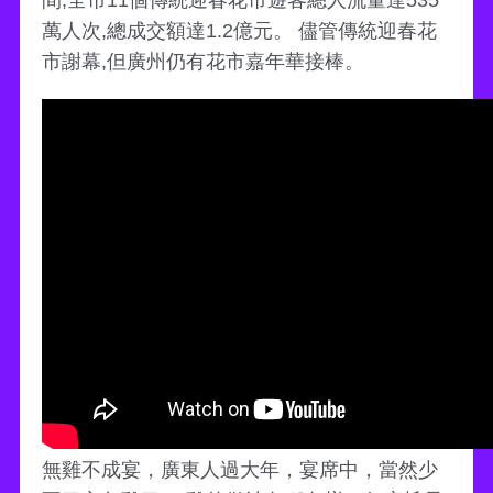
間,全市11個傳統迎春花市遊客總人流量達535
萬人次,總成交額達1.2億元。 儘管傳統迎春花
市謝幕,但廣州仍有花市嘉年華接棒。
無雞不成宴，廣東人過大年，宴席中，當然少