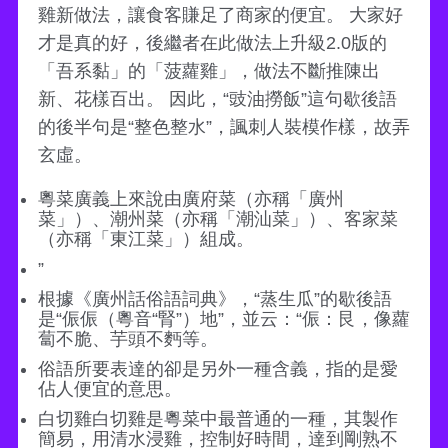
雞新做法，讓食客賺足了商家的便宜。 大家好
才是真的好，後繼者在此做法上升級2.0版的
「吾系黏」的「菠蘿雞」，做法不斷推陳出
新、花樣百出。 因此，“豉油撈飯”這句歇後語
的後半句是“整色整水”，諷刺人裝模作樣，故弄
玄虛。
粵菜廣義上來說由廣府菜（亦稱「廣州
菜」）、潮州菜（亦稱「潮汕菜」）、客家菜
（亦稱「東江菜」）組成。
”
根據《廣州話俗語詞典》，“蒸生瓜”的歇後語
是“侲侲（粵音“腎”）地”，並云：“侲：艮，像蘿
蔔不脆、芋頭不麪等。
俗語所要表達的卻是另外一種含義，指的是愛
佔人便宜的意思。
白切雞白切雞是粵菜中最普通的一種，其製作
簡易，用清水浸雞，控制好時間，達到剛熟不