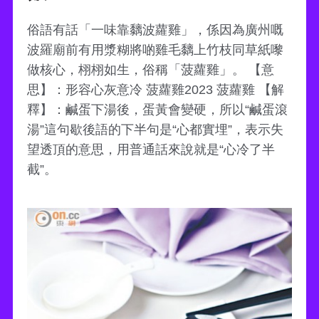
俗語有話「一味靠黐波蘿雞」，係因為廣州嘅
波羅廟前有用漿糊將啲雞毛黐上竹枝同草紙嚟
做核心，栩栩如生，俗稱「菠蘿雞」。 【意
思】：形容心灰意冷 菠蘿雞2023 菠蘿雞 【解
釋】：鹹蛋下湯後，蛋黃會變硬，所以“鹹蛋滾
湯”這句歇後語的下半句是“心都實埋”，表示失
望透頂的意思，用普通話來說就是“心冷了半
截”。