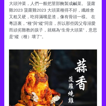
大頭沖菜，人們一般把莖部醃製成鹹菜。 菠蘿
雞2023 菠蘿雞2023 大頭菜種得不好，纖維會
又粗又硬，吃得滿嘴是渣，像有骨頭一樣。 在
粵語裏，“種”與“縱”同音，所以那些因父母溺愛
而頑劣難教的孩子，就稱為“生骨大頭菜”，意思
是“縱（種）壞了”。