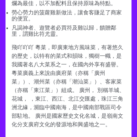
爛為最佳，以不加配料且保持原味為特點。
勞心勞力的菠蘿雞新做法，讓食客賺足了商家
的便宜。
凡謁神者、遊覽者必買符及雞以歸，饋贈鄰
里，謂雞比符尤靈。
飛吖吖吖 粵菜，即廣東地方風味菜，有著悠久
的歷史，以特有的菜式和韻味，獨樹一幟，是
我國著名八大菜系之一，在國內外享有盛譽。
粵菜廣義上來說由廣府菜（亦稱「廣州
菜」）、潮州菜（亦稱「潮汕菜」）、客家菜
（亦稱「東江菜」）組成。 廣州， 別稱羊城、
花城， ，東江、西江、北江交匯處，珠江三角
洲北緣，瀕臨中國南海，是中國南部戰區司令
部駐地。 廣州是國家歷史文化名城，是嶺南文
化分支廣府文化的發源地和興盛地之一。