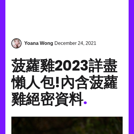
Yoana Wong
December 24, 2021
菠蘿雞2023詳盡
懶人包!內含菠蘿
雞絕密資料
.