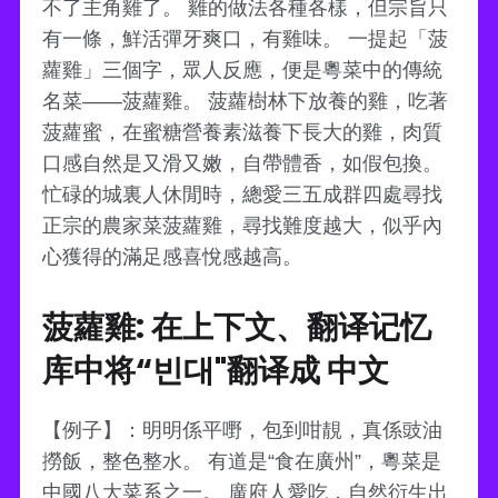
不了主角雞了。 雞的做法各種各樣，但宗旨只
有一條，鮮活彈牙爽口，有雞味。 一提起「菠
蘿雞」三個字，眾人反應，便是粵菜中的傳統
名菜——菠蘿雞。 菠蘿樹林下放養的雞，吃著
菠蘿蜜，在蜜糖營養素滋養下長大的雞，肉質
口感自然是又滑又嫩，自帶體香，如假包換。
忙碌的城裏人休閒時，總愛三五成群四處尋找
正宗的農家菜菠蘿雞，尋找難度越大，似乎內
心獲得的滿足感喜悅感越高。
菠蘿雞: 在上下文、翻译记忆
库中将“빈대"翻译成 中文
【例子】：明明係平嘢，包到咁靚，真係豉油
撈飯，整色整水。 有道是“食在廣州”，粵菜是
中國八大菜系之一。 廣府人愛吃，自然衍生出