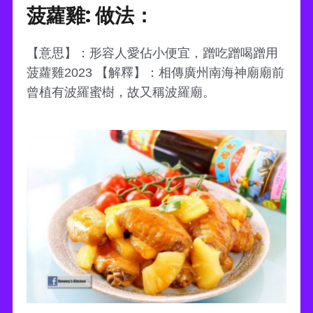
菠蘿雞: 做法：
【意思】：形容人愛佔小便宜，蹭吃蹭喝蹭用
菠蘿雞2023 【解釋】：相傳廣州南海神廟廟前
曾植有波羅蜜樹，故又稱波羅廟。