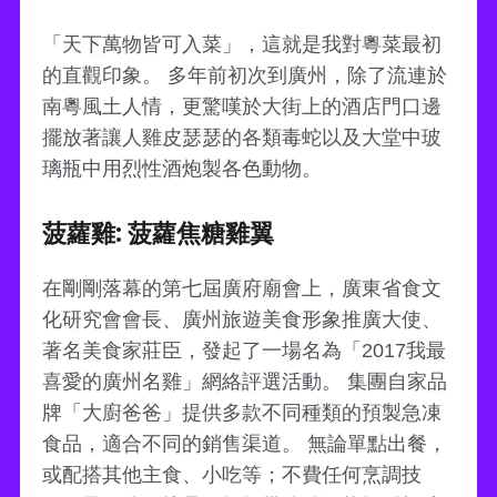
「天下萬物皆可入菜」，這就是我對粵菜最初
的直觀印象。 多年前初次到廣州，除了流連於
南粵風土人情，更驚嘆於大街上的酒店門口邊
擺放著讓人雞皮瑟瑟的各類毒蛇以及大堂中玻
璃瓶中用烈性酒炮製各色動物。
菠蘿雞: 菠蘿焦糖雞翼
在剛剛落幕的第七屆廣府廟會上，廣東省食文
化研究會會長、廣州旅遊美食形象推廣大使、
著名美食家莊臣，發起了一場名為「2017我最
喜愛的廣州名雞」網絡評選活動。 集團自家品
牌「大廚爸爸」提供多款不同種類的預製急凍
食品，適合不同的銷售渠道。 無論單點出餐，
或配搭其他主食、小吃等；不費任何烹調技