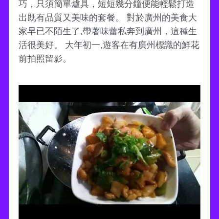
巧，只須簡單爐具，短短幾分鐘便能輕鬆打造
出既有品質又美味的套餐。 對於廣州的美食大
家早已不陌生了,帶著味蕾私奔到廣州，這種生
活很美好。 大年初一,遊客在有廣州標識的鮮花
前拍照留影。