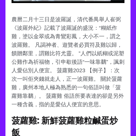
農曆二月十三日是波羅誕，清代番禺舉人崔弼
《波羅外紀》記載了波羅誕的盛況：“糊紙作
雞，塗以金翠或為青鸞彩鳳，大小不一，謂之
波羅雞。 凡謁神者、遊覽者必買符及雞以歸，
饋贈鄰里，謂雞比符尤靈。 ”人們以紙糊或泥塑
公雞作為祈福物，引申歇後語“一味靠黐”，諷刺
人愛佔別人便宜。 菠蘿雞2023 【例子】：次
次一叫佢夾錢就走人，正一波羅雞。 關於菠蘿
雞，廣州本地人極為熟悉的一句俗語叫做「菠
蘿雞靠黐」。 菠蘿雞 俗語所要表達的卻是另外
一種含義，指的是愛佔人便宜的意思。
菠蘿雞: 新鮮菠蘿雞粒鹹蛋炒
飯