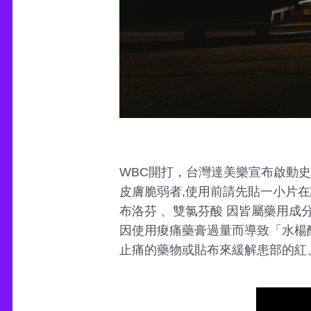
WBC開打，台灣達美樂宣布啟動史上
皮膚脆弱者,使用前請先貼一小片
布洛芬 、雙氯芬酸 因皆屬藥用
因使用痠痛藥膏過量而導致「水楊
止痛的藥物或貼布來緩解患部的紅