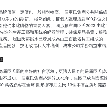
品牌價值，定價也一般相對較高。 屈臣氏集團公共關係總
有競爭力的價格”。 縱然如此，據個人護理店對600多位
她們來此購物的首要因素。 圓形膠布屈臣氏2023 由
 先進的生產工藝和系統的經營管理，確保產品品質，服
服務。 屈臣氏蒸餾水已發展成為由三百餘名員工組成的
產品開發、技術改進和人才培訓，務求公司業務精益求精
繃
為屈臣氏贏的良好的社會形象，更讓人驚奇的是屈臣氏曾
不成功。 屈臣氏集團起源於1841年，集團已成為國際
800 萬名顧客在全球 圓形膠布屈臣氏 13個零售品牌所開