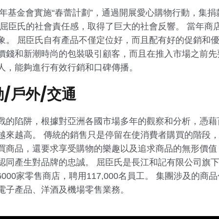
年基金會實施“春蕾計劃”，通過開展愛心購物行動，集捐款項
屈臣氏的社會責任感，取得了巨大的社會反響。 當年商
象。 屈臣氏自有產品不僅定位好，而且配有好的促銷和優
價錢和新潮時尚的包裝吸引顧客，而且在推入市場之前先
人，能夠進行有效行銷和口碑傳播。
動/戶外/交通
戰的陷阱，根據對亞洲各國市場多年的觀察和分析，憑藉
越來越高。 傳統的銷售只是停留在使消費者購買的階段，
買商品，還要求享受購物的樂趣以及追求商品的無形價值
認同產生對品牌的忠誠。 屈臣氏是長江和記有限公司旗
6000家零售商店，聘用117,000名員工。 集團涉及的
電子產品、洋酒及機場零售業務。