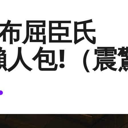
布屈臣氏
3懶人包!（震
.