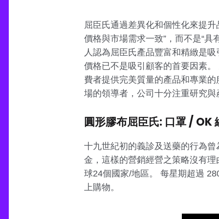
屈臣氏通過差異化和個性化來提升
價格與市場需求一致”，而不是“具
人認為屈臣氏產品豐富和精緻是吸引
價格已不是吸引顧客的首要因素。
費者提供完美質量的產品和專業的
場的領導者，公司十分注重研究與
圓形膠布屈臣氏: 口罩 / OK 
十九世紀初的義診及送藥的行為曾
金，這樣的營銷經營之策略沒有理由
球24個國家/地區。 每星期超過 2
上購物。