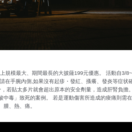
規模最大、期間最長的大披薩199元優惠。 活動自3/8~3
在請在手腕內側,如果沒有起疹・發紅、搔癢、發炎等症状
成分，若貼太多片就會超出原本的安全劑量，造成肝腎負擔
酸中毒」致死的案例。 若是運動傷害所造成的痠痛則需
、腫、熱、痛。