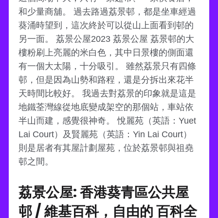
和少量商舖。 過去路過荔景邨，都是坐車經過
葵涌時望到，這次終於可以從山上面看到邨的
另一面。 荔景公屋2023 荔景公屋 荔景邨的大
樓粉刷上亮麗的米白色，其中日景樓的側面還
有一個大太陽，十分吸引。 雖然荔景只有四條
邨，但是因為山勢和路程，還是分拆出來花半
天時間比較好。 我過去對荔景的印象就是這是
地鐵荃灣線從地底變成架空的那個站，車站依
半山而建，感覺很神奇。 悅麗苑（英語：Yuet
Lai Court）及賢麗苑（英語：Yin Lai Court）
則是居者有其屋計劃屋苑，位於荔景邨與祖堯
邨之間。
荔景公屋: 香港葵青區公共屋
邨 / 維基百科，自由的 百科全