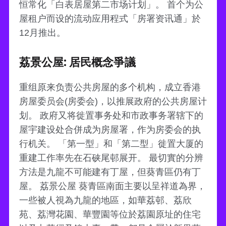
恒常化「白表居屋第二市场计划」。 首个为公
屋租户而设的流动应用程式「房署资讯通」於
12月推出。
荔景公屋: 居民概念爭議
重组原来负责公共房屋的多个机构，成立香港
房屋委员会(房委会)，以推展政府的公共房屋计
划。 政府又将徙置事务处和市政事务署辖下的
屋宇建设处合併成为房屋署，作为房委会的执
行机关。 「第一型」和「第二型」徙置大厦的
重建工作率先在石硖尾邨展开。 最切實的分辨
方法是九龍不可能建有丁屋，但葵青區仍有丁
屋。 荔景公屋 葵青區南面主要以呈祥道為界，
一些被人視為九龍的地區，如華荔邨、荔欣
苑、荔灣花園、華豐園等位於荔園原址的住宅