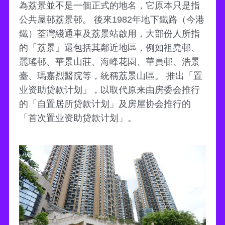
為荔景並不是一個正式的地名，它原本只是指
公共屋邨荔景邨。 後來1982年地下鐵路（今港
鐵）荃灣綫通車及荔景站啟用，大部份人所指
的「荔景」還包括其鄰近地區，例如祖堯邨、
麗瑤邨、華景山莊、海峰花園、華員邨、浩景
臺、瑪嘉烈醫院等，統稱荔景山區。 推出「置
业资助贷款计划」，以取代原来由房委会推行
的「自置居所贷款计划」及房屋协会推行的
「首次置业资助贷款计划」。