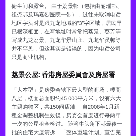
衞生间和露台。 由于荔景邨（包括由丽瑶邨、
祖尧邨及玛嘉烈医院一带），过往未取消电话
地区字头时是跟九龙地域的“3”字区域，居民早
已根深柢固，在写地址时常常把荔景、葵芳等
写成九龙荔景、九龙华景山庄、九龙华员邨等
并不罕见，但这其实是错误的，因为电话公司
只是商业机构。
荔景公屋: 香港房屋委員會及房屋署
「大本型」是房委会辖下最大型的商场，楼高
八层，楼面总面积约45 000平方米，设有六大
主题购物区，共150间店舖。 自2008年1月新
租金调整机制生效後，房委会首度进行每两年
一次的公屋租金检讨。 随著牛头角下邨最後一
批的住宅大厦清拆，「整体重建计划」宣告完