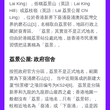
Lai King），俗稱荔景山（英語：Lai King
Hill）或荔枝嶺（英語：Lai 荔景公屋 Chi
Ling），位於香港新界下葵涌葵涌澳與荔灣交
界的磨石山[1]，名稱取自荔景邨，地區行政上
屬於葵青區。 「荔景」其實並不是正式地名，
但由於港鐵荔景站位處此地，故香港市民逐漸
習慣把這裏稱為「荔景」。
荔景公屋: 政府宿舍
按照政府官方分區，荔景不是正式地名，範圍
實為下葵涌磨石山[1] 。 当中近期落成的新建大
厦“恒景楼”之项目编号为KS24[6]。 荔景是分隔
新界和九龍的九龍群山最西之處；香港地圖一
般都沒有「荔景」這地名，只有「荔景邨」，
較相近地名為「葵涌」或「下葵涌」，這是因