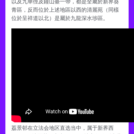
以及九華徑及鐘山臺一帶，都是全屬於新界葵
青區，反而位於上述地區以西的清麗苑（同樣
位於呈祥道以北）是屬於九龍深水埗區。
荔景邨在立法会地区直选当中，属于新界西