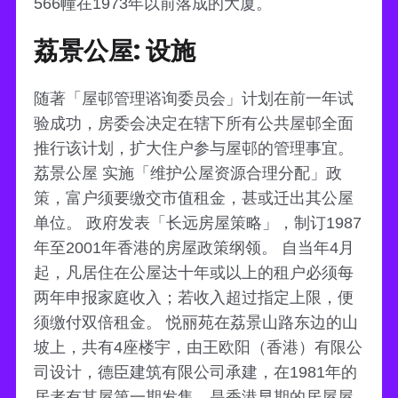
566幢在1973年以前落成的大厦。
荔景公屋: 设施
随著「屋邨管理谘询委员会」计划在前一年试
验成功，房委会决定在辖下所有公共屋邨全面
推行该计划，扩大住户参与屋邨的管理事宜。
荔景公屋 实施「维护公屋资源合理分配」政
策，富户须要缴交市值租金，甚或迁出其公屋
单位。 政府发表「长远房屋策略」，制订1987
年至2001年香港的房屋政策纲领。 自当年4月
起，凡居住在公屋达十年或以上的租户必须每
两年申报家庭收入；若收入超过指定上限，便
须缴付双倍租金。 悦丽苑在荔景山路东边的山
坡上，共有4座楼宇，由王欧阳（香港）有限公
司设计，德臣建筑有限公司承建，在1981年的
居者有其屋第一期发售，是香港早期的居屋屋