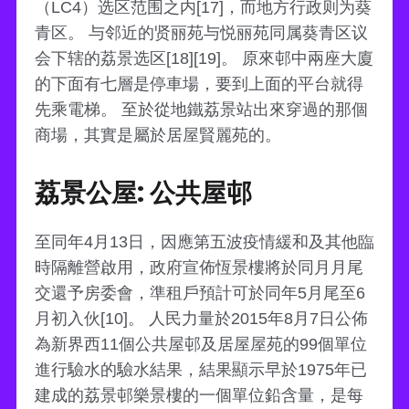
（LC4）选区范围之内[17]，而地方行政则为葵
青区。 与邻近的贤丽苑与悦丽苑同属葵青区议
会下辖的荔景选区[18][19]。 原來邨中兩座大廈
的下面有七層是停車場，要到上面的平台就得
先乘電梯。 至於從地鐵荔景站出來穿過的那個
商場，其實是屬於居屋賢麗苑的。
荔景公屋: 公共屋邨
至同年4月13日，因應第五波疫情緩和及其他臨
時隔離營啟用，政府宣佈恆景樓將於同月月尾
交還予房委會，準租戶預計可於同年5月尾至6
月初入伙[10]。 人民力量於2015年8月7日公佈
為新界西11個公共屋邨及居屋屋苑的99個單位
進行驗水的驗水結果，結果顯示早於1975年已
建成的荔景邨樂景樓的一個單位鉛含量，是每