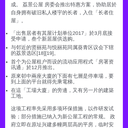
成。 荔景公屋 房委会推出特惠方案，协助居於
自身拥有破旧私人楼宇的长者，入住「长者住
屋」。
「出售居者有其屋计划单位2017」於3月底接
受申请，叁个新居屋供选购。
与邻近的贤丽苑与悦丽苑同属葵青区议会下辖
的荔景选区[18][19]。
首个为公屋租户而设的流动应用程式「房署资
讯通」於12月推出。
原來邨中兩座大廈的下面有七層是停車場，要
到上面的平台就得先乘電梯。
在這「工場大廈」的旁邊，又有另一片的建築
工地。
这项工程率先采用多项环保措施，以作研发试
验；部分措施已纳入为新公屋工程的常规。 政
府立即在原址兴建多幢两层高的平房，临时安