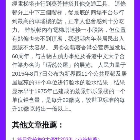
經電梯塔步行到葵芳轉搭其他交通工具。 這條
邨分上中下三個階梯，從最底的商場平台步行
到最高的華瑤樓的話，正常人也會感到十分吃
力。 雖然邨內有電梯塔連接一小段路，但位置
有點偏也去不到頂層，我想邨內年老居民出入
應該不太容易。 房委会藉著香港公营房屋发展
60周年，与古物古蹟办事处及香港中文大学合
作举办名为「话说公屋」的展览。 人民力量于
2015年8月7日公布为新界西11个公共屋邨及居
屋屋苑的99个单位进行验水的验水结果，结果
显示早于1975年已建成的荔景邨乐景楼的一个
单位铅含量，是每升22微克，较世卫标准的每
升10微克超出一倍以上。
其他文章推薦：
1.
綠日堂鹼梅9大優點2023!（小編推薦）