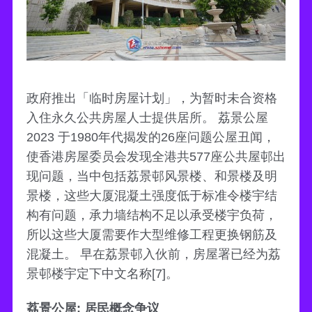
政府推出「临时房屋计划」，为暂时未合资格
入住永久公共房屋人士提供居所。 荔景公屋
2023 于1980年代揭发的26座问题公屋丑闻，
使香港房屋委员会发现全港共577座公共屋邨出
现问题，当中包括荔景邨风景楼、和景楼及明
景楼，这些大厦混凝土强度低于标准令楼宇结
构有问题，承力墙结构不足以承受楼宇负荷，
所以这些大厦需要作大型维修工程更换钢筋及
混凝土。 早在荔景邨入伙前，房屋署已经为荔
景邨楼宇定下中文名称[7]。
荔景公屋: 居民概念争议