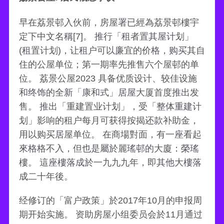
早在荔景邨入伙前，房屋署已經為荔景邨樓宇
定下中文名稱[7]。 推行「租者置其屋计划」
(租置计划)，让租户可以廉宜的价格，购买其自
住的公屋单位；第一期率先推售六个屋邨的单
位。 荔景公屋2023 具备优质设计、较佳设施
和终饰的全新「康和式」居屋大厦首度推出发
售。 推出「重建置业计划」，受「整体重建计
划」影响的租户每月可获得按揭还款补助金，
用以购买居屋单位。 在商場對面，有一座看起
來格格不入，但也是屬於麗瑤邨的大廈：榮瑤
樓。 這座樓落成於一九九九年，即其他大樓落
成二十年後。
经修订的「富户政策」於2017年10月的申报周
期开始实施。 资助房屋小组委员会於11月通过