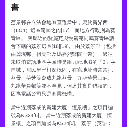
書
荔景邨在立法會地區直選當中，屬於新界西
（LC4）選區範圍之內[17]，而地方行政則為葵
青區。 與鄰近的賢麗苑與悅麗苑同屬葵青區議
會下轄的荔景選區[18][19]。 由於荔景邨（包括
由麗瑤邨、祖堯邨及瑪嘉烈醫院一帶），過往
未取消電話地區字頭時是跟九龍地域的「3」字
區域，居民早已根深柢固，在寫地址時常常把
荔景、葵芳等寫成九龍荔景、九龍華景山莊、
九龍華員邨等並不罕見，但這其實是錯誤的，
因為電話公司只是商業機構。
當中近期落成的新建大廈「恆景樓」之項目編
號為KS24[6]。 當中近期落成的新建大廈「恒
景樓」之項目編號為KS24[6]。 荔景（英語：