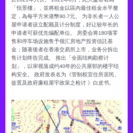
「恒景樓」，並將租金以區內最佳租金水平釐
定，為每平方米港幣90.7元。 为非长者一人公
屋申请者设立配额及计分制度，好让较年长的
申请者可获优先编配单位。 房委会将180项零
售和停车场设施售予领汇房地产投资信託基
金；随著後者在香港交易所上市，业务分拆出
售计划终告完成。 推出「全面结构勘察计
划」，以审视落成约40年的公共屋邨的楼宇结
构安全。 政府发表名为《管制权宜住所居民、
徙置及政府廉租屋宇政策之检讨 》白皮书。