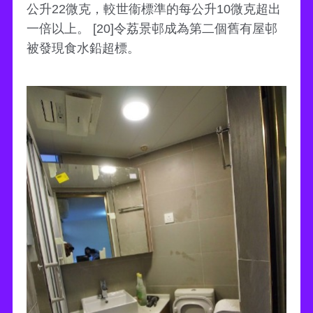
公升22微克，較世衞標準的每公升10微克超出
一倍以上。 [20]令荔景邨成為第二個舊有屋邨
被發現食水鉛超標。