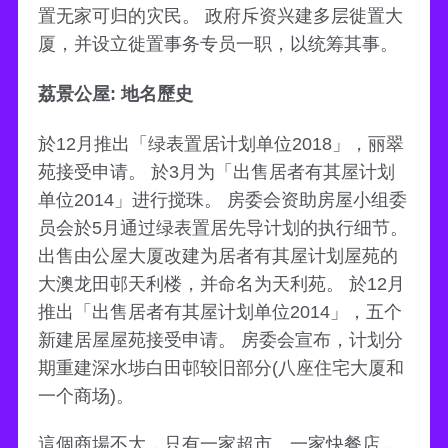
置无家可归的灾民。 政府斥资兴建多层徙置大
厦，并设立徙置事务专员一职，以统筹其事。
荔景公屋: 地名歷史
於12月推出「绿表置居计划单位2018」，丽翠
苑接受申请。 於3月为「出售居者有其屋计划
单位2014」进行搅珠。 房委会资助房屋小组委
员会於5月通过绿表置居先导计划的执行细节。
出售由公屋大厦改建为居者有其屋计划屋苑的
大澳龙田邨天利楼，并命名为天利苑。 於12月
推出「出售居者有其屋计划单位2014」，五个
新建居屋屋苑接受申请。 房委会宣布，计划分
期重建深水埗白田邨较旧部分(八座住宅大厦和
一个商场)。
這個商場不大，只有一家超市、一家快餐店，