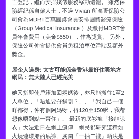
亡登記，繼而安排殯儀服務移動遺體。 雖然保
險經紀係自僱人士，不過 Vivian 所屬嘅保險公
司會為MDRT百萬圓桌會員安排團體醫療保險
（Group Medical Insurance ）及繳付MDRT會
員年會費用（美金$550），作為獎賞。 另外，
保險公司仲會提供會員免租泊車位津貼及額外
獎金。
屋企人過身: 太古可能係全香港最好住嘅地方
網民：無大陸人已經完美
她又指即使戶籍加回媽媽後，亦只能搬往1至2
人單位，「唔通要孖舖瞓？」、「我自己一個
咩都得，仲有個阿媽呀，得120至150呎，我都
想像唔到點一齊住」。 最新的底衫褲「接龍晾
衣」大法近日在網上瘋傳，網民都研究這種如
火燒連環船的底褲、胸圍「一抽二褦」晒法是