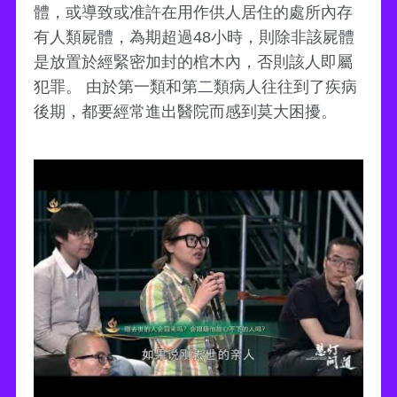
體，或導致或准許在用作供人居住的處所內存
有人類屍體，為期超過48小時，則除非該屍體
是放置於經緊密加封的棺木內，否則該人即屬
犯罪。 由於第一類和第二類病人往往到了疾病
後期，都要經常進出醫院而感到莫大困擾。