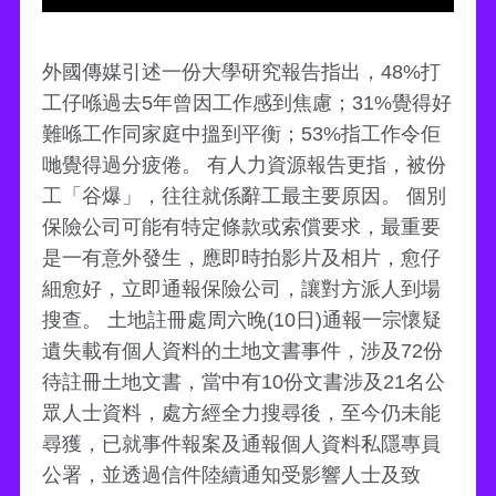
外國傳媒引述一份大學研究報告指出，48%打
工仔喺過去5年曾因工作感到焦慮；31%覺得好
難喺工作同家庭中搵到平衡；53%指工作令佢
哋覺得過分疲倦。 有人力資源報告更指，被份
工「谷爆」，往往就係辭工最主要原因。 個別
保險公司可能有特定條款或索償要求，最重要
是一有意外發生，應即時拍影片及相片，愈仔
細愈好，立即通報保險公司，讓對方派人到場
搜查。 土地註冊處周六晚(10日)通報一宗懷疑
遺失載有個人資料的土地文書事件，涉及72份
待註冊土地文書，當中有10份文書涉及21名公
眾人士資料，處方經全力搜尋後，至今仍未能
尋獲，已就事件報案及通報個人資料私隱專員
公署，並透過信件陸續通知受影響人士及致