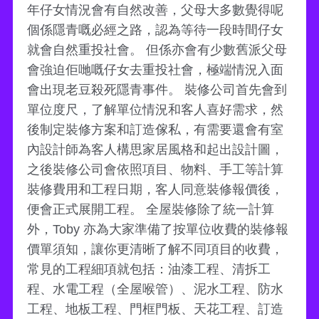
年仔女情況會有自然改善，父母大多數覺得呢
個係隱青嘅必經之路，認為等待一段時間仔女
就會自然重投社會。 但係亦會有少數舊派父母
會強迫佢哋嘅仔女去重投社會，極端情況入面
會出現老豆殺死隱青事件。 裝修公司首先會到
單位度尺，了解單位情況和客人喜好需求，然
後制定裝修方案和訂造傢私，有需要還會有室
內設計師為客人構思家居風格和起出設計圖，
之後裝修公司會依照項目、物料、手工等計算
裝修費用和工程日期，客人同意裝修報價後，
便會正式展開工程。 全屋裝修除了統一計算
外，Toby 亦為大家準備了按單位收費的裝修報
價單須知，讓你更清晰了解不同項目的收費，
常見的工程細項就包括：油漆工程、清拆工
程、水電工程（全屋喉管）、泥水工程、防水
工程、地板工程、門框門板、天花工程、訂造