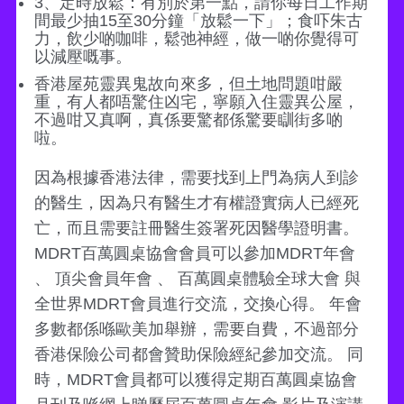
3、定時放鬆：有別於第一點，請你每日工作期
間最少抽15至30分鐘「放鬆一下」；食吓朱古
力，飲少啲咖啡，鬆弛神經，做一啲你覺得可
以減壓嘅事。
香港屋苑靈異鬼故向來多，但土地問題咁嚴
重，有人都唔驚住凶宅，寧願入住靈異公屋，
不過咁又真啊，真係要驚都係驚要瞓街多啲
啦。
因為根據香港法律，需要找到上門為病人到診
的醫生，因為只有醫生才有權證實病人已經死
亡，而且需要註冊醫生簽署死因醫學證明書。
MDRT百萬圓桌協會會員可以參加MDRT年會
、 頂尖會員年會 、 百萬圓桌體驗全球大會 與
全世界MDRT會員進行交流，交換心得。 年會
多數都係喺歐美加舉辦，需要自費，不過部分
香港保險公司都會贊助保險經紀參加交流。 同
時，MDRT會員都可以獲得定期百萬圓桌協會