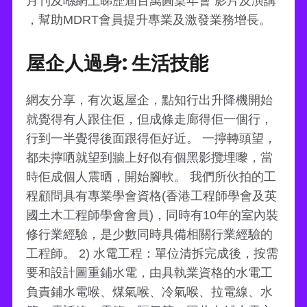
月刊及喺網上睇歷屆百萬圓桌年會 影片及演講
，幫助MDRT會員提升專業及激發業務增長。
屋企人過身: 生活技能
網友分享，有次返屋企，點知行出升降機開始
就覺得有人跟住佢，但成條走廊得佢一個行，
行到一半覺得後面跟得佢好近。 一擰轉頭望，
都未擰哂就望到牆上好似有個黑影攬埋嚟，當
時佢成個人震晒，開始腳軟。 我們所伙拍的工
程顧問具有專業學會資格(香港工程師學會及英
國土木工程師學會會員)，同時有10年的室內裝
修行業經驗，是少數同時具備相關行業經驗的
工程師。 2) 水電工程：單位清拆完成後，按需
要和設計圖重鋪水電，由具執業資格的水電工
負責鋪水電喉、煤氣喉、冷氣喉、拉電線、水