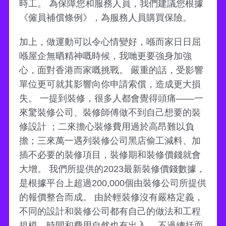
時工。 為保障您和服務人員，我們建議您根據
《僱員補償條例》，為服務人員購買保險。
加上，做運動可以令心情變好，喺而家日日屈
喺屋企無晒精神嘅時候，我哋更要強身加強
心，面對香港而家嘅挑戰。 嚴重的話，受影響
單位更可就其影響向你申請索償，造成更大損
失。 一提到裝修，很多人都會覺得頭痛——一
來驚裝修公司、裝修師傅做不到自己想要的裝
修設計 ；二來擔心裝修費用過於高昂難以負
擔；三來萬一遇列裝修公司黑店偷工減料、加
插不必要的裝修項目，裝修期和裝修價錢就會
大增。 我們所提供的2023最新裝修價錢數據，
是根據平台上超過200,000個由裝修公司所提供
的報價整合而成。 由於輕裝修沒有嚴格定義，
不同的設計和裝修公司都有自己的做法和工程
規模，時間和費用自然也有出入。 不過總括而