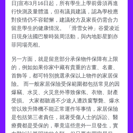
日)宣布3月16日起，所有學生上學前毋須再進
行快測及量體溫，但有議員建議，認為學校應
對疫情仍不容鬆懈，建議校方及家長仍需合力
留意學生的健康情況。 「滑雪女神」谷愛凌近
日現身法國巴黎時裝周活動，與內地影星劉亦
菲同場亮相。
另一方面，就是留意部分承保物件保障有上限
的，例如如果你家中藏有貴重的古董、名畫、
首飾等，都可特別挑選承保以上物件的家居保
險。 而一般家居保險受保範圍都包括常見的因
爆竊、水災、火災意外導致傢俬、衣物、財產
受損。 大家都聽過不少途人遭跌窗撃斃、爆水
管以致升降機不能正常運作等事情，家居保險
是包括第三者責任，就著受傷人士的訴訟、醫
療費都是受保的，畢竟這些意外一旦發生，實