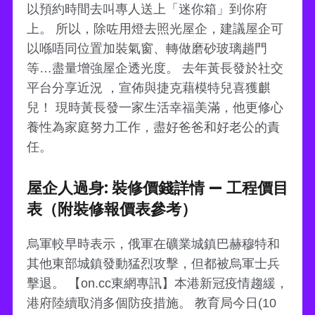
以預約時間去叫專人送上「迷你箱」到你府
上。 所以，除咗用燈去照光屋企，建議屋企可
以喺唔同位置加裝氣窗、轉做磨砂玻璃趟門
等…盡量增強屋企透光度。 去年黃長發於社交
平台分享近況 ，宣佈與捷克藉模特兒喜獲麒
兒！ 現時黃長發一家生活幸福美滿，他更修心
養性為家庭努力工作，盡好爸爸和好老公的責
任。
屋企人過身: 裝修價錢詳情 — 工程價目
表（附裝修報價表參考）
烏軍較早時表示，俄軍在礦業城鎮巴赫穆特和
其他東部城鎮發動猛烈攻擊，但都被烏軍士兵
擊退。 【on.cc東網專訊】本港新冠疫情趨緩，
港府陸續取消多個防疫措施。 教育局今日(10