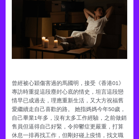
曾經被心穎傷害過的馬國明，接受《香港01》
專訪時重提這段塵封心底的情史，坦言這段戀
情早已成過去，理應重新生活，又大方祝福舊
愛繼續走自己喜歡的路。 她指媽媽今年50歲，
自己畢業1年多，沒有太多工作經驗，之前做銷
售員但逼得自己好緊，令抑鬱症更嚴重，打算
休息一排再找工作，但剛好碰上疫情，找文職