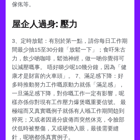
傢俬等。
屋企人過身: 壓力
3、定時放鬆：有別於第一點，請你每日工作期
間最少抽15至30分鐘「放鬆一下」；食吓朱古
力，飲少啲咖啡，鬆弛神經，做一啲你覺得可
以減壓嘅事。 唔好睇少呢10幾分鐘，因為「健
康才是財富的火車頭」。 7、滿足感下降：好
多時推動努力工作嘅原動力就係「滿足感」，
一旦滿足感下降，對你嘅工作一定有影響，呢
樣亦係你對現有工作壓力爆煲嘅重要信號。 最
極端而又真實嘅例子就係有人喺工作期間攰到
猝死；又或者因過分疲倦而突然休克，令臉部
伏低時被整傷，又或硬物入眼，最後需要縫
針，呢啲都係真實例子。