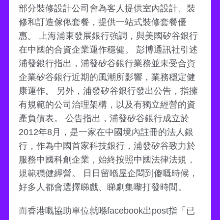
部分裝修設計公司會為客人提供室內設計、裝
修和訂造傢俬套餐，提供一站式裝修套餐優
惠。 上海浦東發展銀行強調，與美國矽谷銀行
在中國的合資企業運作穩健。 彭博通訊社引述
浦發銀行指出，浦發矽谷銀行業務並未受合資
企業矽谷銀行近期的風潮所影響，業務穩定健
康運作。 另外，浦發矽谷銀行發出公告，指擁
有規範的公司治理架構，以及有獨立經營的資
產負債表。 公告指出，浦發矽谷銀行成立於
2012年8月，是一家在中國境內註冊的法人銀
行，作為中國首家科技銀行，浦發矽谷致力於
服務中國科創企業，始終按照中國法律法規，
規範穩健經營。 日日留喺屋企悶到傻嘅時候，
好多人都會選擇睇戲、睇劇集嚟打發時間。
而香港嘅協助單位就喺facebook出post指「已