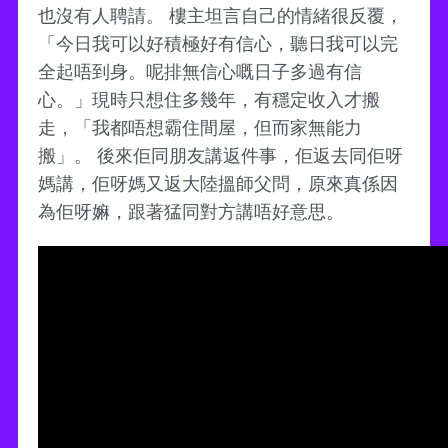
也沒有人聘請。 樓主坦言自己的情緒很反覆，
「今日我可以好積極好有信心，聽日我可以完
全起唔到身。呢排無信心嘅日子多過有信
心。」現時只想住多幾年，有穩定收入才搬
走，「我都唔想霸住間屋，但而家無能力
搬」。 後來佢同朋友講返件事，佢返去同佢呀
媽講，佢呀媽又返大陸搵師父問，原來真係因
為佢呀嫲，跟著猛同對方講唔好意思。