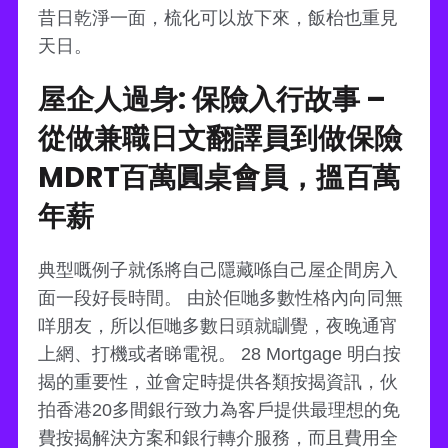
昔日乾淨一面，梳化可以放下來，飯枱也重見
天日。
屋企人過身: 保險入行故事 –
從做兼職日文翻譯員到做保險
MDRT百萬圓桌會員，搵百萬
年薪
典型嘅例子就係將自己隱藏喺自己屋企間房入
面一段好長時間。 由於佢哋多數性格內向同無
咩朋友，所以佢哋多數日頭就瞓覺，夜晚通宵
上網、打機或者睇電視。 28 Mortgage 明白按
揭的重要性，並會定時提供各類按揭資訊，伙
拍香港20多間銀行致力為客戶提供最理想的免
費按揭解決方案和銀行轉介服務，而且費用全