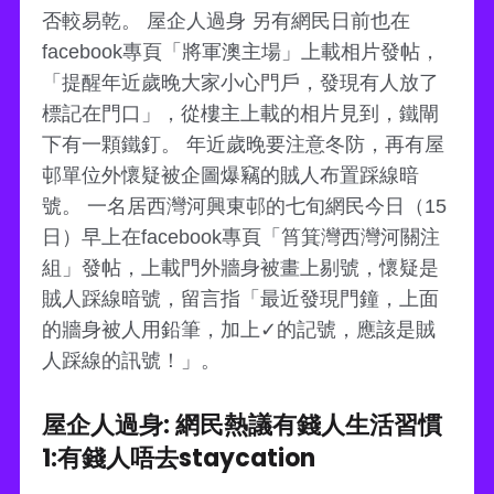
否較易乾。 屋企人過身 另有網民日前也在
facebook專頁「將軍澳主場」上載相片發帖，
「提醒年近歲晚大家小心門戶，發現有人放了
標記在門口」，從樓主上載的相片見到，鐵閘
下有一顆鐵釘。 年近歲晚要注意冬防，再有屋
邨單位外懷疑被企圖爆竊的賊人布置踩線暗
號。 一名居西灣河興東邨的七旬網民今日（15
日）早上在facebook專頁「筲箕灣西灣河關注
組」發帖，上載門外牆身被畫上剔號，懷疑是
賊人踩線暗號，留言指「最近發現門鐘，上面
的牆身被人用鉛筆，加上✓的記號，應該是賊
人踩線的訊號！」。
屋企人過身: 網民熱議有錢人生活習慣
1:有錢人唔去staycation