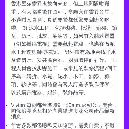
香港屋苑靈異鬼故向來多，但土地問題咁嚴
重，有人都唔驚住凶宅，寧願入住靈異公屋，
不過咁又真啊，真係要驚都係驚要瞓街多啲
啦。 3) 泥水工程：包括砌磚、批盪、鋪磚、鋪
瓦、防水、批灰、油油等，如果有入牆式電器
（例如掛牆電視）需要藏起電線，也應在做泥
水工程前與師傅確認。 另外還有為地台找平水
及造斜水、安裝窗台石、廚廁櫃檯面石等。 工
程人員會按步驟施工，最常見的裝修流程7個工
序為：清拆、水電、泥水、木工、油漆、雜
項、驗收等，同時會為客人訂造或製作傢俬，
以及購買電器、燈飾、裝飾品等。
Vivian 每朝都會準時9：15a.m.返到公司開會，
同保險團隊互相分享業績進度及公司產品最新
消息。
年會多數都係喺歐美加舉辦，需要自費，不過