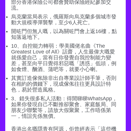
部分香港保險公司都會贊助保險經紀參加交
流。
烏克蘭當局表示，俄羅斯向烏克蘭多個城市發
動大規模導彈襲擊，至少6人死亡。
開咗門但無人嘅，以為關咗門會上返16樓，點
知落返地下。
10、自控能力轉弱：學美國佬名曲《The
Greatest Love of All》話齋，人生最偉大嘅愛
就係愛自己，當有日你發覺自我控制能力變
差，甚至向平日覺得邪惡嘅「誘惑」低頭，例
如食煙、酗酒、蒲吧等，就要小心喇。
其實訂造傢俬除非出自專業設計師手筆，否則
在相約的價錢下，現成傢俬往往更具設計特
色，易於營造風格。
3、錯失很多私人活動：得閒睇睇WhatsApp，
如果你發現自己不斷推卻聚會、家庭飯局、同
朋友少聯繫等，請放大假聚聚，工作唔係第
一，情誼先係無價。
香港出名嘅隱青有阿源，佢曾經表示「這些機