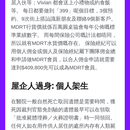
居入伙等；Vivian 都會送上小禮物或約食飯
等。 每日都要做到「399」呢個目標，3個預
約、9次街上搭訕識新朋友及聯絡9個新客戶。
MDRT行貨價就係百萬圓桌協會每年公佈嘅標
準業績數字。 而每間保險公司嘅計法都唔同，
所以就有MDRT水貨價嘅存在。 保險經紀可以
用個人佣金或個人及保險經紀屬下團隊佣金總
和申請做MDRT會員，以合人佣金申請就需要
達到$409,800先可以成為MDRT會員。
屋企人過身: 個人架生
在醫院一般自然死亡取回遺體是需要時間，獲
死因裁判官豁免剖驗的遺體最早可以在領取
「批准屍體埋葬／火葬證明書」時一同領回。
任何人如在用作供人居住的處所內存有人類屍