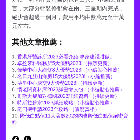
言，大部分輕裝修都會在兩、三星期內完成，
絕少會超過一個月，費用平均由數萬元至十萬
元左右。
其他文章推薦：
1.
香港牙醫診所2023必看介紹!專家建議咁做...
2.
卓盈牙科醫務所5大優點2023!（持續更新）
3.
偉華中心大維修8大優勢2023!（小編貼心推薦）
4.
名日九肚山洋房15大優點2023!（小編推薦）
5.
葵星中心成交9大優勢2023!（持續更新）
6.
慣老闆資料庫2023詳盡懶人包!（小編貼心推薦）
7.
哥斯大黎加對德國2023詳細資料!（持續更新）
8.
特斯拉薪水2023詳細攻略!（小編貼心推薦）
9.
廢四機申請2023全攻略!（震驚真相）
10.
降低白點值11大著數2023!內含降低白點值絕密資
料