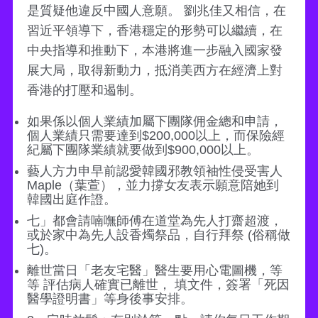
是質疑他違反中國人意願。 劉兆佳又相信，在
習近平領導下，香港穩定的形勢可以繼續，在
中央指導和推動下，本港將進一步融入國家發
展大局，取得新動力，抵消美西方在經濟上對
香港的打壓和遏制。
如果係以個人業績加屬下團隊佣金總和申請，
個人業績只需要達到$200,000以上，而保險經
紀屬下團隊業績就要做到$900,000以上。
藝人方力申早前認愛韓國邪教領袖性侵受害人
Maple（葉萱），並力撐女友表示願意陪她到
韓國出庭作證。
七」都會請喃嘸師傅在道堂為先人打齋超渡，
或於家中為先人設香燭祭品，自行拜祭 (俗稱做
七)。
離世當日「老友宅醫」醫生要用心電圖機，等
等 評估病人確實已離世， 填文件，簽署「死因
醫學證明書」等身後事安排。