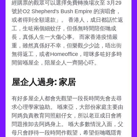
經購票的觀眾可以選擇免費轉換場次至 3月29
號於O2 Shepherd's Bush Empire 的演唱會，
或者得到全額退款」。 香港人，成日都話忙返
工，生咗兩個細蚊仔，但係無時間陪佢哋成
長，真係人生一大傷心事。 而家香港疫情嚴
重，雖然真係好不幸，但樂觀少少諗，唔出街
無得返工，或者Homeoffice，咁咪多咗好多時
間留喺屋企，陪屋企人一齊開心吓。
屋企人過身: 家居
有好多屋企人都會先觀望一段長時間先會去尋
求心理學家協助。 喺東亞，大部份家庭主要由
阿媽負責教育同照顧仔女，所以老豆成日會將
問題推卸去阿媽身上。 喺大多數情況入面，父
母只會靜待一段時間作觀望，希望佢哋嘅隱青