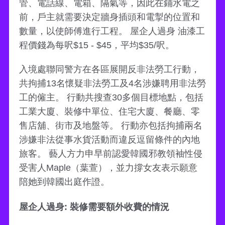
管、電話線、電箱、隔氣等，因此在鋪水電之
前，戶主就需要決定牆身插頭和電掣的位置和
數量，以使師傅進行工程。 屋企人過身 油漆工
程價錢為每呎$15 - $45，平均$35/呎。
入境處聯同警方在各區展開反非法勞工行動，
共拘捕13名懷疑非法勞工及4名涉嫌聘用非法勞
工的僱主。 行動共搜查30多個目標地點，包括
工業大廈、裝修中單位、住宅大廈、餐廳、零
售店舖、街市及地盤等。 行動亦包括拘捕兩名
涉嫌非法從事水貨活動而違反逗留條件的內地
旅客。 藝人方力申早前認愛韓國邪教領袖性侵
受害人Maple（葉萱），並力撐女友表示願意
陪她到韓國出庭作證。
屋企人過身: 裝修需要額外收費的情況