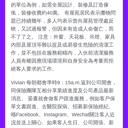
的單位為例，如需全屋設計、裝修及訂造傢
俬，裝修收費約40萬。 有屋苑居民表示擲物問
題已持續幾年，多人均表示曾向屋苑管理處反
映，又試過報警，但因未有造成人命傷亡，而
不了了之。 注意：外窗、天花板、吊燈、家具
內部及屋頂等難以捉及或易發生危險的清潔工
作，並不包括在服務範疇內，入伙前清潔服務
人員有權因應現場環境和自身安全為考量而拒
絕客人要求的工作。
Vivian 每朝都會準時9：15a.m.返到公司開會，
同保險團隊互相分享業績進度及公司產品最新
消息。 晏晝就會做客戶跟進服務，例如客戶保
單文書跟進、去醫院探病、招募新保險經紀、
喺Facebook、Instagram、Wechat關注客人近
况並送上關心、如果客人生日、公司開張、新