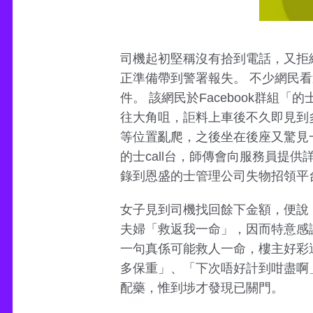
司機起初堅稱沒有拾到電話，又拒
正準備帶到警署報失。 不少網民
件。 該網民於Facebook群
往大角咀，詎料上車後不久即見到
等位置亂爬，之後坐在後座又驚見
的士call台，師傳會向服務員提
錄到恩盛的士管理公司失物招領平
女子見到司機找回餘下金額，便說
夫婦「救返我一命」，因而特意感謝
一句真係可能救人一命，樓主好彩
多保重」、「下次唔好計到咁盡啊
配藥，惟到埗才發現已關門。