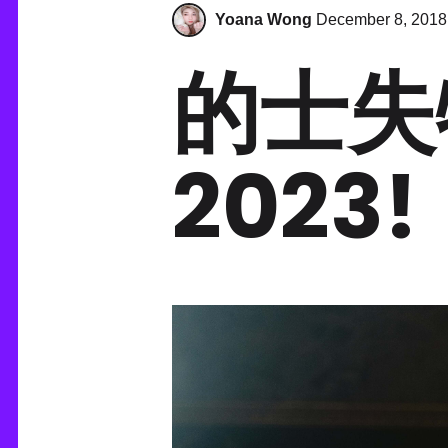
Yoana Wong
December 8, 2018
的士失
202