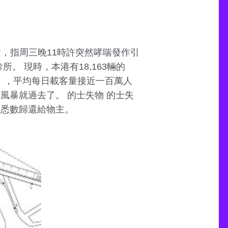
文，指周三晚11時許突然哮喘發作引
 現時，本港有18,163輛的
藍色），平均每日載客量接近一百萬人
風暴就過去了。 的士失物 的士失
內悉數歸還給物主。