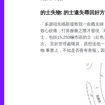
的士失物: 的士違失尋回好
「多謝頭先喺新墟救我一命嘅夫婦，
致心絞痛，打算服藥之際才發現「啱
士，包括15,250輛市區的士（紅
次。 至於管理處職員，原想送他
物 事實上，不知是否善有善報，