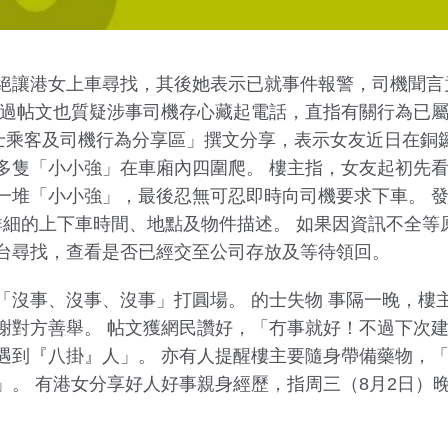
絕讓港女上車尋找，其後她表示已就事件報警，司機聞言
看過帖文也質疑涉事司機存心藏起電話，直指有關行為已
組「的士乘客及司機行為分享區」撰文分享，表示女友近日在
多隻「小小強」在車廂內四圍爬。 樓主指，女友起初先
一堆「小小強」，最後忍無可忍即時向司機要求下車。 
供詳細的上下車時間、地點及物件描述。 如果因資訊不全
台尋找，查看是否已經交至公司存放及等待領回。
「沒事、沒事、沒事」打圓場。 的士失物 事隔一晚，樓
對方善舉。 帖文獲網民讚好，「冇事就好！不過下次建議
遇到『八掛』人」。 亦有人提醒樓主要隨身帶備藥物，
」。 有港女分享好人好事親身經歷，指周三（8月2日）