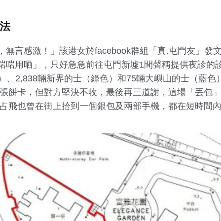
方法
無言感激！」該港女於facebook群組「真.屯門友」發
啱用晒」，只好急急前往屯門新墟1間聲稱提供夜診的診所。
色）、2,838輛新界的士（綠色）和75輛大嶼山的士（
一張餅卡，但對方堅決不收，最後再三道謝，這場「丟包」
因占飛也曾在街上拾到一個銀包及兩部手機，都在短時間