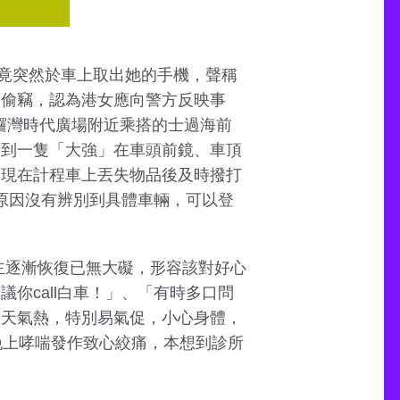
竟突然於車上取出她的手機，聲稱
屬偷竊，認為港女應向警方反映事
銅鑼灣時代廣場附近乘搭的士過海前
看到一隻「大強」在車頭前鏡、車頂
發現在計程車上丟失物品後及時撥打
等原因沒有辨別到具體車輛，可以登
主逐漸恢復已無大礙，形容該對好心
你call白車！」、「有時多口問
「天氣熱，特別易氣促，小心身體，
晚上哮喘發作致心絞痛，本想到診所