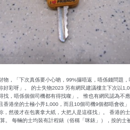
財物，「下次真係要小心啲，99%攞唔返，唔係錢問題
好彩呀」。 的士失物2023 另有網民建議樓主下次以1,
得找，唔係個個司機都有得找㗎」。 惟也有網民認為不
香港坐的士極小畀1,000，而且10個司機9個都唔會收
你，然後才在包裏拿大紙，大把人是這樣找」。 香港的士
計算。 每輛的士均裝有計程錶（俗稱「咪錶」），按的士