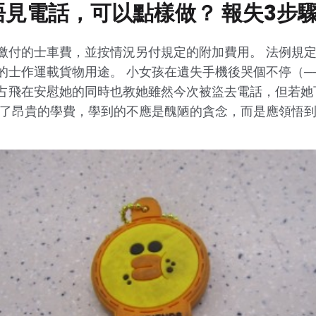
唔見電話，可以點樣做？ 報失3步
繳付的士車費，並按情況另付規定的附加費用。 法例規
的士作運載貨物用途。 小女孩在遺失手機後哭個不停（─
占飛在安慰她的同時也教她雖然今次被盜去電話，但若她
付了昂貴的學費，學到的不應是醜陋的貪念，而是應領悟