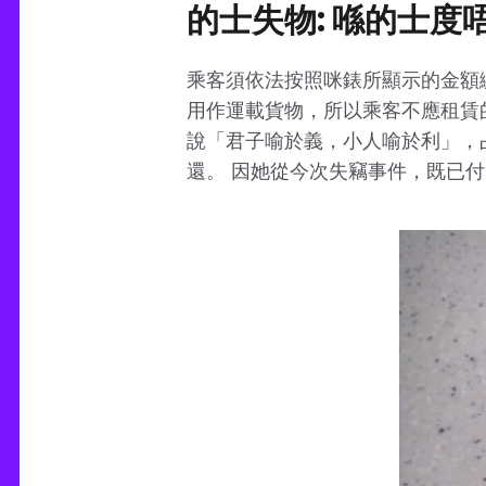
的士失物: 喺的士度
乘客須依法按照咪錶所顯示的金額
用作運載貨物，所以乘客不應租賃
說「君子喻於義，小人喻於利」，
還。 因她從今次失竊事件，既已