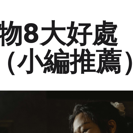
物8大好處
3!（小編推薦