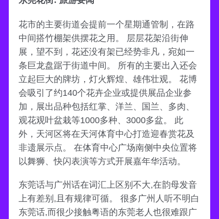
东莞花街: 旅游要闻
花市的主要街道会提前一个星期通管制，在路
中间搭竹棚架供摆花之用。 层层花架沿街伸
展，望不到，花还没有架已经势非凡，宛如一
条巨龙盘踞于街道中间。 所有的主要出入还会
立起巨大的牌坊，灯火辉煌、雄伟壮观。 花博
会吸引了约140个花卉企业或提供展品企业参
加，展出品种包括红掌、洋兰、国兰、多肉、
观花观叶盆栽等1000多种、3000多盆。 此
外，天河区将在天河体育中心打造迎春赏花及
非遗展示点。 在体育中心广场南侧中央位置将
以舞狮、快闪表演等方式开展嘉年华活动。
东莞话与广州话在词汇上区别不大,在韵母发音
上有差别,且有规律可循。 很多广州人听不明白
东莞话,而很少接触粤语的东莞老人也很难跟广