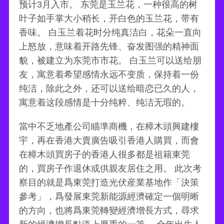
预计3月入市。 东莞是玉兰花，一种很高的树
叶子如手掌大小稍长，开白色的玉兰花，带有
香味。 白玉兰着花时分纯真洁白，花朵一直向
上怒放，意味着开路先锋、奋发图强的精神面
貌，被建立为东莞市市花。 白玉兰可以送给朋
友，寓意着希望感情永远不变质，保持着一份
纯洁，除此之外，还可以送给暗恋已久的人，
寓意着这段感情是十分纯粹、纯洁无瑕的。
當中不乏地產公司瞄準商機，在樟木頭興建樓
宇，再在香港大賣廣告吸引香港人購買，而會
在樟木頭買房子的香港人很多都是祖籍東莞
的，買房子作退休或供親友居住之用。 此次考
察目的就是爲東莞打造光伏産業基地作「決策
參考」，爲發展東莞新能源經濟確定一個明晰
的方向，也將爲東莞轉變經濟增長方式，尋求