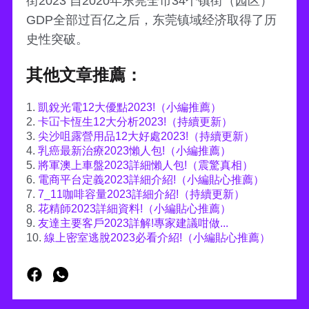
街2023 自2020年东莞全市34个镇街（园区）
GDP全部过百亿之后，东莞镇域经济取得了历
史性突破。
其他文章推薦：
1.
凱銳光電12大優點2023!（小編推薦）
2.
卡冚卡恆生12大分析2023!（持續更新）
3.
尖沙咀露營用品12大好處2023!（持續更新）
4.
乳癌最新治療2023懶人包!（小編推薦）
5.
將軍澳上車盤2023詳細懶人包!（震驚真相）
6.
電商平台定義2023詳細介紹!（小編貼心推薦）
7.
7_11咖啡容量2023詳細介紹!（持續更新）
8.
花精師2023詳細資料!（小編貼心推薦）
9.
友達主要客戶2023詳解!專家建議咁做...
10.
線上密室逃脫2023必看介紹!（小編貼心推薦）