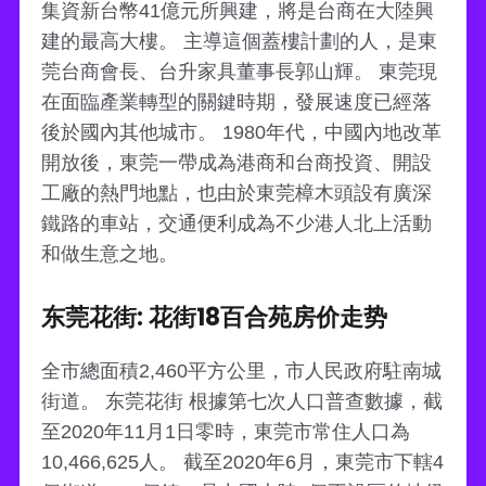
集資新台幣41億元所興建，將是台商在大陸興
建的最高大樓。 主導這個蓋樓計劃的人，是東
莞台商會長、台升家具董事長郭山輝。 東莞現
在面臨產業轉型的關鍵時期，發展速度已經落
後於國內其他城市。 1980年代，中國內地改革
開放後，東莞一帶成為港商和台商投資、開設
工廠的熱門地點，也由於東莞樟木頭設有廣深
鐵路的車站，交通便利成為不少港人北上活動
和做生意之地。
东莞花街: 花街18百合苑房价走势
全市總面積2,460平方公里，市人民政府駐南城
街道。 东莞花街 根據第七次人口普查數據，截
至2020年11月1日零時，東莞市常住人口為
10,466,625人。 截至2020年6月，東莞市下轄4