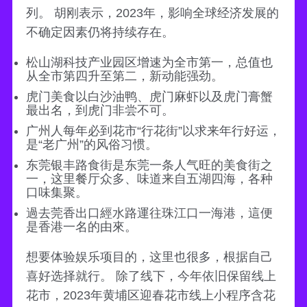
列。 胡刚表示，2023年，影响全球经济发展的
不确定因素仍将持续存在。
松山湖科技产业园区增速为全市第一，总值也
从全市第四升至第二，新动能强劲。
虎门美食以白沙油鸭、虎门麻虾以及虎门膏蟹
最出名，到虎门非尝不可。
广州人每年必到花市“行花街”以求来年行好运，
是“老广州”的风俗习惯。
东莞银丰路食街是东莞一条人气旺的美食街之
一，这里餐厅众多、味道来自五湖四海，各种
口味集聚。
過去莞香出口經水路運往珠江口一海港，這便
是香港一名的由來。
想要体验娱乐项目的，这里也很多，根据自己
喜好选择就行。 除了线下，今年依旧保留线上
花市，2023年黄埔区迎春花市线上小程序含花