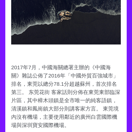
2017年7月，中國海關總署主辦的《中國海
關》雜誌公佈了2016年「中國外貿百強城市」
排名，東莞以總分78.1分超越蘇州，首次排名
第三。 东莞花街 客家話則分佈在東莞東部臨深
片區，其中樟木頭鎮是全市唯一的純客語鎮，
清溪鎮和鳳崗鎮大部分則講客家方言。 東莞境
內沒有機場，主要使用鄰近的廣州白雲國際機
場與深圳寶安國際機場。