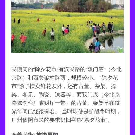
民期间的“除夕花市”有汉民路的“双门底”（今北
京路）和西关桨栏路两，规模较小。 “除夕花
市”除了摆卖鲜花以外，还有古董、杂架、挥
架、冬果、陶瓷、漆器等，而双门底（今北京
路陈李斋厂省财厅一带）的古董、杂架早在道
光年间已经很有名。 当时即使是抗战争时期，
广州依照市民的要求仍旧举办“除夕花市”。