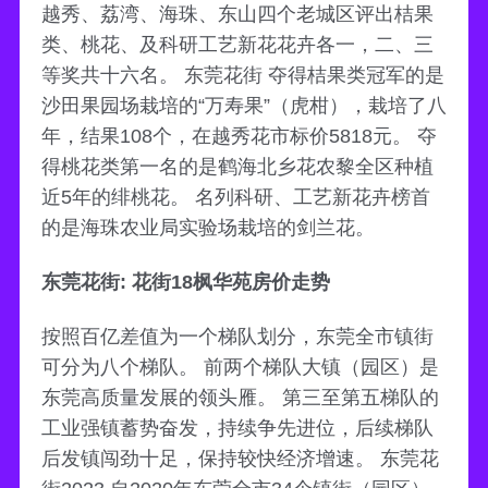
越秀、荔湾、海珠、东山四个老城区评出桔果
类、桃花、及科研工艺新花花卉各一，二、三
等奖共十六名。 东莞花街 夺得桔果类冠军的是
沙田果园场栽培的“万寿果”（虎柑），栽培了八
年，结果108个，在越秀花市标价5818元。 夺
得桃花类第一名的是鹤海北乡花农黎全区种植
近5年的绯桃花。 名列科研、工艺新花卉榜首
的是海珠农业局实验场栽培的剑兰花。
东莞花街: 花街18枫华苑房价走势
按照百亿差值为一个梯队划分，东莞全市镇街
可分为八个梯队。 前两个梯队大镇（园区）是
东莞高质量发展的领头雁。 第三至第五梯队的
工业强镇蓄势奋发，持续争先进位，后续梯队
后发镇闯劲十足，保持较快经济增速。 东莞花