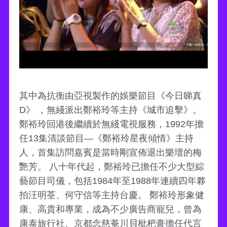
其中為抗衡由亞視製作的娛樂節目《今日睇真
D》 ，無綫派出鄭裕玲等主持《城市追擊》。
鄭裕玲回港後繼續於無綫電視服務，1992年擔
任13集清談節目—《鄭裕玲星夜傾情》主持
人，首集訪問嘉賓是當時剛宣佈退出樂壇的梅
艷芳。 八十年代起，鄭裕玲已擔任不少大型綜
藝節目司儀，包括1984年至1988年連續四年夥
拍汪明荃、何守信等主持台慶。 鄭裕玲形象健
康、高貴和專業，成為不少廣告商寵兒，曾為
康泰旅行社、京都念慈菴川貝枇杷膏擔任代言