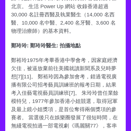
北京。 生活 Power Up 網站 收錄香港超過
30,000 名註冊西醫及執業醫生（14,000 名西
醫、10,000 名中醫、2,400 名牙醫、3,600 名
物理治療師）的基本資料。
鄭玲玲: 鄭玲玲醫生: 拍攝地點
鄭裕玲1975年考畢香港中學會考，因家庭經濟
欠佳，被逼放棄前往美國就讀新聞系及兒時夢
想[7][11]。 鄭裕玲因為參加會考，錯過電視廣
播有限公司招考藝員訓練班的報考日期，結果
考入佳藝電視藝員訓練班[7]。 朱玲玲曾任業餘
模特兒，1977年參加香港小姐競選，取得冠軍
及最上鏡小姐獎項，是首位奪得兩個獎項的參
賽者。 當選後只在娛樂圈發展了很短時間，在
無綫電視拍過一部電視劇《瑪麗關77》，客串