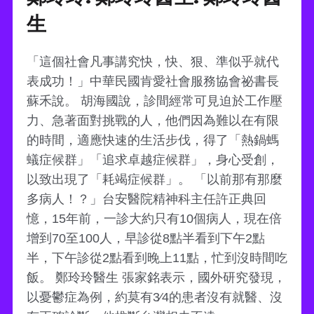
生
「這個社會凡事講究快，快、狠、準似乎就代
表成功！」中華民國肯愛社會服務協會祕書長
蘇禾說。 胡海國說，診間經常可見迫於工作壓
力、急著面對挑戰的人，他們因為難以在有限
的時間，適應快速的生活步伐，得了「熱鍋螞
蟻症候群」「追求卓越症候群」，身心受創，
以致出現了「耗竭症候群」。 「以前那有那麼
多病人！？」台安醫院精神科主任許正典回
憶，15年前，一診大約只有10個病人，現在倍
增到70至100人，早診從8點半看到下午2點
半，下午診從2點看到晚上11點，忙到沒時間吃
飯。 鄭玲玲醫生 張家銘表示，國外研究發現，
以憂鬱症為例，約莫有3∕4的患者沒有就醫、沒