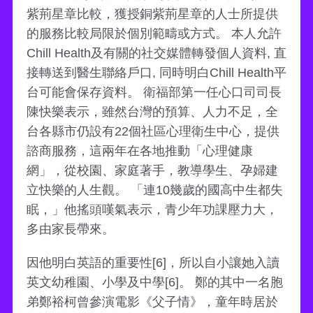
紫荊星章比較，獲授銅紫荊星章的人士所提供
的服務比較局限於個別範疇或方式。 本人允許
Chill Health及有關的社交媒體轉發個人資料, 直
接轉送到醫生聯絡戶口, 同時明白Chill Health平
台可能會保存資料。 衛福部第一任心口司司長
陳快樂表示，雖然台灣的預算、人力不足，全
台各縣市仍設有22個社區心理衛生中心，提供
諮商服務，這兩年在各地推動「心理健康
網」，從校園、家庭著手，教導學生、孕婦建
立快樂的人生觀。 「連10幾歲的國高中生都失
眠，」他搖頭嘆氣表示，青少年功課壓力大，
多由家長帶來。
因他明白英語的重要性[6]，所以自小讓她入讀
英文幼稚園、小學及中學[6]。 鄭的其中一名胞
弟鄭裕柯曾參演電影《父子情》，童年時居於