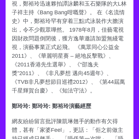
視，鄭裕玲迅速夥拍譚詠麟和玉石樂隊的大L林
子祥主持《Bang Bang咁嘅聲》。 在《名流情
史》中，鄭裕玲罕有穿着三點式泳裝作大膽演
出，令不少觀眾嘩然。 1978年8月，佳藝電視
因財政問題倒閉後，獲方逸華邀請加盟無綫電
視，演藝事業正式起飛。 《萬眾同心公益金
2011》、《華麗明星賽 – 絕地反擊戰》、
《2011香港先生選舉》、《“邵逸夫
獎”2011》、《非凡夢想 邁向45週年》、
《TVB非凡夢想節目巡禮2012》、《第44屆萬
千星輝賀台慶》、《知法守法》。
鄭玲玲: 鄭玲玲: 鄭裕玲演藝經歷
網友紛紛留言批評陳凱琳翹手的動作有欠得
體，甚有「家婆Feel」，更話：「佢之前做主
持已經成日翹手」、「唔係第一次咁」、「唔