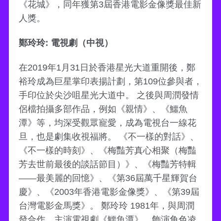
《花城》，同年獲第3屆香港電影金像獎最佳新
人獎。
鄭玲玲: 電視劇（中視）
在2019年1月31日於香港星光大道重開後，鄭
裕玲成為巨星掌印表揚計劃，第109位參與者，
手印位於尖沙咀星光大道中。 之後與周潤發情
侶檔拍攝多部作品，例如《親情》、《鱷魚
潭》等，均深受觀眾寵愛，成為電視台一線花
旦，也是劇集收視福將。 《不一樣的對話》、
《不一樣的時刻》、《梅豔芳真心相聚（梅豔
芳去世前最後的談話節目）》、《梅豔芳特輯
——最美麗的回憶》、《第36屆萬千星輝賀台
慶》、《2003年香港電影金像獎》、《第39屆
台灣電影金馬獎》。 鄭玲玲 1981年，與周潤
發合作，主演電視劇《鱷魚潭》，飾演角色凌