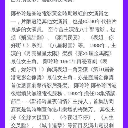
鄭裕玲是香港電影黃金時期最紅的女演員之
一，片酬冠絕其他女演員，也是80-90年代拍片
最多的女演員。 至今曾主演近八十部電影，包
括《飛鷹計劃》、《豪門夜宴》、《表姐，你
好嘢！》系列、《八星報喜》等。 1988年，主
演的《月亮星星太陽》榮獲《第25屆金馬獎》
最佳女主角。 鄭玲玲 1991年再憑喜劇《表
姐，妳好嘢！》飾演表姐一角榮獲《第10屆香
港電影金像獎》最佳女主角，亦是歷屆金像獎
首位憑喜劇奪得影后殊榮。 鄭玲玲 鄭裕玲回港
後繼續於無綫電視服務，1992年擔任13集清談
節目—《鄭裕玲星夜傾情》主持人，首集訪問
嘉賓是當時剛宣佈退出樂壇的梅艷芳。 其後主
持《全線大搜查》、《今夜咀不停》、《人生
交叉點》、《城市追擊》等節目及演出電視劇