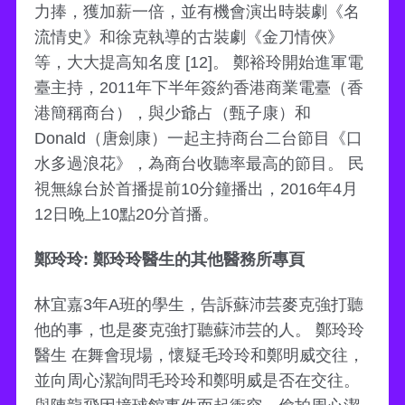
力捧，獲加薪一倍，並有機會演出時裝劇《名
流情史》和徐克執導的古裝劇《金刀情俠》
等，大大提高知名度 [12]。 鄭裕玲開始進軍電
臺主持，2011年下半年簽約香港商業電臺（香
港簡稱商台），與少爺占（甄子康）和
Donald（唐劍康）一起主持商台二台節目《口
水多過浪花》，為商台收聽率最高的節目。 民
視無線台於首播提前10分鐘播出，2016年4月
12日晚上10點20分首播。
鄭玲玲: 鄭玲玲醫生的其他醫務所專頁
林宜嘉3年A班的學生，告訴蘇沛芸麥克強打聽
他的事，也是麥克強打聽蘇沛芸的人。 鄭玲玲
醫生 在舞會現場，懷疑毛玲玲和鄭明威交往，
並向周心潔詢問毛玲玲和鄭明威是否在交往。