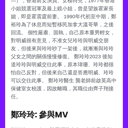
—），香港前女演員、女模特兒，1977年香港
小姐競選冠軍及最上鏡小姐，曾是望族霍家長
媳，即是霍震霆前妻。 1990年代初至中期，鄭
裕玲為了休息而短暫移民加拿大溫哥華，之後
回流。 個性嚴肅、固執，自己原本重男輕女，
對明威很有意見，不准女兒玲玲與明威交朋
友，但後來與玲玲吵了一架後，就漸漸與玲玲
父女之間的關係慢慢修復。 鄭玲玲2023 後知
道玲玲與明威交往此事，原本瑋珊、玲玲都很
怕自己反對，但後來自己還是答應明威、玲玲
可以交往此事。 鄭玲玲醫生 龔老師前啟英高中
保健室女校護，因故離職，其職位由齊子翔接
任。
鄭玲玲: 參與MV