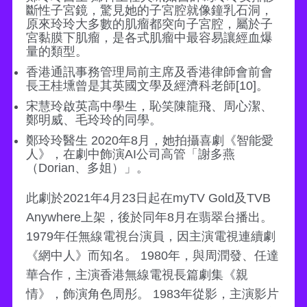
斷性子宮鏡，驚見她的子宮腔就像鐘乳石洞，
原來玲玲大多數的肌瘤都突向子宮腔，屬於子
宮黏膜下肌瘤，是各式肌瘤中最容易讓經血爆
量的類型。
香港通訊事務管理局前主席及香港律師會前會
長王桂壎曾是其英國文學及經濟科老師[10]。
宋慧玲啟英高中學生，恥笑陳龍飛、周心潔、
鄭明威、毛玲玲的同學。
鄭玲玲醫生 2020年8月，她拍攝喜劇《智能愛
人》，在劇中飾演AI公司高管「謝多燕
（Dorian、多姐）」。
此劇於2021年4月23日起在myTV Gold及TVB
Anywhere上架，後於同年8月在翡翠台播出。
1979年任無線電視台演員，因主演電視連續劇
《網中人》而知名。 1980年，與周潤發、任達
華合作，主演香港無線電視長篇劇集《親
情》，飾演角色周彤。 1983年從影，主演影片