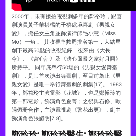
2000年，未有接拍電視劇多年的鄭裕玲，跟喜
劇演員黃子華搭檔的千禧處境喜劇《男親女
愛》，擔任女主角並飾演律師毛小慧（Miss
Mo）一角 。 其收視率數周排名第一，大結局
創下最高50點的收視紀錄，後來由《大長
今》、《宮心計》及《溏心風暴之家好月圓》
所持平。 同年底舉行50場的《男親女愛舞臺
劇》，是其首次演出舞臺劇，至目前為止《男
親女愛》是唯一舉行舞臺劇的劇集[17]。 1983
年，鄭裕玲主演電影《花城》，也是鄭裕玲的
第一部電影，飾演角色夏菁；之後與石修、歐
陽佩珊合作，主演電視劇《警花出更》，劇中
飾演角色張皚明[7-8]。
鄭玲玲: 鄭玲玲醫生: 鄭玲玲醫