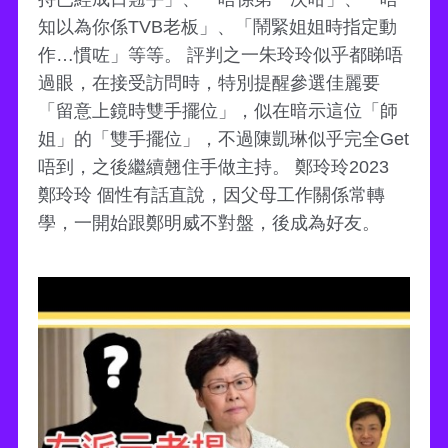
知以為你係TVB老板」、「鬧緊姐姐時指定動
作…慣咗」等等。 評判之一朱玲玲似乎都睇唔
過眼，在接受訪問時，特別提醒參選佳麗要
「留意上鏡時雙手擺位」，似在暗示這位「師
姐」的「雙手擺位」，不過陳凱琳似乎完全Get
唔到，之後繼續翹住手做主持。 鄭玲玲2023
鄭玲玲 個性有話直說，因父母工作關係常轉
學，一開始跟鄭明威不對盤，後成為好友。