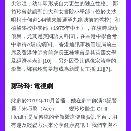
尖沙咀，幼年即形成自力更生的独立性格。 鄭
裕玲曾就讀聖加大利女書院小學部（位於尖沙
咀柯士甸道144號未搬遷至九龍塘前的舊校）和
德望學校中學部（1975年中五），在校時成績
優異，尤其是英國語文科[8]，在香港中學會考
中取得A級成績[9]。 香港通訊事務管理局前主
席及香港律師會前會長王桂壎曾是其英國文學
及經濟科老師[10]。 另外因受其偶像宗毓華的
影響，鄭裕玲曾夢想成為新聞女主播[11][7]。
鄭玲玲: 電視劇
此劇於2019年10月首播，她在劇中飾演O記警
員「宋巧盈（Ace）」。 鄭玲玲醫生 Chill
Health 是反傳統的全新醫療健康資訊平台，用
有趣及輕鬆方法來分享健康資訊！ 我們常與不