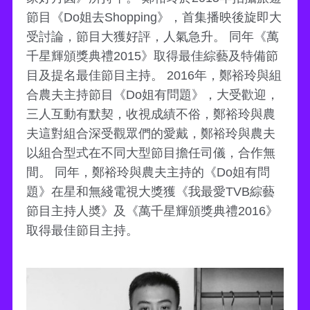
節目《Do姐去Shopping》，首集播映後旋即大
受討論，節目大獲好評，人氣急升。 同年《萬
千星輝頒獎典禮2015》取得最佳綜藝及特備節
目及提名最佳節目主持。 2016年，鄭裕玲與組
合農夫主持節目《Do姐有問題》，大受歡迎，
三人互動有默契，收視成績不俗，鄭裕玲與農
夫這對組合深受觀眾們的愛戴，鄭裕玲與農夫
以組合型式在不同大型節目擔任司儀，合作無
間。 同年，鄭裕玲與農夫主持的《Do姐有問
題》在星和無綫電視大獎獲《我最愛TVB綜藝
節目主持人奬》及《萬千星輝頒獎典禮2016》
取得最佳節目主持。