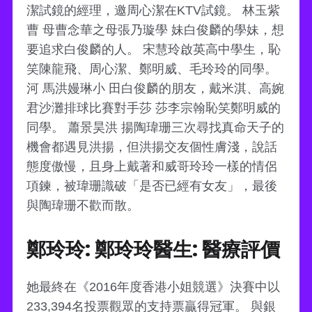
潔試鏡的經理，邀周心潔在KTV試鏡。 林玉紫
曹 母曹念華之母張乃璇學 妹白俊麟的學妹，想
要追求白俊麟的人。 宋慧玲啟英高中學生，恥
笑陳龍飛、周心潔、鄭明威、毛玲玲的同學。
河 馬洪嫚琳小 田白俊麟的朋友，戴米淇、高婉
君沙灘排球比賽對手莎 莎李宗翰恥笑鄭明威的
同學。 蕭景昊洪 揚陶瑋珊三次尋找真命天子的
機會都遇見洪揚，但洪揚交友個性膚淺，說話
態度傲慢，且身上戴著和威哥玲玲一樣的情侶
項鍊，被瑋珊識破「是否已經有女友」，最後
與陶瑋珊不歡而散。
鄭玲玲: 鄭玲玲醫生: 醫療評價
她最終在《2016年度香港小姐競選》決賽中以
233,394名投票觀眾的支持票贏得冠軍。 與銀