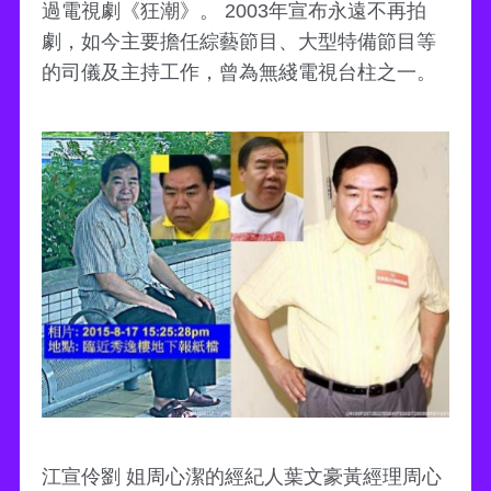
過電視劇《狂潮》。 2003年宣布永遠不再拍
劇，如今主要擔任綜藝節目、大型特備節目等
的司儀及主持工作，曾為無綫電視台柱之一。
江宣伶劉 姐周心潔的經紀人葉文豪黃經理周心