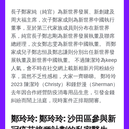
長子鄭家純（純官）為新世界發展、新創建及
周大福主席，次子鄭家成則為新世界中國執行
董事，至於第三代家族成員則分布在新世界
系，純官長子鄭志剛為新世界發展執董及聯席
總經理，次女鄭志雯為新世界中國執董。 而鄭
家成兒子鄭志恒及鄭志謙則分別出任新世界發
展執董及新世界中國執董。 不過陳潔玲為keep
人氣，會不時在社交網上載新相新片同粉絲分
享，當然不乏性感相，大家一齊睇睇。 鄭玲玲
2023 陳潔玲（Christy）和鍾舒漫（Sherman）
去年因合作經營防疫消毒用品生意，引發金錢
糾紛而鬧上法庭，現時案件正排期開審。
鄭玲玲: 鄭玲玲: 沙田區參與新