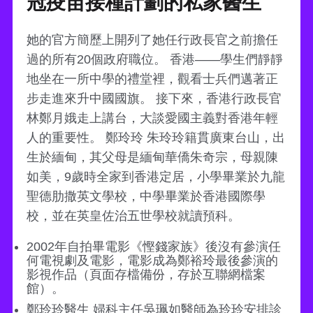
冠疫苗接種計劃的私家醫生
她的官方簡歷上開列了她任行政長官之前擔任
過的所有20個政府職位。 香港——學生們靜靜
地坐在一所中學的禮堂裡，觀看士兵們邁著正
步走進來升中國國旗。 接下來，香港行政長官
林鄭月娥走上講台，大談愛國主義對香港年輕
人的重要性。 鄭玲玲 朱玲玲籍貫廣東台山，出
生於緬甸，其父母是緬甸華僑朱奇宗，母親陳
如美，9歲時全家到香港定居，小學畢業於九龍
聖德肋撒英文學校，中學畢業於香港國際學
校，並在英皇佐治五世學校就讀預科。
2002年自拍畢電影《慳錢家族》後沒有參演任
何電視劇及電影，電影成為鄭裕玲最後參演的
影視作品（頁面存檔備份，存於互聯網檔案
館）。
鄭玲玲醫生 婦科主任吳珮如醫師為玲玲安排診