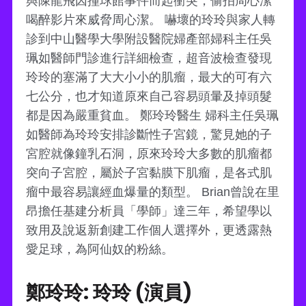
與陳龍飛因撞球館事件而起衝突，偷拍周心潔
喝醉影片來威脅周心潔。 嚇壞的玲玲與家人轉
診到中山醫學大學附設醫院婦產部婦科主任吳
珮如醫師門診進行詳細檢查，超音波檢查發現
玲玲的塞滿了大大小小的肌瘤，最大的可有六
七公分，也才知道原來自己容易頭暈及掉頭髮
都是因為嚴重貧血。 鄭玲玲醫生 婦科主任吳珮
如醫師為玲玲安排診斷性子宮鏡，驚見她的子
宮腔就像鐘乳石洞，原來玲玲大多數的肌瘤都
突向子宮腔，屬於子宮黏膜下肌瘤，是各式肌
瘤中最容易讓經血爆量的類型。 Brian曾說在里
昂擔任基建分析員「學師」達三年，希望學以
致用及說返新創建工作個人選擇外，更透露熱
愛足球，為阿仙奴的粉絲。
鄭玲玲: 玲玲 (演員)