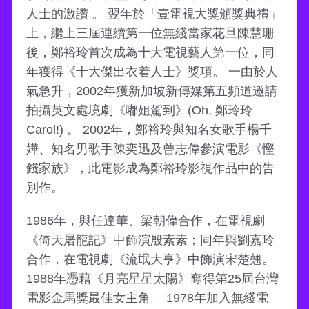
人士的激讚 。 翌年於「壹電視大獎頒獎典禮」
上，繼上三屆連續第一位無綫當家花旦陳慧珊
後，鄭裕玲首次成為十大電視藝人第一位，同
年獲得《十大傑出衣着人士》獎項。 一由於人
氣急升，2002年獲新加坡新傳媒第五頻道邀請
拍攝英文處境劇《嘟姐駕到》(Oh, 鄭玲玲
Carol!) 。 2002年，鄭裕玲與知名女歌手楊千
嬅、知名男歌手陳奕迅及曾志偉參演電影《慳
錢家族》，此電影成為鄭裕玲影視作品中的告
別作。
1986年，與任達華、梁朝偉合作，在電視劇
《倚天屠龍記》中飾演殷素素；同年與劉嘉玲
合作，在電視劇《流氓大亨》中飾演宋楚翹。
1988年憑藉《月亮星星太陽》奪得第25屆台灣
電影金馬獎最佳女主角。 1978年加入無綫電