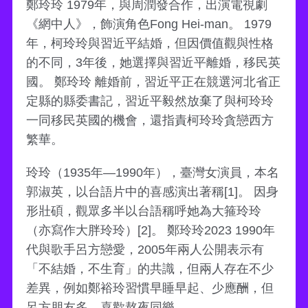
鄭玲玲 1979年，與周潤發合作，出演電視劇
《網中人》，飾演角色Fong Hei-man。 1979
年，柯玲玲與習近平結婚，但因價值觀與性格
的不同，3年後，她選擇與習近平離婚，移民英
國。 鄭玲玲 離婚前，習近平正在競選河北省正
定縣的縣委書記，習近平毅然放棄了與柯玲玲
一同移民英國的機會，還指責柯玲玲貪戀西方
繁華。
玲玲（1935年—1990年），臺灣女演員，本名
郭淑英，以台語片中的喜感演出著稱[1]。 因身
形壯碩，觀眾多半以台語稱呼她為大箍玲玲
（亦寫作大胖玲玲）[2]。 鄭玲玲2023 1990年
代與歌手呂方戀愛，2005年兩人公開表示有
「不結婚，不生育」的共識，但兩人存在不少
差異，例如鄭裕玲習慣早睡早起、少應酬，但
呂方朋友多、喜歡熬夜同樂。