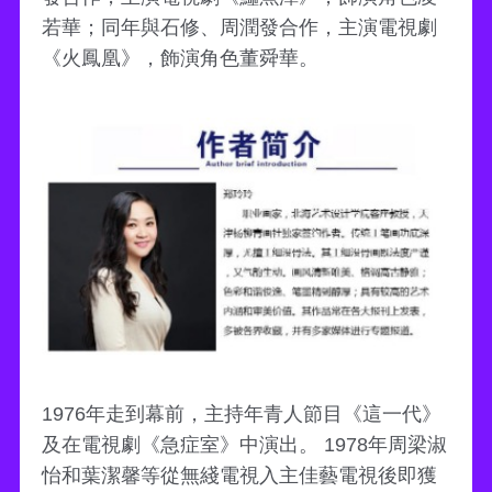
若華；同年與石修、周潤發合作，主演電視劇
《火鳳凰》，飾演角色董舜華。
1976年走到幕前，主持年青人節目《這一代》
及在電視劇《急症室》中演出。 1978年周梁淑
怡和葉潔馨等從無綫電視入主佳藝電視後即獲