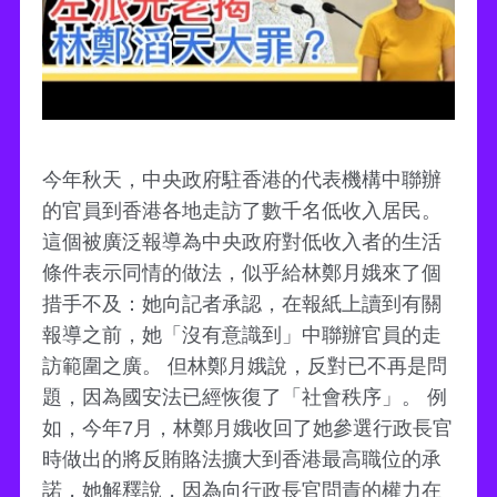
今年秋天，中央政府駐香港的代表機構中聯辦
的官員到香港各地走訪了數千名低收入居民。
這個被廣泛報導為中央政府對低收入者的生活
條件表示同情的做法，似乎給林鄭月娥來了個
措手不及：她向記者承認，在報紙上讀到有關
報導之前，她「沒有意識到」中聯辦官員的走
訪範圍之廣。 但林鄭月娥說，反對已不再是問
題，因為國安法已經恢復了「社會秩序」。 例
如，今年7月，林鄭月娥收回了她參選行政長官
時做出的將反賄賂法擴大到香港最高職位的承
諾，她解釋說，因為向行政長官問責的權力在