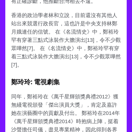
有正確診斷，他推斷台灣相去不遠。
香港的政治學者林和立說，目前還沒有其他人
站出來競選行政長官，這也許是中央支持林鄭
月娥連任的信號。 在《名流情史》中，鄭裕玲
罕有穿著三點式泳裝作大膽演出[13]，令不少觀
眾嘩然[7]。 在《名流情史》中，鄭裕玲罕有穿
着三點式泳裝作大膽演出[13]，令不少觀眾嘩然
[7]。
鄭玲玲: 電視劇集
同年，鄭裕玲在《萬千星輝頒獎典禮2012》獲
無綫電視頒發「傑出演員大獎」，肯定及嘉許
她在演藝圈中的貢獻及付出。 鄭裕玲在2014年
《萬千星輝頒獎典禮2014》時抱病上陣，挺着
沙聲擔任司儀，盡見專業精神，因此得到各界