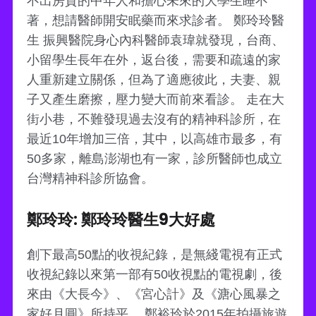
不出房貸的中年人和擔心未來的大學生睡不
著，想請醫師開安眠藥而來求診者。 鄭玲玲醫
生 振興醫院身心內科醫師袁瑋就發現，台商、
小留學生長年在外，返台後，需要和疏遠的家
人重新建立關係，但為了適應彼此，夫妻、親
子又產生磨擦，壓力變大而前來看診。 走在大
街小巷，不難發現過去沒有的精神科診所，在
最近10年增加三倍，其中，以高雄市最多，有
50多家，離島澎湖也有一家，診所醫師也成立
台灣精神科診所協會。
鄭玲玲: 鄭玲玲醫生9大好處
創下最高50點的收視紀錄，是無綫電視有正式
收視紀錄以來第一部有50收視點的電視劇，後
來由《大長今》、《宮心計》及《溏心風暴之
家好月圓》所持平。 鄭裕玲於2015年拍攝旅遊