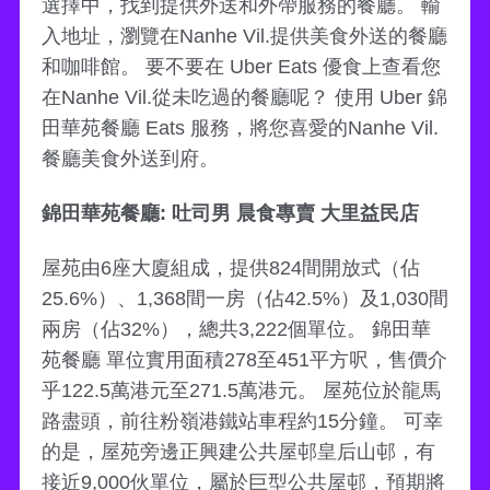
選擇中，找到提供外送和外帶服務的餐廳。 輸
入地址，瀏覽在Nanhe Vil.提供美食外送的餐廳
和咖啡館。 要不要在 Uber Eats 優食上查看您
在Nanhe Vil.從未吃過的餐廳呢？ 使用 Uber 錦
田華苑餐廳 Eats 服務，將您喜愛的Nanhe Vil.
餐廳美食外送到府。
錦田華苑餐廳: 吐司男 晨食專賣 大里益民店
屋苑由6座大廈組成，提供824間開放式（佔
25.6%）、1,368間一房（佔42.5%）及1,030間
兩房（佔32%），總共3,222個單位。 錦田華
苑餐廳 單位實用面積278至451平方呎，售價介
乎122.5萬港元至271.5萬港元。 屋苑位於龍馬
路盡頭，前往粉嶺港鐵站車程約15分鐘。 可幸
的是，屋苑旁邊正興建公共屋邨皇后山邨，有
接近9,000伙單位，屬於巨型公共屋邨，預期將