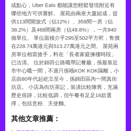
或點心，Uber Eats 都能讓您輕鬆發現附近有
哪些地方可供嘗鮮。 屋苑由兩座大廈組成，提
供113間開放式（佔12%）、359間一房（佔
38.2%）及468間兩房（佔49.8%），一共940
個單位。 單位面積介乎295至502平方呎，售價
在228.74萬港元與513.27萬港元之間。 屋苑兩
房單位相當搶手，料在「長者家庭揀樓時段」
已沽清。 位於錦田公路嘅帶記餐廳，係最靠近
市中心嘅一間，不過只係喺KOK KOK隔離，小
店由80年代起屹立至今，係錦田區內一間真街
坊店。 小店為街坊茶記，裝潢比較陳舊，充滿
歷史痕跡，比較低調，但午餐有足足16款選
擇，包括意粉、天使麵。
其他文章推薦：