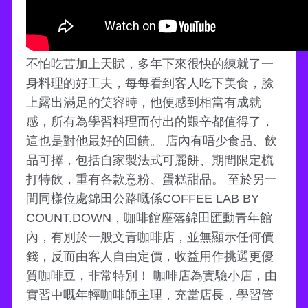
不怕吃苦加上天賦，多年下來很快的練就了一
身料理的好工夫，每每看到客人吃下美食，臉
上露出滿足的笑容時，他便感到相當有成就
感，所有為學習料理而付出的艱辛都值得了，
這也是對他最好的回饋。 店內有唔少食品、飲
品可擇，包括自家製法式可麗餅、期間限定梳
打特飲，重有各款意粉、蛋糕甜品。 至於另一
間同樣位處錦田公路嘅係COFFEE LAB BY
COUNT.DOWN，咖啡館座落錦田匯動青年館
內，有別於一般文青咖啡店，並無顯示任何價
錢，反而由客人自由定價，收益用作挑選更優
質咖啡豆，非常特別！ 咖啡店為實驗小店，由
實習中嘅年輕咖啡師主理，充當店長，學習管