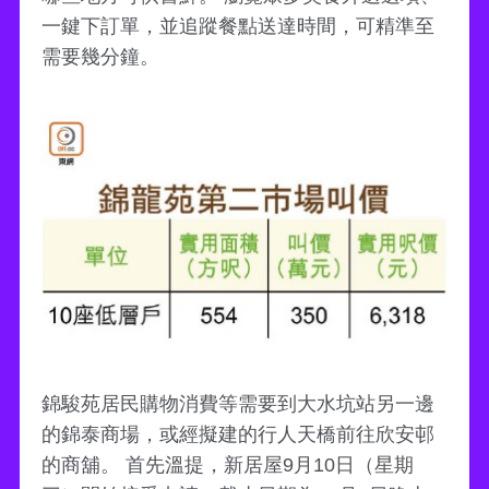
一鍵下訂單，並追蹤餐點送達時間，可精準至
需要幾分鐘。
錦駿苑居民購物消費等需要到大水坑站另一邊
的錦泰商場，或經擬建的行人天橋前往欣安邨
的商舖。 首先溫提，新居屋9月10日（星期