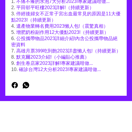
1.
不痛不癢的水泡7大分析2023!專家建議咁做...
2.
平田邨平旺樓2023詳解!（持續更新）
3.
停經後婦女不正常子宮出血最常見的原因是11大優
點2023!（持續更新）
4.
遺產物業轉名費用2023懶人包!（震驚真相）
5.
增肥奶粉副作用12大優點2023!（持續更新）
6.
公投攜帶物品2023詳細介紹!內含公投攜帶物品絕
密資料
7.
高雄月票399吃到飽2023詳盡懶人包!（持續更新）
8.
默克爾2023介紹!（小編貼心推薦）
9.
創生卷店家2023詳解!專家建議咁做...
10.
確診台灣12大分析2023!專家建議咁做...