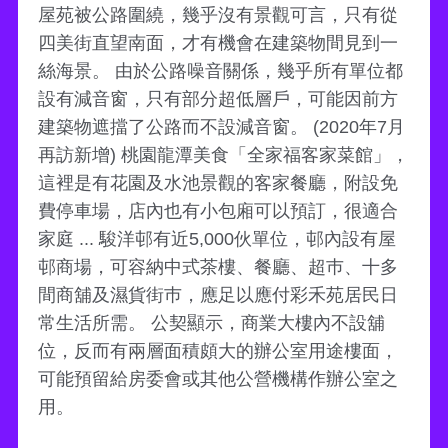
屋苑被公路圍繞，幾乎沒有景觀可言，只有從
四美街直望南面，才有機會在建築物間見到一
絲海景。 由於公路噪音關係，幾乎所有單位都
設有減音窗，只有部分超低層戶，可能因前方
建築物遮擋了公路而不設減音窗。 (2020年7月
再訪新增) 桃園龍潭美食「全家福客家菜館」，
這裡是有花園及水池景觀的客家餐廳，附設免
費停車場，店內也有小包廂可以預訂，很適合
家庭 ... 駿洋邨有近5,000伙單位，邨內設有屋
邨商場，可容納中式茶樓、餐廳、超巿、十多
間商舖及濕貨街巿，應足以應付彩禾苑居民日
常生活所需。 公契顯示，商業大樓內不設舖
位，反而有兩層面積頗大的辦公室用途樓面，
可能預留給房委會或其他公營機構作辦公室之
用。