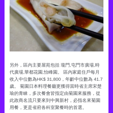
另外，區內主要屋苑包括 瓏門,屯門市廣場,時
代廣場,華都花園,怡峰園。 區內家庭住戶每月
收入中位數為HK$ 31,800，年齡中位數為 41.7
歲。 菊園日本料理餐廳更獲得當時省主席宋楚
瑜的青睞，多次餐會皆指定由菊園來服務，從
此政商名流只要來到中興新村，必指名來菊園
用餐，更是省府各科室聚餐時的首選。