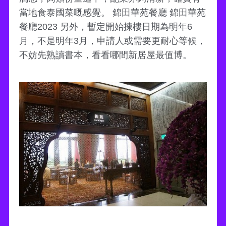
當地食泰國菜嘅感覺。 錦田華苑餐廳 錦田華苑
餐廳2023 另外，暫定開始揀樓日期為明年6
月，不是明年3月，申請人或需要更耐心等候，
不妨先熟讀書本，看看哪間新居屋最值博。