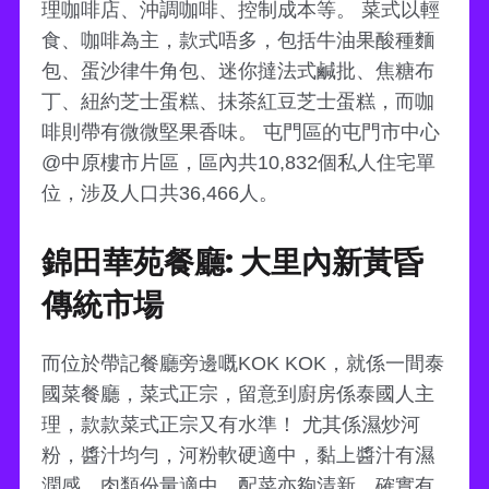
理咖啡店、沖調咖啡、控制成本等。 菜式以輕
食、咖啡為主，款式唔多，包括牛油果酸種麵
包、蛋沙律牛角包、迷你撻法式鹹批、焦糖布
丁、紐約芝士蛋糕、抺茶紅豆芝士蛋糕，而咖
啡則帶有微微堅果香味。 屯門區的屯門市中心
@中原樓市片區，區內共10,832個私人住宅單
位，涉及人口共36,466人。
錦田華苑餐廳: 大里內新黃昏
傳統市場
而位於帶記餐廳旁邊嘅KOK KOK，就係一間泰
國菜餐廳，菜式正宗，留意到廚房係泰國人主
理，款款菜式正宗又有水準！ 尤其係濕炒河
粉，醬汁均勻，河粉軟硬適中，黏上醬汁有濕
潤感，肉類份量適中，配菜亦夠清新，確實有