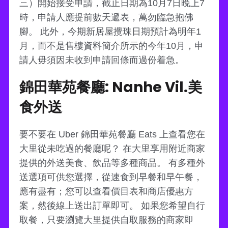
三）開始接受申請，截止日期為10月7日晚上7
時，申請人應提前數天遞表，萬勿臨急抱佛
腳。 此外，今期新居屋攪珠日期預計為明年1
月，而不是售樓資料簡介所示的今年10月，申
請人毋須因未收到申請回條而過份着急。
錦田華苑餐廳: Nanhe Vil.美
食外送
要不要在 Uber 錦田華苑餐廳 Eats 上查看您在
大里從未吃過的餐廳呢？ 在大里享用附近商家
提供的外送美食、飲品等多種商品。 有多種外
送選項可供您選擇，從速食到早餐和早午餐，
應有盡有；您可以查看價目表和商店優惠方
案，然後線上送出訂單即可。 如果您希望自行
取餐，只要瀏覽大里提供自取服務的商家即