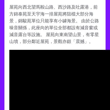
屋苑向西北望馬鞍山路、西沙路及吐露港，前
方錦泰苑至天宇海一排屋苑將阻檔大部分海
景，錦駿苑單位只能享有小罅海景。 由於公路
噪音關係，此座向的單位全部都設有減音窗或
減音露台等設施。 屋苑向東南望山景，有零星
山墳，部分鄰近屋苑，景觀亦頗「震撼」。