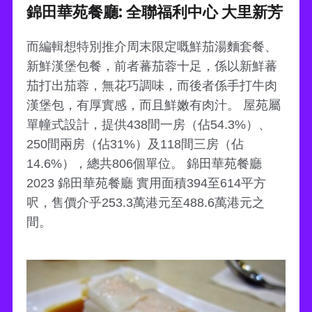
錦田華苑餐廳: 全聯福利中心 大里新芳
而編輯想特別推介周末限定嘅鮮茄湯麵套餐、
新鮮漢堡包餐，前者蕃茄蓉十足，係以新鮮蕃
茄打出茄蓉，無花巧調味，而後者係手打牛肉
漢堡包，有厚實感，而且鮮嫩有肉汁。 屋苑屬
單幢式設計，提供438間一房（佔54.3%）、
250間兩房（佔31%）及118間三房（佔
14.6%），總共806個單位。 錦田華苑餐廳
2023 錦田華苑餐廳 實用面積394至614平方
呎，售價介乎253.3萬港元至488.6萬港元之
間。