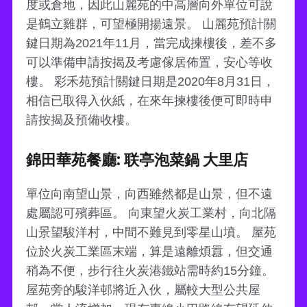
度或倉地，因此山麗苑的中高層向外單位可說
是鶴立雞群，可望極開揚遠景。 山麗苑預計關
鍵日期為2021年11月，當完成揀樓後，差不多
可以準備申請按揭及考慮傢居佈置，安心等收
樓。 彩禾苑預計關鍵日期是2020年8月31日，
相信已取得入伙紙，在來年揀樓後便可即時申
請按揭及預備收樓。
錦田華苑餐廳: 联亭泡菜鍋 大里店
單位向南望山景，向西雖然都是山景，但不遠
處屬認可殯葬區。 向東望火炭工業村，向北隔
山景望駿洋村，中間不難見到零星山墳。 屋苑
位於火炭工業區末端，算是遠離煩囂，但交通
稍為不便，步行往火炭港鐵站需時約15分鐘。
屋苑旁的駿洋邨將近入伙，屬較大型公共屋