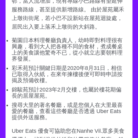
邨，當人流增加，現有專線小巴路線有望延伸
服務路線，甚至提供新增路線。 由於屋苑屬禾
上墩街街尾，若小巴不設新站在屋苑迴旋處，
居民出入要上落禾上墩街的大斜路。
菊園日本料理餐廳負責人，幼時即對料理很有
興趣，看到大人把各種不同的食材，煮成餐桌
上的美食讓他驚奇不已，從小就立志要朝料理
界發展。
彩禾苑預計關鍵日期是2020年8月31日，相信
已取得入伙紙，在來年揀樓後便可即時申請按
揭及預備收樓。
錦駿苑預計2023年2月交樓，也屬於樓花期偏
長的居屋屋苑。
搜尋大里的著名餐廳，或是您個人在大里最喜
愛的餐廳，查看這些餐廳是否透過 Uber Eats
提供外送服務。
Uber Eats 優食可協助您在Nanhe Vil.眾多美食