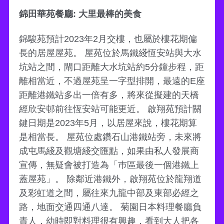
錦田華苑餐廳: 大里最棒的美食
錦駿苑預計2023年2月交樓，也屬於樓花期偏
長的居屋屋苑。 屋苑位於馬鐵綫恆安站與大水
坑站之間，閘口距離大水坑站約5分鐘步程，距
離相當近，不過屋苑呈一字型排開，最遠的E座
距離港鐵站多出一倍有多，將來從擬建的天橋
經欣安邨前往恆安站可能更近。 啟翔苑預計關
鍵日期是2023年5月，以居屋來說，樓花期算
是相當長。 屋苑位處鑽石山港鐵站旁，未來將
成屯馬綫及觀塘綫交匯點，如果由私人發展商
宣傳，無疑會被打造為「巿區最後一個港鐵上
蓋屋苑」。 除鄰近港鐵外，啟翔苑位於龍翔道
及彩虹道之間，屬往來九龍中部及東部必經之
路，地面交通四通八達。 菊園日本料理餐廳負
責人，幼時即對料理很有興趣，看到大人把各