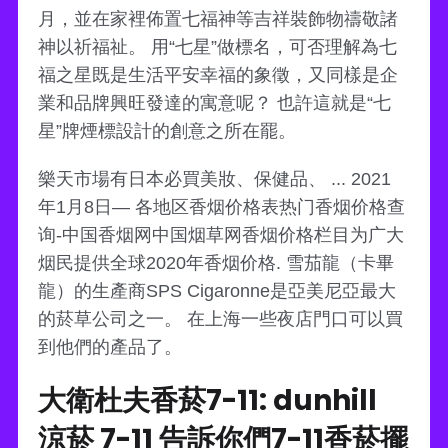
月，並在家裡佈置七福神等吉祥裝飾物禱敬諸
神以祈福祉。 用“七星”做標名，可否理解為七
福之星既是生活平安幸福的象徵，又同樣是企
業和品牌興旺發達的寓意呢？ 也許這就是“七
星”牌煙標設計的創意之所在罷。
樂天市場有日本必買美妝、保健品、 ... 2021
年1月8日— 各地区香烟价格表热门香烟价格查
询-中国香烟网中国烟草网香烟价格栏目为广大
烟民提供全球2020年香烟价格. 雪茄龍（卡畢
龍）的生產商SPS Cigaronne是亞美尼亞最大
的菸草公司之一。 在上海一些夜店門口可以買
到他們的產品了。
大衛杜夫香菸7-11: dunhill
涼菸 7-11 告訴你們7-11香菸擺