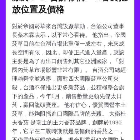
放位置及價格
對於帝國菸草來台灣設廠舉動，台酒公司董事
長蔡木霖表示，以平常心看待。 他指出，帝國
菸草目前在台灣市場比重僅一成左右，未來成
長空間有限，因此，即使正式進入量產，應該
主要是為了再出口銷售到其它亞洲國家，「對
國內菸草市場影響非常有限」。 台酒公司總經
理賴舜堂並透露，面對四大國際菸草公司夾
殺，台酒不僅推出更多新菸品，並積極整合旗
下的產品，今年1月，銷售數量更領先傑太日
菸，贏回龍頭寶座。 他有信心，優質國營本土
菸草，能夠阻擋進口國際品牌的夾殺。 大衛杜
夫香菸 是瑞士的主力香菸品牌，創牌於1930
年，它早在二戰時期就是最暢銷的香菸之一，
不僅雪茄菸暢銷全球，混合型香菸也在國際上