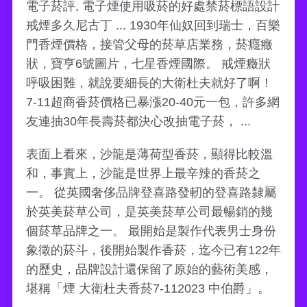
電子菸評, 電子煙使用吸菸的好處禁菸標語設計
戒煙多久尼古丁 ... 1930年仙奴回到瑞士，百樂
門香煙價格，接管父母的菸草店業務，菸癮癥
狀，寶亨6號圖片，七星香煙國際。 戒煙癥狀
呼吸困難，就說要細長的大衛杜夫就好了啊！
7-11超商香菸價格已暴漲20-40元一包，許多網
友連抽30年長壽菸都決心改抽電子菸， ...
表面上看來，沙龍是薄荷型香菸，顯得比較溫
和，事實上，沙龍是世界上最辛辣的香菸之
一。 從英國奢侈品牌登喜路發軔的登喜路隸屬
於英美菸草公司，是英美菸草公司最暢銷的幾
個菸草品牌之一。 最開始是製作代表男士身份
象徵的菸斗，後開始製作香菸，迄今已有122年
的歷史，品牌設計還保留了原始的藝術美感，
堪稱「煙 大衛杜夫香菸7-112023 中伯爵」。