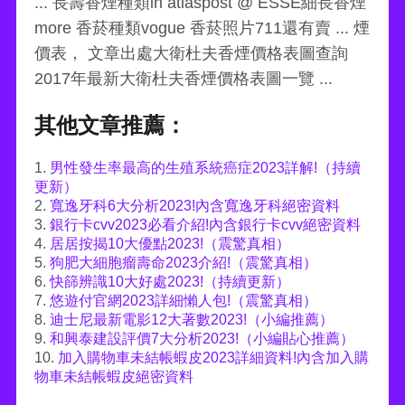
... 長壽香煙種類in atlaspost @ ESSE細長香煙
more 香菸種類vogue 香菸照片711還有賣 ... 煙
價表， 文章出處大衛杜夫香煙價格表圖查詢
2017年最新大衛杜夫香煙價格表圖一覽 ...
其他文章推薦：
1.
男性發生率最高的生殖系統癌症2023詳解!（持續
更新）
2.
寬逸牙科6大分析2023!內含寬逸牙科絕密資料
3.
銀行卡cvv2023必看介紹!內含銀行卡cvv絕密資料
4.
居居按揭10大優點2023!（震驚真相）
5.
狗肥大細胞瘤壽命2023介紹!（震驚真相）
6.
快篩辨識10大好處2023!（持續更新）
7.
悠遊付官網2023詳細懶人包!（震驚真相）
8.
迪士尼最新電影12大著數2023!（小編推薦）
9.
和興泰建設評價7大分析2023!（小編貼心推薦）
10.
加入購物車未結帳蝦皮2023詳細資料!內含加入購
物車未結帳蝦皮絕密資料