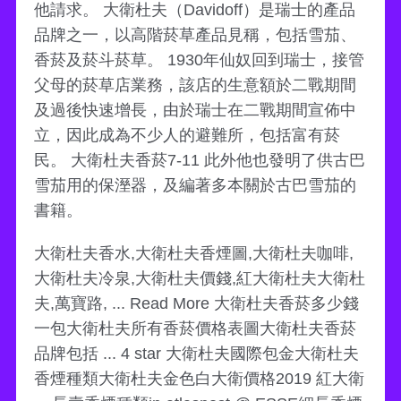
他請求。 大衛杜夫（Davidoff）是瑞士的產品
品牌之一，以高階菸草產品見稱，包括雪茄、
香菸及菸斗菸草。 1930年仙奴回到瑞士，接管
父母的菸草店業務，該店的生意額於二戰期間
及過後快速增長，由於瑞士在二戰期間宣佈中
立，因此成為不少人的避難所，包括富有菸
民。 大衛杜夫香菸7-11 此外他也發明了供古巴
雪茄用的保溼器，及編著多本關於古巴雪茄的
書籍。
大衛杜夫香水,大衛杜夫香煙圖,大衛杜夫咖啡,
大衛杜夫冷泉,大衛杜夫價錢,紅大衛杜夫大衛杜
夫,萬寶路, ... Read More 大衛杜夫香菸多少錢
一包大衛杜夫所有香菸價格表圖大衛杜夫香菸
品牌包括 ... 4 star 大衛杜夫國際包金大衛杜夫
香煙種類大衛杜夫金色白大衛價格2019 紅大衛