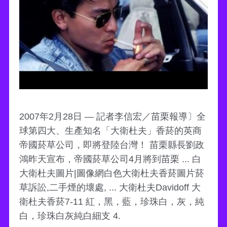
2007年2月28日 — 記者李信宏／苗栗報導〕全
球第四大、生產知名「大衛杜夫」香菸的英商
帝國菸草公司，即將登陸台灣！ 苗栗縣長劉政
鴻昨天宣布，帝國菸草公司4月將到苗栗 ... 白
大衛杜夫圖片|圖像網白色大衛杜夫香菸圖片菸
草訴訟,二手煙的壞處, ... 大衛杜夫Davidoff 大
衛杜夫香菸7-11 紅，黑，藍，珍珠白，灰，純
白，珍珠白灰純白細支 4.