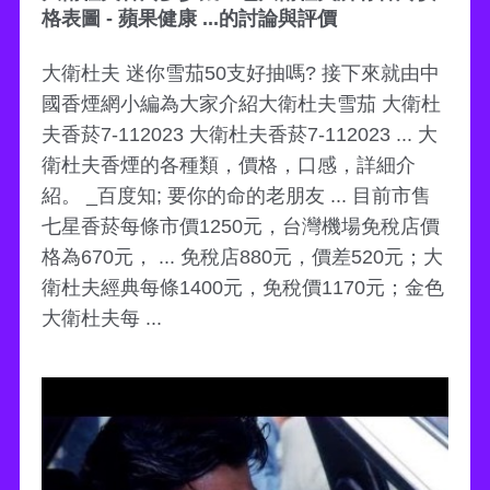
格表圖 - 蘋果健康 ...的討論與評價
大衛杜夫 迷你雪茄50支好抽嗎? 接下來就由中
國香煙網小編為大家介紹大衛杜夫雪茄 大衛杜
夫香菸7-112023 大衛杜夫香菸7-112023 ... 大
衛杜夫香煙的各種類，價格，口感，詳細介
紹。 _百度知; 要你的命的老朋友 ... 目前市售
七星香菸每條市價1250元，台灣機場免稅店價
格為670元， ... 免稅店880元，價差520元；大
衛杜夫經典每條1400元，免稅價1170元；金色
大衛杜夫每 ...