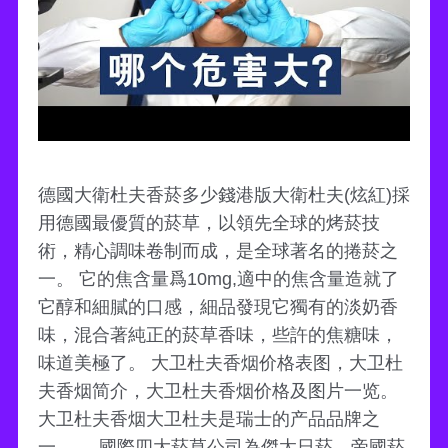
德國大衛杜夫香菸多少錢港版大衛杜夫(炫紅)採
用德國最優質的菸草，以領先全球的烤菸技
術，精心調味卷制而成，是全球著名的捲菸之
一。 它的焦含量爲10mg,適中的焦含量造就了
它醇和細膩的口感，細品發現它獨有的淡奶香
味，混合著純正的菸草香味，些許的焦糖味，
味道美極了。 大卫杜夫香烟价格表图，大卫杜
夫香烟简介，大卫杜夫香烟价格及图片一览。
大卫杜夫香烟大卫杜夫是瑞士的产品品牌之
一， ... 國際四大菸草公司為傑太日菸、帝國菸