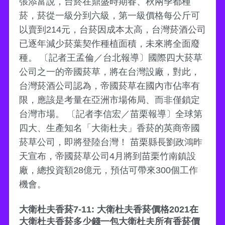
張添富說，台菸在鼎盛時期春、秋兩季都種
菸，菸從一級分到六級，第一級價格每公斤可
以賣到214元，台菸因成本太高，台灣菸酒公司
已逐年減少菸葉契作種植面積，未來將全面廢
種。 〔記者王孟倫／台北報導〕國際四大菸草
公司之一的帝國菸草，將在台灣設廠，對此，
台灣菸酒公司認為，帝國菸草在國內市佔率有
限，應該是考量在亞洲市場佈局、而非僅鎖定
台灣市場。 〔記者李信宏／苗栗報導〕全球第
四大、生產知名「大衛杜夫」香菸的英商帝國
菸草公司，即將登陸台灣！ 苗栗縣長劉政鴻昨
天宣布，帝國菸草公司4月將到苗栗竹南鎮設
廠，總投資額28億元，預估可帶來300個工作
機會。
大衛杜夫香菸7-11: 大衛杜夫香菸價格2021在
大衛杜夫香菸多少錢一包大衛杜夫所有香菸價