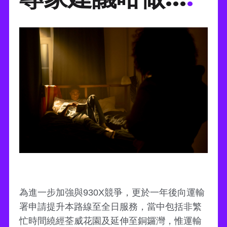
為進一步加強與930X競爭，更於一年後向運輸
署申請提升本路線至全日服務，當中包括非繁
忙時間繞經荃威花園及延伸至銅鑼灣，惟運輸