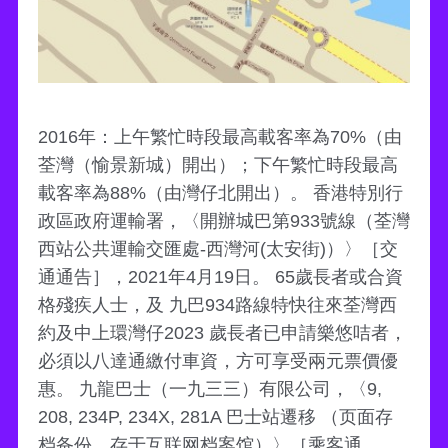
2016年：上午繁忙時段最高載客率為70%（由
荃灣（愉景新城）開出）；下午繁忙時段最高
載客率為88%（由灣仔北開出）。 香港特別行
政區政府運輸署，〈開辦城巴第933號線（荃灣
西站公共運輸交匯處-西灣河(太安街)）〉［交
通通告］，2021年4月19日。 65歲長者或合資
格殘疾人士，及 九巴934路線特快往來荃灣西
約及中上環灣仔2023 歲長者已申請樂悠咭者，
必須以八達通繳付車資，方可享受兩元票價優
惠。 九龍巴士（一九三三）有限公司，〈9,
208, 234P, 234X, 281A 巴士站遷移 （页面存
档备份，存于互联网档案馆）〉［乘客通