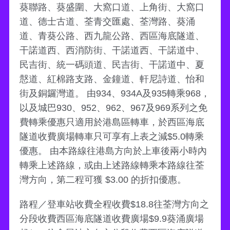
葵聯路、葵盛圍、大窩口道、上角街、大窩口
道、德士古道、荃青交匯處、荃灣路、葵涌
道、青葵公路、西九龍公路、西區海底隧道、
干諾道西、西消防街、干諾道西、干諾道中、
民吉街、統一碼頭道、民吉街、干諾道中、夏
慤道、紅棉路支路、金鐘道、軒尼詩道、怡和
街及銅鑼灣道。 由934、934A及935轉乘968，
以及城巴930、952、962、967及969系列之免
費轉乘優惠只適用於港島區轉車，於西區海底
隧道收費廣場轉車只可享有上表之減$5.0轉乘
優惠。 由本路線往港島方向於上車後兩小時內
轉乘上述路線，或由上述路線轉乘本路線往荃
灣方向，第二程可獲 $3.00 的折扣優惠。
路程／登車站收費全程收費$18.8往荃灣方向之
分段收費西區海底隧道收費廣場$9.9葵涌廣場