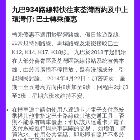
九巴934路線特快往來荃灣西約及中上
環灣仔: 巴士轉乘優惠
轉乘優惠不適用於聯營路線、假日旅遊路線、
非常規特別路線、馬場路線及港鐵接駁巴士
K12, K14, K17, K18線。 九巴於2018年起開始
在大部分葵青區及荃灣區路線報站系統宣傳本
線，由於其廣播不停播放，疑有洗腦成分，引
起網民討論。 2014年4月22日：加密班次，星
期一至五港島方向由8班加至9班，回程由2班加
至3班，星期六班次維持不變。
在轉車途中請勿使用八達通卡／電子支付系統
乘搭其他非指定巴士路線或其他交通工具，否
則不能享有轉車優惠；惟以該八達通卡／電子
支付系統進行與乘車無關的交易， 如增值、購
買汽水、使用公共電話、即影即有照片不多於