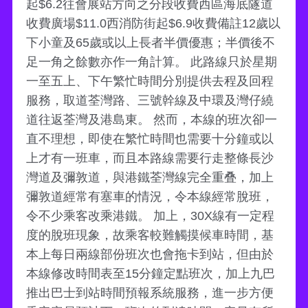
起$6.2往會展站方向之分段收費西區海底隧道
收費廣場$11.0西消防街起$6.9收費備註12歲以
下小童及65歲或以上長者半價優惠；半價後不
足一角之餘數亦作一角計算。 此路線只於星期
一至五上、下午繁忙時間分別提供去程及回程
服務，取道荃灣路、三號幹線及中環及灣仔繞
道往返荃灣及港島東。 然而，本線的班次卻一
直不理想，即使在繁忙時間也需要十分鐘或以
上才有一班車，而且本路線需要行走整條長沙
灣道及彌敦道，與港鐵荃灣線完全重叠，加上
彌敦道經常有塞車的情況，令本線經常脫班，
令不少乘客改乘港鐵。 加上，30X線有一定程
度的脫班現象，故乘客較難觸摸候車時間，基
本上每日兩線部份班次也會拖卡到站，但由於
本線修改時間表至15分鐘定點班次，加上九巴
推出巴士到站時間預報系統服務，進一步方便