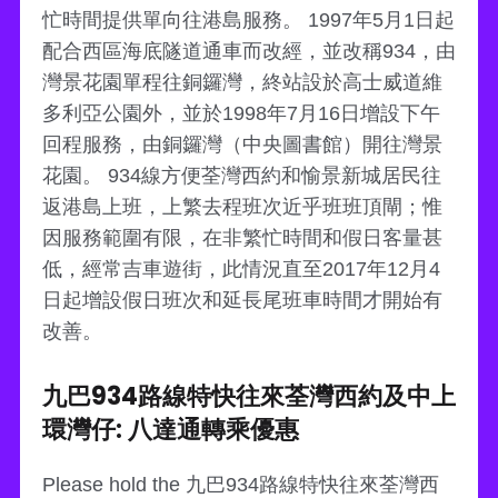
忙時間提供單向往港島服務。 1997年5月1日起
配合西區海底隧道通車而改經，並改稱934，由
灣景花園單程往銅鑼灣，終站設於高士威道維
多利亞公園外，並於1998年7月16日增設下午
回程服務，由銅鑼灣（中央圖書館）開往灣景
花園。 934線方便荃灣西約和愉景新城居民往
返港島上班，上繁去程班次近乎班班頂閘；惟
因服務範圍有限，在非繁忙時間和假日客量甚
低，經常吉車遊街，此情況直至2017年12月4
日起增設假日班次和延長尾班車時間才開始有
改善。
九巴934路線特快往來荃灣西約及中上
環灣仔: 八達通轉乘優惠
Please hold the 九巴934路線特快往來荃灣西