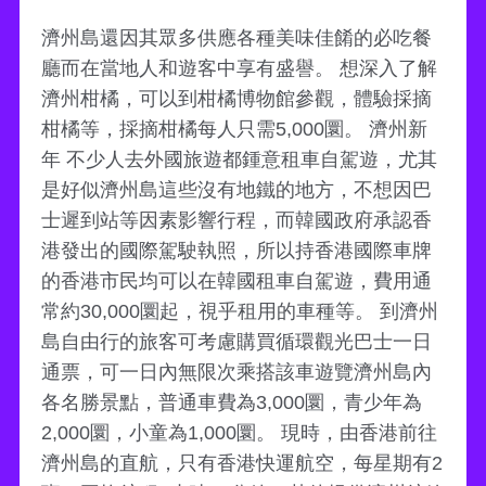
濟州島還因其眾多供應各種美味佳餚的必吃餐
廳而在當地人和遊客中享有盛譽。 想深入了解
濟州柑橘，可以到柑橘博物館參觀，體驗採摘
柑橘等，採摘柑橘每人只需5,000圜。 濟州新
年 不少人去外國旅遊都鍾意租車自駕遊，尤其
是好似濟州島這些沒有地鐵的地方，不想因巴
士遲到站等因素影響行程，而韓國政府承認香
港發出的國際駕駛執照，所以持香港國際車牌
的香港市民均可以在韓國租車自駕遊，費用通
常約30,000圜起，視乎租用的車種等。 到濟州
島自由行的旅客可考慮購買循環觀光巴士一日
通票，可一日內無限次乘搭該車遊覽濟州島內
各名勝景點，普通車費為3,000圜，青少年為
2,000圜，小童為1,000圜。 現時，由香港前往
濟州島的直航，只有香港快運航空，每星期有2