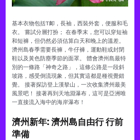
基本衣物包括T卹，長袖，西裝外套，便服和毛
衣。 嘗試分層打扮； 在春季末，您可以穿短袖
和短褲，但仍然必須估算白天和晚上的溫差。
濟州島春季需要長褲，牛仔褲，運動鞋或封閉
鞋以及黃色防塵季節的面罩。 體會濟州島最特
別的一條路「神奇之路」，這條公路是一段斜
坡路，感受倒流現象，但其實這都是種視覺錯
覺。 接著探訪登上漢拏山，一次收集濟州最美
風景吧！ 接著再到天地淵瀑布，這可是亞洲唯
一直接流入海中的海岸瀑布！
濟州新年: 濟州島自由行 行前
準備