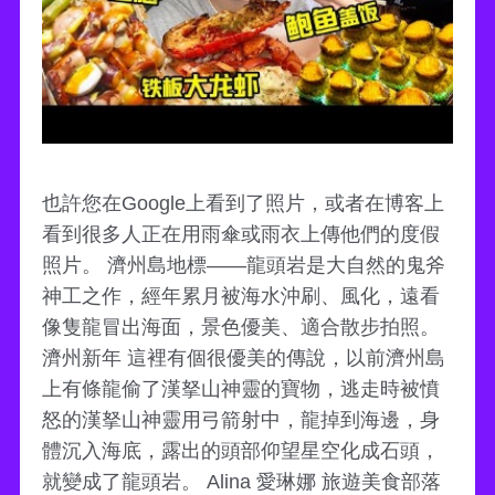
也許您在Google上看到了照片，或者在博客上
看到很多人正在用雨傘或雨衣上傳他們的度假
照片。 濟州島地標——龍頭岩是大自然的鬼斧
神工之作，經年累月被海水沖刷、風化，遠看
像隻龍冒出海面，景色優美、適合散步拍照。
濟州新年 這裡有個很優美的傳說，以前濟州島
上有條龍偷了漢拏山神靈的寶物，逃走時被憤
怒的漢拏山神靈用弓箭射中，龍掉到海邊，身
體沉入海底，露出的頭部仰望星空化成石頭，
就變成了龍頭岩。 Alina 愛琳娜 旅遊美食部落