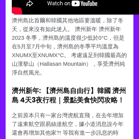
濟州島比首爾和韓國其他地區要溫暖，除了冬
天，從來沒有如此迷人。 濟州新年 濟州新年
2023 冬季，濟州島的溫度很少低於0°C，但是
在5月至7月中旬，濟州島的冬季平均溫度為
XNUMX至XNUMX°C。 考慮遠足到韓國最高的
山漢拏山（Hallasan Mountain），享受濟州純
淨自然風光。
濟州新年: 【濟州島自由行】韓國 濟州
島 4天3夜行程｜景點美食快閃攻略！
之前原本只有一家台灣虎航直飛，在去年增加
了遠東航空跟易絲達航空，據小道消息說今年
還會再增加其他家?! 等我有進一步訊息的時