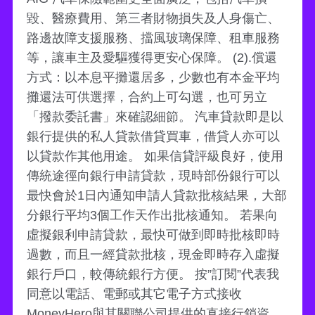
毀、醫療費用、第三者財物損失及人身傷亡、
路邊故障支援服務、擋風玻璃保障、租車服務
等，讓車主及愛驅獲得更安心保障。 (2).償還
方式：以本息平攤還居多，少數也有本金平均
攤還法可供選擇，合約上可勾選，也可另立
「撥款委託書」來確認細節。 汽車貸款即是以
銀行提供的私人貸款借貸買車，借貸人亦可以
以貸款作其他用途。 如果信貸評級良好，使用
傳統途徑向銀行申請貸款，現時部份銀行可以
最快會於1日內通知申請人貸款批核結果，大部
分銀行平均3個工作天作出批核通知。 若果向
虛擬銀利申請貸款，最快可做到即時批核即時
過數，而且一經貸款批核，現金即時存入虛擬
銀行戶口，較傳統銀行方便。 按”訂閱”代表我
同意以電話、電郵或其它電子方式接收
MoneyHero與其關聯公司提供的直接行銷資