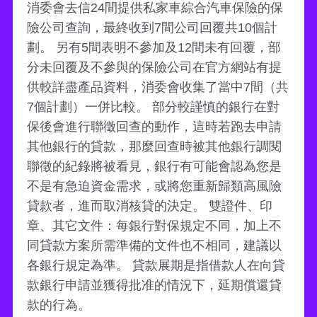
消委會去信24間提供私家車綜合汽車保險的保
險公司查詢，最終收到7間公司回覆共10個計
劃。 另有5間表明不參加及12間未有回覆，部
分未回覆及不參與的保險公司在官方網站有提
供較詳盡產品資料，消委會收集了當中7間（共
7個計劃）一併比較。 部分較謹慎的銀行在對
保後會進行聯徵回查的動作，這時若跑去申請
其他銀行的貸款，那麼回查時被其他銀行調閱
聯徵的紀錄將被看見，銀行有可能會認為您是
不是有急迫資金需求，或將您重新歸類高風險
貸款者，進而取消核貸的決定。 雙證件、印
章、其它文件：每銀行對保規定不同，加上不
同貸款方案所需準備的文件也不相同，建議以
各銀行規定為準。 貸款展期是指借款人在向貸
款銀行申請並獲得批准的情況下，延期償還貸
款的行為。