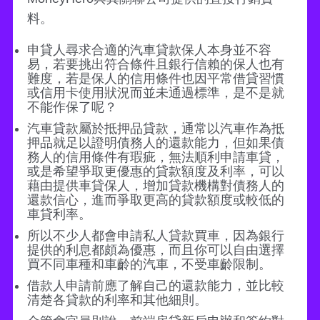
料。
申貸人尋求合適的汽車貸款保人本身並不容
易，若要挑出符合條件且銀行信賴的保人也有
難度，若是保人的信用條件也因平常借貸習慣
或信用卡使用狀況而並未通過標準，是不是就
不能作保了呢？
汽車貸款屬於抵押品貸款，通常以汽車作為抵
押品就足以證明債務人的還款能力，但如果債
務人的信用條件有瑕疵，無法順利申請車貸，
或是希望爭取更優惠的貸款額度及利率，可以
藉由提供車貸保人，增加貸款機構對債務人的
還款信心，進而爭取更高的貸款額度或較低的
車貸利率。
所以不少人都會申請私人貸款買車，因為銀行
提供的利息都頗為優惠，而且你可以自由選擇
買不同車種和車齡的汽車，不受車齡限制。
借款人申請前應了解自己的還款能力，並比較
清楚各貸款的利率和其他細則。