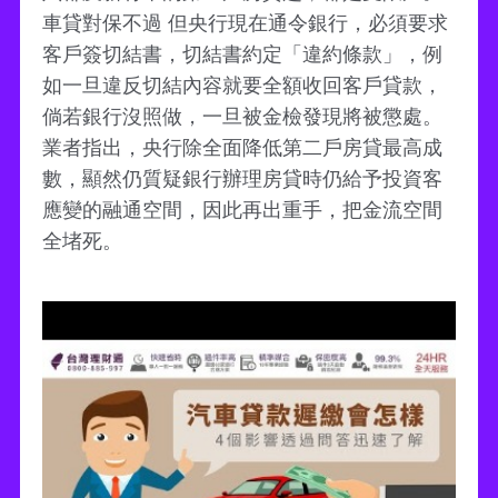
車貸對保不過 但央行現在通令銀行，必須要求
客戶簽切結書，切結書約定「違約條款」，例
如一旦違反切結內容就要全額收回客戶貸款，
倘若銀行沒照做，一旦被金檢發現將被懲處。
業者指出，央行除全面降低第二戶房貸最高成
數，顯然仍質疑銀行辦理房貸時仍給予投資客
應變的融通空間，因此再出重手，把金流空間
全堵死。