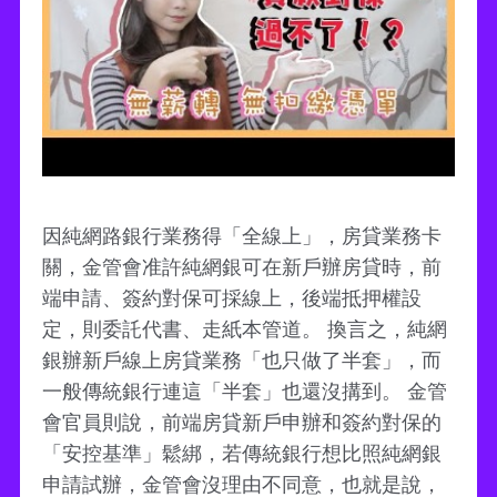
因純網路銀行業務得「全線上」，房貸業務卡
關，金管會准許純網銀可在新戶辦房貸時，前
端申請、簽約對保可採線上，後端抵押權設
定，則委託代書、走紙本管道。 換言之，純網
銀辦新戶線上房貸業務「也只做了半套」，而
一般傳統銀行連這「半套」也還沒搆到。 金管
會官員則說，前端房貸新戶申辦和簽約對保的
「安控基準」鬆綁，若傳統銀行想比照純網銀
申請試辦，金管會沒理由不同意，也就是說，