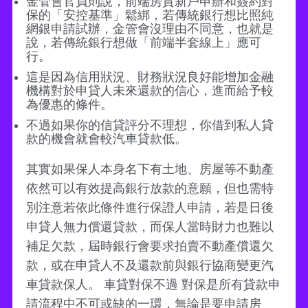
金管會官員則說，前端房貸新戶申辦和簽約對
保的「安控基準」鬆綁，若傳統銀行想比照純
網銀申請試辦，金管會沒理由不同意，也就是
說，若傳統銀行想做「前端半套線上」應可
行。
這是因為信用狀況、財務狀況良好能增加金融
機構對於申貸人未來還款的信心，進而給予較
為優惠的條件。
不過如果你的信貸評分不理想，你借到私人貸
款的機會就會較汽車貸款低。
其實如果保人本身名下有土地、房屋等不動產
依然可以有效提高銀行放款的意願，但也需特
別注意若依此條件進行保證人申請，若是日後
申貸人無力償還貸款，而保人當時財力也難以
補足欠款，屆時銀行會要求拍賣不動產償還欠
款，或在申貸人不及還款前與銀行協商變更汽
車貸款保人。 車貸對保不過 對保是所有貸款申
請流程中不可或缺的一環，無論是要申請房