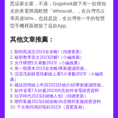
悉這家企業，不過，Gogolook旗下有一款很知
名的來電辨識軟體「Whoscall」，在台灣市占
率高達50%，也就是說，全台灣有一半的智慧
型手機裡面都裝了這款App。
其他文章推薦：
1.
顯明苑成交2023全攻略!（持續更新）
2.
秘密教學英文2023詳解!（小編推薦）
3.
女仔裸體5大著數2023!（小編推薦）
4.
第一類謄本2023全攻略!專家建議咁做...
5.
浣花洗劍錄電視劇線上看5大著數2023!（小編推
薦）
6.
確診證明線上申請2023詳細介紹!專家建議咁做...
7.
如何省電7大好處2023!內含如何省電絕密資料
8.
玩字時代2023詳細懶人包!（持續更新）
9.
聯邦客服2023詳細攻略!內含聯邦客服絕密資料
10.
千古無同局好唔好2023!（震驚真相）