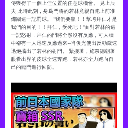
傳獲得了一個上佳位置的任意球機會。 見上辰
夫 此時此刻，身爲門將的若林竟親自跑上前准
備踢這一記罰球。 "我們要贏！！擊垮拜仁才是
我們的目的！！拜仁，受死吧！"面對若林的這
一記怒射，拜仁的門將全然沒有反應，可人牆
中卻有一人迅速反應過來--肖俊光使出反動蹴速
迅炮擋出了若林的射門。 緊接著，施奈德朝著
眼看出界的皮球全速奔跑，若林亦全力跑向自
己的龍門進行回防。