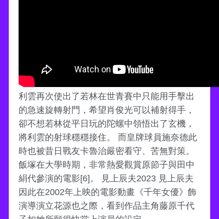
利雲再次使出了若林在世青賽中只能用手擊出
的急速旋轉射門，希望肖俊光可以補射得手，
卻不想若林從平日玩的陀螺中領悟出了玄機，
將利雲的射球穩穩接住。 而皇牌球員施奈德此
時也被昔日戰友卡魯治嚴密看守、苦無對策。
飯塚在大學時期，非常熱愛觀賞原節子與田中
絹代參演的電影[6]。 見上辰夫2023 見上辰夫
因此在2002年上映的電影動畫《千年女優》飾
演導演立花源也之際，看到作品主角藤原千代