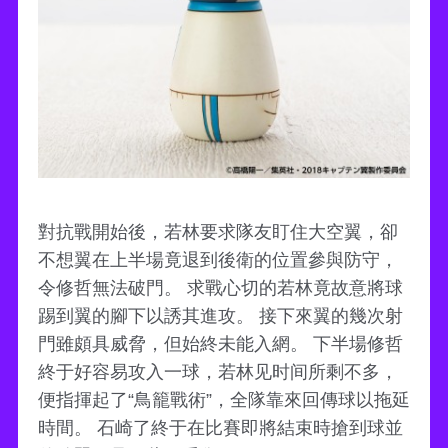
對抗戰開始後，若林要求隊友盯住大空翼，卻
不想翼在上半場竟退到後衛的位置參與防守，
令修哲無法破門。 求戰心切的若林竟故意將球
踢到翼的腳下以誘其進攻。 接下來翼的幾次射
門雖頗具威脅，但始終未能入網。 下半場修哲
終于好容易攻入一球，若林见时间所剩不多，
便指揮起了“鳥籠戰術”，全隊靠來回傳球以拖延
時間。 石崎了終于在比賽即將結束時搶到球並