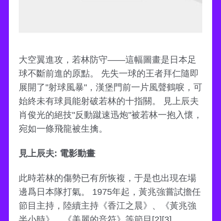
大空翼進攻，若林防守——這幅圖畫是日本足
球不斷前進的原點。 先失一球的王者拜仁隨即
展開了"射球風暴"，漢堡門前一片風聲鶴唳，可
始終未有球員能射破若林的十指關。 見上辰夫
肖俊光的絕技"反動蹴速迅炮"被若林一抱入懷，
宛如一條飛龍被生擒。
見上辰夫: 電影動畫
此時若林的傷勢已有所恢複，于是也出現在場
邊爲日本隊打氣。 1975年起，黃兆強嘗試擔任
節目主持，陸續主持《香江之晨》、《黃兆強
半小時》、《美麗的音符》等節目[2][3]。