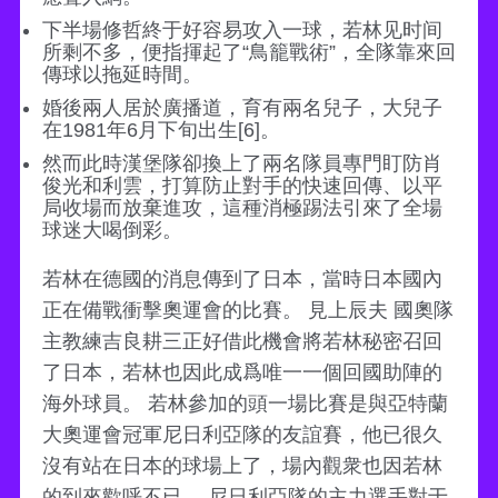
下半場修哲終于好容易攻入一球，若林见时间
所剩不多，便指揮起了“鳥籠戰術”，全隊靠來回
傳球以拖延時間。
婚後兩人居於廣播道，育有兩名兒子，大兒子
在1981年6月下旬出生[6]。
然而此時漢堡隊卻換上了兩名隊員專門盯防肖
俊光和利雲，打算防止對手的快速回傳、以平
局收場而放棄進攻，這種消極踢法引來了全場
球迷大喝倒彩。
若林在德國的消息傳到了日本，當時日本國內
正在備戰衝擊奧運會的比賽。 見上辰夫 國奧隊
主教練吉良耕三正好借此機會將若林秘密召回
了日本，若林也因此成爲唯一一個回國助陣的
海外球員。 若林參加的頭一場比賽是與亞特蘭
大奧運會冠軍尼日利亞隊的友誼賽，他已很久
沒有站在日本的球場上了，場內觀衆也因若林
的到來歡呼不已。 尼日利亞隊的主力選手對于