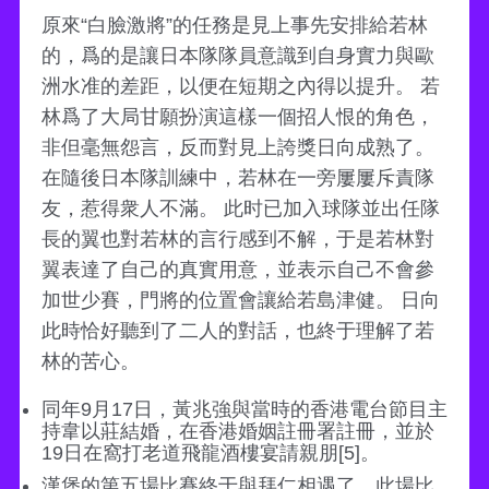
原來“白臉激將”的任務是見上事先安排給若林
的，爲的是讓日本隊隊員意識到自身實力與歐
洲水准的差距，以便在短期之內得以提升。 若
林爲了大局甘願扮演這樣一個招人恨的角色，
非但毫無怨言，反而對見上誇獎日向成熟了。
在隨後日本隊訓練中，若林在一旁屢屢斥責隊
友，惹得衆人不滿。 此时已加入球隊並出任隊
長的翼也對若林的言行感到不解，于是若林對
翼表達了自己的真實用意，並表示自己不會參
加世少賽，門將的位置會讓給若島津健。 日向
此時恰好聽到了二人的對話，也終于理解了若
林的苦心。
同年9月17日，黃兆強與當時的香港電台節目主
持韋以莊結婚，在香港婚姻註冊署註冊，並於
19日在窩打老道飛龍酒樓宴請親朋[5]。
漢堡的第五場比賽終于與拜仁相遇了，此場比