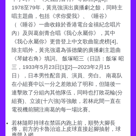
1978至79年，黃兆強演出廣播劇之餘，同時主
唱主題曲，包括《求你愛我》、《睡谷》
（《睡谷》一曲收錄於香港電台金禧紀念唱片
內）及與葛劍青合唱《我心永屬你》，其中
《我心永屬你》更曾登上中文歌曲龍虎榜[4]。
除主唱外，黃兆強還為張德蘭的廣播劇主題曲
《琴鍵右角》填詞。 飯塚昭三（日語：飯塚 昭
三，1933年5月23日[1][2]—2023年2月15
日），日本男性配音員、演員、旁白。 南葛队
在小組賽中以一分之差敗給了明和，但隨後一
連擊敗了分組內其他隊伍，同時也打敗花輪(分
組賽)、立波(十六強)等強敵，若林此間一直在
電視機前關注南葛的每一場比賽。
若林隨即持球在禁區內跑上前，順勢大腳長
傳，前方的卡魯治追上皮球直接起腳抽射，球
應聲入網。