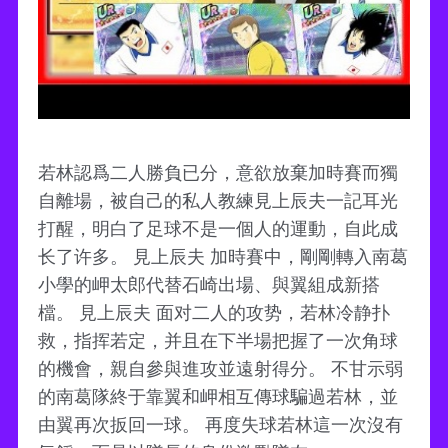
若林認爲二人勝負已分，意欲放棄加時賽而獨
自離場，被自己的私人教練見上辰夫一記耳光
打醒，明白了足球不是一個人的運動，自此成
长了许多。 見上辰夫 加時賽中，剛剛轉入南葛
小學的岬太郎代替石崎出場、與翼組成新搭
檔。 見上辰夫 面对二人的攻势，若林冷静扑
救，指挥若定，并且在下半場把握了一次角球
的機會，親自參與進攻並遠射得分。 不甘示弱
的南葛隊終于靠翼和岬相互傳球騙過若林，並
由翼再次扳回一球。 再度失球若林這一次沒有