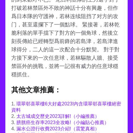
打破若林禁區外不敗的神話十分有興趣，但作
爲日本隊的守護神，若林连续阻挡了对方的攻
门，甚至還攔下了一個點球。 緊接著，若林乾
脆利落的單手擋下了對方的一個角球，然後立
刻長傳給已經轉型爲前鋒的若島津，若島津進
球得分，二人的這一次配合十分默契。 對于對
方接下來的一次任意球，若林驅散人牆、接受
禁區外的挑戰，並將一記很有威力的任意球穩
穩抓住。
其他文章推薦：
1.
環翠邨喜翠樓6大好處2023!內含環翠邨喜翠樓絕密
資料
2.
太古城成交歷史2023詳解!（小編推薦）
3.
膀胱癌生存率2023全攻略!（小編貼心推薦）
4.
漏水公證行收費2023介紹!（震驚真相）