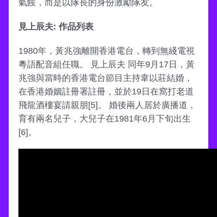
氣餒，而是以隊長的身份激勵隊友。
見上辰夫: 作品列表
1980年，黃兆強離開香港電台，轉到無綫電視
粵語配音組任職。 見上辰夫 同年9月17日，黃
兆強與當時的香港電台節目主持韋以莊結婚，
在香港婚姻註冊署註冊，並於19日在窩打老道
飛龍酒樓宴請親朋[5]。 婚後兩人居於廣播道，
育有兩名兒子，大兒子在1981年6月下旬出生
[6]。