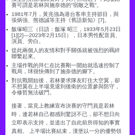
賽可謂是若林與施奈德的"宿敵之戰"。
1981年7月，黃兆強為港台客串主持節目，與
張炳強、熊德誠等主持《舊語新知》[7]。
飯塚昭三（日語：飯塚 昭三，1933年5月23日
[1][2]—2023年2月15日），日本男性配音員、
演員、旁白。
從此兩個人的友情和對手關係就被強烈的羈絆
聯繫起來。
主場作戰的拜仁在比賽剛一開始就迅速控制了
戰局，球很快傳到了施奈德的腳下。
對抗戰開始後，若林要求隊友盯住大空翼，卻
不想翼在上半場竟退到後衛的位置參與防守，
令修哲無法破門。
接著，當見上教練宣布決賽的守門員是若林
時，連若林自己都感到驚訝不已，卻不想日向
立即表示支持，並道出了自此前所得知的事實
真相。 上半場比賽結束，漢堡以一分的優勢領