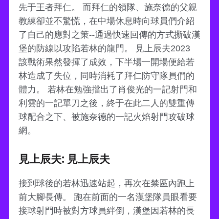
先于王者拜仁。 而拜仁的領隊、施奈德的父親
教練卻並不驚慌，在中場休息時向球員們介紹
了自己的應對之策--通過快速回傳的方式撕破漢
堡的防線以攻陷若林的龍門。 見上辰夫2023
該戰術果然發揮了成效，下半場一開場便給若
林造成了失位，同時消耗了拜仁防守隊員們的
體力。 若林在勉強擋出了肖俊光的一記射門和
利雲的一記單刀之後，終于在此二人的雙重傳
球配合之下、被施奈德的一記火焰射門攻破球
網。
見上辰夫: 見上辰夫
接到球後的若林迅速站起，再次在禁區內跑上
前大腳長傳。 跑在前面的一名漢堡隊員眼看要
接球射門時被對方球員絆倒，漢堡因若林的長