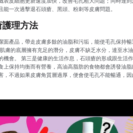
嘅表皮細胞更新速度加快，改善毛孔粗大問題；同時達到
且能一次過擊退石頭瘡、黑頭、粉刺等皮膚問題。
瘡護理方法
潔面產品，帶走皮膚多餘的油脂和污垢，能使毛孔保持暢
當肌膚的底層擁有充足的潛分，皮膚不缺乏水分，達至水
的機會。 第三是健康的生活作息，石頭瘡的形成跟生活
食上保持均衡而有營養，高油高脂肪的食物都會誘發油脂
害，不過如果皮膚角質層過厚，便會使毛孔不能暢通，因