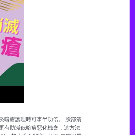
炎暗瘡護理時可事半功倍。 臉部清
更有助減低暗瘡惡化機會，這方法