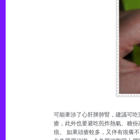
可能牽涉了心肝脾肺腎，建議可吃
瘡，此外也要避吃煎炸熱氣、糖份高
痕。 如果頭瘡較多，又伴有痕癢