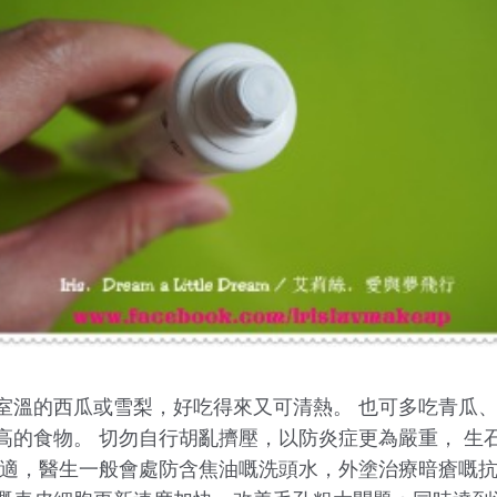
室溫的西瓜或雪梨，好吃得來又可清熱。 也可多吃青瓜
的食物。 切勿自行胡亂擠壓，以防炎症更為嚴重， 生石
不適，醫生一般會處防含焦油嘅洗頭水，外塗治療暗瘡嘅抗