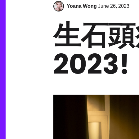
Yoana Wong
June 26, 2023
生石頭
202