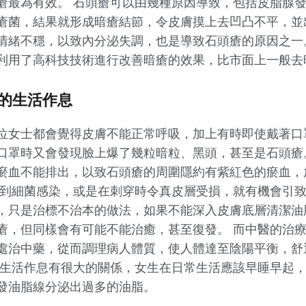
瘡最為有效。 石頭瘡可以由幾種原因導致，包括皮脂腺
瘡菌，結果就形成暗瘡結節，令皮膚摸上去凹凸不平，並
穩，以致內分泌失調，也是導致石頭瘡的原因之一。 Perfe
利用了高科技技術進行改善暗瘡的效果，比市面上一般去
康的生活作息
位女士都會覺得皮膚不能正常呼吸，加上有時即使戴著口
口罩時又會發現臉上爆了幾粒暗粒、黑頭，甚至是石頭瘡
瘀血不能排出，以致石頭瘡的周圍隱約有紫紅色的瘀血，
受到細菌感染，或是在刺穿時令真皮層受損，就有機會引致
，只是治標不治本的做法，如果不能深入皮膚底層清潔油
瘡，但同樣會有可能不能治癒，甚至復發。 而中醫的治
處治中藥，從而調理病人體質，使人體達至陰陽平衡，舒
跟生活作息有很大的關係，女生在日常生活應該早睡早起
發油脂線分泌出過多的油脂。