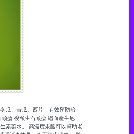
、冬瓜、苦瓜、西芹，有效預防暗
頭瘡 後頸生石頭瘡 繼而產生疤
生素藥水。 高濃度果酸可以幫助老