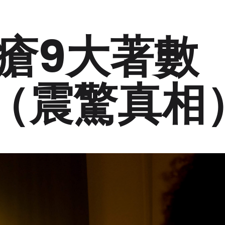
瘡9大著數
3!（震驚真相