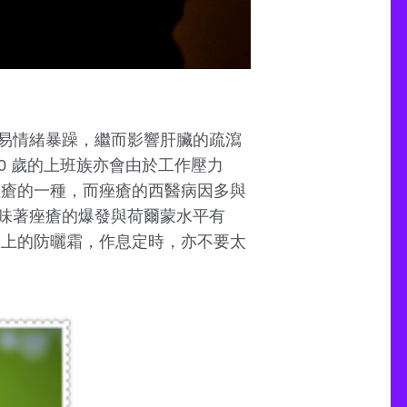
易情緒暴躁，繼而影響肝臟的疏瀉
40 歲的上班族亦會由於工作壓力
痤瘡的一種，而痤瘡的西醫病因多與
味著痤瘡的爆發與荷爾蒙水平有
臉上的防曬霜，作息定時，亦不要太