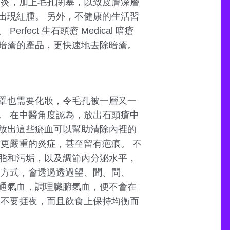
發炎，加上毛孔閉塞，以致皮膚深層
出現紅腫。 另外，不健康的生活習
ct 生石頭瘡 Medical 暗瘡
暗瘡的產品，更快速地去除暗瘡。
罩也需要化妝，令毛孔被一層又一
。 在中醫角度認為，放出石頭瘡中
放出這些瘀血可以幫助清除內裡的
更嚴重的炎症，甚至留有疤痕。 不
脂和污垢，以及調節內分泌水平，
療方式，會透過透過望、聞、問、
通氣血，調理臟腑氣血，便不會在
，不要捱夜，而且飲食上保持均衡而