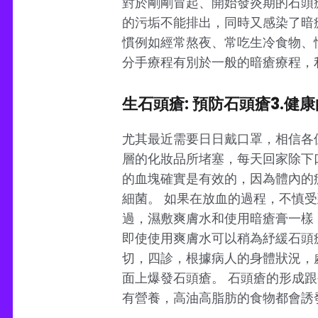
對於剛剛冒起、開始發炎期的石頭
的污垢不能排出，同時又感染了暗
慣例如經常熬夜、常吃生冷食物、情緒不
分手療程有別於一般的暗瘡療程，
生石頭瘡: 預防石頭瘡3.健
尤其最近需要日日戴口罩，相信各
層的化妝品所堵塞，每天回家除下
的血塊確實是有效的，因為體內的
細菌。 如果在放血的過程，不慎
過，濕敷爽膚水和使用暗瘡膏一樣
即使使用爽膚水可以稍為紓緩石頭
切，四診，根據病人的身體狀況，
面上爆發石頭瘡。 石頭瘡的形成
有營養，高油高脂肪的食物都會誘