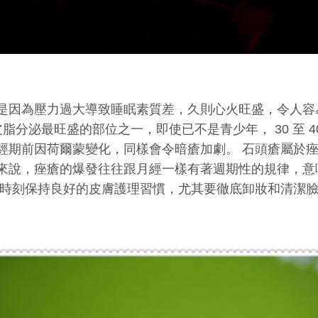
是因為壓力過大導致睡眠素質差，久則心火旺盛，令人容
脂分泌最旺盛的部位之一，即使已不是青少年， 30 至 
經期前因荷爾蒙變化，同樣會令暗瘡加劇。 石頭瘡屬於
來說，痤瘡的爆發往往跟月經一樣有著週期性的規律，意
要時刻保持良好的皮膚護理習慣，尤其要徹底卸妝和清潔