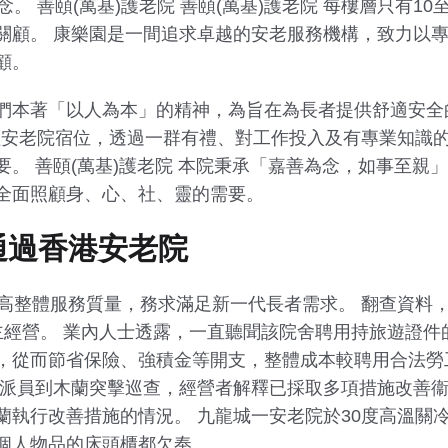
。 善頤(萬基)護老院 善頤(萬基)護老院 每樓層只有1
關顧。 康樂園是一間追求卓越的安老服務機構，致力以
顧。
們本著「以人為本」的精神，為旨在為長者提供舒適安全
護理安老院宿位，透過一群有禮、對工作投入及有專業知識
。 善頤(萬基)護老院 本院秉承「嘉善為念，如事至親
全面照顧身、心、社、靈的需要。
 通過香港安老院
提高整體服務質量，務求滿足新一代長者需求。 翻查資料
主經營。 業內人士透露，一直聽聞該院舍聘用持旅遊證件
，從而節省保險、強積金等開支，整體成本較聘用合法勞
已派員到木蘭突擊巡查，經營者解釋已採取多項措施改善
蘭執行改善措施的情況。 九龍城一安老院於30度高溫關
個人物品的床頭櫃都欠奉。