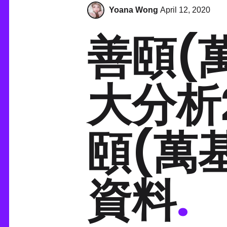
Yoana Wong
April 12, 2020
善頤(
大分析
頤(萬
資料
.