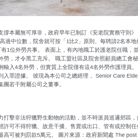
支撐本屬無可厚非，政府早年已制訂《安老院實務守則》
高過中位數，院舍就可按「1比2」原則、每聘請2名本地
可有1位外勞共事。 表面上，有內地職工於護老院任職，
外勞，才令黑工充斥。 職工盟社區及院舍照顧員總工會
例輸入4名外勞，但實質上全院僅有這4名外勞作護理員。
。 彼現為本公司之總經理， Senior Care Elderl
集團若干附屬公司之董事。
力打擊非法狩獵野生動物的活動，並不時派員巡邏郊區，
經許可不得狩獵、故意干擾、售賣或出口、管有或控制任
可被判罰款5萬元。 圖片來源：政府新聞處 The pos