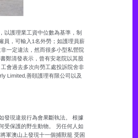
，以護理業工資中位數為基準，制
僱員，可輸入1名外勞；如護理員薪
並非一定違法，然而很多小型私營院
秘書鄭清發表示，曾有安老院以其股
 工會過去多次向勞工處投訴院舍非
y Limited,善頤護理有限公司以及
如發現違規行為會果斷執法。 根據
何受保護的野生動物。 另任何人如
t 將軍澳山上發現十一個捕獸籠 受困