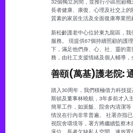
32個獨立房間，並推行小區照顧概念
長者健康、康復、心理及社交上的
質素的家居生活及全面復康專業照
新松齡護老中心位於東九龍區，我
服務。 現提供67個持續照顧的
下，滿足他們身、心、社、靈的需要
務，由社工支援情緒及個人輔導，
善頤(萬基)護老院:
踏入30周年，我們積極借力科技
斯頓及董事林曉航，3年多前才入
簡單工作，如派飯、院舍內清潔等
情況在行內非常普遍。 社署亦指
視院舍環境等，署方將繼續監察木
床位，長者欠缺私人空間，連放置