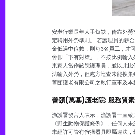
安老行業長年人手短缺，倚靠外勞
定聘用外勞準則。 若護理員的薪金
金低過中位數，則每3名員工，才
舍卻「下有對策」，不按比例輸入
東家人當作該院護理員，並以此比
法輸入外勞，但處方巡查未能搜集到入罪證據
善頤護老有限公司之執行董事及本
善頤(萬基)護老院: 服務質素
漁護署發言人表示，漁護署一直致
《野生動物保護條例》，任何人未
未經許可管有狩獵器具即屬違法，最高