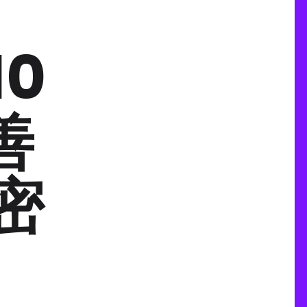
0
善
密