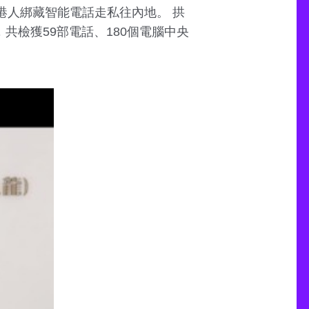
東網專訊】再有港人綁藏智能電話走私往內地。 拱
，共檢獲59部電話、180個電腦中央