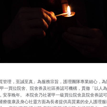
質管理，至誠至真」為服務宗旨，護理團隊專業細心，為
可甲一買位院舍、院舍券及社區券認可機構，貫徹「以人
，安享晚年。 本院舍乃社署甲一級買位院舍及院舍券認
醫療復康及身心社靈方面為長者提供高質素的全人護理服