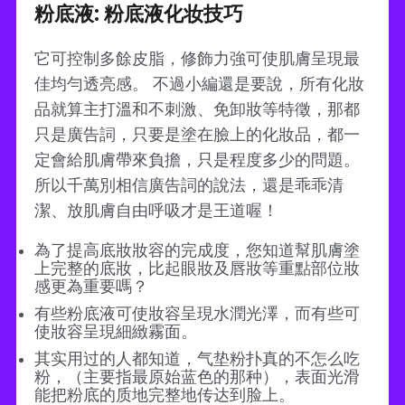
粉底液: 粉底液化妆技巧
它可控制多餘皮脂，修飾力強可使肌膚呈現最
佳均勻透亮感。 不過小編還是要說，所有化妝
品就算主打溫和不刺激、免卸妝等特徵，那都
只是廣告詞，只要是塗在臉上的化妝品，都一
定會給肌膚帶來負擔，只是程度多少的問題。
所以千萬別相信廣告詞的說法，還是乖乖清
潔、放肌膚自由呼吸才是王道喔！
為了提高底妝妝容的完成度，您知道幫肌膚塗
上完整的底妝，比起眼妝及唇妝等重點部位妝
感更為重要嗎？
有些粉底液可使妝容呈現水潤光澤，而有些可
使妝容呈現細緻霧面。
其实用过的人都知道，气垫粉扑真的不怎么吃
粉，（主要指最原始蓝色的那种），表面光滑
能把粉底的质地完整地传达到脸上。