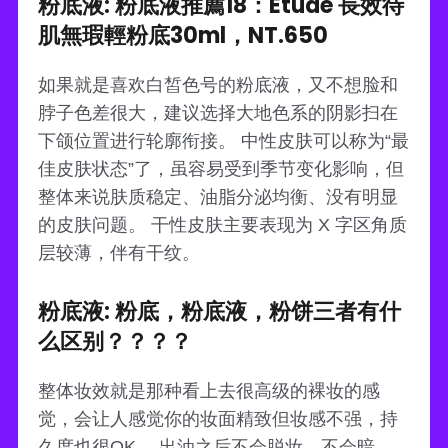
粉底液: 粉底液推薦18：Etude 長效待
肌無瑕輕粉底30ml，NT.650
如果就是喜欢白皙色号的粉底液，又不想脸和
脖子色差很大，建议选择大地色系的阴影扫在
下颌位置进行轮廓衔接。 中性皮肤可以称为“最
佳皮肤状态”了，虽容易受到季节变化影响，但
整体来说肤质稳定、油脂分泌均衡、没有明显
的皮肤问题。 干性皮肤主要表现为 X 字区角质
层较薄，伴有干纹。
粉底液: 粉底，粉底液，粉饼三者有什
么区别？？？？
整体妆效就是那种看上去很高级的裸妆的感
觉，会让人感觉你的妆面精致但妆感不强，持
久度也很OK。 出油之后不会脱妆，不会暗