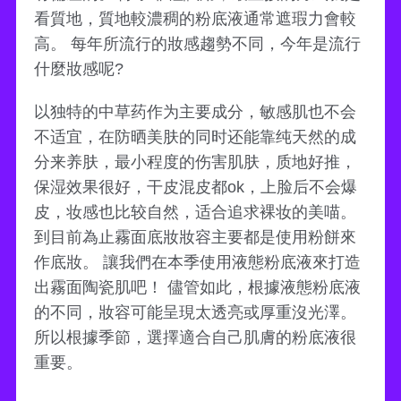
看質地，質地較濃稠的粉底液通常遮瑕力會較
高。 每年所流行的妝感趨勢不同，今年是流行
什麼妝感呢?
以独特的中草药作为主要成分，敏感肌也不会
不适宜，在防晒美肤的同时还能靠纯天然的成
分来养肤，最小程度的伤害肌肤，质地好推，
保湿效果很好，干皮混皮都ok，上脸后不会爆
皮，妆感也比较自然，适合追求裸妆的美喵。
到目前為止霧面底妝妝容主要都是使用粉餅來
作底妝。 讓我們在本季使用液態粉底液來打造
出霧面陶瓷肌吧！ 儘管如此，根據液態粉底液
的不同，妝容可能呈現太透亮或厚重沒光澤。
所以根據季節，選擇適合自己肌膚的粉底液很
重要。