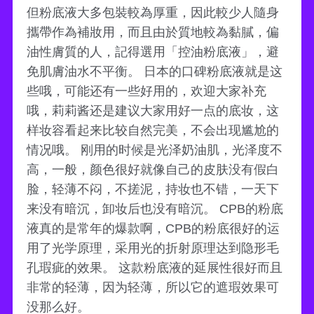
但粉底液大多包裝較為厚重，因此較少人隨身
攜帶作為補妝用，而且由於質地較為黏膩，偏
油性膚質的人，記得選用「控油粉底液」，避
免肌膚油水不平衡。 日本的口碑粉底液就是这
些哦，可能还有一些好用的，欢迎大家补充
哦，莉莉酱还是建议大家用好一点的底妆，这
样妆容看起来比较自然完美，不会出现尴尬的
情况哦。 刚用的时候是光泽奶油肌，光泽度不
高，一般，颜色很好就像自己的皮肤没有假白
脸，轻薄不闷，不搓泥，持妆也不错，一天下
来没有暗沉，卸妆后也没有暗沉。 CPB的粉底
液真的是常年的爆款啊，CPB的粉底很好的运
用了光学原理，采用光的折射原理达到隐形毛
孔瑕疵的效果。 这款粉底液的延展性很好而且
非常的轻薄，因为轻薄，所以它的遮瑕效果可
没那么好。