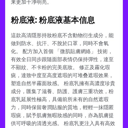
来更加干净明亮。
粉底液: 粉底液基本信息
這款高清隱形持妝粉底不含動物衍生成分，能
做到防水、抗汗、不脫於口罩，同時不會氧
化。 配方加入首個 「微肌貼膚網絡」 技術，
有效全日同步跟隨面部表情仍保持彈性，達至
不顯紋、不卡粉的完美底妝。 修正及霧化瑕
疵，達致中度至高度遮瑕的可堆叠遮瑕效果，
塑造自然半霧面妝感。 粉底乳擁有高濃度珍貴
成分，匯集了滋養、防護、護膚三重功效，粉
底乳延展性極高，具備前所未有的自然遮瑕
力，同時保留奢潤貼服的質地，輕輕一抹隱匿
瑕疵，賦予肌膚無暇妝感的同時，亦為肌膚提
供可呼吸的清透光感。 粉底乳更注入具有高效