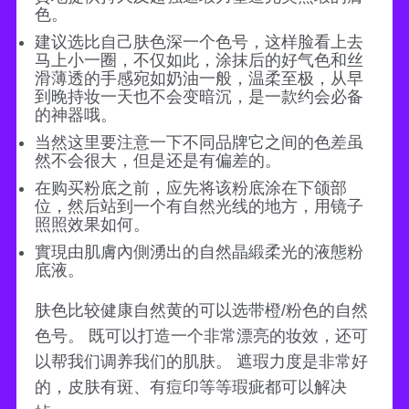
色。
建议选比自己肤色深一个色号，这样脸看上去
马上小一圈，不仅如此，涂抹后的好气色和丝
滑薄透的手感宛如奶油一般，温柔至极，从早
到晚持妆一天也不会变暗沉，是一款约会必备
的神器哦。
当然这里要注意一下不同品牌它之间的色差虽
然不会很大，但是还是有偏差的。
在购买粉底之前，应先将该粉底涂在下颌部
位，然后站到一个有自然光线的地方，用镜子
照照效果如何。
實現由肌膚內側湧出的自然晶緞柔光的液態粉
底液。
肤色比较健康自然黄的可以选带橙/粉色的自然
色号。 既可以打造一个非常漂亮的妆效，还可
以帮我们调养我们的肌肤。 遮瑕力度是非常好
的，皮肤有斑、有痘印等等瑕疵都可以解决