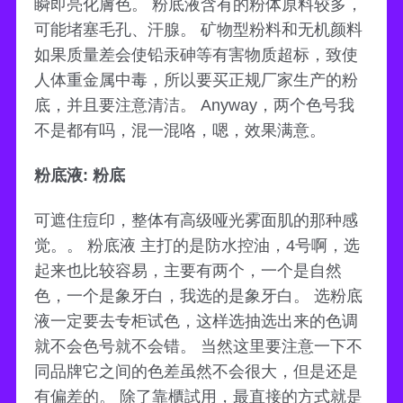
瞬即亮化膚色。 粉底液含有的粉体原料较多，
可能堵塞毛孔、汗腺。 矿物型粉料和无机颜料
如果质量差会使铅汞砷等有害物质超标，致使
人体重金属中毒，所以要买正规厂家生产的粉
底，并且要注意清洁。 Anyway，两个色号我
不是都有吗，混一混咯，嗯，效果满意。
粉底液: 粉底
可遮住痘印，整体有高级哑光雾面肌的那种感
觉。。 粉底液 主打的是防水控油，4号啊，选
起来也比较容易，主要有两个，一个是自然
色，一个是象牙白，我选的是象牙白。 选粉底
液一定要去专柜试色，这样选抽选出来的色调
就不会色号就不会错。 当然这里要注意一下不
同品牌它之间的色差虽然不会很大，但是还是
有偏差的。 除了靠櫃試用，最直接的方式就是