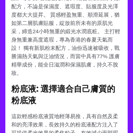
配方，不論是保濕度、遮瑕度、貼服度及光澤
度都大大提昇。 質感輕盈無重、順滑延展，猶
如第二層肌膚貼服，綻放前所未有的原肌光
采，締造24小時無重的緞光水潤底粧。 主打輕
身無重兼高度遮瑕，專為香港的春夏天氣而
設！ 獨有新肌粉末配方，油份迅速被吸收，戰
勝濕熱天氣與泛油情況，而當中具有77% 護膚
精華成份，能全日滋潤和保濕肌膚，持久不脫
妝。
粉底液: 選擇適合自己膚質的
粉底液
這款輕感粉底液質地輕薄易推，具有自然及柔
和的亮澤效果，長效持久的粉底液配方注入了
可提供柔光效果的柔焦粒子，有效減少面部瑕