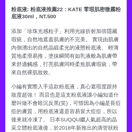
粉底液: 粉底液推薦22：KATE 零瑕肌密微霧粉
底液30ml，NT.500
添加「珍珠光感粒子」利用光線折射加倍隱藏
瑕疵，自然地遮蓋肌膚的不完美。 實現由肌膚
內側湧出的自然晶緞柔光的液態粉底液。 輕薄
質地柔滑易推，塗抹瞬間有如乳液般為肌膚帶
來舒適觸感，打亮肌膚同時柔焦肌膚瑕疵，帶
來自然裸肌妝效。
小編有實際入手這款粉底液，真心遮瑕度跟持
妝度超強！ 而且也是這支粉底液讓小編知道什
麼叫做不會暗沉反黑(笑)，可惜因為小編是長痘
痘的膚質，用粉底液還是容易冒大痘痘，所以
後來就冷凍了。 日本SUQQU繼人氣超高的晶
采立體粉底液後，於2018年新推出的滴管狀粉