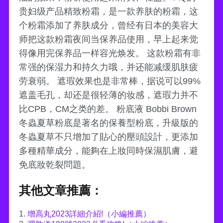
贵妇级产品精致粉霜，是一款养肤的粉霜，这
个粉霜添加了养肤成分，曾经有日本的美容大
师把这款粉霜夜间当保养品使用，早上起来觉
得像用完保养品一样容光焕发。 这款粉霜有非
常强的保湿力和持久力哦，并还能减缓肌肤疲
劳衰弱。 遮瑕效果也是非常棒，据说可以99%
遮盖毛孔，却还是很轻薄的妆感，遮瑕力并不
比CPB，CM之类的差。 粉底液 Bobbi Brown
冬蟲夏草粉底是著名的保養型粉底，升級版的
冬蟲夏草不只增加了貼心的壓頭設計，更添加
多種精華成分，能夠在上妝同時保濕肌膚，避
免底妝乾裂問題。
其他文章推薦：
1.
增高丸2023詳細介紹!（小編推薦）