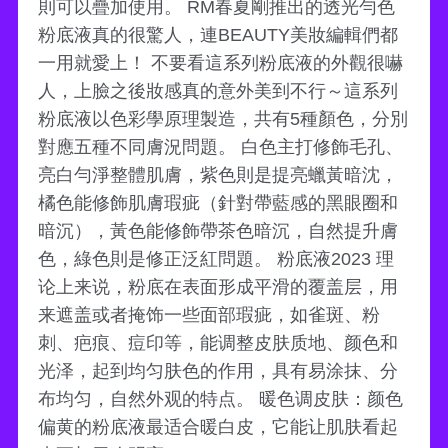
則可以疊加使用。 RM春夏剛推出的透光勻色
粉底液真的很驚人，連BEAUTY美妝編輯們都
一用就愛上！ 不要看這系列粉底液的外觀很嚇
人，上臉之後妝感真的意外美到不行～這系列
粉底液以色彩學原理製造，共有5種顏色，分別
對應五種不同膚況問題。 白色主打修飾毛孔、
亮白勻淨整體肌膚，紫色則是提亮蠟黃暗沈，
橘色能修飾肌膚瑕疵（針對帶藍感的黑眼圈和
暗沉），黃色能修飾帶茶色暗沉，自然提升膚
色，綠色則是修正泛紅問題。 粉底液2023 理
论上来说，粉底在表面形成平滑的覆盖层，用
来遮盖或者掩饰一些面部瑕疵，如雀斑、粉
刺、疤痕、痘印等，能调整皮肤质地、颜色和
光泽，起到均匀肤色的作用，具有易涂抹、分
布均匀，自然外观的特点。 暖色调皮肤：颜色
偏黄的粉底液最适合暖白皮，它能让肌肤看起