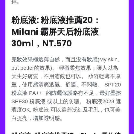
掉。
粉底液: 粉底液推薦20：
Milani 霸屏天后粉底液
30ml，NT.570
完妝效果極透薄自然，而且沒有妝感(My skin,
but better的效果)。 輕微柔焦效果，讓人以為
天生好膚質，不用濾鏡也可以。 妝容輕薄不厚
重，使用感清爽透氣、舒適、不悶熱。 SPF20
粉底液 PA+++的防曬保護略有不足，最好疊擦
SPF30 粉底液 或以上的防曬。 粉底液2023 遮
瑕度OK, 粉底液 可以遮蓋泛紅及毛孔，也可美
白提亮，增加透明感。