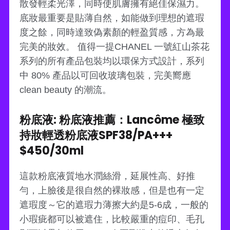
散發輕柔光澤，同時使肌膚擁有絕佳保濕力。
底妝最重要是貼薄自然，如能做到理想的遮瑕
度之餘，同時達致偽素顏的輕盈質感，方為最
完美的妝效。 值得一提CHANEL 一號紅山茶花
系列的所有產品包裝均以環保方式設計，系列
中 80% 產品以可回收玻璃包裝，完美嚮應
clean beauty 的潮流。
粉底液: 粉底液推薦：Lancôme 極致
持妝輕透粉底液SPF38/PA+++
$450/30ml
這款粉底液質地水潤絲滑，延展性高、好推
勻，上臉後是很自然的裸妝感，但是也有一定
遮瑕度～它的遮瑕力薄擦大約是5-6成，一般的
小瑕疵都可以被遮住，比較嚴重的痘印、毛孔