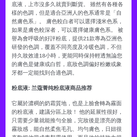
底液，上市沒多久就賣到斷貨。 雖然有各種各
樣的色調，但是適合亞洲人的色系通常是「自
然膚色系」。 膚色較白者可以選擇淺米色系，
如果是膚色較深者，可以選擇健康膚色系。 被
譽為會呼吸的好評粉底，提供21款專為亞洲色
研發的色調，覆蓋不同亮度及冷暖色調，不但
持久妝效達18小時，更能同時保持輕透無論您
的膚色是健康或白哲，底妝色調偏好粉嫩或象
牙都一定能找到合適色調。
粉底液: 兰蔻菁纯粉底液商品推荐
它屬於濃稠的奶霜質地，也是上臉會轉為霧面
的粉底液，建議分區上妝！ 他的延展性很好，
只需要少量就能推勻全臉，完妝後是漂亮的微
霧妝感，能自然柔焦毛孔、均勻膚色，日妞很