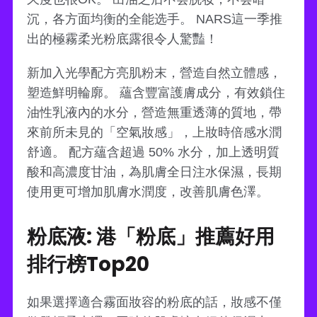
沉，各方面均衡的全能选手。 NARS這一季推
出的極霧柔光粉底露很令人驚豔！
新加入光學配方亮肌粉末，營造自然立體感，
塑造鮮明輪廓。 蘊含豐富護膚成分，有效鎖住
油性乳液內的水分，營造無重透薄的質地，帶
來前所未見的「空氣妝感」，上妝時倍感水潤
舒適。 配方蘊含超過 50% 水分，加上透明質
酸和高濃度甘油，為肌膚全日注水保濕，長期
使用更可增加肌膚水潤度，改善肌膚色澤。
粉底液: 港「粉底」推薦好用
排行榜Top20
如果選擇適合霧面妝容的粉底的話，妝感不僅