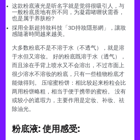
这款粉底液光是听名字就是觉得很吸引人，与
一般粉底质地有所不同，为凝霜啫喱状需香，
也是属于养肤粉?
採用全新超持妝科技「3D持妝隱形網」，讓妝
感隨著時間越來越美。
大多数粉底不是不溶于水（不透气），就是溶
于水但又溶妆。 好的粉底既溶于水（透气），
而且涂在手背上喷水又不会溶出，不过市面上
很少溶水不溶妆的粉底，只有一些植物粉底才
能做得到。 压缩蜜粉饼：相比较起来粉粒会比
两用粉饼略粗，相当于便于携带的蜜粉。 没有
或较小的遮瑕力，主要作用是定妆、补妆、祛
除油光。
粉底液: 使用感受: