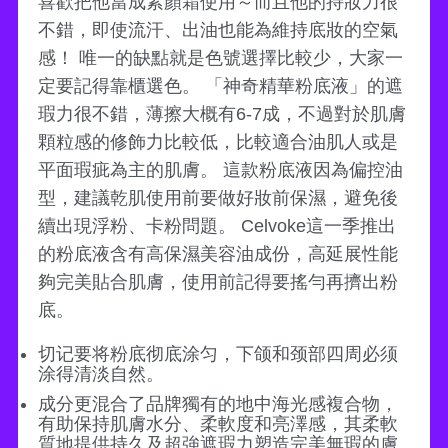
喜歡把他當成素顏霜使用～而且他的持妝力很
不錯，即使流汗、出油也能為維持底妝的空氣
感！ 唯一的缺點就是色號選擇比較少，大家一
定要記得靠櫃選色。 「神奇精華粉底液」的遮
瑕力很不錯，薄擦大概有6-7成，不過對於肌膚
顆粒感的修飾力比較低，比較適合油肌人或是
平面瑕疵為主的肌膚。 這款粉底液因為偏控油
型，建議乾肌使用前要做好妝前保濕，避免後
續出現浮粉、卡粉問題。 Celvoke這一季推出
的粉底液含有高保濕美容油成份，高延展性能
夠完美貼合肌膚，使用前記得要搖勻再擠出粉
底。
切记要将粉底彻底涂匀，下颌和颈部四周必须
涂得清淡自然。
成分更混合了品牌獨有的地中海光感複合物，
有助保持肌膚水分、柔軟度和亮澤感，其柔軟
質地提供持久及超強遮瑕力塑造完美無瑕的膚