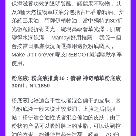
保濕滋養功效的透明質酸、諾麗果萃取物，以
及3種天然植物萃取油分包括古巴香脂精油、安
弟羅巴果油、阿薩伊植物油，當中獨特的3D折
光微粒能折射柔光，綻現高級奢華光澤，肌膚
變得水潤飽滿。 Mamayi好用推薦： 我係一個
會按當日肌膚狀況而選擇用邊款粉底嘅人，
Make Up Forever 呢支REBOOT就啱曬秋冬季
使用。
粉底液: 粉底液推薦16：倩碧 神奇精華粉底液
30ml，NT.1850
粉底液比较适合干性或者混合偏干的皮肤，因
为粉底液一般来说比较滋润，上脸之后很服
帖；粉饼适合油性或者混合偏油的皮肤，由于
粉状的产品可以吸附脸上的油脂，可以达到控
油的效果，粉饼使用起来滑爽、轻盈。 AQ的