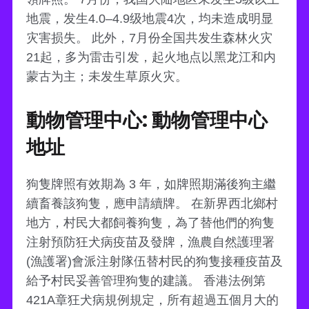
地震，发生4.0–4.9级地震4次，均未造成明显
灾害损失。 此外，7月份全国共发生森林火灾
21起，多为雷击引发，起火地点以黑龙江和内
蒙古为主；未发生草原火灾。
動物管理中心: 動物管理中心
地址
狗隻牌照有效期為 3 年，如牌照期滿後狗主繼
續畜養該狗隻，應申請續牌。 在新界西北鄉村
地方，村民大都飼養狗隻，為了替他們的狗隻
注射預防狂犬病疫苗及發牌，漁農自然護理署
(漁護署)會派注射隊伍替村民的狗隻接種疫苗及
給予村民妥善管理狗隻的建議。 香港法例第
421A章狂犬病規例規定，所有超過五個月大的