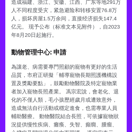
造成福建、浙江、安徽、江西、广东等地291万
人不同程度受灾，紧急避险和转移安置76.8万
人，损坏房屋1.5万余间，直接经济损失147.4
亿元。 现予公布（标准文本见附件），自2023
年8月20日起施行。
動物管理中心: 申請
為讓老、病需要專門照顧的寵物有更好的生活
品質，市府正研擬「輔導寵物長期照護機構設
置及獎勵要點」，鼓勵動物醫院及特定寵物業
者加入寵物長照產業。 馮宗宏說，會老化、退
化的不僅人類，毛小孩歷經歲月或遭致意外，
造成無法自行活動或穩定進食，也需專業人員
輔助醫療。 動物醫院結合長照，可依據寵物狀
況提供慢性疾病、癱瘓、失智、癲癇、腫瘤、