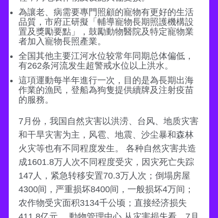
為讓老、病需要專門照顧的寵物有更好的生活
品質，市府正研擬「輔導寵物長期照護機構設
置及獎勵要點」，鼓勵動物醫院及特定寵物業
者加入寵物長照產業。
全国其他主要江河水位较常年同期总体偏低，
有262条河流发生超警戒水位以上洪水。
這項運動每半年進行一次，目的是為長期出海
作業的漁民，登船為狗隻提供續牌及注射疫苗
的服務。
7月份，我国自然灾害以洪涝、台风、地质灾害
和干旱灾害为主，风雹、地震、沙尘暴和森林
火灾等也有不同程度发生。 各种自然灾害共造
成1601.8万人次不同程度受灾，因灾死亡失踪
147人，紧急转移安置70.3万人次；倒塌房屋
4300间，严重损坏8400间，一般损坏4万间；
农作物受灾面积3134千公顷；直接经济损失
411.8亿元。 動物管理中心 从灾害损失看，7月