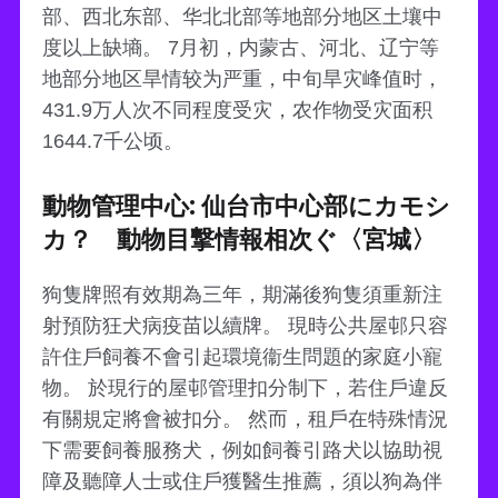
部、西北东部、华北北部等地部分地区土壤中
度以上缺墒。 7月初，内蒙古、河北、辽宁等
地部分地区旱情较为严重，中旬旱灾峰值时，
431.9万人次不同程度受灾，农作物受灾面积
1644.7千公顷。
動物管理中心: 仙台市中心部にカモシ
カ？ 動物目撃情報相次ぐ〈宮城〉
狗隻牌照有效期為三年，期滿後狗隻須重新注
射預防狂犬病疫苗以續牌。 現時公共屋邨只容
許住戶飼養不會引起環境衞生問題的家庭小寵
物。 於現行的屋邨管理扣分制下，若住戶違反
有關規定將會被扣分。 然而，租戶在特殊情況
下需要飼養服務犬，例如飼養引路犬以協助視
障及聽障人士或住戶獲醫生推薦，須以狗為伴