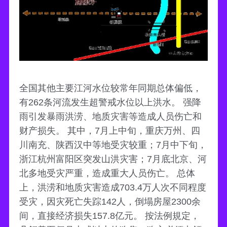
全国其他主要江河水位较常年同期总体偏低，
有262条河流发生超警戒水位以上洪水。 强降
雨引发暴雨洪涝、地质灾害等造成人员伤亡和
财产损失。 其中，7月上中旬，重庆万州、四
川南充、陕西汉中等地受灾较重；7月中下旬，
浙江杭州富阳区突发山洪灾害；7月底北京、河
北多地受灾严重，造成重大人员伤亡。 总体
上，洪涝和地质灾害造成703.4万人次不同程度
受灾，因灾死亡失踪142人，倒塌房屋2300余
间，直接经济损失157.8亿元。 按法例規定，