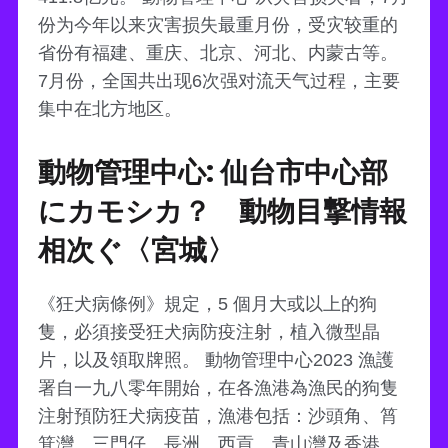
份为今年以来灾害损失最重月份，受灾较重的
省份有福建、重庆、北京、河北、内蒙古等。
7月份，全国共出现6次强对流天气过程，主要
集中在北方地区。
動物管理中心: 仙台市中心部
にカモシカ？ 動物目撃情報
相次ぐ〈宮城〉
《狂犬病條例》規定，5 個月大或以上的狗
隻，必須接受狂犬病防疫注射，植入微型晶
片，以及領取牌照。 動物管理中心2023 漁護
署自一九八零年開始，在各漁港為漁民的狗隻
注射預防狂犬病疫苗，漁港包括：沙頭角、筲
箕灣、三門仔、長洲、西貢、青山灣及香港