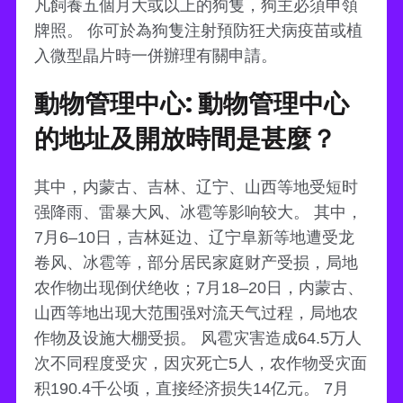
凡飼養五個月大或以上的狗隻，狗主必須申領
牌照。 你可於為狗隻注射預防狂犬病疫苗或植
入微型晶片時一併辦理有關申請。
動物管理中心: 動物管理中心
的地址及開放時間是甚麼？
其中，内蒙古、吉林、辽宁、山西等地受短时
强降雨、雷暴大风、冰雹等影响较大。 其中，
7月6–10日，吉林延边、辽宁阜新等地遭受龙
卷风、冰雹等，部分居民家庭财产受损，局地
农作物出现倒伏绝收；7月18–20日，内蒙古、
山西等地出现大范围强对流天气过程，局地农
作物及设施大棚受损。 风雹灾害造成64.5万人
次不同程度受灾，因灾死亡5人，农作物受灾面
积190.4千公顷，直接经济损失14亿元。 7月