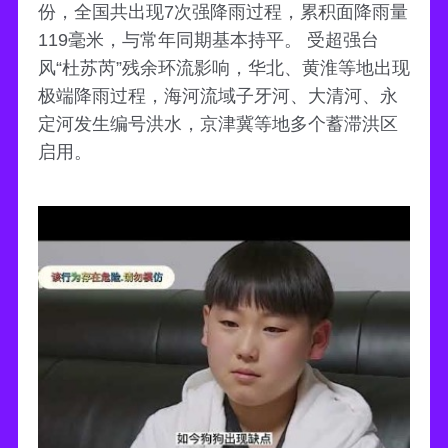
份，全国共出现7次强降雨过程，累积面降雨量
119毫米，与常年同期基本持平。 受超强台
风“杜苏芮”残余环流影响，华北、黄淮等地出现
极端降雨过程，海河流域子牙河、大清河、永
定河发生编号洪水，京津冀等地多个蓄滞洪区
启用。