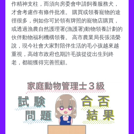
作精神支柱，而須向房委會申請飼養服務犬，
才會考慮作有條件批准。 購買或領養寵物的途
徑很多，例如你可於領有牌照的寵物店購買，
或透過漁農自然護理署(漁護署)動物領養計劃的
伙伴動物福利機構領養。 高市農業局長張清榮
說，現今社會大家對陪伴生活的毛小孩越來越
重視，高雄市政府也期許毛孩從從出生到終
老，都能獲得完善照顧。