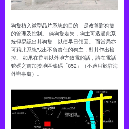
狗隻植入微型晶片系統的目的，是改善對狗隻
的管理及控制。 倘狗隻走失，狗主可透過此系
統輕易認出其狗隻，以便早日領回。 而當局亦
可藉此系統找出不負責任的狗主，對其作出檢
控。 如果在香港以外地方致電的話，請在電話
號碼之前加撥地區號碼「852」（不適用於駐海
外辦事處）。