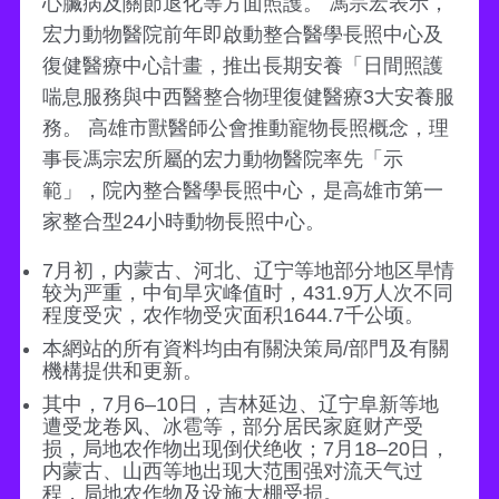
心臟病及關節退化等方面照護。 馮宗宏表示，
宏力動物醫院前年即啟動整合醫學長照中心及
復健醫療中心計畫，推出長期安養「日間照護
喘息服務與中西醫整合物理復健醫療3大安養服
務。 高雄市獸醫師公會推動寵物長照概念，理
事長馮宗宏所屬的宏力動物醫院率先「示
範」，院內整合醫學長照中心，是高雄市第一
家整合型24小時動物長照中心。
7月初，内蒙古、河北、辽宁等地部分地区旱情
较为严重，中旬旱灾峰值时，431.9万人次不同
程度受灾，农作物受灾面积1644.7千公顷。
本網站的所有資料均由有關決策局/部門及有關
機構提供和更新。
其中，7月6–10日，吉林延边、辽宁阜新等地
遭受龙卷风、冰雹等，部分居民家庭财产受
损，局地农作物出现倒伏绝收；7月18–20日，
内蒙古、山西等地出现大范围强对流天气过
程，局地农作物及设施大棚受损。