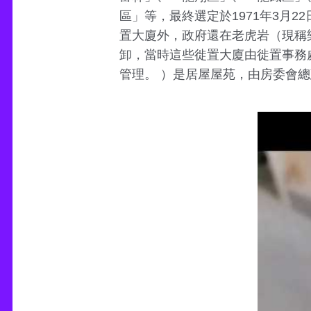
區」等，最終選定於1971年3月2
置大廈外，政府還在老虎岩（現稱
卸，當時這些徙置大廈由徙置事務處
管理。 ）是居屋屋苑，由房委會總建