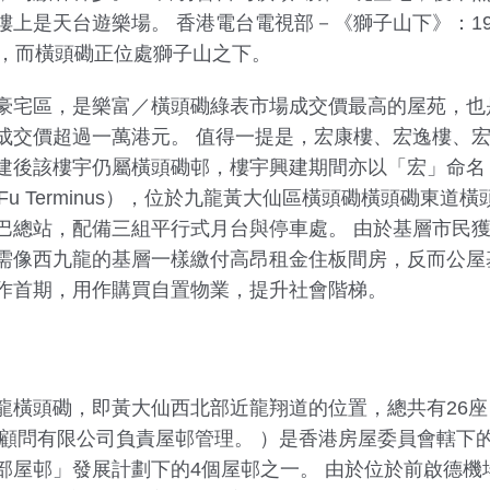
上是天台遊樂場。 香港電台電視部－《獅子山下》：19
景，而橫頭磡正位處獅子山之下。
豪宅區，是樂富／橫頭磡綠表市場成交價最高的屋苑，也
成交價超過一萬港元。 值得一提是，宏康樓、宏逸樓、
建後該樓宇仍屬橫頭磡邨，樓宇興建期間亦以「宏」命名；
 Fu Terminus），位於九龍黃大仙區橫頭磡橫頭磡東
巴總站，配備三組平行式月台與停車處。 由於基層市民
需像西九龍的基層一樣繳付高昂租金住板間房，反而公屋
作首期，用作購買自置物業，提升社會階梯。
橫頭磡，即黃大仙西北部近龍翔道的位置，總共有26座，於1
業顧問有限公司負責屋邨管理。 ）是香港房屋委員會轄下
屋邨」發展計劃下的4個屋邨之一。 由於位於前啟德機場