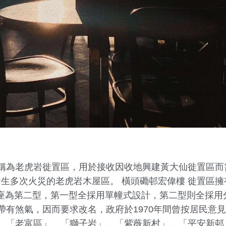
稱為老虎岩徙置區，用於接收因收地興建黃大仙徙置區而
年代發生多次火災的老虎岩木屋區。 橫頭磡邨宏偉樓 徙置區
23座為第二型，第一型全採用單幢式設計，第二型則全採用
有煞氣，因而要求改名，政府於1970年間曾按居民意見
、「老富區」、「獅子岩」、「紫薇新村」、「平安新邨