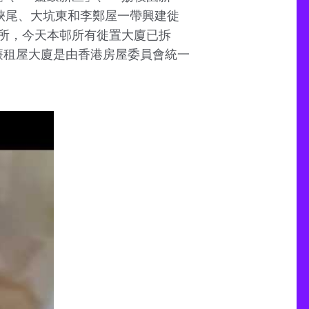
在石硤尾、大坑東和李鄭屋一帶興建徙
所，今天本邨所有徙置大廈已拆
廉租屋大廈是由香港房屋委員會統一