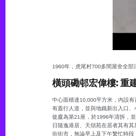
1960年，虎尾村700多間屋舍
橫頭磡邨宏偉樓: 重
中心面積達10,000平方米，內
有蓋行人道，並與地鐵新出入口、小
徙廈為第21座，於1996年清拆，
日隨逸港居、天頌苑在居者其有其
街街市，無論早上及下午繁忙時段