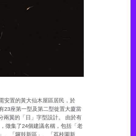
需安置的黃大仙木屋區居民，於
擁有23座第一型及第二型徙置大廈當
分兩翼的「日」字型設計。 由於有
，徵集了24個建議名稱，包括「老
」、「鑼鼓新區」、「荔枝園新