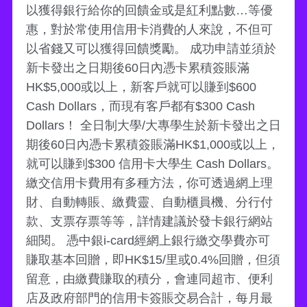
以獲得銀行給你的回饋金或是紅利點數…等優
惠，對於常使用信用卡消費的人來說，不但可
以省錢又可以獲得回饋獎勵。 成功申請並須於
新卡發出之日期後60日內憑卡累積簽賬滿
HK$5,000或以上，新客戶就可以賺到$600
Cash Dollars，而現有客戶都有$300 Cash
Dollars！ 全日制大學/大專學生於新卡發出之日
期後60日內憑卡累積簽賬滿HK$1,000或以上，
就可以賺到$300 信用卡大學生 Cash Dollars。
繳交信用卡費用有多種方法，你可透過網上理
財、自動轉賬、繳費靈、自動櫃員機、分行付
款、支票存票等等，詳情建議於發卡銀行網站
細閱。 憑中銀i-card經網上銀行繳交學費亦可
賺取基本回贈，即HK$15/里或0.4%回贈，但須
留意，由繳費賺取的積分，會連同超市、便利
店及政府部門的信用卡簽賬交易合計，每月最