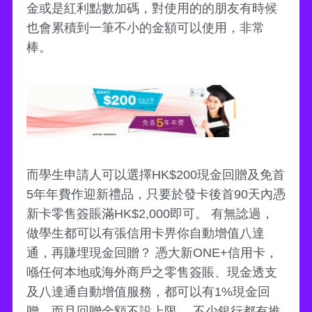
金或是紅利點數加碼，對使用的的朋友有時候
也會累積到一筆不小的金額可以使用，非常
棒。
而學生申請人可以選擇HK$200現金回贈及免首
5年年費作迎新禮品，只要於發卡後首90天內憑
新卡零售簽賬滿HK$2,000即可。 有無諗過，
做學生都可以有張信用卡畀你自動增值八達
通，再賺埋現金回贈？ 憑大新ONE+信用卡，
喺任何本地或海外商戶之零售簽賬、現金透支
及八達通自動增值服務，都可以有1%現金回
贈，而且回贈金額不設上限。 不少銀行都有推