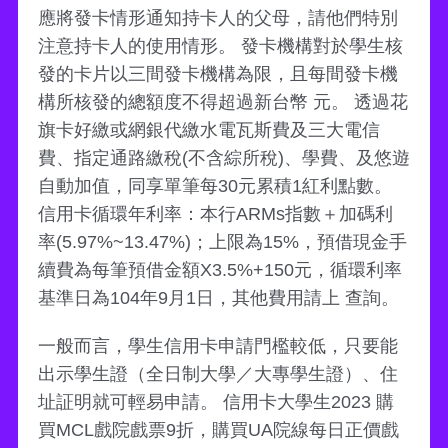
應將發卡情形通知持卡人的父母，請他們特別
注意持卡人的使用情形。 發卡機構對於學生核
發的卡片以三間發卡機構為限，且每間發卡機
構所核發的總額度不得超過新台幣 元。 透過花
旗卡好繳或網銀代繳水電瓦斯費及三大電信
費、指定通路繳稅(不含綜所稅)、學費、及悠遊
自動加值，同享單筆每30元累積1紅利點數。
信用卡循環年利率：本行ARMs指數＋加碼利
率(5.97%~13.47%)；上限為15%，預借現金手
續費為每筆預借金額X3.5%+150元，循環利率
基準日為104年9月1日，其他費用請上 查詢。
一般而言，學生信用卡申請門檻較低，只要能
出示學生證（全日制大學／大專學生證）、住
址証明就可輕易申請。 信用卡大學生2023 購
買MCL戲院戲票9折，購買UA院線每日正價戲