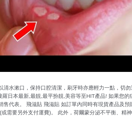
以清水漱口，保持口腔清潔，刷牙時亦應輕力一點，切勿
p為大家搜羅日本最新,最靚,最平扮靚,美容等至HIT產品! 如
銷售代表。 飛滋貼 飛滋貼 如訂單內同時有現貨產品及
(或需要另外支付運費)。 此外，荷爾蒙分泌不平衡、精