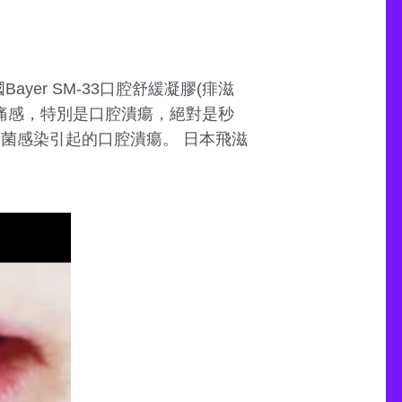
er SM-33口腔舒緩凝膠(痱滋
無痛感，特別是口腔潰瘍，絕對是秒
菌感染引起的口腔潰瘍。 日本飛滋