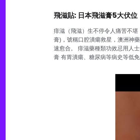
飛滋貼: 日本飛滋膏5大伏位
痱滋（飛滋）生不停令人痛苦不堪，即
膏)，號稱口腔潰瘍救星，澳洲神
速愈合。 痱滋藥種類功效忌用人
膏 有胃潰瘍、糖尿病等病史等低