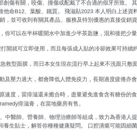
部創傷有關，咬傷、撞傷或配戴了不合適的假牙所致。 
他命B12、葉酸、鐵質。 飛滋貼2023 本人明白上述
促銷，並可收到有關其產品、服務及特別優惠的直接促銷
，你可以在半杯暖開水中加進少半茶匙鹽，混和後把少量
需打開就可立即使用，而且每張成人貼的冷卻效果可持續
人氣急救型面膜，而日本女生現在流行早上起來不洗面只敷
動及壓力過大，都會降低人體免疫力，長期過度疲倦亦會
原速度，當痱滋還未癒合時，盡量避免進食含有糖份的食
ramedy痱滋膏，在當地藥房有售。
的醫生、中醫師、營養師、物理治療師等組成，致力為香港人
和養生貼士，解答你種種健康疑問。 口腔潰瘍可能因細