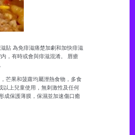
滋貼 為免痱滋痛楚加劇和加快痱滋
腔内，有時或會與痱滋混淆。 唇瘡
。
度，芒果和菠蘿均屬溼熱食物，多食
或以上兒童使用，無刺激性及任何
置形成保護薄膜，保濕並加速傷口癒