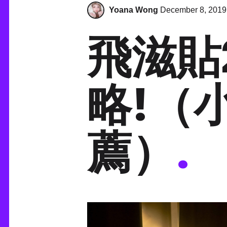
Yoana Wong
December 8, 2019
飛滋貼
略!（
薦）
.