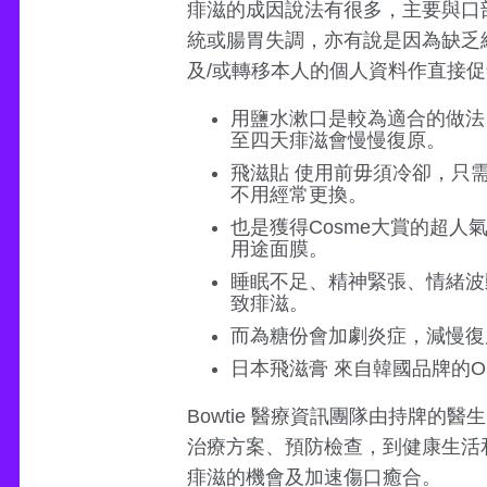
痱滋的成因說法有很多，主要與口
統或腸胃失調，亦有說是因為缺乏維
及/或轉移本人的個人資料作直接
用鹽水漱口是較為適合的做法
至四天痱滋會慢慢復原。
飛滋貼 使用前毋須冷卻，只
不用經常更換。
也是獲得Cosme大賞的超
用途面膜。
睡眠不足、精神緊張、情緒波
致痱滋。
而為糖份會加劇炎症，減慢復
日本飛滋膏 來自韓國品牌的O
Bowtie 醫療資訊團隊由持牌
治療方案、預防檢查，到健康生活
痱滋的機會及加速傷口癒合。