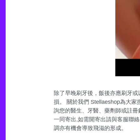
除了早晚刷牙後，飯後亦應刷牙或
損。 關於我們 Stellaesho
詢您的醫生、牙醫、藥劑師或註冊
一同寄出,如需開寄出請與客服聯絡
調亦有機會導致飛滋的形成。