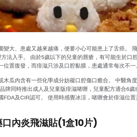
圍變大、患處又越來越痛，便要小心可能患上了舌癌。 飛
理方法入手。 由於5歲以下的兒童的唇瘡，有可能生於口
一位置復發，而痱滋只涉及口腔黏膜，患處通常每次不一
或木瓜內含有一些化學成分妨礙口腔傷口癒合。 中醫角
 品牌同時推出成人及兒童版痱滋啫喱，兒童配方適合6歲
FDA及CIR認可。 使用時感覺冰涼，啫喱會於痱滋位
口內炎飛滋貼(1盒10片)