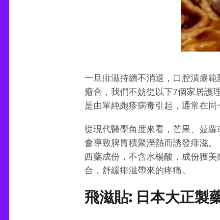
一旦痱滋持續不消退，口腔潰瘍範
癒合，我們不妨從以下7個家居護
是由單純皰疹病毒引起，通常在同
從現代醫學角度來看，芒果、菠蘿
會導致脾胃積聚溼熱而誘發痱滋。
西藥成份，不含水楊酸，成份獲美國
合，舒緩痱滋帶來的疼痛。
飛滋貼: 日本大正製藥