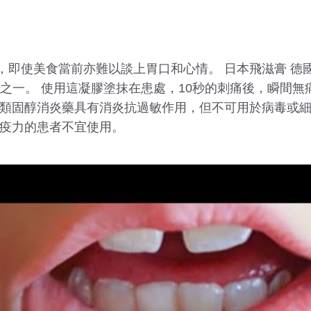
使美食當前亦難以談上胃口和心情。 日本飛滋膏 德國Bay
藥之一。 使用這凝膠塗抹在患處，10秒的刺痛後，瞬間
士類固醇消炎藥具有消炎抗過敏作用，但不可用於病毒或細
免疫力的患者不宜使用。