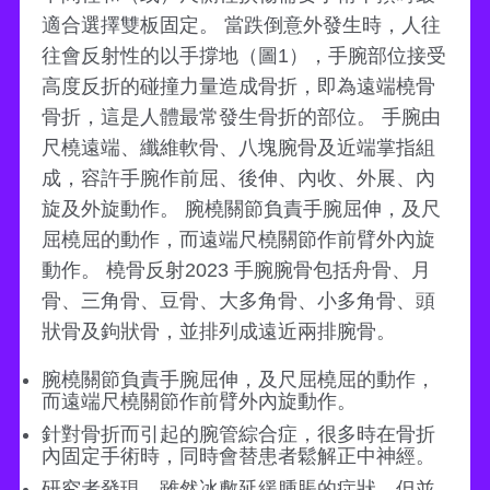
適合選擇雙板固定。 當跌倒意外發生時，人往
往會反射性的以手撐地（圖1），手腕部位接受
高度反折的碰撞力量造成骨折，即為遠端橈骨
骨折，這是人體最常發生骨折的部位。 手腕由
尺橈遠端、纖維軟骨、八塊腕骨及近端掌指組
成，容許手腕作前屈、後伸、內收、外展、內
旋及外旋動作。 腕橈關節負責手腕屈伸，及尺
屈橈屈的動作，而遠端尺橈關節作前臂外內旋
動作。 橈骨反射2023 手腕腕骨包括舟骨、月
骨、三角骨、豆骨、大多角骨、小多角骨、頭
狀骨及鉤狀骨，並排列成遠近兩排腕骨。
腕橈關節負責手腕屈伸，及尺屈橈屈的動作，
而遠端尺橈關節作前臂外內旋動作。
針對骨折而引起的腕管綜合症，很多時在骨折
內固定手術時，同時會替患者鬆解正中神經。
研究者發現，雖然冰敷延緩腫脹的症狀，但並