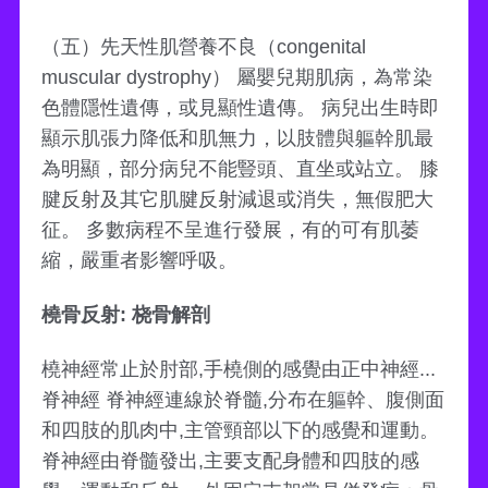
（五）先天性肌營養不良（congenital
muscular dystrophy） 屬嬰兒期肌病，為常染
色體隱性遺傳，或見顯性遺傳。 病兒出生時即
顯示肌張力降低和肌無力，以肢體與軀幹肌最
為明顯，部分病兒不能豎頭、直坐或站立。 膝
腱反射及其它肌腱反射減退或消失，無假肥大
征。 多數病程不呈進行發展，有的可有肌萎
縮，嚴重者影響呼吸。
橈骨反射: 桡骨解剖
橈神經常止於肘部,手橈側的感覺由正中神經...
脊神經 脊神經連線於脊髓,分布在軀幹、腹側面
和四肢的肌肉中,主管頸部以下的感覺和運動。
脊神經由脊髓發出,主要支配身體和四肢的感