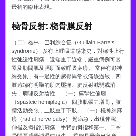
最初的臨床表現。
橈骨反射: 桡骨膜反射
（二）格林—巴利綜合征（Guillain-Barre’s
syndrome） 多有上呼吸道感染史，對稱性上行
性弛緩性癱瘓，遠端重于近端，嚴重病例可因
累及肋間肌及膈肌而致呼吸麻痹。 常伴有顱神
經受累，有一過性的感覺異常或痛覺過敏，四
肢遠端有明顯的肌肉壓痛、腱反射減弱或消
失，病理反射陰性。 （一）痙攣性偏癱
（spastcic hemiplegia） 四肢肌張力增高，肢
體活動受限，上肢重于下肢。 （一）橈神經麻
痹（radial nerve palsy） 起病急，出現伸腕、
伸指及拇指肌癱瘓，手背的拇指和第一、二掌