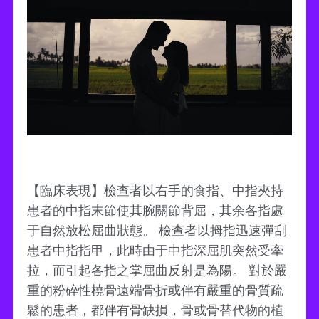
【臨床表現】檢查者以右手的食指、中指夾持
患者的中指末節使其腕關節背屈，其余各指處
于自然放松屈曲狀態。 檢查者以拇指迅速彈刮
患者中指指甲，此時由于中指深屈肌突然受牽
拉，而引起各指之掌屈曲反射是為陽。 對於嚴
重的粉碎性橈骨遠端骨折或伴有嚴重的骨質疏
鬆的患者，都伴有骨缺損，骨或骨替代物的植