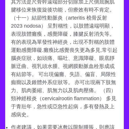
其方法是尺骨幹遠端部分切除加上尺側屈腕肌
腱移位來恢復旋後功能，但療效有時不肯定。
（十一）結節性動脈炎（arteritis 橈骨反射
2023 nodosa） 呈對稱性，以肢體遠端明顯，
表現肢體癱瘓，感覺障礙，膝腱反射消失等。
有的表現為單發性神經炎，出現不對稱的肢體
運動感覺障礙.癱瘓比感覺喪失更為多見,常引起
腦炎症狀，如頭痛、嘔吐、意識障礙、眼底靜
脈迂曲、視乳頭水腫、視網膜動脈血栓形成或
有結節等。 可出現偏癱、失語、偏盲、局限性
癲癇以及錐體外系症狀等。 亦可出現兩下肢無
力、肌肉萎縮、肌無力以及肌肉壓痛。 （四）
頸神經根炎（cervicalrootin flammation） 多見
于青壯年，急性或亞急性起病，多有發熱及上
感病史。
作者建議，如果需要冰敷以限制腫脹，則應該