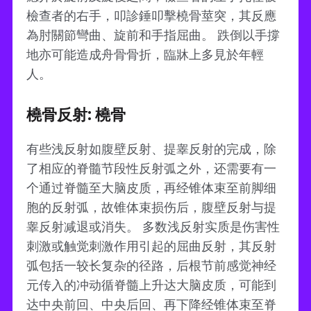
檢查者的右手，叩診錘叩擊橈骨莖突，其反應
為肘關節彎曲、旋前和手指屈曲。 跌倒以手撐
地亦可能造成舟骨骨折，臨牀上多見於年輕
人。
橈骨反射: 橈骨
有些浅反射如腹壁反射、提睾反射的完成，除
了相应的脊髓节段性反射弧之外，还需要有一
个通过脊髓至大脑皮质，再经锥体束至前脚细
胞的反射弧，故锥体束损伤后，腹壁反射与提
睾反射减退或消失。 多数浅反射实质是伤害性
刺激或触觉刺激作用引起的屈曲反射，其反射
弧包括一较长复杂的径路，后根节前感觉神经
元传入的冲动循脊髓上升达大脑皮质，可能到
达中央前回、中央后回、再下降经锥体束至脊