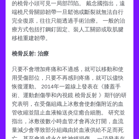
的橈骨小頭可見一局部凹陷。 戴念國指出，遠
端橈尺骨關節韌帶一旦鬆弛或斷裂就無法自行
完全復原，往往只能透過手術治療。 一般的治
療方式包括打鋼釘固定、裝人工關節或取肌腱
移植重建韌帶。
橈骨反射: 治療
只要不會增加疼痛和不適感，就可以移動和使
用受傷部位，只要不再感到疼痛，就可以儘快
恢復運動。 2014年一篇線上發表在《膝蓋手
術、運動創傷學和內視鏡 橈骨反射 》期刊的研
究表明，在受傷組織上冰敷會使創傷附近的血
管收縮並阻止血液輸送炎症癒合細胞。 研究並
指出，冰敷後數小時血管才會再次打開，血流
量減少會導致部分組織由於血液供給不足而死
亡，甚至會造成永久性神經損傷。 一項發表在