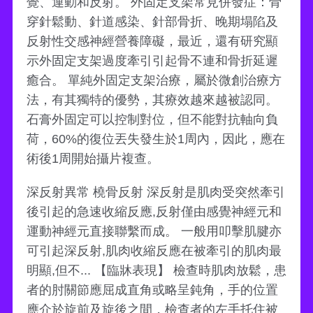
覺、運動和反射。 外固定支架常見併發症：骨
穿針鬆動、針道感染、針部骨折、晚期塌陷及
反射性交感神經營養障礙，最近，還有研究顯
示外固定支架過度牽引引起骨不連和骨折延遲
癒合。 單純外固定支架治療，屬於微創治療方
法，有其獨特的優勢，其療效越來越被認同。
石膏外固定可以控制對位，但不能對抗軸向負
荷，60%的復位丟失發生於1周內，因此，應在
術後1周開始攝片複查。
深反射異常 橈骨反射 深反射是肌肉受突然牽引
後引起的急速收縮反應,反射僅由感覺神經元和
運動神經元直接聯繫而成。 一般用叩擊肌腱亦
可引起深反射,肌肉收縮反應在被牽引的肌肉最
明顯,但不... 【臨牀表現】 檢查時肌肉放鬆，患
者的肘關節應屈成直角或略呈鈍角，手的位置
應介於旋前及旋後之間，檢查者的左手托住被