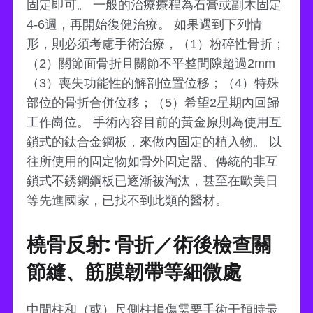
固定即可。 一般的治療療程為石膏或副木固定
4-6週，再開始復健治療。 如果遇到下列情
形，則必須考慮手術治療，（1）粉碎性骨折；
（2）關節面骨折且關節不平整間隙超過2mm
（3）喪失功能性的解剖位置位移；（4）特殊
部位的骨折合併位移；（5）希望2星期內回歸
工作崗位。 手術內容目前的黃金原則為使用互
鎖式的鈦合金鋼板，來做內固定的植入物。 以
往所使用的固定物如骨外固定器、傳統的非互
鎖式不銹鋼鋼板已逐漸被淘汰，甚至在歐美日
等先進國家，已找不到此類的醫材。
橈骨反射: 骨折／術後檢查關
節縫、筋膜韌帶等細微處
中間柱和（或）尺側柱損傷需要手術干預時最