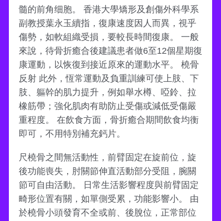
髓的前角细胞。 香港大學矯形及創傷外科學系
副教授葉永玉續指，復康速度因人而異，視乎
傷勢，如軟組織受損，要較長時間復康。 一般
來說，待骨折癒合後建議患者做6至12個星期復
康運動，以恢復到接近原來的運動水平。 橈骨
反射 此外，恆常運動及負重訓練可使上肢、下
肢、軀幹的肌力提升，例如舉水樽、啞鈴、拉
橡筋帶；強化肌肉有助防止受傷或減低受傷嚴
重程度。 在飲食方面，骨折癒合期間飲食均衡
即可，不用特別補充鈣片。
尺橈骨之間無活動性，前臂固定在旋前位，旋
後功能喪失，肘關節伸直活動部分受阻，腕關
節可自由活動。 日常生活影響程度與前臂固定
畸形位置有關，如單側受累，功能影響小。 由
於橈骨小頭發育不全或前、後脫位，正常部位