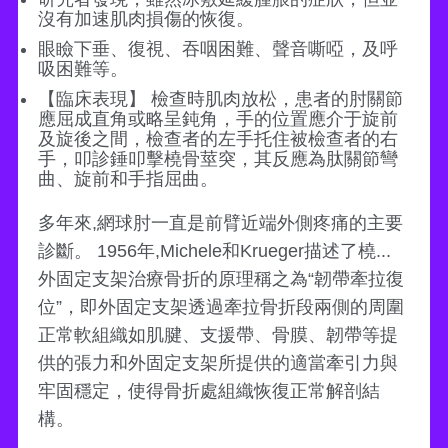
沒有加速肌肉損傷的恢復。
眼瞼下垂、復視、吞咽困難、聲音嘶啞，及呼
吸困難等。
【臨床表現】 檢查時肌肉放松，患者的肘關節
應屈成直角或略呈鈍角，手的位置應介于旋前
及旋後之間，檢查者的左手托住被檢查者的右
手，叩診錘叩擊橈骨莖突，其反應為肽關節彎
曲、旋前和手指屈曲。
多年來,網球肘一直是前臂近端外側疼痛的主要
診斷。 1956年,Michele和Krueger描述了橈...
外固定支架治療骨折的原理稱之為“韌帶牽拉復
位”，即外固定支架透過牽拉骨折段兩側的周圍
正常軟組織如肌腱、支援帶、骨膜、韌帶等提
供的張力和外固定支架所提供的適當牽引力與
牢固穩定，使得骨折處組織恢復正常解剖結
構。