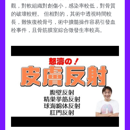
觀，對軟組織對創傷小，感染率較低，對骨質
的破壞較輕。 但相對的，其術中透視時間較
長，難恢復橈骨弓，術中擴髓操作容易引發血
栓事件，且骨筋膜室綜合徵發生率較高。