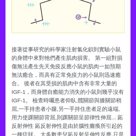
接著從事研究的科學家注射氯化鋇到實驗小鼠
的身體中來對牠們產生肌肉損害。 第一組對損
傷無法產生先天免疫反應小鼠的肌肉一如預期
無法癒合，而具有正常免疫力的小鼠則迅速癒
合。 後者在其受損的肌肉中含有非常大量的
IGF-1，而身體自癒能力消失的小鼠則幾乎沒有
IGF-1。 檢查時囑患者仰臥,髖關節與膝關節稍
屈,一手持患者小腿,另一手持住患者足的遠端,
用力使踝關節背屈,則踝關節呈節律性伸屈... 跖
反射伸性 跖反射伸性是由於腦性癱瘓所引起的
一種症狀。 大多數患兒跖反射呈伸性反應,只是