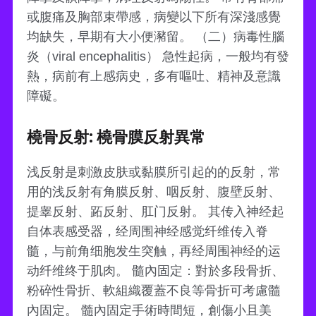
或腹痛及胸部束帶感，病變以下所有深淺感覺
均缺失，早期有大小便瀦留。 （二）病毒性腦
炎（viral encephalitis） 急性起病，一般均有發
熱，病前有上感病史，多有嘔吐、精神及意識
障礙。
橈骨反射: 橈骨膜反射異常
浅反射是刺激皮肤或黏膜所引起的的反射，常
用的浅反射有角膜反射、咽反射、腹壁反射、
提睾反射、跖反射、肛门反射。 其传入神经起
自体表感受器，经周围神经感觉纤维传入脊
髓，与前角细胞发生突触，再经周围神经的运
动纤维终于肌肉。 髓內固定：對於多段骨折、
粉碎性骨折、軟組織覆蓋不良等骨折可考慮髓
內固定。 髓內固定手術時間短，創傷小且美