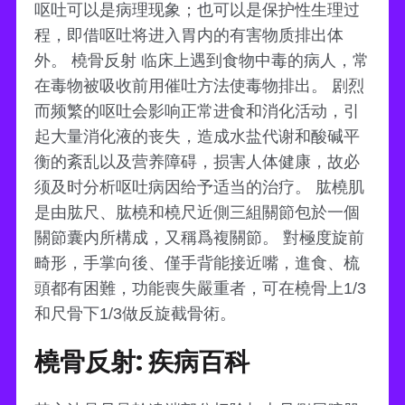
呕吐可以是病理现象；也可以是保护性生理过
程，即借呕吐将进入胃内的有害物质排出体
外。 橈骨反射 临床上遇到食物中毒的病人，常
在毒物被吸收前用催吐方法使毒物排出。 剧烈
而频繁的呕吐会影响正常进食和消化活动，引
起大量消化液的丧失，造成水盐代谢和酸碱平
衡的紊乱以及营养障碍，损害人体健康，故必
须及时分析呕吐病因给予适当的治疗。 肱橈肌
是由肱尺、肱橈和橈尺近側三組關節包於一個
關節囊内所構成，又稱爲複關節。 對極度旋前
畸形，手掌向後、僅手背能接近嘴，進食、梳
頭都有困難，功能喪失嚴重者，可在橈骨上1/3
和尺骨下1/3做反旋截骨術。
橈骨反射: 疾病百科