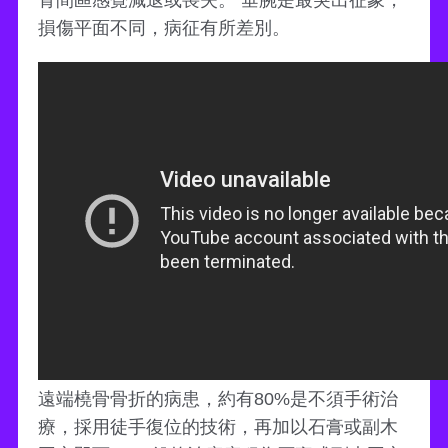
骨間區感覺減退或喪失。 垂腕是最突出征象，
損傷平面不同，病征有所差別。
遠端橈骨骨折的病患，約有80%是不須手術治
療，採用徒手復位的技術，再加以石膏或副木