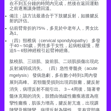
在不到五分鐘的時間內完成，然後在返回運動
之前逐漸讓身體回溫。
備注：該方法最適合于下肢腱反射，如膝腱反
射的評估。
佔前臂骨折的75%，多見於中老年人，男女比
為1。
（四）頸椎病（cervical spondylopathy） 多發
于40～50歲，男性多于女性，起病較緩慢，壓
迫5～6頸神經根引起臂神經痛。
肱橈肌、三頭肌、旋前肌、二頭肌損傷出現此
反射減弱或消失。 （四）急性脊髓炎（acute
mgelysis） 發病急劇，多在數小時到1周內發
展到高峰。 若頸髓受損則出現四肢癱，腱反射
消失，病理反射不能引出。 3～4周後，隨著脊
髓休克期的消失，肢體由弛緩性癱瘓過渡為痙
攣性癱瘓，肌張力增高，腱反射亢進，出現踝
陣攣及髕陣攣，病理反射為陽性。 常有背部痛