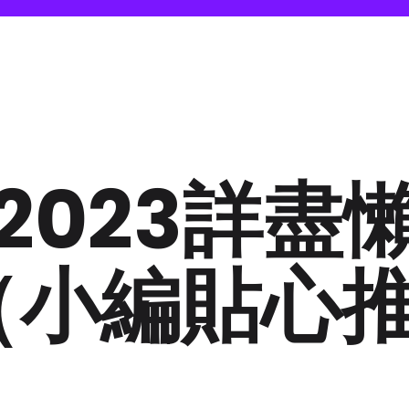
2023詳盡
（小編貼心