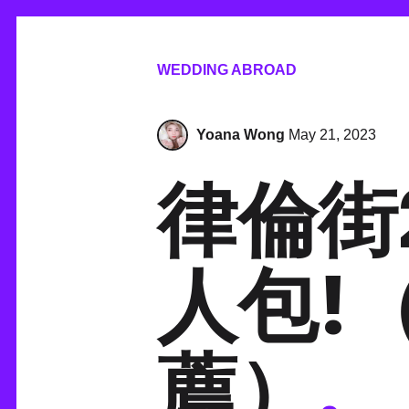
WEDDING ABROAD
Yoana Wong
May 21, 2023
律倫街
人包!
薦）
.