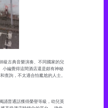
師級古典音樂演奏、不同國家的兒
煩。 小編覺得這間酒店還是頗有神秘
預約和查詢，不太適合怕尷尬的人士。
獨誦普通話獲得榮譽等級，幼兒英