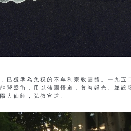
 ， 已 獲 準 為 免 税 的 不 牟 利 宗 教 團 體 。 一 九 五 
 龍 營 盤 街 ， 用 以 蒲 團 悟 道 ， 養 晦 韜 光 。 並 設 
 陽 大 仙 師 ， 弘 教 宣 道 。