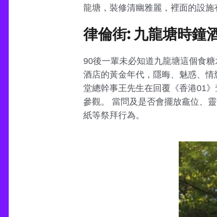
龍塘，裝修清幽雅麗，裡面的設施
律倫街: 九龍塘時鐘
90後一輩未必知道九龍塘這個食糖
酒店的黃金年代，隱晦、魅惑、情
堂總幹事王先生在回覆《香港01
參觀。 當問及是否會擺放龕位、
紙等祭拜行為。