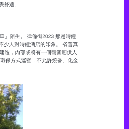
覺舒適。
陌生。 律倫街2023 那是時鐘
不少人對時鐘酒店的印象。 省善真
牆建造，內部或將有一個觀音廟供人
以環保方式運營，不允許燒香、化金