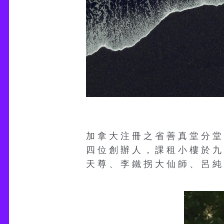
加 拿 大 注 冊 之 省 善 真 堂 分 堂
四 位 創 辦 人 ， 課 租 小 樓 於 九
天 尊 、 李 鐵 拐 大 仙 師 、 呂 純