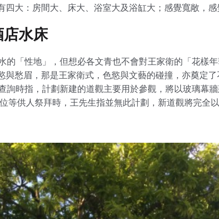
有四大：房間大、床大、浴室大及浴缸大；感覺寬敞，感
酒店水床
水的「性地」，但想必各文青也不會對王家衛的「花樣年華」
慾與愁眉，那是王家衛式，色慾與文藝的碰撞，亦奠定了
》查詢時指，計劃新建的道觀主要用於參觀，將以玻璃幕
靈位等供人祭拜時，王先生指並無此計劃，新道觀將完全