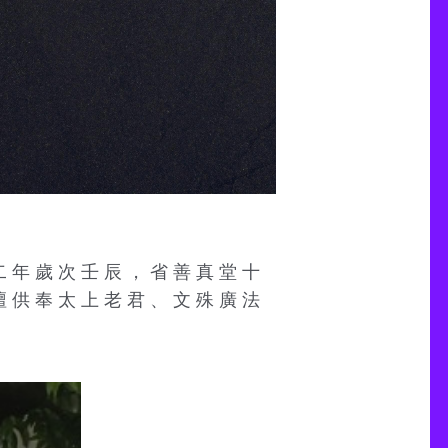
二 年 歲 次 壬 辰 ， 省 善 真 堂 十
壇 供 奉 太 上 老 君 、 文 殊 廣 法