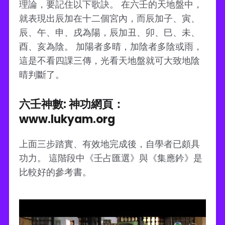
理論，要記住以下歌訣。 在六壬的天地盤中，
就表現出辰加在十二個宮內，而辰加子、寅、
辰、午、申、戌為陽，辰加丑、卯、巳、未、
酉、亥為陰。 加陽者多晴，加陰者多陰或雨，
這是不看四課三傳，光看天地盤就可大致地陰
晴判斷了。
六壬神數: 神功網頁：
www.lukyam.org
上面三步踏實、有效地完成後，自學者已頗具
功力。 這階段中《壬占匯選》與《集應鈐》是
比較好的參考書。