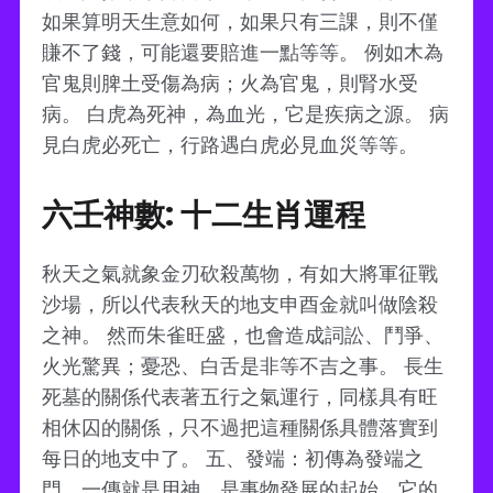
如果算明天生意如何，如果只有三課，則不僅
賺不了錢，可能還要賠進一點等等。 例如木為
官鬼則脾土受傷為病；火為官鬼，則腎水受
病。 白虎為死神，為血光，它是疾病之源。 病
見白虎必死亡，行路遇白虎必見血災等等。
六壬神數: 十二生肖運程
秋天之氣就象金刃砍殺萬物，有如大將軍征戰
沙場，所以代表秋天的地支申酉金就叫做陰殺
之神。 然而朱雀旺盛，也會造成詞訟、鬥爭、
火光驚異；憂恐、白舌是非等不吉之事。 長生
死墓的關係代表著五行之氣運行，同樣具有旺
相休囚的關係，只不過把這種關係具體落實到
每日的地支中了。 五、發端：初傳為發端之
門，一傳就是用神，是事物發展的起始，它的