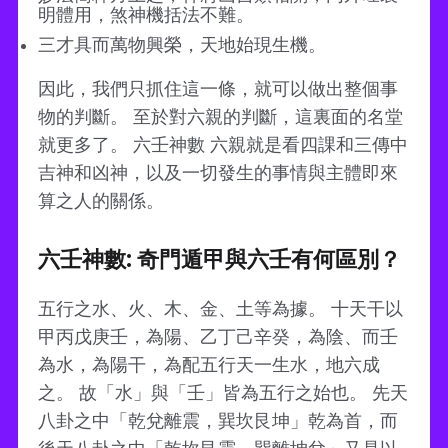
明體用，煞神機括法不難。
三才具而萬物興榮，天地始現生機。
因此，我們只抓住這一條，就可以做出整個事
物的判斷。 至於對六親的判斷，這裏面的名堂
就更多了。 六壬神數 六親就是看四課和三傳中
吉神和凶神，以及一切發生的事情與主體即來
算之人的關係。
六壬神數: 奇門遁甲與六壬有何區別？
五行之水、火、木、金、土等為據。 十天干以
甲丙戊庚壬，為陽、乙丁己辛癸，為陰、而壬
為水，為陽干，為配五行天一生水，地六成
之。 故「水」與「壬」皆為五行之始也。 先天
八卦之中「乾兌離震，巽坎艮坤」乾為首，而