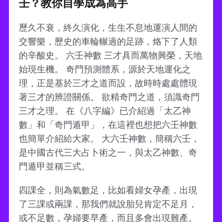
壬？教你自學成為高手
歷久不衰，終久演化，生生不息地運演人間的
交響樂，歷史的車輪輾過的足跡，烙下了人類
的辛酸史。 六壬神數 三才具而萬物興榮，天地
始現生機。 奇門預測體系，源於天地運化之
理，正是基於三才之道而設，故時時處處體現
著三才的辨證關係。 欲精奇門之道，須識奇門
三才之理。 在《八字編》已介紹過「太乙神
數」和「奇門遁甲」，在這裡也想把六壬神數
也簡單介紹給大家。 大六壬神數，簡稱六壬，
是中國古代三大占卜術之一，與太乙神數、奇
門遁甲並稱三式。
四課全，則為氣數足，比如看婦女孕產，出現
了三課或兩課，那我們就說胎兒肯定不足月，
或不足數，孕婦要早產，而且多會出現難產。