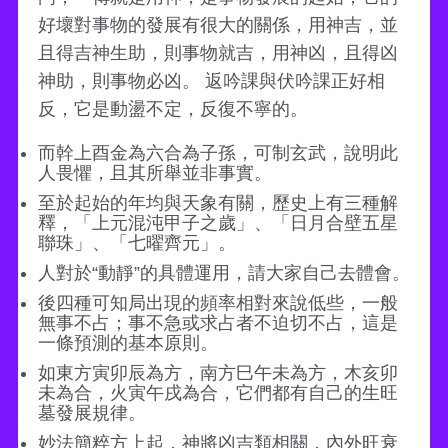
好壞對事物的發展有很大的關係，用神吉，並
且得吉神生助，則事物就吉，用神凶，且得凶
神助，則事物必凶。 返吟課與伏吟課正好相
反，它是動盪不定，反復不寧的。
而幹上酉金為六合為子孫，可制玄武，說明此
人畏懼，且其所舉並非事實。
至於起始的年均與天象有關，歷史上有三種解
釋，「上元混沌甲子之歲」、「日月合壁五星
聯珠」、「七曜齊元」。
人對於“動靜”的具體運用，請大家自己去體會。
後四種可知局出現的頻率相對來說低些，一般
無事不占；事不急或求占者不迫切不占，這是
一條預測的基本原則。
如東方寅卯辰為方，南方巳午未為方，木亥卯
未為合，火寅午戌為合，它們都有自己的生旺
墓發展規律。
妙法簡粹方上起，神將凶吉類相關，內外旺衰