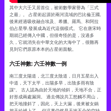
其中大六壬又居首位，被術數學家譽為「三式
之最」。 占星術起源於兩河流域的巴比倫王國,
後來經過吸收融合埃及、希臘、羅馬、和阿拉
伯占星學,發展成為近代這個樣式。 它在唐宋時
期就已經傳入中國，但很奇怪的是，沒過多
久，它就消失在中華文化的大海中了，很難再
見到它們原原本本的占星術面貌。
六壬神數: 六壬神數一例
南三度太陽道，北三度太陰道，日月五星出入
中道，天下太平，出陽多旱，出陰多雨有陰
謀”。 古人認為由於天地的傾斜，天地不合，正
好形成兩處漏洞。 過去傳說共工怒觸不周山，
把天地撞斜了，因此，天上大漏，後來被女鍋
把天給補上了。 但這裏仍然是天地不合的空缺