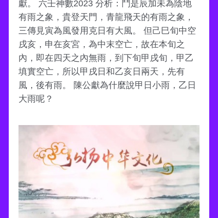
獻。 六壬神數2023 分析：鬥是辰加未為陰地
有雨之象，貴登天門，青龍飛天的有雨之象，
三傳見寅為風發用克日有大風。 但己巳旬中空
戌亥，申在亥宮，為中末空亡，故在本旬之
內，即在四天之內無雨，到下旬甲戌旬，甲乙
填實空亡，所以甲戌日和乙亥日兩天，先有
風，後有雨。 陳公獻為什麼說甲日小雨，乙日
大雨呢？