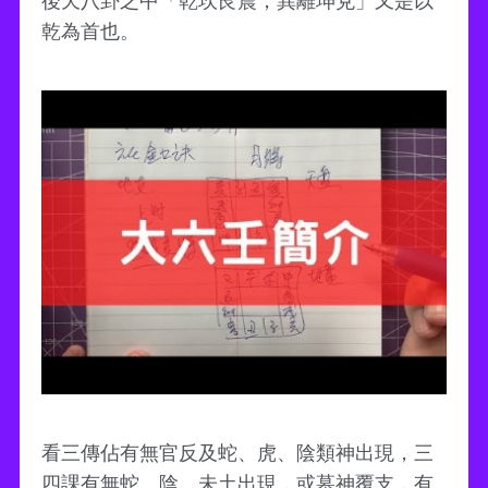
後天八卦之中「乾坎艮震，巽離坤兌」又是以
乾為首也。
看三傳佔有無官反及蛇、虎、陰類神出現，三
四課有無蛇、陰、未土出現，或墓神覆支，有