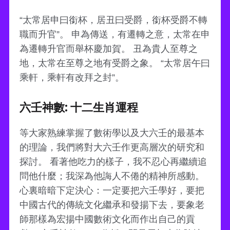
“太常居申曰銜杯，居丑曰受爵，銜杯受爵不轉
職而升官”。 申為傳送，有遷轉之意，太常在申
為遷轉升官而舉杯慶加賀。 丑為貴人至尊之
地，太常在至尊之地有受爵之象。 “太常居午曰
乘軒，乘軒有改拜之封”。
六壬神數: 十二生肖運程
等大家熟練掌握了數術學以及大六壬的最基本
的理論，我們將對大六壬作更高層次的研究和
探討。 看著他吃力的樣子，我不忍心再繼續追
問他什麼；我深為他誨人不倦的精神所感動。
心裏暗暗下定決心：一定要把六壬學好，要把
中國古代的傳統文化繼承和發揚下去，要象老
師那樣為宏揚中國數術文化而作出自己的貢