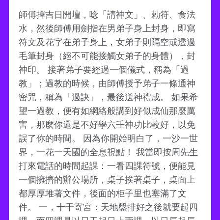
師傅擇吉日開壇，唸「請神文」、勅符、食法
水，然後師傅用劍指在男弟子身上封身，即寫
符文及花字在弟子身上，女弟子則隔空或透過
毛筆封身（絕不可能接觸女弟子的身體），封
神印。 接著弟子要經過一個儀式，稱為「過
教」；過教的時候，由師傅授予弟子一條通神
密咒，稱為「過訣」，最後送神禮成。 如果希
望一過教，便有如網絡般講到好似成仙那麼厲
害，那麼你還是不好學六壬神功比較好，以免
誤了你的時間。 因為你開始明白了，一沙一世
界，一花一天國的全息視點！ 我當即按周先生
打來電話的時間起課：一看四課符號，便能見
一個擁擠的辦公場所，桌子挨著桌子，桌面上
都厚厚堆著文件，後面的柜子里也塞滿了文
件。 一，十干寄宮：天地盤排好之後就要起四