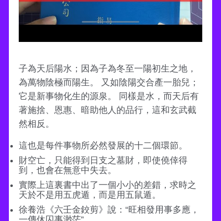
子為天后陽水；因為子為冬至一陽初生之地，
為萬物陰極而陽生。 又如陰陽交合產一胎兒；
它是新事物化生的源泉。 同樣是水，而天后有
著施捨、恩惠、暗助他人的品行，這和玄武截
然相反。
這也是每件事物所必然發展的十二個環節。
財空亡，只能得到日支之墓財，即使僥倖得
到，也會在無意中失去。
實際上這裏書中出了一個小小的差錯，求時之
天於不是用五虎遁，而是用五鼠遁。
徐養浩《六壬金鉸剪》說：“旺相發用事多應，
一傳休囚事渺茫”。