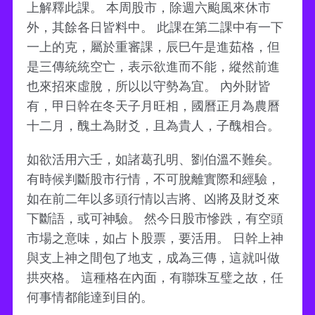
上解釋此課。 本周股市，除週六颱風來休市
外，其餘各日皆料中。 此課在第二課中有一下
一上的克，屬於重審課，辰巳午是進茹格，但
是三傳統統空亡，表示欲進而不能，縱然前進
也來招來虛脫，所以以守勢為宜。 內外財皆
有，甲日幹在冬天子月旺相，國曆正月為農曆
十二月，醜土為財爻，且為貴人，子醜相合。
如欲活用六壬，如諸葛孔明、劉伯溫不難矣。
有時候判斷股市行情，不可脫離實際和經驗，
如在前二年以多頭行情以吉將、凶將及財爻來
下斷語，或可神驗。 然今日股市慘跌，有空頭
市場之意味，如占卜股票，要活用。 日幹上神
與支上神之間包了地支，成為三傳，這就叫做
拱夾格。 這種格在內面，有聯珠互璧之故，任
何事情都能達到目的。