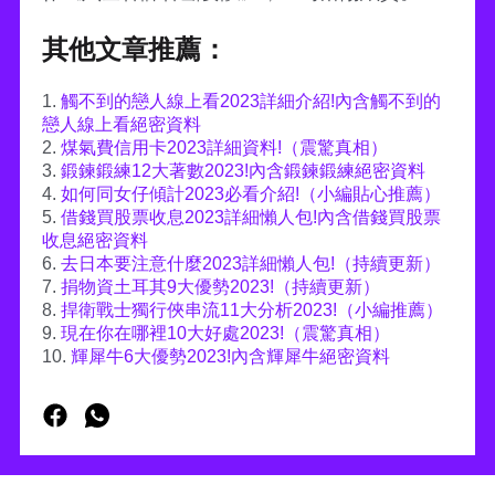
其他文章推薦：
1.
觸不到的戀人線上看2023詳細介紹!內含觸不到的
戀人線上看絕密資料
2.
煤氣費信用卡2023詳細資料!（震驚真相）
3.
鍛鍊鍛練12大著數2023!內含鍛鍊鍛練絕密資料
4.
如何同女仔傾計2023必看介紹!（小編貼心推薦）
5.
借錢買股票收息2023詳細懶人包!內含借錢買股票
收息絕密資料
6.
去日本要注意什麼2023詳細懶人包!（持續更新）
7.
捐物資土耳其9大優勢2023!（持續更新）
8.
捍衛戰士獨行俠串流11大分析2023!（小編推薦）
9.
現在你在哪裡10大好處2023!（震驚真相）
10.
輝犀牛6大優勢2023!內含輝犀牛絕密資料