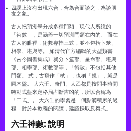
四課上沒有出現六合，合為合而談之，為談朋
友之象。
古人把預測學分成多種門類，現代人所說的
「術數」，是涵蓋一切預測門類在內的。 而在
古人的眼裡，術數專指三式，並不包括卜筮、
相學、堪輿等。 如清代官方編輯的大型類書
《古今圖書集成》就分卜筮部、星命部、堪輿
部、相學部、術數部等，「術數」不包括其他
門類。 式，古寫作「栻」，也稱「規」，就是
圓木盤。 大六壬、奇門、太乙都是按問事時間
轉動式盤來定格局占斷吉凶的，所以合稱為
「三式」。 大六壬的學習是一個點滴積累的過
程，對於本教程的閱讀，建議採取反芻式。
六壬神數: 說明