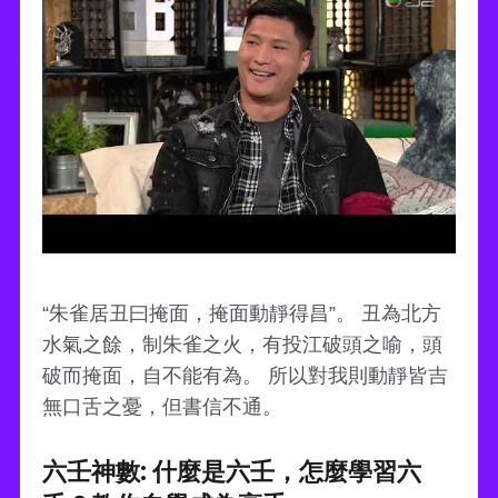
“朱雀居丑曰掩面，掩面動靜得昌”。 丑為北方
水氣之餘，制朱雀之火，有投江破頭之喻，頭
破而掩面，自不能有為。 所以對我則動靜皆吉
無口舌之憂，但書信不通。
六壬神數: 什麼是六壬，怎麼學習六