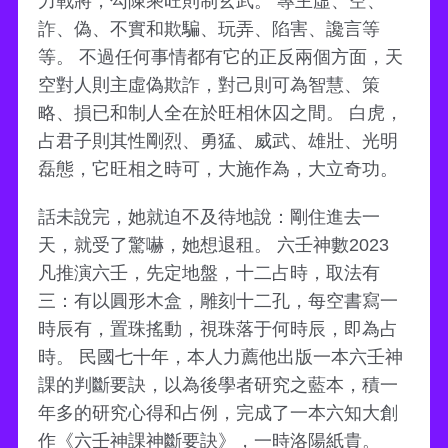
力戰將，勾陳乘旺則制玄武。 專主虛、空、
詐、偽、不實和欺騙、玩弄、陷害、讒言等
等。 不過任何事情都有它的正反兩個方面，天
空對人則主虛偽欺詐，對己則可為智慧、策
略、損已和制人全在於旺相休囚之間。 白虎，
占君子則其性剛烈、勇猛、威武、雄壯、光明
磊態，它旺相之時可，大施作為，大立奇功。
話未說完，她就迫不及待地說：剛住進去一
天，就受了驚嚇，她想退租。 六壬神數2023
凡推演六壬，先定地盤，十二占時，取法有
三：有以圓形木盒，雕刻十二孔，每空書寫一
時辰有，置珠搖動，視珠落于何時辰，即為占
時。 民國七十年，本人力薦他出版一本六壬神
課的判斷要訣，以為後學者研究之藍本，積一
年多的研究心得和占例，完成了一本六知大創
作《六壬神課神斷要訣》，一時洛陽紙貴。