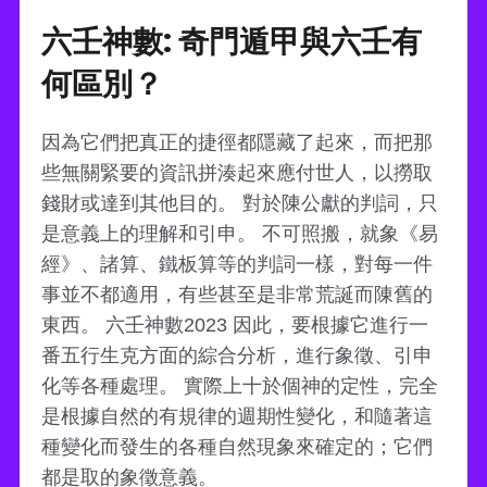
六壬神數: 奇門遁甲與六壬有
何區別？
因為它們把真正的捷徑都隱藏了起來，而把那
些無關緊要的資訊拼湊起來應付世人，以撈取
錢財或達到其他目的。 對於陳公獻的判詞，只
是意義上的理解和引申。 不可照搬，就象《易
經》、諸算、鐵板算等的判詞一樣，對每一件
事並不都適用，有些甚至是非常荒誕而陳舊的
東西。 六壬神數2023 因此，要根據它進行一
番五行生克方面的綜合分析，進行象徵、引申
化等各種處理。 實際上十於個神的定性，完全
是根據自然的有規律的週期性變化，和隨著這
種變化而發生的各種自然現象來確定的；它們
都是取的象徵意義。