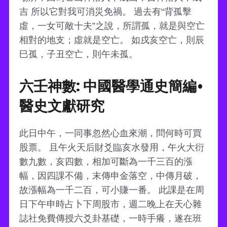
吉 所以它對我可消災免禍。 過去有“背孤擊
虛，一女可敵十夫”之說，所謂孤，就是與空亡
相對的地支；虛就是空亡。 如戌亥空亡，則辰
巳孤，子丑空亡，則午未孤。
六壬神數: 中國醫學通史簡編•
醫史文獻研究
此日中午，一同事忽然心血來潮，問何時可買
股票。 且午火天后財爻臨亥水發用，午火大衍
數九數，亥四數，相加可斷為一千三百的漲
幅，因四課不備，末傳申金落空，中傳月破，
故漲幅為一千二百，可小賺一番。 此課是在周
日下午申時占卜下周股市，週二晚上在天心雜
誌社免費傳授六爻卦基礎，一時手癢，遂在班