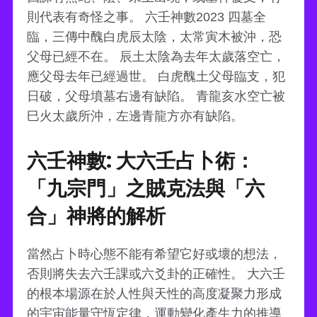
則代表有奇怪之事。 六壬神數2023 四墓全
臨，三傳中醜白虎辰太陰，太常寅木被沖，恐
父母已經不在。 辰土太陰為去年太歲落空亡，
應父母去年已經過世。 白虎醜土父母臨支，犯
日破，父母墳墓右邊有缺陷。 青龍亥水空亡被
巳火太歲所沖，左邊青龍方亦有缺陷。
六壬神數: 大六壬占卜術：
「九宗門」之賊克法與「六
合」神將的解析
當然占卜時心態不能有希望它好或壞的想法，
否則將失去六壬課或六爻卦的正確性。 大六壬
的根本場源在於人性與天性的高度凝聚力形成
的宇宙能量守恆定律，運動變化產生力的推導