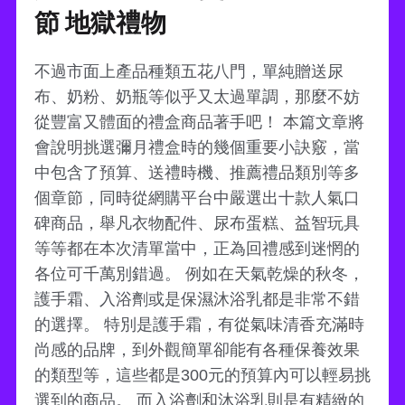
節 地獄禮物
不過市面上產品種類五花八門，單純贈送尿
布、奶粉、奶瓶等似乎又太過單調，那麼不妨
從豐富又體面的禮盒商品著手吧！ 本篇文章將
會說明挑選彌月禮盒時的幾個重要小訣竅，當
中包含了預算、送禮時機、推薦禮品類別等多
個章節，同時從網購平台中嚴選出十款人氣口
碑商品，舉凡衣物配件、尿布蛋糕、益智玩具
等等都在本次清單當中，正為回禮感到迷惘的
各位可千萬別錯過。 例如在天氣乾燥的秋冬，
護手霜、入浴劑或是保濕沐浴乳都是非常不錯
的選擇。 特別是護手霜，有從氣味清香充滿時
尚感的品牌，到外觀簡單卻能有各種保養效果
的類型等，這些都是300元的預算內可以輕易挑
選到的商品。 而入浴劑和沐浴乳則是有精緻的