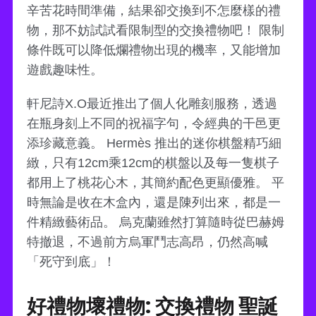
辛苦花時間準備，結果卻交換到不怎麼樣的禮
物，那不妨試試看限制型的交換禮物吧！ 限制
條件既可以降低爛禮物出現的機率，又能增加
遊戲趣味性。
軒尼詩X.O最近推出了個人化雕刻服務，透過
在瓶身刻上不同的祝福字句，令經典的干邑更
添珍藏意義。 Hermès 推出的迷你棋盤精巧細
緻，只有12cm乘12cm的棋盤以及每一隻棋子
都用上了桃花心木，其簡約配色更顯優雅。 平
時無論是收在木盒內，還是陳列出來，都是一
件精緻藝術品。 烏克蘭雖然打算隨時從巴赫姆
特撤退，不過前方烏軍鬥志高昂，仍然高喊
「死守到底」！
好禮物壞禮物: 交換禮物 聖誕