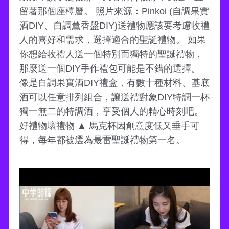
留著那個座檯曆。 照片來源：Pinkoi (自調果實
酒DIY、自調薰香盤DIY)送禮物應該要考慮收禮
人的喜好和需求，選擇適合的聖誕禮物。 如果
你想給收禮人送一個特別而獨特的聖誕禮物，
那麼送一個DIY手作禮包可能是不錯的選擇。
像是自調果實酒DIY禮盒，有數十種材料、基底
酒可以任意排列組合，讓送禮對象DIY特調一杯
獨一無二的特調酒，享受個人的精心時刻吧。
好禮物壞禮物 ▲ 馬克杯因創意度低又垂手可
得，每年都被選為最雷聖誕禮物第一名。