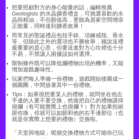
想要照顧對方的身心能量的話，編輯推薦
Geologists 的水晶擴香禮盒，可挑選喜歡的水
晶與精油，不但顏值高，更能為居家空間增添
正能量，同時達到擴香效果！
而常見的聖誕禮品包括手錶、項鍊戒指、香水
等，但除此之外的選項也不勝枚舉，雖說送禮
最重要的是心意，但要送進對方心坎裡也十分
不易，不禁讓人困擾該如何選擇。
限制條件既可以降低爛禮物出現的機率，又能
增加遊戲趣味性。
玩家們每人準備一份禮物，遊戲開始後圍成一
個圓圈，中間放著其中一份禮物。
Tips：如果很想要某人的禮物，就問坐在他左
手邊的人要不要交換，然後把自己的禮物講得
很爛（有可能實際上也很爛？）對方如果拒絕
跟你換，你就可以如願和他的右手邊那位（也
就是你實際上想要的禮物）交換啦。
「天堂與地獄」呢個交換禮物方式可能你已玩