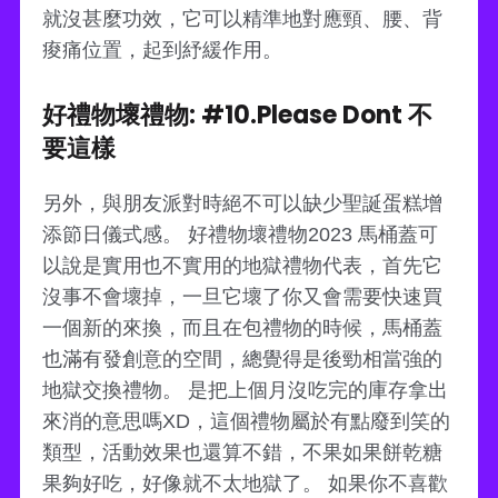
就沒甚麼功效，它可以精準地對應頸、腰、背
痠痛位置，起到紓緩作用。
好禮物壞禮物: #10.Please Dont 不
要這樣
另外，與朋友派對時絕不可以缺少聖誕蛋糕增
添節日儀式感。 好禮物壞禮物2023 馬桶蓋可
以說是實用也不實用的地獄禮物代表，首先它
沒事不會壞掉，一旦它壞了你又會需要快速買
一個新的來換，而且在包禮物的時候，馬桶蓋
也滿有發創意的空間，總覺得是後勁相當強的
地獄交換禮物。 是把上個月沒吃完的庫存拿出
來消的意思嗎XD，這個禮物屬於有點廢到笑的
類型，活動效果也還算不錯，不果如果餅乾糖
果夠好吃，好像就不太地獄了。 如果你不喜歡