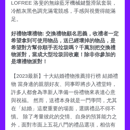
LOFREE 洛斐的無線藍牙機械鍵盤滑鼠套裝，
冷酷灰黑色調充滿電競感，手感與視覺得能滿
足。
好禮物壞禮物: 交換禮物顧名思義，收禮者一定
希望拿到可使用物品，送已經壞掉的物品，是
希望對方幫你順手丟垃圾嗎？千萬別把交換禮
物派對，當成大型垃圾回收廠！除非你參加的
是壞禮物派對！
【2023最新】十大結婚禮物推薦排行榜 結婚禮
物 當身邊的親朋好友、同事即將步入禮堂時，
許多人都會為準新人準備一份禮物來表達心意
與祝福。 然而，送禮本身就是一門學問，尤其
在「結婚」這麼重要的場面，選購禮品不得不
慎。 除了考量彼此的交情、自身的預算能力之
外，面對市面上五花八門的禮品選項，相信有