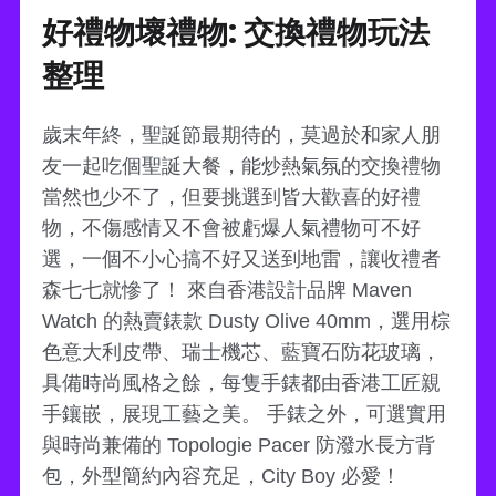
好禮物壞禮物: 交換禮物玩法
整理
歲末年終，聖誕節最期待的，莫過於和家人朋
友一起吃個聖誕大餐，能炒熱氣氛的交換禮物
當然也少不了，但要挑選到皆大歡喜的好禮
物，不傷感情又不會被虧爆人氣禮物可不好
選，一個不小心搞不好又送到地雷，讓收禮者
森七七就慘了！ 來自香港設計品牌 Maven
Watch 的熱賣錶款 Dusty Olive 40mm，選用棕
色意大利皮帶、瑞士機芯、藍寶石防花玻璃，
具備時尚風格之餘，每隻手錶都由香港工匠親
手鑲嵌，展現工藝之美。 手錶之外，可選實用
與時尚兼備的 Topologie Pacer 防潑水長方背
包，外型簡約內容充足，City Boy 必愛！