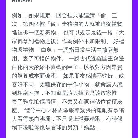
Booster
例如，如果規定一回合裡只能連續「偷」三
次，第四個被「偷」走禮物的人就被迫從禮物
堆裡拆一個新禮物。 也可以規定最後一輪（大
家都拿到禮物之後）作為例外不加限制。 好禮
物壞禮物 「白象」一詞指日常生活中放著無
用、丟了可惜的物件。 一說古代暹羅國王會送
白化的大象給不喜歡的臣子，以致對方因昂貴
的飼養成本而破產。 如果朋友感情不夠好，或
喜好不同、太難保存的手作小物，就會讓人感
到相當困擾，不知道是該丟掉還是該放家裡，
丟了難免怕傷感情，不丟又在家裡佔位置積灰
塵。 體育中心／林孟蓉報導緊張的運動賽事讓
人看得熱血沸騰，不只場上球賽精采，有時候
場下啦啦隊也是看球的另類「嬌點」。