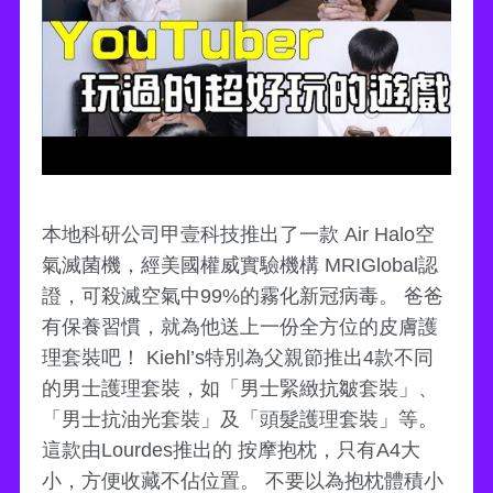
本地科研公司甲壹科技推出了一款 Air Halo空
氣滅菌機，經美國權威實驗機構 MRIGlobal認
證，可殺滅空氣中99%的霧化新冠病毒。 爸爸
有保養習慣，就為他送上一份全方位的皮膚護
理套裝吧！ Kiehl’s特別為父親節推出4款不同
的男士護理套裝，如「男士緊緻抗皺套裝」、
「男士抗油光套裝」及「頭髮護理套裝」等。
這款由Lourdes推出的 按摩抱枕，只有A4大
小，方便收藏不佔位置。 不要以為抱枕體積小