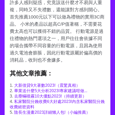
許多人感到疑惑，究竟該送什麼才不易與人重
複，同時又不失禮數，還能讓對方感到開心。
首先推薦1000元以下可以做為禮物的實用3C商
品。 小米的產品以超高C/P值著稱，不需要花
費太高也可以獲得不錯的品質。 行動電源是過
往禮物的熱門選項之一，用戶往往會依據不同
的場合攜帶不同容量的行動電源，且因為使用
過久電池會膨脹，因此行動電源屬於偏高價的
消耗品，收到也不會嫌多。
其他文章推薦：
1.
大新借貸9大著數2023!（震驚真相）
2.
畢業送什麼5大分析2023!專家建議咁做...
3.
去塵蟎噴霧10大優點2023!（持續更新）
4.
私家醫院分娩收費6大好處2023!內含私家醫院分娩
收費絕密資料
5.
陰長生漫畫2023詳細懶人包!（小編推薦）