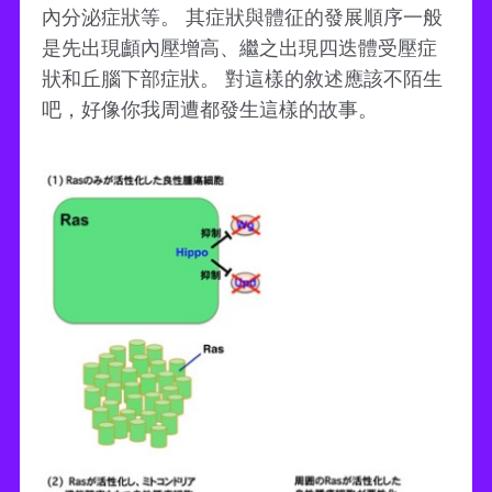
內分泌症狀等。 其症狀與體征的發展順序一般
是先出現顱內壓增高、繼之出現四迭體受壓症
狀和丘腦下部症狀。 對這樣的敘述應該不陌生
吧，好像你我周遭都發生這樣的故事。