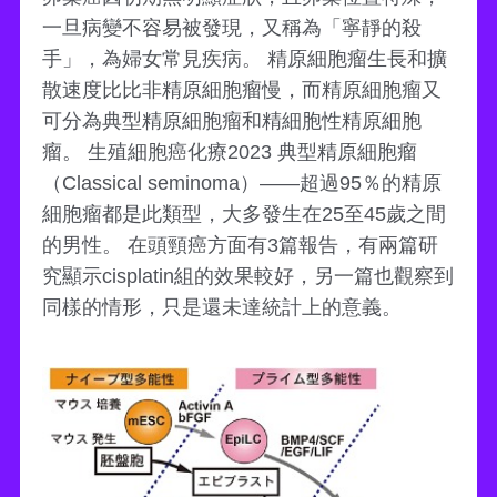
一旦病變不容易被發現，又稱為「寧靜的殺
手」，為婦女常見疾病。 精原細胞瘤生長和擴
散速度比比非精原細胞瘤慢，而精原細胞瘤又
可分為典型精原細胞瘤和精細胞性精原細胞
瘤。 生殖細胞癌化療2023 典型精原細胞瘤
（Classical seminoma）——超過95％的精原
細胞瘤都是此類型，大多發生在25至45歲之間
的男性。 在頭頸癌方面有3篇報告，有兩篇研
究顯示cisplatin組的效果較好，另一篇也觀察到
同樣的情形，只是還未達統計上的意義。