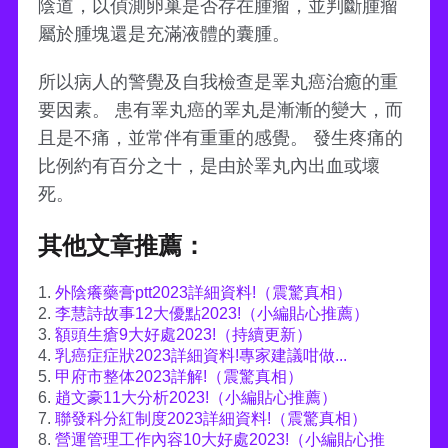
陰道，以偵測卵巢是否存在腫瘤，並判斷腫瘤
屬於腫塊還是充滿液體的囊腫。
所以病人的警覺及自我檢查是睪丸癌治癒的重
要因素。 患有睪丸癌的睪丸是漸漸的變大，而
且是不痛，並常伴有重重的感覺。 發生疼痛的
比例約有百分之十，是由於睪丸內出血或壞
死。
其他文章推薦：
1.
外陰癢藥膏ptt2023詳細資料!（震驚真相）
2.
李慧詩故事12大優點2023!（小編貼心推薦）
3.
額頭生瘡9大好處2023!（持續更新）
4.
乳癌症症狀2023詳細資料!專家建議咁做...
5.
甲府市整体2023詳解!（震驚真相）
6.
趙文豪11大分析2023!（小編貼心推薦）
7.
聯發科分紅制度2023詳細資料!（震驚真相）
8.
營運管理工作內容10大好處2023!（小編貼心推