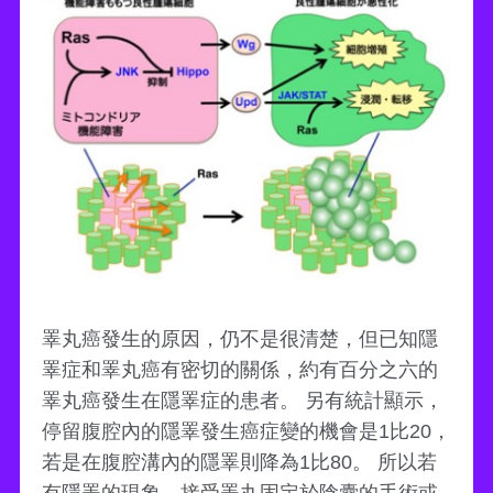
睪丸癌發生的原因，仍不是很清楚，但已知隱
睪症和睪丸癌有密切的關係，約有百分之六的
睪丸癌發生在隱睪症的患者。 另有統計顯示，
停留腹腔內的隱睪發生癌症變的機會是1比20，
若是在腹腔溝內的隱睪則降為1比80。 所以若
有隱睪的現象，接受睪丸固定於陰囊的手術或