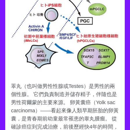
睪丸（也叫做男性性腺或Testes）是男性的兩
個性腺。 它們負責制造并儲存精子，伴隨也是
男性荷爾蒙的主要來源。 卵黃囊癌（Yolk sac
carcinoma）——看起來像人類早期胚胎的卵黃
囊，是青春期前幼童最常罹患的睾丸腫瘤。 從
確診癌症到完成治療，前後歷經快4年的時間，