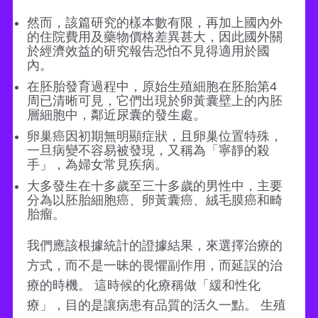
然而，該篇研究的樣本數有限，再加上國內外
的住院費用及藥物價格差異甚大，因此國外關
於經濟效益的研究報告恐怕不見得適用於國
內。
在胚胎發育過程中，原始生殖細胞在胚胎第4
周已清晰可見，它們出現於卵黃囊壁上的內胚
層細胞中，鄰近尿囊的發生處。
卵巢癌因初期無明顯症狀，且卵巢位置特殊，
一旦病變不容易被發現，又稱為「寧靜的殺
手」，為婦女常見疾病。
大多發生在十多歲至三十多歲的男性中，主要
分為以胚胎細胞癌、卵黃囊癌、絨毛膜癌和畸
胎瘤。
我們應該根據統計的證據結果，來選擇治療的
方式，而不是一昧的畏懼副作用，而延誤的治
療的時機。 這時候的化療稱做「緩和性化
療」，目的是讓病患有品質的活久一點。 生殖