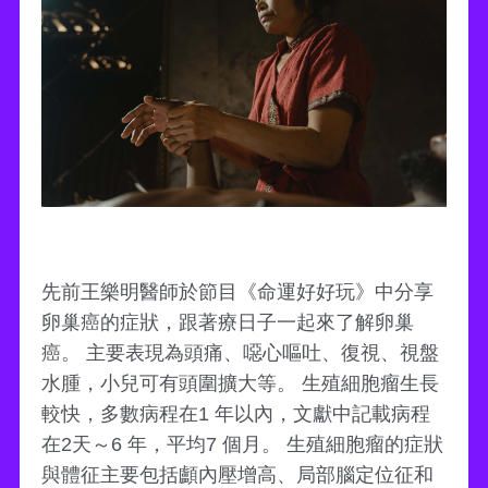
先前王樂明醫師於節目《命運好好玩》中分享
卵巢癌的症狀，跟著療日子一起來了解卵巢
癌。 主要表現為頭痛、噁心嘔吐、復視、視盤
水腫，小兒可有頭圍擴大等。 生殖細胞瘤生長
較快，多數病程在1 年以內，文獻中記載病程
在2天～6 年，平均7 個月。 生殖細胞瘤的症狀
與體征主要包括顱內壓增高、局部腦定位征和