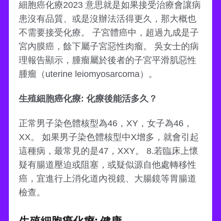
細胞癌化療2023 意思就是如果接受治療會讓病
患沒有品質、或是沒辦法活得更久，那大概也
不需要接受化療。 子宮體癌中，超過九成是子
宮內膜癌，餘下屬子宮惡性肉瘤。 吳女士的病
理報告顯示，腫瘤屬於後者的子宮平滑肌惡性
腫瘤（uterine leiomyosarcoma）。
生殖細胞癌化療: 化療後能活多久？
正常男子染色體核型為46，XY，女子為46，
XX。 如果男子染色體核型中X增多，就會引起
這種病，最常見的是47，XXY。 8.若臨床上懷
疑有腸道壓迫或阻塞，或疑似源自他處轉移性
癌，宜進行上消化道內視鏡、大腸鏡等胃腸道
檢查。